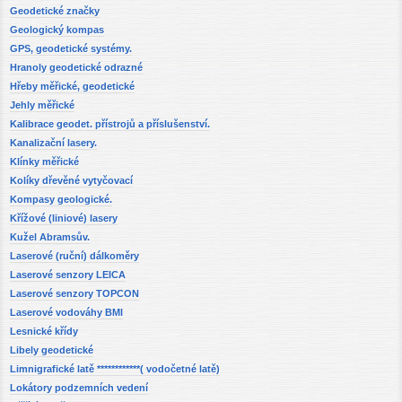
Geodetické značky
Geologický kompas
GPS, geodetické systémy.
Hranoly geodetické odrazné
Hřeby měřické, geodetické
Jehly měřické
Kalibrace geodet. přístrojů a příslušenství.
Kanalizační lasery.
Klínky měřické
Kolíky dřevěné vytyčovací
Kompasy geologické.
Křížové (liniové) lasery
Kužel Abramsův.
Laserové (ruční) dálkoměry
Laserové senzory LEICA
Laserové senzory TOPCON
Laserové vodováhy BMI
Lesnické křídy
Libely geodetické
Limnigrafické latě ************( vodočetné latě)
Lokátory podzemních vedení