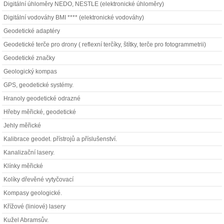
Digitální úhloměry NEDO, NESTLE (elektronické úhloměry)
Digitální vodováhy BMI **** (elektronické vodováhy)
Geodetické adaptéry
Geodetické terče pro drony ( reflexní terčíky, štítky, terče pro fotogrammetrii)
Geodetické značky
Geologický kompas
GPS, geodetické systémy.
Hranoly geodetické odrazné
Hřeby měřické, geodetické
Jehly měřické
Kalibrace geodet. přístrojů a příslušenství.
Kanalizační lasery.
Klínky měřické
Kolíky dřevěné vytyčovací
Kompasy geologické.
Křížové (liniové) lasery
Kužel Abramsův.