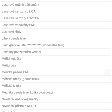
Laserové (ruční) dálkoměry
Laserové senzory LEICA
Laserové senzory TOPCON
Laserové vodováhy BMI
Lesnické křídy
Libely geodetické
Limnigrafické latě ************( vodočetné latě)
Lokátory podzemních vedení
Měřící kolečka
Měřicí tyče
Měřická pásma BMI
Měřické hřeby (geodetické)
Měřické klínky
Mezníky geodetické, kolíky vytyčovací
Nivelační (měřické) značky
Nivelační přístroje NEDO