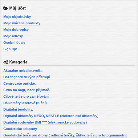
Můj účet
Moje objednávky
Moje vrácené produkty
Moje dobropisy
Moje adresy
Osobní údaje
Sign up!
Kategorie
Aktuálně nejzajímavější.
Bazar geodetických přístrojů
Centrovače optické.
Čidlo na bagr, laser. přijímač.
Cílové terče pro zaměřování
Dálkoměry laserové (ruční)
Digitální teodolity.
Digitální úhloměry NEDO, NESTLE (elektronické úhloměry)
Digitální vodováhy BMI **** (elektronické vodováhy)
Geodetické adaptéry
Geodetické terče pro drony ( reflexní terčíky, štítky, terče pro fotogrammetrii)