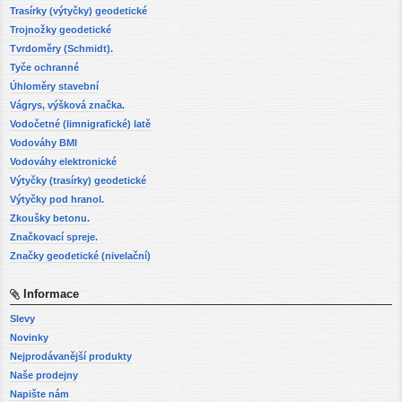
Trasírky (výtyčky) geodetické
Trojnožky geodetické
Tvrdoměry (Schmidt).
Tyče ochranné
Úhloměry stavební
Vágrys, výšková značka.
Vodočetné (limnigrafické) latě
Vodováhy BMI
Vodováhy elektronické
Výtyčky (trasírky) geodetické
Výtyčky pod hranol.
Zkoušky betonu.
Značkovací spreje.
Značky geodetické (nivelační)
Informace
Slevy
Novinky
Nejprodávanější produkty
Naše prodejny
Napište nám