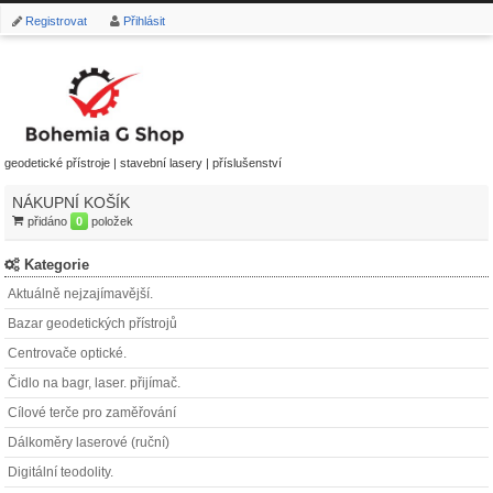
Registrovat
Přihlásit
geodetické přístroje | stavební lasery | příslušenství
NÁKUPNÍ KOŠÍK
přidáno
0
položek
Kategorie
Aktuálně nejzajímavější.
Bazar geodetických přístrojů
Centrovače optické.
Čidlo na bagr, laser. přijímač.
Cílové terče pro zaměřování
Dálkoměry laserové (ruční)
Digitální teodolity.