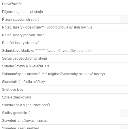
Provažovače.
Půjčovna geodet. přístrojů.
Řízení stavebních strojů
Rotač. lasery - obě roviny** (vodorovnou a svislou rovinu)
Rotač. lasery pro vod. rovinu
Rotační lasery sklonové
Schmidtovo kladívko******** (tvrdoměr, zkoušky betonu).)
Servis geodetických přístrojů
Skládací metry a nivelační latě
Sklonoměry elektronické **** (digitální vodováhy, sklonové lasery)
Slunečník (deštník) měřický
Sněhové tyče
Spreje značkovací
Stabilizace a signalizace bodů
Stativy geodetické
Stavební -značkovací- spreje.
Stavební lasery přehled