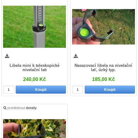
Libela mini k teleskopické
Nasazovací libela na nivelační
nivelační lati
lať, úzký typ.
240,00 Kč
185,00 Kč
Koupit
Koupit
prohlédnout
detaily