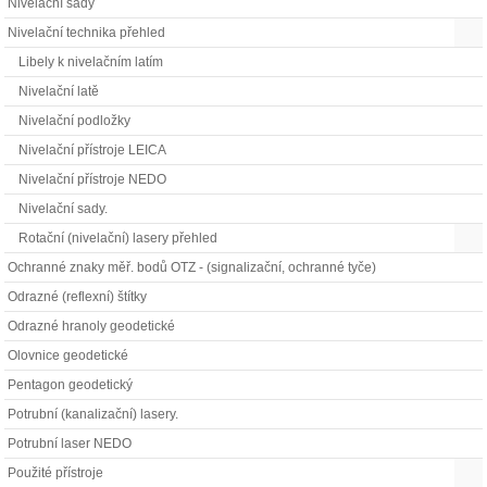
Nivelační sady
Nivelační technika přehled
Libely k nivelačním latím
Nivelační latě
Nivelační podložky
Nivelační přístroje LEICA
Nivelační přístroje NEDO
Nivelační sady.
Rotační (nivelační) lasery přehled
Ochranné znaky měř. bodů OTZ - (signalizační, ochranné tyče)
Odrazné (reflexní) štítky
Odrazné hranoly geodetické
Olovnice geodetické
Pentagon geodetický
Potrubní (kanalizační) lasery.
Potrubní laser NEDO
Použité přístroje