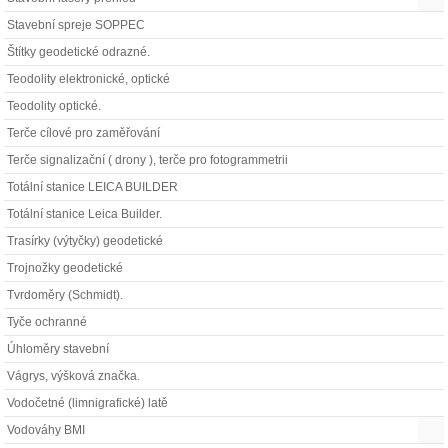
Stavební spreje SOPPEC
Štítky geodetické odrazné.
Teodolity elektronické, optické
Teodolity optické.
Terče cílové pro zaměřování
Terče signalizační ( drony ), terče pro fotogrammetrii
Totální stanice LEICA BUILDER
Totální stanice Leica Builder.
Trasírky (výtyčky) geodetické
Trojnožky geodetické
Tvrdoměry (Schmidt).
Tyče ochranné
Úhloměry stavební
Vágrys, výšková značka.
Vodočetné (limnigrafické) latě
Vodováhy BMI