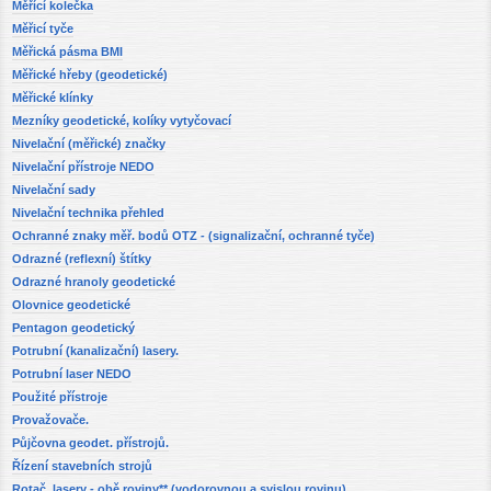
Měřící kolečka
Měřicí tyče
Měřická pásma BMI
Měřické hřeby (geodetické)
Měřické klínky
Mezníky geodetické, kolíky vytyčovací
Nivelační (měřické) značky
Nivelační přístroje NEDO
Nivelační sady
Nivelační technika přehled
Ochranné znaky měř. bodů OTZ - (signalizační, ochranné tyče)
Odrazné (reflexní) štítky
Odrazné hranoly geodetické
Olovnice geodetické
Pentagon geodetický
Potrubní (kanalizační) lasery.
Potrubní laser NEDO
Použité přístroje
Provažovače.
Půjčovna geodet. přístrojů.
Řízení stavebních strojů
Rotač. lasery - obě roviny** (vodorovnou a svislou rovinu)