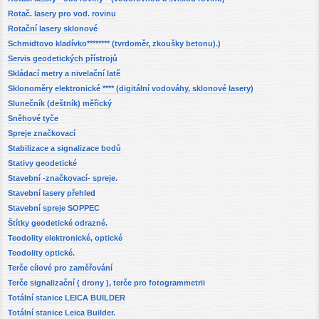
Rotač. lasery pro vod. rovinu
Rotační lasery sklonové
Schmidtovo kladívko******** (tvrdoměr, zkoušky betonu).)
Servis geodetických přístrojů
Skládací metry a nivelační latě
Sklonoměry elektronické **** (digitální vodováhy, sklonové lasery)
Slunečník (deštník) měřický
Sněhové tyče
Spreje značkovací
Stabilizace a signalizace bodů
Stativy geodetické
Stavební -značkovací- spreje.
Stavební lasery přehled
Stavební spreje SOPPEC
Štítky geodetické odrazné.
Teodolity elektronické, optické
Teodolity optické.
Terče cílové pro zaměřování
Terče signalizační ( drony ), terče pro fotogrammetrii
Totální stanice LEICA BUILDER
Totální stanice Leica Builder.