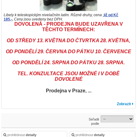
Libely k teleskopickým nivelačním latím. Různé druhy, cena
již od Kč
185,-
.
Ceny jsou uvedeny bez DPH.
DOVOLENÁ - PRODEJNA BUDE UZAVŘENA V
TĚCHTO TERMÍNECH:
OD STŘEDY 13. KVĚTNA DO ČTVRTKA 28. KVĚTNA,
OD PONDĚLÍ 29. ČERVNA DO PÁTKU 10. ČERVENCE
OD PONDĚLÍ 24. SRPNA DO PÁTKU 28. SRPNA.
TEL. KONZULTACE JSOU MOŽNÉ I V DOBĚ
DOVOLENÉ
Prodejna v Praze, ...
Zobrazit
Seřadit
podle
prohlédnout
detaily
prohlédnout
detaily