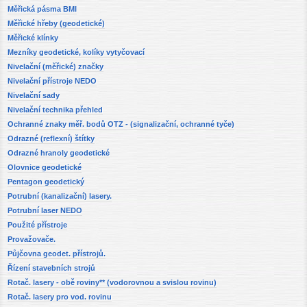
Měřická pásma BMI
Měřické hřeby (geodetické)
Měřické klínky
Mezníky geodetické, kolíky vytyčovací
Nivelační (měřické) značky
Nivelační přístroje NEDO
Nivelační sady
Nivelační technika přehled
Ochranné znaky měř. bodů OTZ - (signalizační, ochranné tyče)
Odrazné (reflexní) štítky
Odrazné hranoly geodetické
Olovnice geodetické
Pentagon geodetický
Potrubní (kanalizační) lasery.
Potrubní laser NEDO
Použité přístroje
Provažovače.
Půjčovna geodet. přístrojů.
Řízení stavebních strojů
Rotač. lasery - obě roviny** (vodorovnou a svislou rovinu)
Rotač. lasery pro vod. rovinu