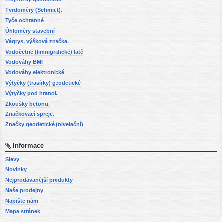
Tvrdoměry (Schmidt).
Tyče ochranné
Úhloměry stavební
Vágrys, výšková značka.
Vodočetné (limnigrafické) latě
Vodováhy BMI
Vodováhy elektronické
Výtyčky (trasírky) geodetické
Výtyčky pod hranol.
Zkoušky betonu.
Značkovací spreje.
Značky geodetické (nivelační)
Informace
Slevy
Novinky
Nejprodávanější produkty
Naše prodejny
Napište nám
Mapa stránek