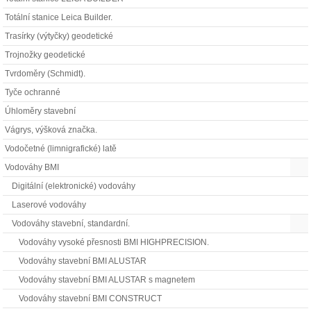
Totální stanice Leica Builder.
Trasírky (výtyčky) geodetické
Trojnožky geodetické
Tvrdoměry (Schmidt).
Tyče ochranné
Úhloměry stavební
Vágrys, výšková značka.
Vodočetné (limnigrafické) latě
Vodováhy BMI
Digitální (elektronické) vodováhy
Laserové vodováhy
Vodováhy stavební, standardní.
Vodováhy vysoké přesnosti BMI HIGHPRECISION.
Vodováhy stavební BMI ALUSTAR
Vodováhy stavební BMI ALUSTAR s magnetem
Vodováhy stavební BMI CONSTRUCT