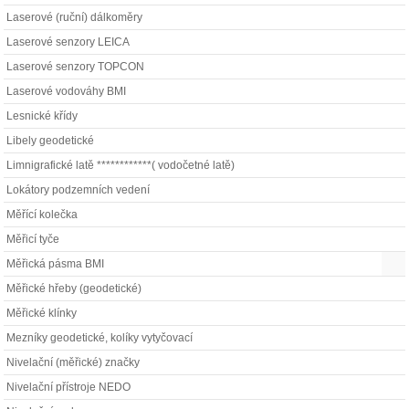
Laserové (ruční) dálkoměry
Laserové senzory LEICA
Laserové senzory TOPCON
Laserové vodováhy BMI
Lesnické křídy
Libely geodetické
Limnigrafické latě ************( vodočetné latě)
Lokátory podzemních vedení
Měřící kolečka
Měřicí tyče
Měřická pásma BMI
Měřické hřeby (geodetické)
Měřické klínky
Mezníky geodetické, kolíky vytyčovací
Nivelační (měřické) značky
Nivelační přístroje NEDO