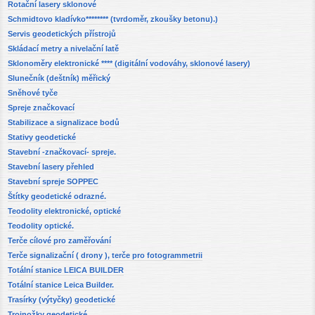
Rotační lasery sklonové
Schmidtovo kladívko******** (tvrdoměr, zkoušky betonu).)
Servis geodetických přístrojů
Skládací metry a nivelační latě
Sklonoměry elektronické **** (digitální vodováhy, sklonové lasery)
Slunečník (deštník) měřický
Sněhové tyče
Spreje značkovací
Stabilizace a signalizace bodů
Stativy geodetické
Stavební -značkovací- spreje.
Stavební lasery přehled
Stavební spreje SOPPEC
Štítky geodetické odrazné.
Teodolity elektronické, optické
Teodolity optické.
Terče cílové pro zaměřování
Terče signalizační ( drony ), terče pro fotogrammetrii
Totální stanice LEICA BUILDER
Totální stanice Leica Builder.
Trasírky (výtyčky) geodetické
Trojnožky geodetické