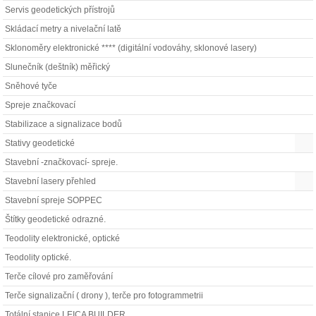
Servis geodetických přístrojů
Skládací metry a nivelační latě
Sklonoměry elektronické **** (digitální vodováhy, sklonové lasery)
Slunečník (deštník) měřický
Sněhové tyče
Spreje značkovací
Stabilizace a signalizace bodů
Stativy geodetické
Stavební -značkovací- spreje.
Stavební lasery přehled
Stavební spreje SOPPEC
Štítky geodetické odrazné.
Teodolity elektronické, optické
Teodolity optické.
Terče cílové pro zaměřování
Terče signalizační ( drony ), terče pro fotogrammetrii
Totální stanice LEICA BUILDER