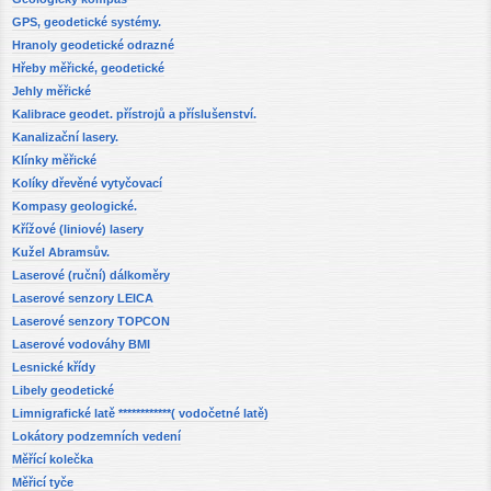
GPS, geodetické systémy.
Hranoly geodetické odrazné
Hřeby měřické, geodetické
Jehly měřické
Kalibrace geodet. přístrojů a příslušenství.
Kanalizační lasery.
Klínky měřické
Kolíky dřevěné vytyčovací
Kompasy geologické.
Křížové (liniové) lasery
Kužel Abramsův.
Laserové (ruční) dálkoměry
Laserové senzory LEICA
Laserové senzory TOPCON
Laserové vodováhy BMI
Lesnické křídy
Libely geodetické
Limnigrafické latě ************( vodočetné latě)
Lokátory podzemních vedení
Měřící kolečka
Měřicí tyče