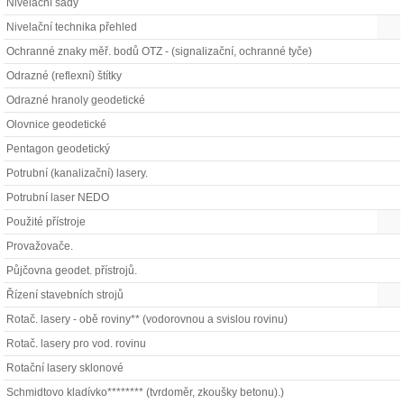
Nivelační sady
Nivelační technika přehled
Ochranné znaky měř. bodů OTZ - (signalizační, ochranné tyče)
Odrazné (reflexní) štítky
Odrazné hranoly geodetické
Olovnice geodetické
Pentagon geodetický
Potrubní (kanalizační) lasery.
Potrubní laser NEDO
Použité přístroje
Provažovače.
Půjčovna geodet. přístrojů.
Řízení stavebních strojů
Rotač. lasery - obě roviny** (vodorovnou a svislou rovinu)
Rotač. lasery pro vod. rovinu
Rotační lasery sklonové
Schmidtovo kladívko******** (tvrdoměr, zkoušky betonu).)