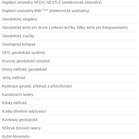
Digitální úhloměry NEDO, NESTLE (elektronické úhloměry)
Digitální vodováhy BMI **** (elektronické vodováhy)
Geodetické adaptéry
Geodetické terče pro drony ( reflexní terčíky, štítky, terče pro fotogrammetrii)
Geodetické značky
Geologický kompas
GPS, geodetické systémy.
Hranoly geodetické odrazné
Hřeby měřické, geodetické
Jehly měřické
Kalibrace geodet. přístrojů a příslušenství.
Kanalizační lasery.
Klínky měřické
Kolíky dřevěné vytyčovací
Kompasy geologické.
Křížové (liniové) lasery
Kužel Abramsův.