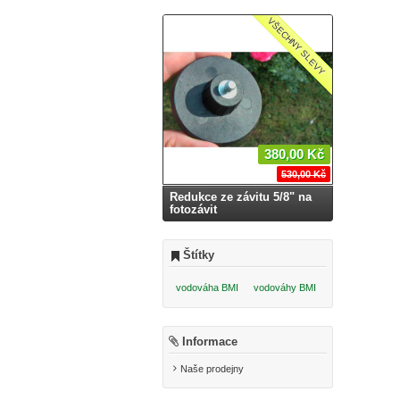
VŠECHNY SLEVY
380,00 Kč
530,00 Kč
Redukce ze závitu 5/8" na
fotozávit
Štítky
vodováha BMI
vodováhy BMI
Informace
Naše prodejny