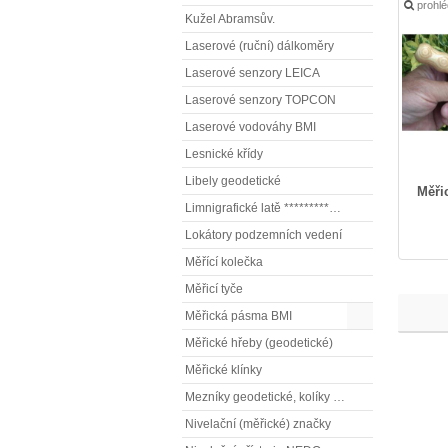
prohl
Kužel Abramsův.
Laserové (ruční) dálkoměry
Laserové senzory LEICA
Laserové senzory TOPCON
Laserové vodováhy BMI
Lesnické křídy
Libely geodetické
Měři
Limnigrafické latě ************( vodočetné latě)
Lokátory podzemních vedení
Měřící kolečka
Měřicí tyče
Měřická pásma BMI
Měřické hřeby (geodetické)
Měřické klínky
Mezníky geodetické, kolíky vytyčovací
Nivelační (měřické) značky