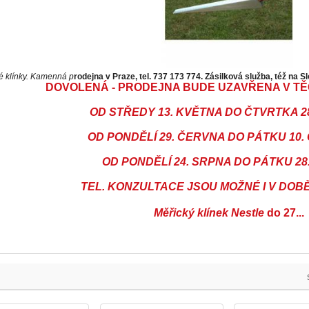
é klínky. Kamenná p
rodejna v Praze, tel. 737 173 774. Zásilková služba, též na S
DOVOLENÁ - PRODEJNA BUDE UZAVŘENA V TĚ
OD STŘEDY 13. KVĚTNA DO ČTVRTKA 2
OD PONDĚLÍ 29. ČERVNA DO PÁTKU 10
OD PONDĚLÍ 24. SRPNA DO PÁTKU 28
TEL. KONZULTACE JSOU MOŽNÉ I V DO
Měřický klínek Nestle
do 27...