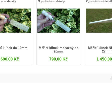
édnout
detaily
prohlédnout
detaily
prohlédnout
detai
cí klínek do 10mm
Měřicí klínek mosazný do
Měřicí klínek 
20mm
27mm
690,00 Kč
790,00 Kč
1 450,0