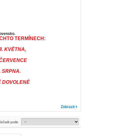
lovensko.
CHTO TERMÍNECH:
8. KVĚTNA,
. ČERVENCE
. SRPNA.
BĚ DOVOLENÉ
Zobrazit
Seřadit podle