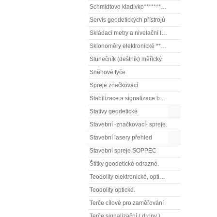
Schmidtovo kladívko******** (tvrdoměr, zkoušky betonu).)
Servis geodetických přístrojů
Skládací metry a nivelační latě
Sklonoměry elektronické **** (digitální vodováhy, sklonové lasery)
Slunečník (deštník) měřický
Sněhové tyče
Spreje značkovací
Stabilizace a signalizace bodů
Stativy geodetické
Stavební -značkovací- spreje.
Stavební lasery přehled
Stavební spreje SOPPEC
Štítky geodetické odrazné.
Teodolity elektronické, optické
Teodolity optické.
Terče cílové pro zaměřování
Terče signalizační ( drony ), terče pro fotogrammetrii