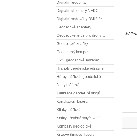
Digitální teodolity.
Digitální úhloměry NEDO, NESTLE (elektronické úhloměry)
Digitální vodováhy BMI **** (elektronické vodováhy)
Geodetické adaptéry
Měřick
Geodetické terče pro drony ( reflexní terčíky, štítky, terče pro fotogrammetrii)
Geodetické značky
Geologický kompas
GPS, geodetické systémy.
Hranoly geodetické odrazné
Hřeby měřické, geodetické
Jehly měřické
Kalibrace geodet. přístrojů a příslušenství.
Kanalizační lasery.
Klínky měřické
Kolíky dřevěné vytyčovací
Kompasy geologické.
Křížové (liniové) lasery