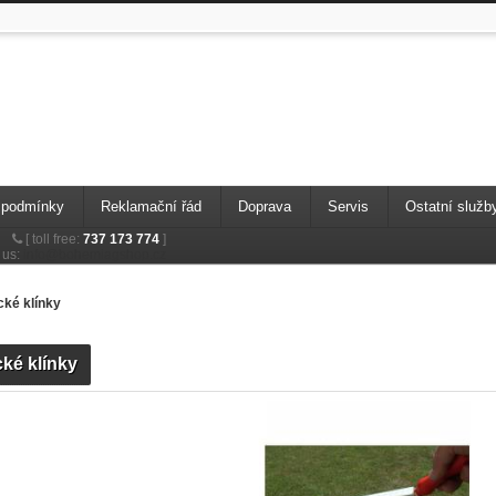
 podmínky
Reklamační řád
Doprava
Servis
Ostatní služb
[
toll free:
737 173 774
]
 us:
info@bohemiagshop.cz
cké klínky
cké klínky