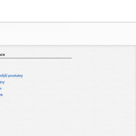
ace
nější produkty
jny
m
ek