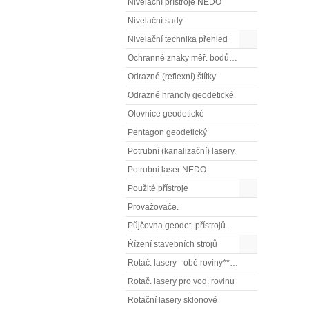
Nivelační přístroje NEDO
Nivelační sady
Nivelační technika přehled
Ochranné znaky měř. bodů OTZ - (signalizační, ochranné tyče)
Odrazné (reflexní) štítky
Odrazné hranoly geodetické
Olovnice geodetické
Pentagon geodetický
Potrubní (kanalizační) lasery.
Potrubní laser NEDO
Použité přístroje
Provažovače.
Půjčovna geodet. přístrojů.
Řízení stavebních strojů
Rotač. lasery - obě roviny** (vodorovnou a svislou rovinu)
Rotač. lasery pro vod. rovinu
Rotační lasery sklonové