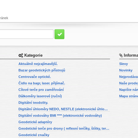
ránek
Kategorie
Inform
Aktuálně nejzajímavější.
Slevy
Bazar geodetických přístrojů
Novinky
Centrovače optické.
Nejprodáva
Čidlo na bagr, laser. přijímač.
Naše prode
Cílové terče pro zaměřování
Napište ná
Dálkoměry laserové (ruční)
Mapa strán
Digitální teodolity.
Digitální úhloměry NEDO, NESTLE (elektronické úhloměry)
Digitální vodováhy BMI **** (elektronické vodováhy)
Geodetické adaptéry
Geodetické terče pro drony ( reflexní terčíky, štítky, terče pro fotogrammetrii)
Geodetické značky