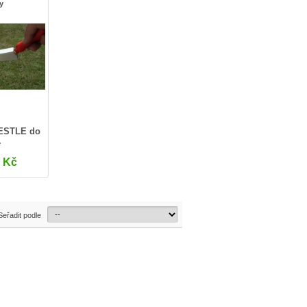
ly
NESTLE do
.
0 Kč
Seřadit podle