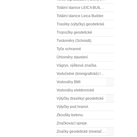
Totální stanice LEICA BUILDER
Totální stanice Leica Builder.
Trasírky (výtyčky) geodetické
Trojnožky geodetické
Tvrdoměry (Schmidt).
Tyče ochranné
Úhloměry stavební
Vágrys, výšková značka.
Vodočetné (limnigrafické) latě
Vodováhy BMI
Vodováhy elektronické
Výtyčky (trasírky) geodetické
Výtyčky pod hranol.
Zkoušky betonu.
Značkovací spreje.
Značky geodetické (nivelační)