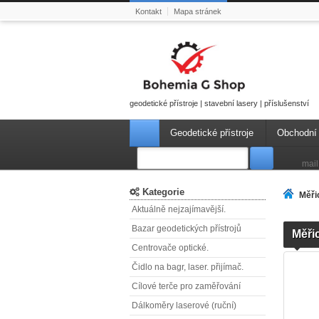
Kontakt
Mapa stránek
geodetické přístroje | stavební lasery | příslušenství
Geodetické přístroje
Obchodní
mail
Kategorie
Měři
Aktuálně nejzajímavější.
Bazar geodetických přístrojů
Měři
Centrovače optické.
Čidlo na bagr, laser. přijímač.
Cílové terče pro zaměřování
Dálkoměry laserové (ruční)