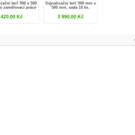
zační terč 500 x 500
Signalizační terč 500 mm x
o zaměřovací práce
500 mm, sada 10 ks.
s...
420,00 Kč
3 990,00 Kč