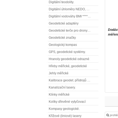
Digitální teodolity.
Digitální úhloměry NEDO, NESTLE (elektronické úhloměry)
Digitální vodováhy BMI **** (elektronické vodováhy)
Geodetické adaptéry
Dodává
Geodetické terče pro drony ( reflexní terčíky, štítky, terče pro fotogrammetrii)
měření
Geodetické značky
Geologický kompas
GPS, geodetické systémy.
Hranoly geodetické odrazné
Hřeby měřické, geodetické
Jehly měřické
Kalibrace geodet. přístrojů a příslušenství.
Kanalizační lasery.
Klínky měřické
Kolíky dřevěné vytyčovací
Kompasy geologické.
prohl
Křížové (liniové) lasery