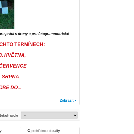
ro práci s drony a pro fotogrammetrické
CHTO TERMÍNECH:
8. KVĚTNA,
. ČERVENCE
. SRPNA.
BĚ DO...
Zobrazit
Seřadit podle
ly
prohlédnout
detaily