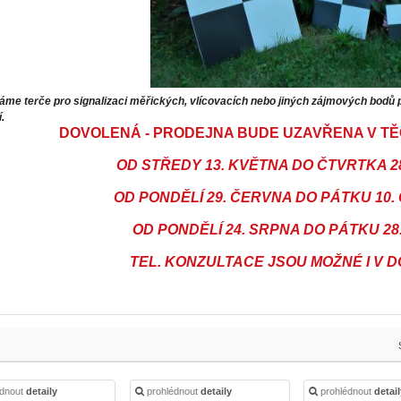
me terče pro signalizaci měřických, vlícovacích nebo jiných zájmových bodů p
.
DOVOLENÁ - PRODEJNA BUDE UZAVŘENA V TĚ
OD STŘEDY 13. KVĚTNA DO ČTVRTKA 2
OD PONDĚLÍ 29. ČERVNA DO PÁTKU 10
OD PONDĚLÍ 24. SRPNA DO PÁTKU 28
TEL. KONZULTACE JSOU MOŽNÉ I V DO
édnout
detaily
prohlédnout
detaily
prohlédnout
detai