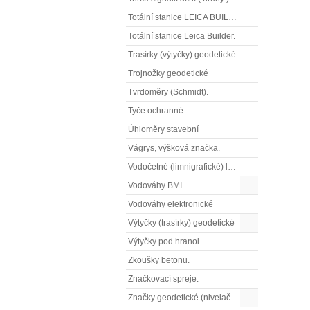
Totální stanice LEICA BUILDER
Totální stanice Leica Builder.
Trasírky (výtyčky) geodetické
Trojnožky geodetické
Tvrdoměry (Schmidt).
Tyče ochranné
Úhloměry stavební
Vágrys, výšková značka.
Vodočetné (limnigrafické) latě
Vodováhy BMI
Vodováhy elektronické
Výtyčky (trasírky) geodetické
Výtyčky pod hranol.
Zkoušky betonu.
Značkovací spreje.
Značky geodetické (nivelační)