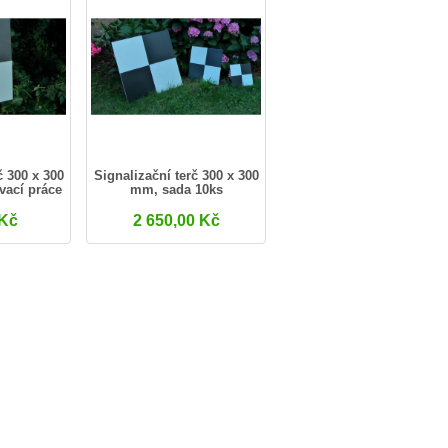
č 300 x 300
Signalizační terč 300 x 300
ací práce
mm, sada 10ks
em
 Kč
2 650,00 Kč