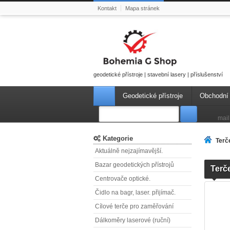
Kontakt
Mapa stránek
geodetické přístroje | stavební lasery | příslušenství
Geodetické přístroje
Obchodní
mail
Kategorie
Terče
Aktuálně nejzajímavější.
Bazar geodetických přístrojů
Terče
Centrovače optické.
Čidlo na bagr, laser. přijímač.
Cílové terče pro zaměřování
Dálkoměry laserové (ruční)