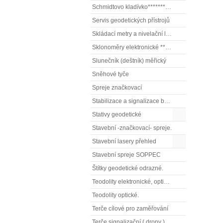
Schmidtovo kladívko******** (tvrdoměr, zkoušky betonu).)
Servis geodetických přístrojů
Skládací metry a nivelační latě
Sklonoměry elektronické **** (digitální vodováhy, sklonové lasery)
Slunečník (deštník) měřický
Sněhové tyče
Spreje značkovací
Stabilizace a signalizace bodů
Stativy geodetické
Stavební -značkovací- spreje.
Stavební lasery přehled
Stavební spreje SOPPEC
Štítky geodetické odrazné.
Teodolity elektronické, optické
Teodolity optické.
Terče cílové pro zaměřování
Terče signalizační ( drony ), terče pro fotogrammetrii