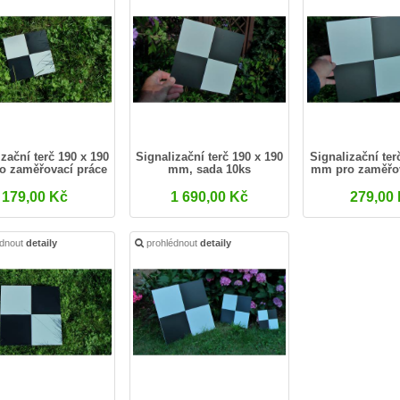
zační terč 190 x 190
Signalizační terč 190 x 190
Signalizační ter
o zaměřovací práce
mm, sada 10ks
mm pro zaměřov
s...
s dron
179,00 Kč
1 690,00 Kč
279,00
édnout
detaily
prohlédnout
detaily