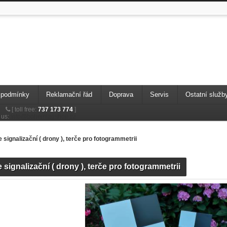
 podmínky
Reklamační řád
Doprava
Servis
Ostatní služb
[
toll free:
737 173 774
]
 us:
info@bohemiagshop.cz
 signalizační ( drony ), terče pro fotogrammetrii
 signalizační ( drony ), terče pro fotogrammetrii