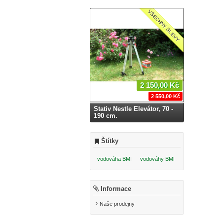
VŠECHNY SLEVY
2 150,00 Kč
2 550,00 Kč
Stativ Nestle Elevátor, 70 -
190 cm.
Štítky
vodováha BMI
vodováhy BMI
Informace
Naše prodejny