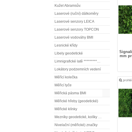
Kužel Abramsův.
Laserové (ruční) dálkoměry
Laserové senzory LEICA
Laserové senzory TOPCON
Laserové vodováhy BMI
Lesnické křídy
Signali
Libely geodetické
mm pr
Limnigrafické latě ************( vodočetné latě)
Lokátory podzemních vedení
Měřící kolečka
prohl
Měřicí tyče
Měřická pásma BMI
Měřické hřeby (geodetické)
Měřické klínky
Mezníky geodetické, kolíky vytyčovací
Nivelační (měřické) značky