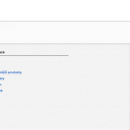
ace
nější produkty
jny
m
ek