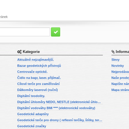
ránek
Kategorie
Inform
Aktuálně nejzajímavější.
Slevy
Bazar geodetických přístrojů
Novinky
Centrovače optické.
Nejprodáva
Čidlo na bagr, laser. přijímač.
Naše prode
Cílové terče pro zaměřování
Napište ná
Dálkoměry laserové (ruční)
Mapa strán
Digitální teodolity.
Digitální úhloměry NEDO, NESTLE (elektronické úhloměry)
Digitální vodováhy BMI **** (elektronické vodováhy)
Geodetické adaptéry
Geodetické terče pro drony ( reflexní terčíky, štítky, terče pro fotogrammetrii)
Geodetické značky