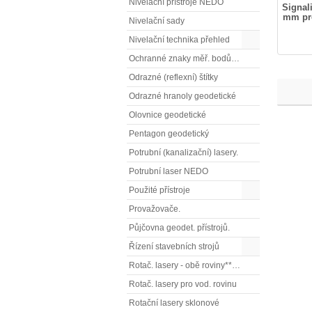
Nivelační přístroje NEDO
Signali
mm pr
Nivelační sady
Nivelační technika přehled
Ochranné znaky měř. bodů OTZ - (signalizační, ochranné tyče)
Odrazné (reflexní) štítky
Odrazné hranoly geodetické
Olovnice geodetické
Pentagon geodetický
Potrubní (kanalizační) lasery.
Potrubní laser NEDO
Použité přístroje
Provažovače.
Půjčovna geodet. přístrojů.
Řízení stavebních strojů
Rotač. lasery - obě roviny** (vodorovnou a svislou rovinu)
Rotač. lasery pro vod. rovinu
Rotační lasery sklonové