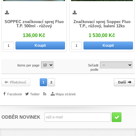
SOPPEC značkovací sprej Fluo
Značkovací sprej Soppec Fluo
T.P. 500ml - růžový
T.P., růžový, balení 12ks
136,00 Kč
1 530,00 Kč
Koupit
Koupit
Items per page
Seřadit
podle
Předchozí
1
2
Další
Facebook
Twitter
Mapa stránek
ODBĚR NOVINEK