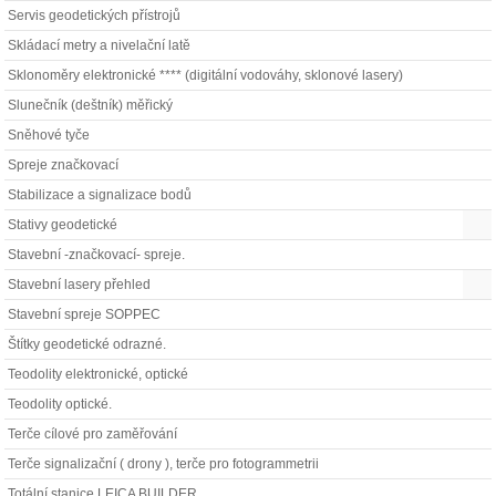
Servis geodetických přístrojů
Skládací metry a nivelační latě
Sklonoměry elektronické **** (digitální vodováhy, sklonové lasery)
Slunečník (deštník) měřický
Sněhové tyče
Spreje značkovací
Stabilizace a signalizace bodů
Stativy geodetické
Stavební -značkovací- spreje.
Stavební lasery přehled
Stavební spreje SOPPEC
Štítky geodetické odrazné.
Teodolity elektronické, optické
Teodolity optické.
Terče cílové pro zaměřování
Terče signalizační ( drony ), terče pro fotogrammetrii
Totální stanice LEICA BUILDER