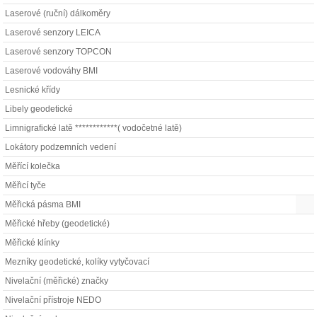
Laserové (ruční) dálkoměry
Laserové senzory LEICA
Laserové senzory TOPCON
Laserové vodováhy BMI
Lesnické křídy
Libely geodetické
Limnigrafické latě ************( vodočetné latě)
Lokátory podzemních vedení
Měřící kolečka
Měřicí tyče
Měřická pásma BMI
Měřické hřeby (geodetické)
Měřické klínky
Mezníky geodetické, kolíky vytyčovací
Nivelační (měřické) značky
Nivelační přístroje NEDO