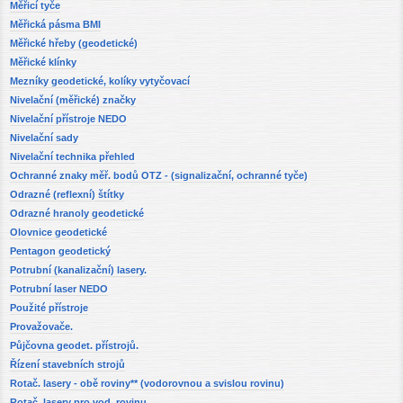
Měřicí tyče
Měřická pásma BMI
Měřické hřeby (geodetické)
Měřické klínky
Mezníky geodetické, kolíky vytyčovací
Nivelační (měřické) značky
Nivelační přístroje NEDO
Nivelační sady
Nivelační technika přehled
Ochranné znaky měř. bodů OTZ - (signalizační, ochranné tyče)
Odrazné (reflexní) štítky
Odrazné hranoly geodetické
Olovnice geodetické
Pentagon geodetický
Potrubní (kanalizační) lasery.
Potrubní laser NEDO
Použité přístroje
Provažovače.
Půjčovna geodet. přístrojů.
Řízení stavebních strojů
Rotač. lasery - obě roviny** (vodorovnou a svislou rovinu)
Rotač. lasery pro vod. rovinu