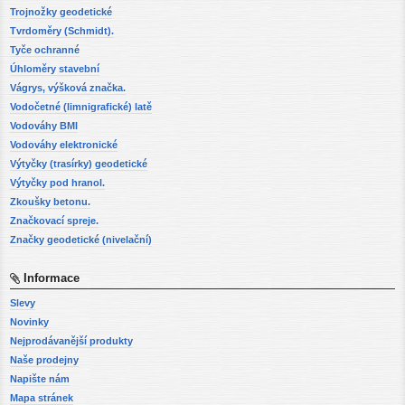
Trojnožky geodetické
Tvrdoměry (Schmidt).
Tyče ochranné
Úhloměry stavební
Vágrys, výšková značka.
Vodočetné (limnigrafické) latě
Vodováhy BMI
Vodováhy elektronické
Výtyčky (trasírky) geodetické
Výtyčky pod hranol.
Zkoušky betonu.
Značkovací spreje.
Značky geodetické (nivelační)
Informace
Slevy
Novinky
Nejprodávanější produkty
Naše prodejny
Napište nám
Mapa stránek