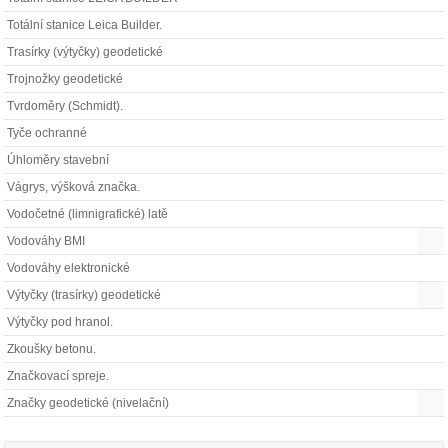
Totální stanice Leica Builder.
Trasírky (výtyčky) geodetické
Trojnožky geodetické
Tvrdoměry (Schmidt).
Tyče ochranné
Úhloměry stavební
Vágrys, výšková značka.
Vodočetné (limnigrafické) latě
Vodováhy BMI
Vodováhy elektronické
Výtyčky (trasírky) geodetické
Výtyčky pod hranol.
Zkoušky betonu.
Značkovací spreje.
Značky geodetické (nivelační)