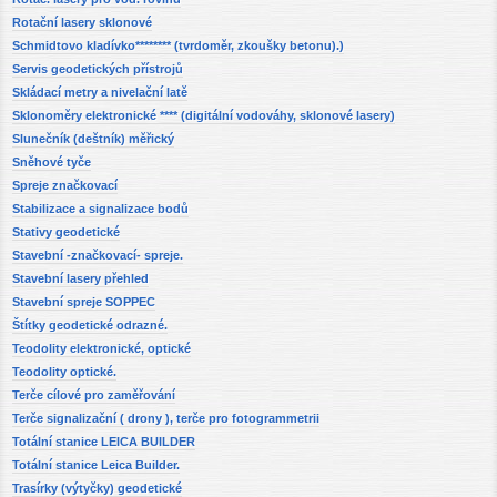
Rotační lasery sklonové
Schmidtovo kladívko******** (tvrdoměr, zkoušky betonu).)
Servis geodetických přístrojů
Skládací metry a nivelační latě
Sklonoměry elektronické **** (digitální vodováhy, sklonové lasery)
Slunečník (deštník) měřický
Sněhové tyče
Spreje značkovací
Stabilizace a signalizace bodů
Stativy geodetické
Stavební -značkovací- spreje.
Stavební lasery přehled
Stavební spreje SOPPEC
Štítky geodetické odrazné.
Teodolity elektronické, optické
Teodolity optické.
Terče cílové pro zaměřování
Terče signalizační ( drony ), terče pro fotogrammetrii
Totální stanice LEICA BUILDER
Totální stanice Leica Builder.
Trasírky (výtyčky) geodetické