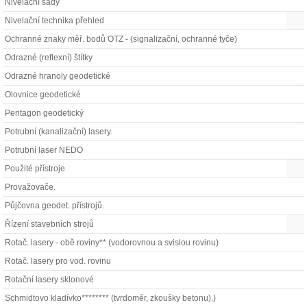
Nivelační sady
Nivelační technika přehled
Ochranné znaky měř. bodů OTZ - (signalizační, ochranné tyče)
Odrazné (reflexní) štítky
Odrazné hranoly geodetické
Olovnice geodetické
Pentagon geodetický
Potrubní (kanalizační) lasery.
Potrubní laser NEDO
Použité přístroje
Provažovače.
Půjčovna geodet. přístrojů.
Řízení stavebních strojů
Rotač. lasery - obě roviny** (vodorovnou a svislou rovinu)
Rotač. lasery pro vod. rovinu
Rotační lasery sklonové
Schmidtovo kladívko******** (tvrdoměr, zkoušky betonu).)