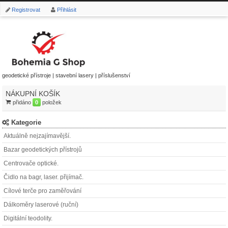
Registrovat
Přihlásit
geodetické přístroje | stavební lasery | příslušenství
NÁKUPNÍ KOŠÍK
přidáno
0
položek
Kategorie
Aktuálně nejzajímavější.
Bazar geodetických přístrojů
Centrovače optické.
Čidlo na bagr, laser. přijímač.
Cílové terče pro zaměřování
Dálkoměry laserové (ruční)
Digitální teodolity.