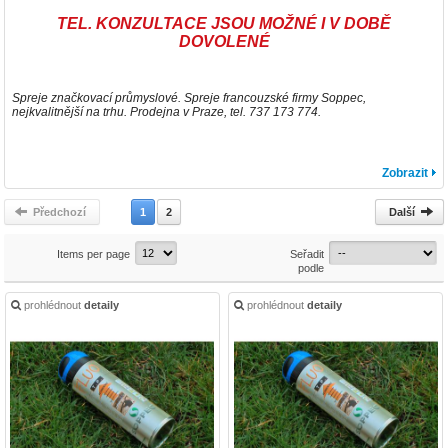
TEL. KONZULTACE JSOU MOŽNÉ I V DOBĚ
DOVOLENÉ
Spreje značkovací průmyslové. Spreje francouzské firmy Soppec,
nejkvalitnější na trhu. Prodejna v Praze, tel. 737 173 774.
Zobrazit
Předchozí
1
2
Další
Items per page
Seřadit
podle
prohlédnout
detaily
prohlédnout
detaily