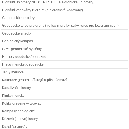
Digitální úhloměry NEDO, NESTLE (elektronické úhloměry)
Digitální vodováhy BMI **** (elektronické vodováhy)
Geodetické adaptéry
Geodetické terče pro drony ( reflexní terčíky, štítky, terče pro fotogrammetrii)
Geodetické značky
Geologický kompas
GPS, geodetické systémy.
Hranoly geodetické odrazné
Hřeby měřické, geodetické
Jehly měřické
Kalibrace geodet. přístrojů a příslušenství.
Kanalizační lasery.
Klínky měřické
Kolíky dřevěné vytyčovací
Kompasy geologické.
Křížové (liniové) lasery
Kužel Abramsův.