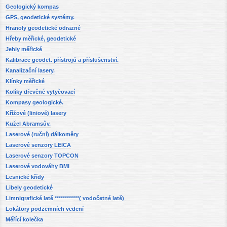
Geologický kompas
GPS, geodetické systémy.
Hranoly geodetické odrazné
Hřeby měřické, geodetické
Jehly měřické
Kalibrace geodet. přístrojů a příslušenství.
Kanalizační lasery.
Klínky měřické
Kolíky dřevěné vytyčovací
Kompasy geologické.
Křížové (liniové) lasery
Kužel Abramsův.
Laserové (ruční) dálkoměry
Laserové senzory LEICA
Laserové senzory TOPCON
Laserové vodováhy BMI
Lesnické křídy
Libely geodetické
Limnigrafické latě ************( vodočetné latě)
Lokátory podzemních vedení
Měřící kolečka