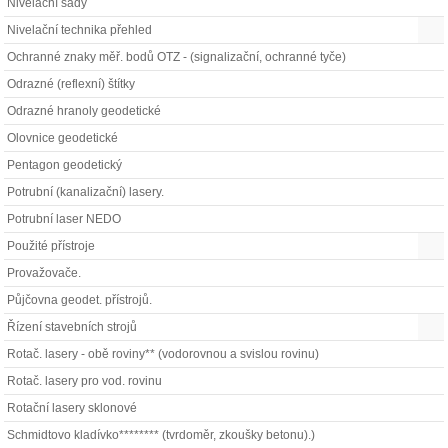
Nivelační sady
Nivelační technika přehled
Ochranné znaky měř. bodů OTZ - (signalizační, ochranné tyče)
Odrazné (reflexní) štítky
Odrazné hranoly geodetické
Olovnice geodetické
Pentagon geodetický
Potrubní (kanalizační) lasery.
Potrubní laser NEDO
Použité přístroje
Provažovače.
Půjčovna geodet. přístrojů.
Řízení stavebních strojů
Rotač. lasery - obě roviny** (vodorovnou a svislou rovinu)
Rotač. lasery pro vod. rovinu
Rotační lasery sklonové
Schmidtovo kladívko******** (tvrdoměr, zkoušky betonu).)