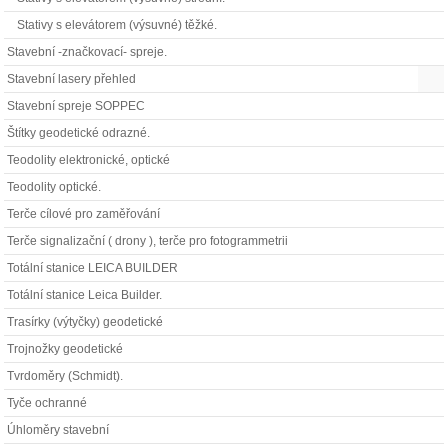
Stativy s elevátorem (výsuvné) těžké.
Stavební -značkovací- spreje.
Stavební lasery přehled
Stavební spreje SOPPEC
Štítky geodetické odrazné.
Teodolity elektronické, optické
Teodolity optické.
Terče cílové pro zaměřování
Terče signalizační ( drony ), terče pro fotogrammetrii
Totální stanice LEICA BUILDER
Totální stanice Leica Builder.
Trasírky (výtyčky) geodetické
Trojnožky geodetické
Tvrdoměry (Schmidt).
Tyče ochranné
Úhloměry stavební