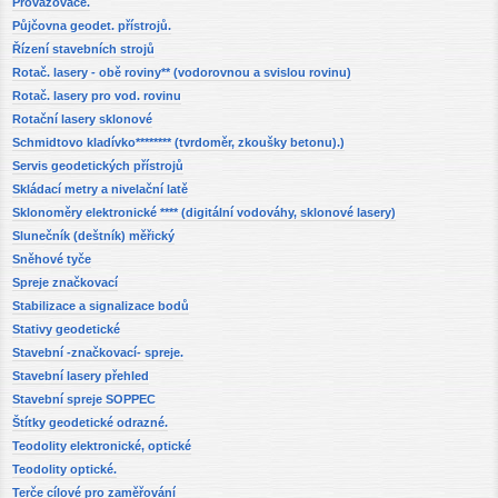
Provažovače.
Půjčovna geodet. přístrojů.
Řízení stavebních strojů
Rotač. lasery - obě roviny** (vodorovnou a svislou rovinu)
Rotač. lasery pro vod. rovinu
Rotační lasery sklonové
Schmidtovo kladívko******** (tvrdoměr, zkoušky betonu).)
Servis geodetických přístrojů
Skládací metry a nivelační latě
Sklonoměry elektronické **** (digitální vodováhy, sklonové lasery)
Slunečník (deštník) měřický
Sněhové tyče
Spreje značkovací
Stabilizace a signalizace bodů
Stativy geodetické
Stavební -značkovací- spreje.
Stavební lasery přehled
Stavební spreje SOPPEC
Štítky geodetické odrazné.
Teodolity elektronické, optické
Teodolity optické.
Terče cílové pro zaměřování