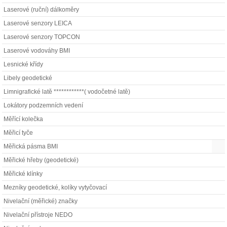
Laserové (ruční) dálkoměry
Laserové senzory LEICA
Laserové senzory TOPCON
Laserové vodováhy BMI
Lesnické křídy
Libely geodetické
Limnigrafické latě ************( vodočetné latě)
Lokátory podzemních vedení
Měřící kolečka
Měřicí tyče
Měřická pásma BMI
Měřické hřeby (geodetické)
Měřické klínky
Mezníky geodetické, kolíky vytyčovací
Nivelační (měřické) značky
Nivelační přístroje NEDO