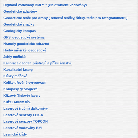
Digitální vodováhy BMI **** (elektronické vodováhy)
Geodetické adaptéry
Geodetické terče pro drony ( reflexní terčíky, štítky, terče pro fotogrammetrii)
Geodetické značky
Geologický kompas
GPS, geodetické systémy.
Hranoly geodetické odrazné
Hřeby měřické, geodetické
Jehly měřické
Kalibrace geodet. přístrojů a příslušenství.
Kanalizační lasery.
Klínky měřické
Kolíky dřevěné vytyčovací
Kompasy geologické.
Křížové (liniové) lasery
Kužel Abramsův.
Laserové (ruční) dálkoměry
Laserové senzory LEICA
Laserové senzory TOPCON
Laserové vodováhy BMI
Lesnické křídy