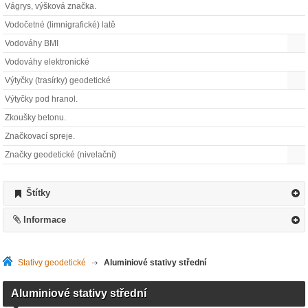
Vágrys, výšková značka.
Vodočetné (limnigrafické) latě
Vodováhy BMI
Vodováhy elektronické
Výtyčky (trasírky) geodetické
Výtyčky pod hranol.
Zkoušky betonu.
Značkovací spreje.
Značky geodetické (nivelační)
Štítky
Informace
Stativy geodetické
>
Aluminiové stativy střední
Aluminiové stativy střední