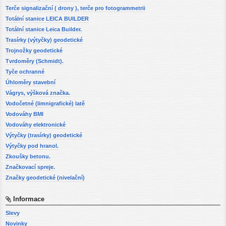
Terče signalizační ( drony ), terče pro fotogrammetrii
Totální stanice LEICA BUILDER
Totální stanice Leica Builder.
Trasírky (výtyčky) geodetické
Trojnožky geodetické
Tvrdoměry (Schmidt).
Tyče ochranné
Úhloměry stavební
Vágrys, výšková značka.
Vodočetné (limnigrafické) latě
Vodováhy BMI
Vodováhy elektronické
Výtyčky (trasírky) geodetické
Výtyčky pod hranol.
Zkoušky betonu.
Značkovací spreje.
Značky geodetické (nivelační)
Informace
Slevy
Novinky