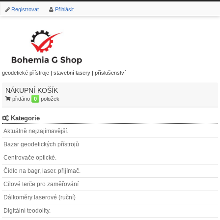
Registrovat
Přihlásit
geodetické přístroje | stavební lasery | příslušenství
NÁKUPNÍ KOŠÍK
přidáno
0
položek
Kategorie
Aktuálně nejzajímavější.
Bazar geodetických přístrojů
Centrovače optické.
Čidlo na bagr, laser. přijímač.
Cílové terče pro zaměřování
Dálkoměry laserové (ruční)
Digitální teodolity.