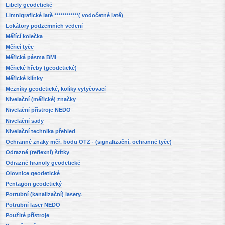
Libely geodetické
Limnigrafické latě ************( vodočetné latě)
Lokátory podzemních vedení
Měřící kolečka
Měřicí tyče
Měřická pásma BMI
Měřické hřeby (geodetické)
Měřické klínky
Mezníky geodetické, kolíky vytyčovací
Nivelační (měřické) značky
Nivelační přístroje NEDO
Nivelační sady
Nivelační technika přehled
Ochranné znaky měř. bodů OTZ - (signalizační, ochranné tyče)
Odrazné (reflexní) štítky
Odrazné hranoly geodetické
Olovnice geodetické
Pentagon geodetický
Potrubní (kanalizační) lasery.
Potrubní laser NEDO
Použité přístroje