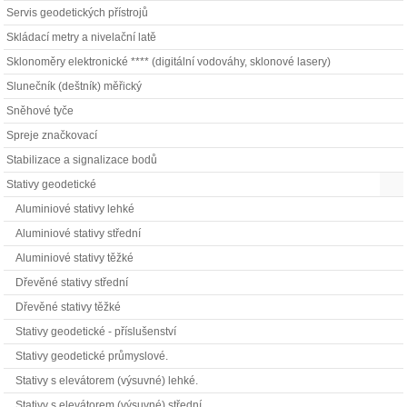
Servis geodetických přístrojů
Skládací metry a nivelační latě
Sklonoměry elektronické **** (digitální vodováhy, sklonové lasery)
Slunečník (deštník) měřický
Sněhové tyče
Spreje značkovací
Stabilizace a signalizace bodů
Stativy geodetické
Aluminiové stativy lehké
Aluminiové stativy střední
Aluminiové stativy těžké
Dřevěné stativy střední
Dřevěné stativy těžké
Stativy geodetické - příslušenství
Stativy geodetické průmyslové.
Stativy s elevátorem (výsuvné) lehké.
Stativy s elevátorem (výsuvné) střední.