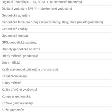
Digitální úhloměry NEDO, NESTLE (elektronické úhloměry)
Digitální vodováhy BMI **** (elektronické vodováhy)
Geodetické adaptéry
Geodetické terče pro drony ( reflexní terčíky, štítky, terče pro fotogrammetrii)
Geodetické značky
Geologický kompas
GPS, geodetické systémy.
Hranoly geodetické odrazné
Hřeby měřické, geodetické
Jehly měřické
Kalibrace geodet. přístrojů a příslušenství.
Kanalizační lasery.
Klínky měřické
Kolíky dřevěné vytyčovací
Kompasy geologické.
Křížové (liniové) lasery
Kužel Abramsův.