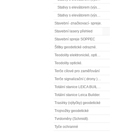
Stativy s elevátorem (výsuvné) střední.
Stativy s elevátorem (výsuvné) těžké.
Stavební -značkovací- spreje.
Stavební lasery přehled
Stavební spreje SOPPEC
Štítky geodetické odrazné.
Teodolity elektronické, optické
Teodolity optické.
Terče cílové pro zaměřování
Terče signalizační ( drony ), terče pro fotogrammetrii
Totální stanice LEICA BUILDER
Totální stanice Leica Builder.
Trasírky (výtyčky) geodetické
Trojnožky geodetické
Tvrdoměry (Schmidt).
Tyče ochranné