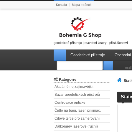
Kontakt
Mapa stránek
geodetické přístroje | stavební lasery | příslušenství
Geodetické přístroje
Obchodní
mail
Kategorie
Stat
Aktuálně nejzajímavější.
Bazar geodetických přístrojů
Stat
Centrovače optické.
Čidlo na bagr, laser. přijímač.
Cílové terče pro zaměřování
Dálkoměry laserové (ruční)