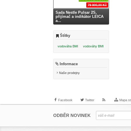
79 900,00 Kč
Sada Nestle Pulsar 2S,
přijímač a indikátor LEICA
a...
Štítky
vodováha BMI
vodováhy BMI
Informace
Naše prodejny
Facebook
Twitter
Mapa st
ODBĚR NOVINEK