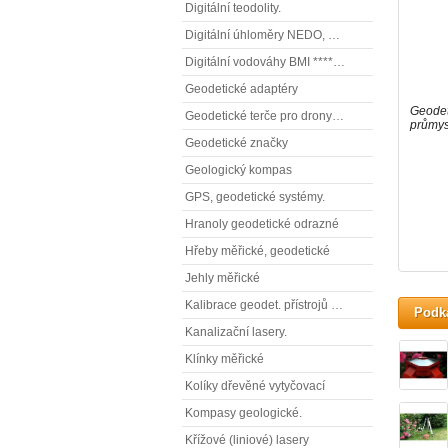
Digitální teodolity.
Digitální úhloměry NEDO, NESTLE (elektronické úhloměry)
Digitální vodováhy BMI **** (elektronické vodováhy)
Geodetické adaptéry
Geodeti
Geodetické terče pro drony ( reflexní terčíky, štítky, terče pro fotogrammetrii)
průmys
Geodetické značky
Geologický kompas
GPS, geodetické systémy.
Hranoly geodetické odrazné
Hřeby měřické, geodetické
Jehly měřické
Kalibrace geodet. přístrojů a příslušenství.
Podk
Kanalizační lasery.
Klínky měřické
Kolíky dřevěné vytyčovací
Kompasy geologické.
Křížové (liniové) lasery