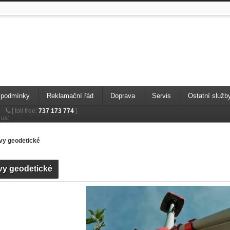
 podmínky
Reklamační řád
Doprava
Servis
Ostatní služb
[
toll free:
737 173 774
]
 us:
info@bohemiagshop.cz
ivy geodetické
ivy geodetické