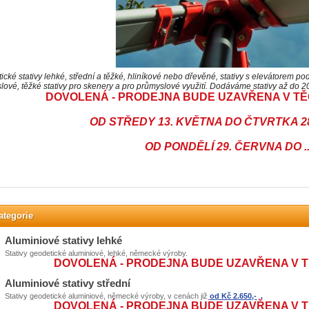
cké stativy lehké, střední a těžké, hliníkové nebo dřevěné, stativy s elevátorem pod
lové, těžké stativy pro skenery a pro průmyslové využití. Dodáváme stativy až do 2
DOVOLENÁ - PRODEJNA BUDE UZAVŘENA V TĚ
OD STŘEDY 13. KVĚTNA DO ČTVRTKA 2
OD PONDĚLÍ 29. ČERVNA DO ..
ategorie
Aluminiové stativy lehké
Stativy geodetické aluminiové, lehké, německé výroby.
DOVOLENÁ - PRODEJNA BUDE UZAVŘENA V 
Aluminiové stativy střední
OD STŘEDY 13. KVĚTNA DO ČTVRTKA 
Stativy geodetické aluminiové, německé výroby, v cenách již
od Kč 2.650,-
.
DOVOLENÁ - PRODEJNA BUDE UZAVŘENA V 