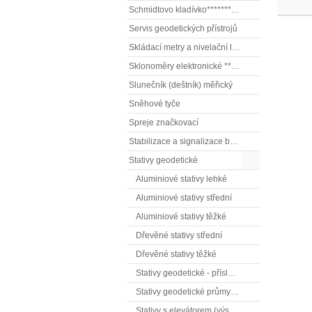
Schmidtovo kladívko******** (tvrdoměr, zkoušky betonu).)
Servis geodetických přístrojů
Skládací metry a nivelační latě
Sklonoměry elektronické **** (digitální vodováhy, sklonové lasery)
Slunečník (deštník) měřický
Sněhové tyče
Spreje značkovací
Stabilizace a signalizace bodů
Stativy geodetické
Aluminiové stativy lehké
Aluminiové stativy střední
Aluminiové stativy těžké
Dřevěné stativy střední
Dřevěné stativy těžké
Stativy geodetické - příslušenství
Stativy geodetické průmyslové.
Stativy s elevátorem (výsuvné) lehké.