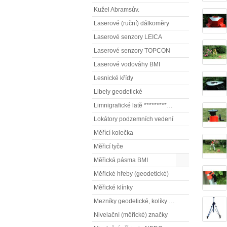
Kužel Abramsův.
Laserové (ruční) dálkoměry
Laserové senzory LEICA
Laserové senzory TOPCON
Laserové vodováhy BMI
Lesnické křídy
Libely geodetické
Limnigrafické latě ************( vodočetné latě)
Lokátory podzemních vedení
Měřící kolečka
Měřicí tyče
Měřická pásma BMI
Měřické hřeby (geodetické)
Měřické klínky
Mezníky geodetické, kolíky vytyčovací
Nivelační (měřické) značky