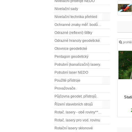
Nivelační přístroje NEDO
Nivelační sady
Nivelační technika přehled
Ochranné znaky měř. bodů OTZ - (signalizační, ochranné tyče)
Odrazné (reflexní) štítky
Odrazné hranoly geodetické
prohl
Olovnice geodetické
Pentagon geodetický
Potrubní (kanalizační) lasery.
Potrubní laser NEDO
Použité přístroje
Provažovače.
Půjčovna geodet. přístrojů.
Stat
Řízení stavebních strojů
Rotač. lasery - obě roviny** (vodorovnou a svislou rovinu)
Rotač. lasery pro vod. rovinu
Rotační lasery sklonové