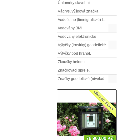
Úhloměry stavební
Vágrys, výšková značka.
Vodočetné (limnigrafické) latě
Vodováhy BMI
Vodováhy elektronické
Výtyčky (trasírky) geodetické
Výtyčky pod hranol.
Zkoušky betonu.
Značkovací spreje.
Značky geodetické (nivelační)
VŠECHNY SLEVY
76 900,00 Kč