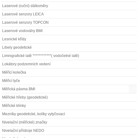
Laserové (ruční) dálkoměry
Laserové senzory LEICA
Laserové senzory TOPCON
Laserové vodováhy BMI
Lesnické křídy
Libely geodetické
Limnigrafické latě ************( vodočetné latě)
Lokátory podzemních vedení
Měřící kolečka
Měřicí tyče
Měřická pásma BMI
Měřické hřeby (geodetické)
Měřické klínky
Mezníky geodetické, kolíky vytyčovací
Nivelační (měřické) značky
Nivelační přístroje NEDO