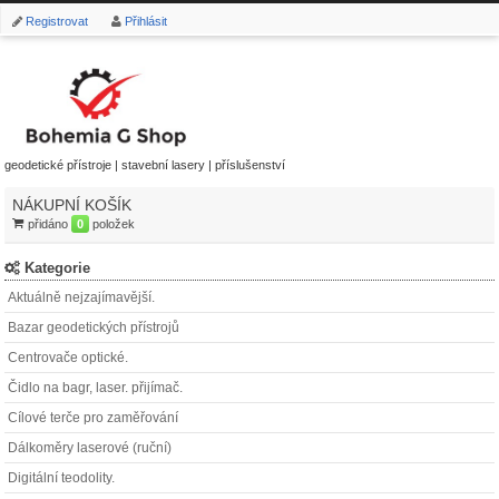
Registrovat
Přihlásit
geodetické přístroje | stavební lasery | příslušenství
NÁKUPNÍ KOŠÍK
přidáno
0
položek
Kategorie
Aktuálně nejzajímavější.
Bazar geodetických přístrojů
Centrovače optické.
Čidlo na bagr, laser. přijímač.
Cílové terče pro zaměřování
Dálkoměry laserové (ruční)
Digitální teodolity.