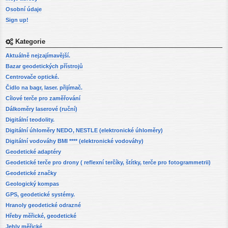
Osobní údaje
Sign up!
Kategorie
Aktuálně nejzajímavější.
Bazar geodetických přístrojů
Centrovače optické.
Čidlo na bagr, laser. přijímač.
Cílové terče pro zaměřování
Dálkoměry laserové (ruční)
Digitální teodolity.
Digitální úhloměry NEDO, NESTLE (elektronické úhloměry)
Digitální vodováhy BMI **** (elektronické vodováhy)
Geodetické adaptéry
Geodetické terče pro drony ( reflexní terčíky, štítky, terče pro fotogrammetrii)
Geodetické značky
Geologický kompas
GPS, geodetické systémy.
Hranoly geodetické odrazné
Hřeby měřické, geodetické
Jehly měřické