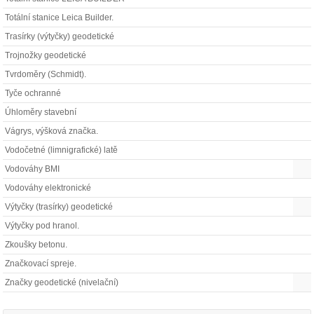
Totální stanice Leica Builder.
Trasírky (výtyčky) geodetické
Trojnožky geodetické
Tvrdoměry (Schmidt).
Tyče ochranné
Úhloměry stavební
Vágrys, výšková značka.
Vodočetné (limnigrafické) latě
Vodováhy BMI
Vodováhy elektronické
Výtyčky (trasírky) geodetické
Výtyčky pod hranol.
Zkoušky betonu.
Značkovací spreje.
Značky geodetické (nivelační)