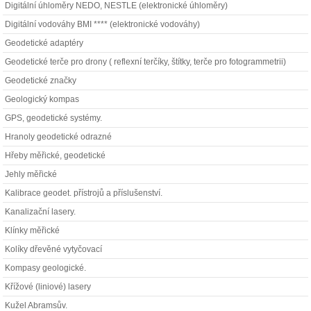
Digitální úhloměry NEDO, NESTLE (elektronické úhloměry)
Digitální vodováhy BMI **** (elektronické vodováhy)
Geodetické adaptéry
Geodetické terče pro drony ( reflexní terčíky, štítky, terče pro fotogrammetrii)
Geodetické značky
Geologický kompas
GPS, geodetické systémy.
Hranoly geodetické odrazné
Hřeby měřické, geodetické
Jehly měřické
Kalibrace geodet. přístrojů a příslušenství.
Kanalizační lasery.
Klínky měřické
Kolíky dřevěné vytyčovací
Kompasy geologické.
Křížové (liniové) lasery
Kužel Abramsův.