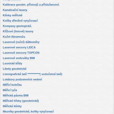
Kalibrace geodet. přístrojů a příslušenství.
Kanalizační lasery.
Klínky měřické
Kolíky dřevěné vytyčovací
Kompasy geologické.
Křížové (liniové) lasery
Kužel Abramsův.
Laserové (ruční) dálkoměry
Laserové senzory LEICA
Laserové senzory TOPCON
Laserové vodováhy BMI
Lesnické křídy
Libely geodetické
Limnigrafické latě ************( vodočetné latě)
Lokátory podzemních vedení
Měřící kolečka
Měřicí tyče
Měřická pásma BMI
Měřické hřeby (geodetické)
Měřické klínky
Mezníky geodetické, kolíky vytyčovací