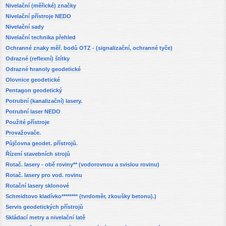
Nivelační (měřické) značky
Nivelační přístroje NEDO
Nivelační sady
Nivelační technika přehled
Ochranné znaky měř. bodů OTZ - (signalizační, ochranné tyče)
Odrazné (reflexní) štítky
Odrazné hranoly geodetické
Olovnice geodetické
Pentagon geodetický
Potrubní (kanalizační) lasery.
Potrubní laser NEDO
Použité přístroje
Provažovače.
Půjčovna geodet. přístrojů.
Řízení stavebních strojů
Rotač. lasery - obě roviny** (vodorovnou a svislou rovinu)
Rotač. lasery pro vod. rovinu
Rotační lasery sklonové
Schmidtovo kladívko******** (tvrdoměr, zkoušky betonu).)
Servis geodetických přístrojů
Skládací metry a nivelační latě