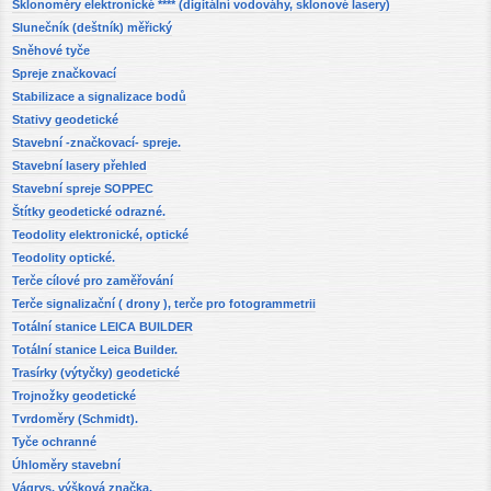
Sklonoměry elektronické **** (digitální vodováhy, sklonové lasery)
Slunečník (deštník) měřický
Sněhové tyče
Spreje značkovací
Stabilizace a signalizace bodů
Stativy geodetické
Stavební -značkovací- spreje.
Stavební lasery přehled
Stavební spreje SOPPEC
Štítky geodetické odrazné.
Teodolity elektronické, optické
Teodolity optické.
Terče cílové pro zaměřování
Terče signalizační ( drony ), terče pro fotogrammetrii
Totální stanice LEICA BUILDER
Totální stanice Leica Builder.
Trasírky (výtyčky) geodetické
Trojnožky geodetické
Tvrdoměry (Schmidt).
Tyče ochranné
Úhloměry stavební
Vágrys, výšková značka.