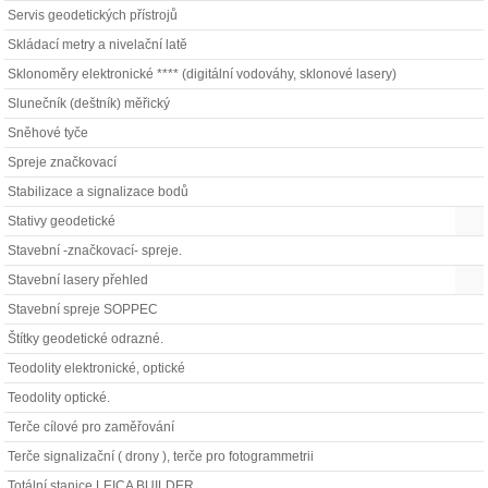
Servis geodetických přístrojů
Skládací metry a nivelační latě
Sklonoměry elektronické **** (digitální vodováhy, sklonové lasery)
Slunečník (deštník) měřický
Sněhové tyče
Spreje značkovací
Stabilizace a signalizace bodů
Stativy geodetické
Stavební -značkovací- spreje.
Stavební lasery přehled
Stavební spreje SOPPEC
Štítky geodetické odrazné.
Teodolity elektronické, optické
Teodolity optické.
Terče cílové pro zaměřování
Terče signalizační ( drony ), terče pro fotogrammetrii
Totální stanice LEICA BUILDER