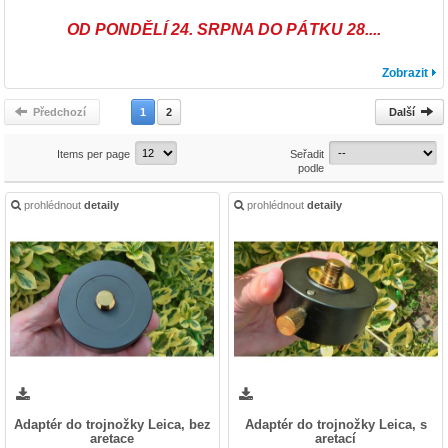
OD PONDĚLÍ 24. SRPNA DO PÁTKU 28....
Zobrazit
Předchozí
1
2
Další
Items per page
Seřadit
podle
prohlédnout
detaily
prohlédnout
detaily
Adaptér do trojnožky Leica, bez
Adaptér do trojnožky Leica, s
aretace
aretací