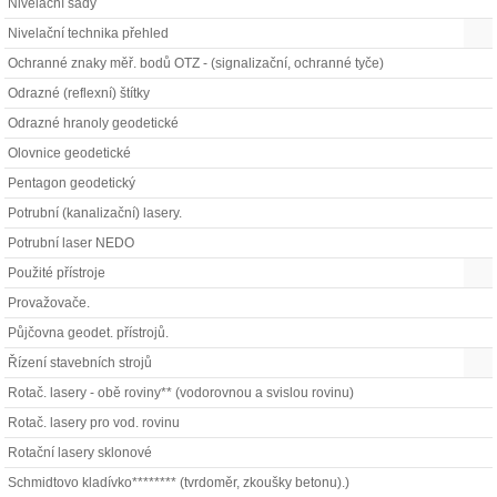
Nivelační sady
Nivelační technika přehled
Ochranné znaky měř. bodů OTZ - (signalizační, ochranné tyče)
Odrazné (reflexní) štítky
Odrazné hranoly geodetické
Olovnice geodetické
Pentagon geodetický
Potrubní (kanalizační) lasery.
Potrubní laser NEDO
Použité přístroje
Provažovače.
Půjčovna geodet. přístrojů.
Řízení stavebních strojů
Rotač. lasery - obě roviny** (vodorovnou a svislou rovinu)
Rotač. lasery pro vod. rovinu
Rotační lasery sklonové
Schmidtovo kladívko******** (tvrdoměr, zkoušky betonu).)