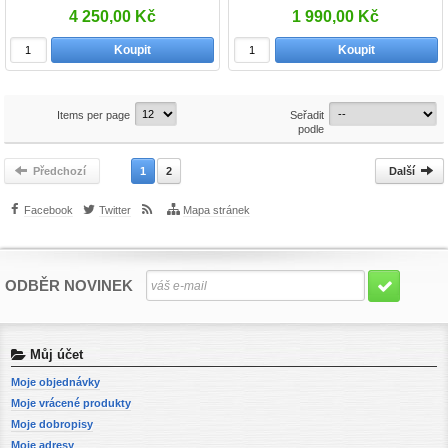
4 250,00 Kč
1 990,00 Kč
Koupit
Koupit
Items per page
Seřadit
podle
Předchozí
1
2
Další
Facebook
Twitter
Mapa stránek
ODBĚR NOVINEK
Můj účet
Moje objednávky
Moje vrácené produkty
Moje dobropisy
Moje adresy