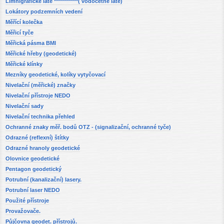
Limnigrafické latě ************( vodočetné latě)
Lokátory podzemních vedení
Měřící kolečka
Měřicí tyče
Měřická pásma BMI
Měřické hřeby (geodetické)
Měřické klínky
Mezníky geodetické, kolíky vytyčovací
Nivelační (měřické) značky
Nivelační přístroje NEDO
Nivelační sady
Nivelační technika přehled
Ochranné znaky měř. bodů OTZ - (signalizační, ochranné tyče)
Odrazné (reflexní) štítky
Odrazné hranoly geodetické
Olovnice geodetické
Pentagon geodetický
Potrubní (kanalizační) lasery.
Potrubní laser NEDO
Použité přístroje
Provažovače.
Půjčovna geodet. přístrojů.