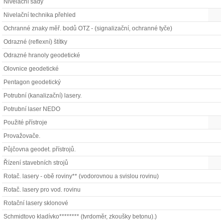
Nivelační sady
Nivelační technika přehled
Ochranné znaky měř. bodů OTZ - (signalizační, ochranné tyče)
Odrazné (reflexní) štítky
Odrazné hranoly geodetické
Olovnice geodetické
Pentagon geodetický
Potrubní (kanalizační) lasery.
Potrubní laser NEDO
Použité přístroje
Provažovače.
Půjčovna geodet. přístrojů.
Řízení stavebních strojů
Rotač. lasery - obě roviny** (vodorovnou a svislou rovinu)
Rotač. lasery pro vod. rovinu
Rotační lasery sklonové
Schmidtovo kladívko******** (tvrdoměr, zkoušky betonu).)