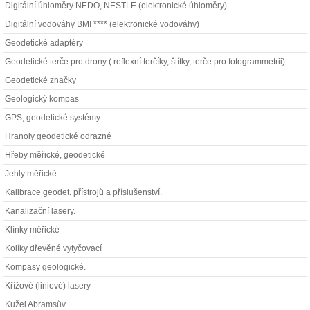
Digitální úhloměry NEDO, NESTLE (elektronické úhloměry)
Digitální vodováhy BMI **** (elektronické vodováhy)
Geodetické adaptéry
Geodetické terče pro drony ( reflexní terčíky, štítky, terče pro fotogrammetrii)
Geodetické značky
Geologický kompas
GPS, geodetické systémy.
Hranoly geodetické odrazné
Hřeby měřické, geodetické
Jehly měřické
Kalibrace geodet. přístrojů a příslušenství.
Kanalizační lasery.
Klínky měřické
Kolíky dřevěné vytyčovací
Kompasy geologické.
Křížové (liniové) lasery
Kužel Abramsův.