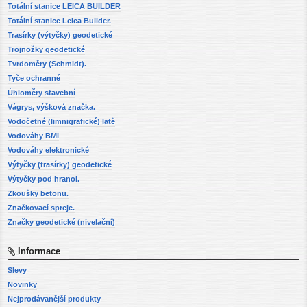
Totální stanice LEICA BUILDER
Totální stanice Leica Builder.
Trasírky (výtyčky) geodetické
Trojnožky geodetické
Tvrdoměry (Schmidt).
Tyče ochranné
Úhloměry stavební
Vágrys, výšková značka.
Vodočetné (limnigrafické) latě
Vodováhy BMI
Vodováhy elektronické
Výtyčky (trasírky) geodetické
Výtyčky pod hranol.
Zkoušky betonu.
Značkovací spreje.
Značky geodetické (nivelační)
Informace
Slevy
Novinky
Nejprodávanější produkty