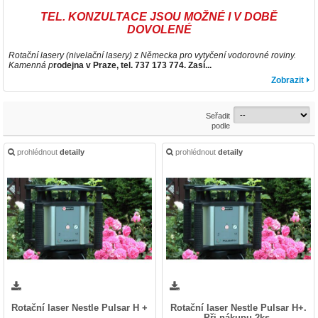
TEL. KONZULTACE JSOU MOŽNÉ I V DOBĚ
DOVOLENÉ
Rotační lasery (nivelační lasery) z Německa pro vytyčení vodorovné roviny.
Kamenná p
rodejna v Praze, tel. 737 173 774. Zasí...
Zobrazit
Seřadit
podle
prohlédnout
detaily
prohlédnout
detaily
Rotační laser Nestle Pulsar H +
Rotační laser Nestle Pulsar H+.
Při nákupu 2ks.