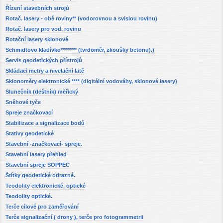
Řízení stavebních strojů
Rotač. lasery - obě roviny** (vodorovnou a svislou rovinu)
Rotač. lasery pro vod. rovinu
Rotační lasery sklonové
Schmidtovo kladívko******** (tvrdoměr, zkoušky betonu).)
Servis geodetických přístrojů
Skládací metry a nivelační latě
Sklonoměry elektronické **** (digitální vodováhy, sklonové lasery)
Slunečník (deštník) měřický
Sněhové tyče
Spreje značkovací
Stabilizace a signalizace bodů
Stativy geodetické
Stavební -značkovací- spreje.
Stavební lasery přehled
Stavební spreje SOPPEC
Štítky geodetické odrazné.
Teodolity elektronické, optické
Teodolity optické.
Terče cílové pro zaměřování
Terče signalizační ( drony ), terče pro fotogrammetrii