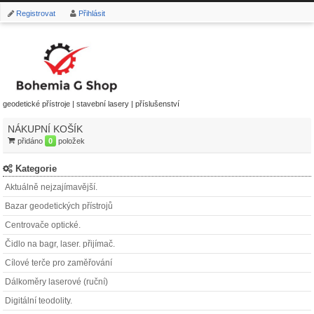
Registrovat
Přihlásit
geodetické přístroje | stavební lasery | příslušenství
NÁKUPNÍ KOŠÍK
přidáno
0
položek
Kategorie
Aktuálně nejzajímavější.
Bazar geodetických přístrojů
Centrovače optické.
Čidlo na bagr, laser. přijímač.
Cílové terče pro zaměřování
Dálkoměry laserové (ruční)
Digitální teodolity.