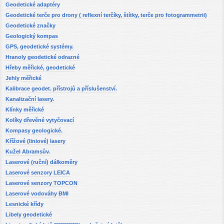
Geodetické adaptéry
Geodetické terče pro drony ( reflexní terčíky, štítky, terče pro fotogrammetrii)
Geodetické značky
Geologický kompas
GPS, geodetické systémy.
Hranoly geodetické odrazné
Hřeby měřické, geodetické
Jehly měřické
Kalibrace geodet. přístrojů a příslušenství.
Kanalizační lasery.
Klínky měřické
Kolíky dřevěné vytyčovací
Kompasy geologické.
Křížové (liniové) lasery
Kužel Abramsův.
Laserové (ruční) dálkoměry
Laserové senzory LEICA
Laserové senzory TOPCON
Laserové vodováhy BMI
Lesnické křídy
Libely geodetické