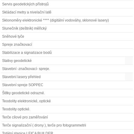
Servis geodetických přístrojů
Skládací metry a nivelační latě
Sklonoměry elektronické **** (digitální vodováhy, sklonové lasery)
Slunečník (deštník) měřický
Sněhové tyče
Spreje značkovací
Stabilizace a signalizace bodů
Stativy geodetické
Stavební -značkovací- spreje.
Stavební lasery přehled
Stavební spreje SOPPEC
Štítky geodetické odrazné.
Teodolity elektronické, optické
Teodolity optické.
Terče cílové pro zaměřování
Terče signalizační ( drony ), terče pro fotogrammetrii
Totální stanice LEICA BUILDER