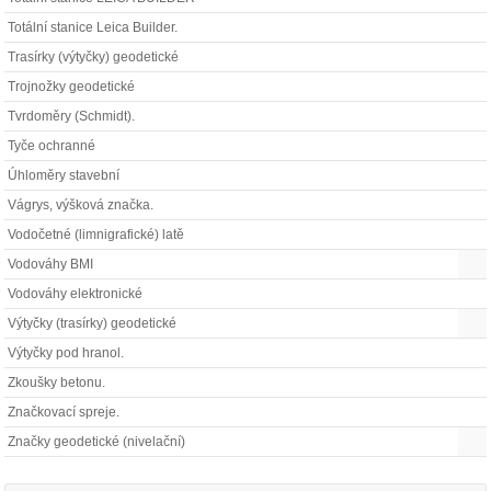
Totální stanice Leica Builder.
Trasírky (výtyčky) geodetické
Trojnožky geodetické
Tvrdoměry (Schmidt).
Tyče ochranné
Úhloměry stavební
Vágrys, výšková značka.
Vodočetné (limnigrafické) latě
Vodováhy BMI
Vodováhy elektronické
Výtyčky (trasírky) geodetické
Výtyčky pod hranol.
Zkoušky betonu.
Značkovací spreje.
Značky geodetické (nivelační)