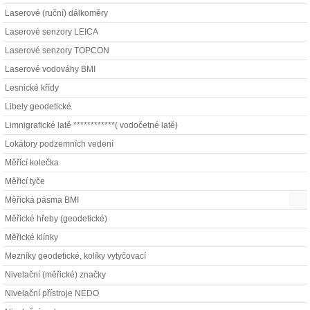
Laserové (ruční) dálkoměry
Laserové senzory LEICA
Laserové senzory TOPCON
Laserové vodováhy BMI
Lesnické křídy
Libely geodetické
Limnigrafické latě ************( vodočetné latě)
Lokátory podzemních vedení
Měřící kolečka
Měřicí tyče
Měřická pásma BMI
Měřické hřeby (geodetické)
Měřické klínky
Mezníky geodetické, kolíky vytyčovací
Nivelační (měřické) značky
Nivelační přístroje NEDO