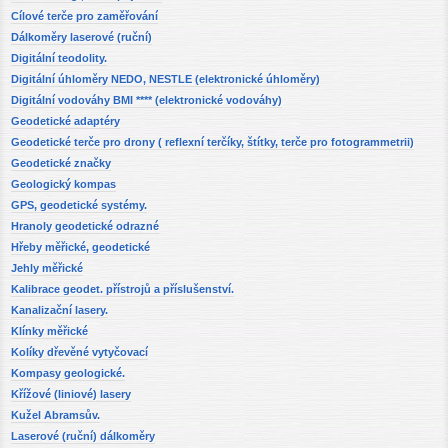
Cílové terče pro zaměřování
Dálkoměry laserové (ruční)
Digitální teodolity.
Digitální úhloměry NEDO, NESTLE (elektronické úhloměry)
Digitální vodováhy BMI **** (elektronické vodováhy)
Geodetické adaptéry
Geodetické terče pro drony ( reflexní terčíky, štítky, terče pro fotogrammetrii)
Geodetické značky
Geologický kompas
GPS, geodetické systémy.
Hranoly geodetické odrazné
Hřeby měřické, geodetické
Jehly měřické
Kalibrace geodet. přístrojů a příslušenství.
Kanalizační lasery.
Klínky měřické
Kolíky dřevěné vytyčovací
Kompasy geologické.
Křížové (liniové) lasery
Kužel Abramsův.
Laserové (ruční) dálkoměry