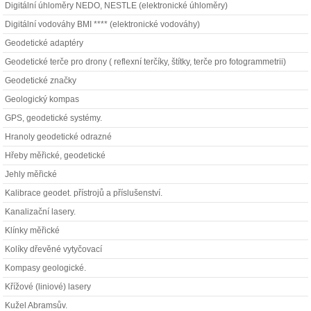
Digitální úhloměry NEDO, NESTLE (elektronické úhloměry)
Digitální vodováhy BMI **** (elektronické vodováhy)
Geodetické adaptéry
Geodetické terče pro drony ( reflexní terčíky, štítky, terče pro fotogrammetrii)
Geodetické značky
Geologický kompas
GPS, geodetické systémy.
Hranoly geodetické odrazné
Hřeby měřické, geodetické
Jehly měřické
Kalibrace geodet. přístrojů a příslušenství.
Kanalizační lasery.
Klínky měřické
Kolíky dřevěné vytyčovací
Kompasy geologické.
Křížové (liniové) lasery
Kužel Abramsův.