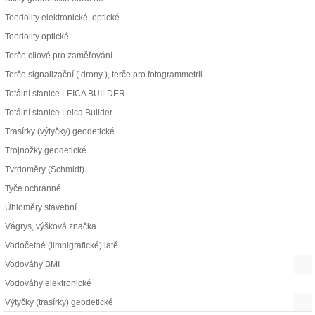
Teodolity elektronické, optické
Teodolity optické.
Terče cílové pro zaměřování
Terče signalizační ( drony ), terče pro fotogrammetrii
Totální stanice LEICA BUILDER
Totální stanice Leica Builder.
Trasírky (výtyčky) geodetické
Trojnožky geodetické
Tvrdoměry (Schmidt).
Tyče ochranné
Úhloměry stavební
Vágrys, výšková značka.
Vodočetné (limnigrafické) latě
Vodováhy BMI
Vodováhy elektronické
Výtyčky (trasírky) geodetické