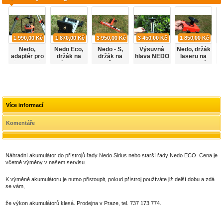
1 990,00 Kč
1 870,00 Kč
3 950,00 Kč
3 450,00 Kč
1 850,00 Kč
Nedo,
Nedo Eco,
Nedo - S,
Výsuvná
Nedo, držák
R
adaptér pro
držák na
držák na
hlava NEDO
laseru na
z
laser pod
stěnu pro
stěnu
pro stativ
stavební
n
stativ
laser
N570111
lavičky
Více informací
Komentáře
Náhradní akumulátor do přístrojů řady Nedo Sirius nebo starší řady Nedo ECO. Cena je
včetně výměny v našem servisu.
K výměně akumulátoru je nutno přistoupit, pokud přístroj používáte již delší dobu a zdá
se vám,
že výkon akumulátorů klesá. Prodejna v Praze, tel. 737 173 774.