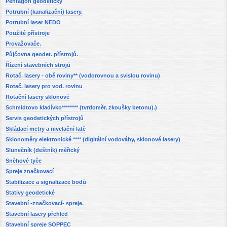
Pentagon geodetický
Potrubní (kanalizační) lasery.
Potrubní laser NEDO
Použité přístroje
Provažovače.
Půjčovna geodet. přístrojů.
Řízení stavebních strojů
Rotač. lasery - obě roviny** (vodorovnou a svislou rovinu)
Rotač. lasery pro vod. rovinu
Rotační lasery sklonové
Schmidtovo kladívko******** (tvrdoměr, zkoušky betonu).)
Servis geodetických přístrojů
Skládací metry a nivelační latě
Sklonoměry elektronické **** (digitální vodováhy, sklonové lasery)
Slunečník (deštník) měřický
Sněhové tyče
Spreje značkovací
Stabilizace a signalizace bodů
Stativy geodetické
Stavební -značkovací- spreje.
Stavební lasery přehled
Stavební spreje SOPPEC