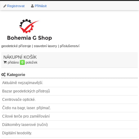
Registrovat
Přihlásit
geodetické přístroje | stavební lasery | příslušenství
NÁKUPNÍ KOŠÍK
přidáno
0
položek
Kategorie
Aktuálně nejzajímavější.
Bazar geodetických přístrojů
Centrovače optické.
Čidlo na bagr, laser. přijímač.
Cílové terče pro zaměřování
Dálkoměry laserové (ruční)
Digitální teodolity.