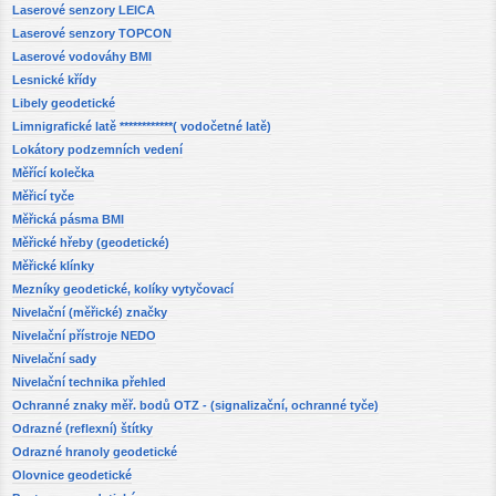
Laserové senzory LEICA
Laserové senzory TOPCON
Laserové vodováhy BMI
Lesnické křídy
Libely geodetické
Limnigrafické latě ************( vodočetné latě)
Lokátory podzemních vedení
Měřící kolečka
Měřicí tyče
Měřická pásma BMI
Měřické hřeby (geodetické)
Měřické klínky
Mezníky geodetické, kolíky vytyčovací
Nivelační (měřické) značky
Nivelační přístroje NEDO
Nivelační sady
Nivelační technika přehled
Ochranné znaky měř. bodů OTZ - (signalizační, ochranné tyče)
Odrazné (reflexní) štítky
Odrazné hranoly geodetické
Olovnice geodetické