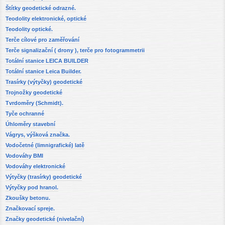
Štítky geodetické odrazné.
Teodolity elektronické, optické
Teodolity optické.
Terče cílové pro zaměřování
Terče signalizační ( drony ), terče pro fotogrammetrii
Totální stanice LEICA BUILDER
Totální stanice Leica Builder.
Trasírky (výtyčky) geodetické
Trojnožky geodetické
Tvrdoměry (Schmidt).
Tyče ochranné
Úhloměry stavební
Vágrys, výšková značka.
Vodočetné (limnigrafické) latě
Vodováhy BMI
Vodováhy elektronické
Výtyčky (trasírky) geodetické
Výtyčky pod hranol.
Zkoušky betonu.
Značkovací spreje.
Značky geodetické (nivelační)