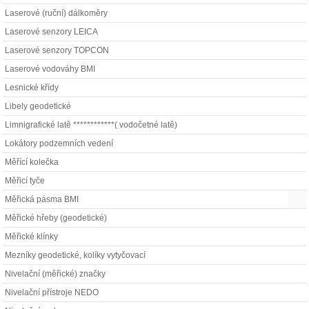
Laserové (ruční) dálkoměry
Laserové senzory LEICA
Laserové senzory TOPCON
Laserové vodováhy BMI
Lesnické křídy
Libely geodetické
Limnigrafické latě ************( vodočetné latě)
Lokátory podzemních vedení
Měřící kolečka
Měřicí tyče
Měřická pásma BMI
Měřické hřeby (geodetické)
Měřické klínky
Mezníky geodetické, kolíky vytyčovací
Nivelační (měřické) značky
Nivelační přístroje NEDO