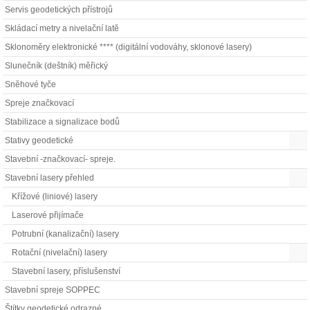
Servis geodetických přístrojů
Skládací metry a nivelační latě
Sklonoměry elektronické **** (digitální vodováhy, sklonové lasery)
Slunečník (deštník) měřický
Sněhové tyče
Spreje značkovací
Stabilizace a signalizace bodů
Stativy geodetické
Stavební -značkovací- spreje.
Stavební lasery přehled
Křížové (liniové) lasery
Laserové přijímače
Potrubní (kanalizační) lasery
Rotační (nivelační) lasery
Stavební lasery, příslušenství
Stavební spreje SOPPEC
Štítky geodetické odrazné.