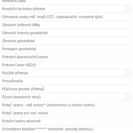
Nivelační sady
Nivelační technika přehled
Ochranné znaky měř. bodů OTZ - (signalizační, ochranné tyče)
Odrazné (reflexní) štítky
Odrazné hranoly geodetické
Olovnice geodetické
Pentagon geodetický
Potrubní (kanalizační) lasery.
Potrubní laser NEDO
Použité přístroje
Provažovače.
Půjčovna geodet. přístrojů.
Řízení stavebních strojů
Rotač. lasery - obě roviny** (vodorovnou a svislou rovinu)
Rotač. lasery pro vod. rovinu
Rotační lasery sklonové
Schmidtovo kladívko******** (tvrdoměr, zkoušky betonu).)