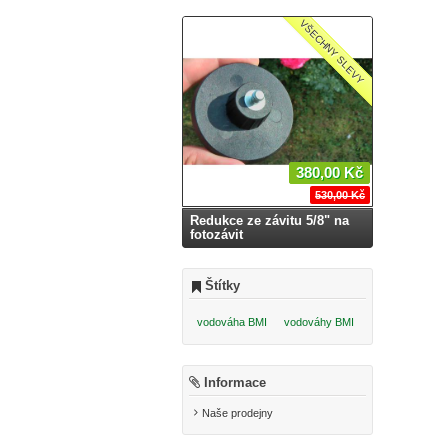
VŠECHNY SLEVY
380,00 Kč
530,00 Kč
Redukce ze závitu 5/8" na
fotozávit
Štítky
vodováha BMI
vodováhy BMI
Informace
Naše prodejny