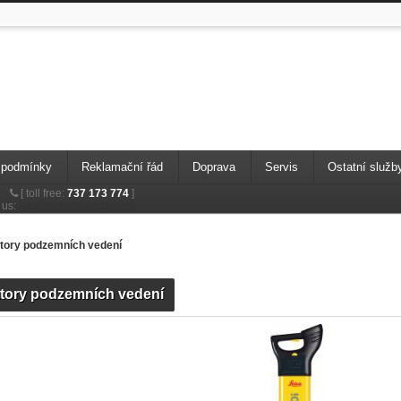
 podmínky
Reklamační řád
Doprava
Servis
Ostatní služb
[
toll free:
737 173 774
]
 us:
info@bohemiagshop.cz
tory podzemních vedení
tory podzemních vedení