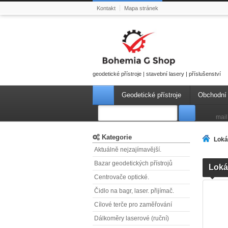
Kontakt
Mapa stránek
geodetické přístroje | stavební lasery | příslušenství
Geodetické přístroje
Obchodní
mail
Kategorie
Loká
Aktuálně nejzajímavější.
Bazar geodetických přístrojů
Loká
Centrovače optické.
Čidlo na bagr, laser. přijímač.
Cílové terče pro zaměřování
Dálkoměry laserové (ruční)