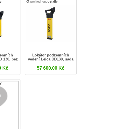
ly
prohlédnout
detaily
zemních
Lokátor podzemních
D 130, bez
vedení Leica DD130, sada
tví.
0 Kč
57 600,00 Kč
ly