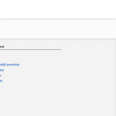
ace
nější produkty
jny
m
ek