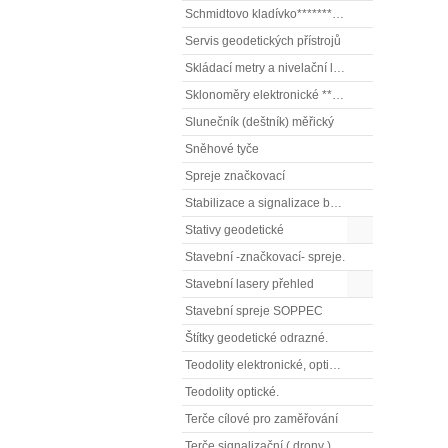
Schmidtovo kladívko******** (tvrdoměr, zkoušky betonu).)
Servis geodetických přístrojů
Skládací metry a nivelační latě
Sklonoměry elektronické **** (digitální vodováhy, sklonové lasery)
Slunečník (deštník) měřický
Sněhové tyče
Spreje značkovací
Stabilizace a signalizace bodů
Stativy geodetické
Stavební -značkovací- spreje.
Stavební lasery přehled
Stavební spreje SOPPEC
Štítky geodetické odrazné.
Teodolity elektronické, optické
Teodolity optické.
Terče cílové pro zaměřování
Terče signalizační ( drony ), terče pro fotogrammetrii