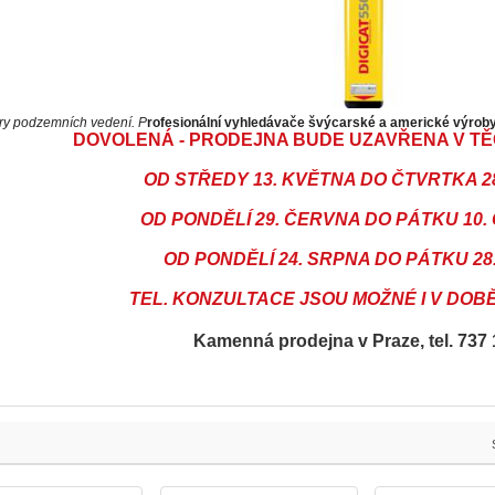
ry podzemních vedení. P
rofesionální vyhledávače švýcarské a americké výrob
DOVOLENÁ - PRODEJNA BUDE UZAVŘENA V TĚ
OD STŘEDY 13. KVĚTNA DO ČTVRTKA 2
OD PONDĚLÍ 29. ČERVNA DO PÁTKU 10
OD PONDĚLÍ 24. SRPNA DO PÁTKU 28
TEL. KONZULTACE JSOU MOŽNÉ I V DO
Kamenná prodejna v Praze, tel. 737 1