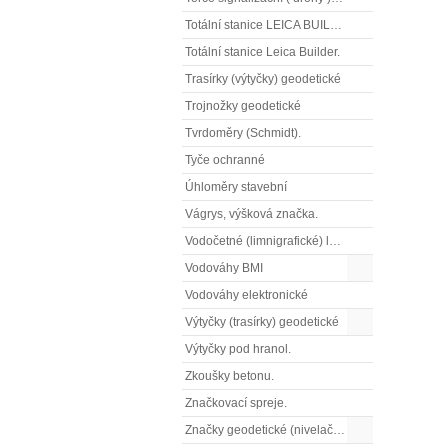
Totální stanice LEICA BUILDER
Totální stanice Leica Builder.
Trasírky (výtyčky) geodetické
Trojnožky geodetické
Tvrdoměry (Schmidt).
Tyče ochranné
Úhloměry stavební
Vágrys, výšková značka.
Vodočetné (limnigrafické) latě
Vodováhy BMI
Vodováhy elektronické
Výtyčky (trasírky) geodetické
Výtyčky pod hranol.
Zkoušky betonu.
Značkovací spreje.
Značky geodetické (nivelační)