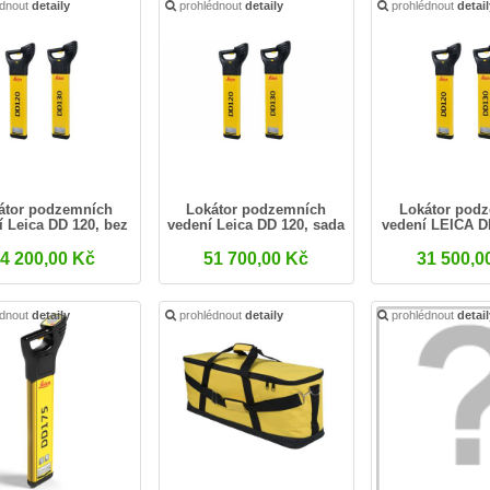
édnout
detaily
prohlédnout
detaily
prohlédnout
detai
átor podzemních
Lokátor podzemních
Lokátor pod
í Leica DD 120, bez
vedení Leica DD 120, sada
vedení LEICA D
příslušenství.
příslušens
4 200,00 Kč
51 700,00 Kč
31 500,0
édnout
detaily
prohlédnout
detaily
prohlédnout
detai