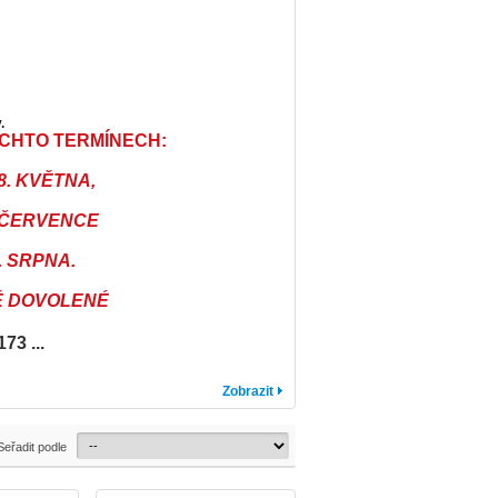
y.
CHTO TERMÍNECH:
8. KVĚTNA,
. ČERVENCE
. SRPNA.
BĚ DOVOLENÉ
73 ...
Zobrazit
Seřadit podle