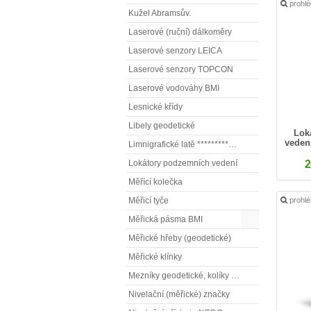
prohl
Kužel Abramsův.
Laserové (ruční) dálkoměry
Laserové senzory LEICA
Laserové senzory TOPCON
Laserové vodováhy BMI
Lesnické křídy
Libely geodetické
Lok
veden
Limnigrafické latě ************( vodočetné latě)
2
Lokátory podzemních vedení
Měřící kolečka
prohl
Měřicí tyče
Měřická pásma BMI
Měřické hřeby (geodetické)
Měřické klínky
Mezníky geodetické, kolíky vytyčovací
Nivelační (měřické) značky