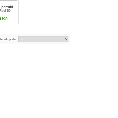
 potrubí
 Rod 50
0 Kč
Seřadit podle