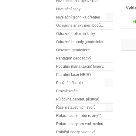
Nivelační přístroje NEDO
Vyhle
Nivelační sady
Nivelační technika přehled
6
Ochranné znaky měř. bodů OTZ - (signalizační, ochranné tyče)
Odrazné (reflexní) štítky
Odrazné hranoly geodetické
Olovnice geodetické
Pentagon geodetický
Potrubní (kanalizační) lasery.
Potrubní laser NEDO
Použité přístroje
Provažovače.
Půjčovna geodet. přístrojů.
Řízení stavebních strojů
Rotač. lasery - obě roviny** (vodorovnou a svislou rovinu)
Rotač. lasery pro vod. rovinu
Rotační lasery sklonové