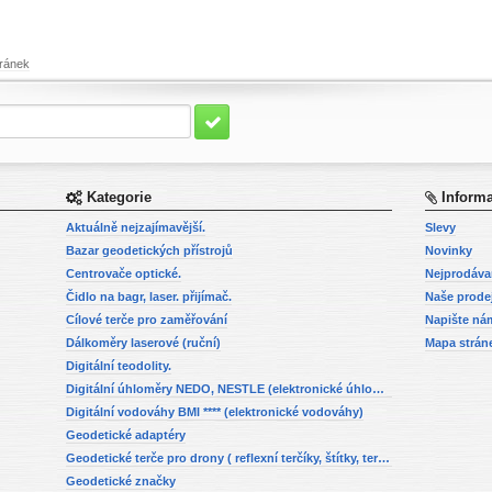
ránek
Kategorie
Inform
Aktuálně nejzajímavější.
Slevy
Bazar geodetických přístrojů
Novinky
Centrovače optické.
Nejprodáva
Čidlo na bagr, laser. přijímač.
Naše prode
Cílové terče pro zaměřování
Napište ná
Dálkoměry laserové (ruční)
Mapa strán
Digitální teodolity.
Digitální úhloměry NEDO, NESTLE (elektronické úhloměry)
Digitální vodováhy BMI **** (elektronické vodováhy)
Geodetické adaptéry
Geodetické terče pro drony ( reflexní terčíky, štítky, terče pro fotogrammetrii)
Geodetické značky