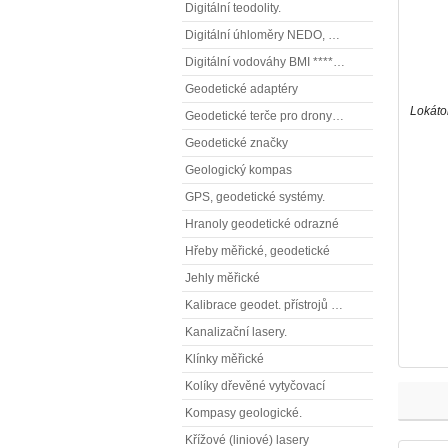
Digitální teodolity.
Digitální úhloměry NEDO, NESTLE (elektronické úhloměry)
Digitální vodováhy BMI **** (elektronické vodováhy)
Geodetické adaptéry
Lokáto
Geodetické terče pro drony ( reflexní terčíky, štítky, terče pro fotogrammetrii)
Geodetické značky
Geologický kompas
GPS, geodetické systémy.
Hranoly geodetické odrazné
Hřeby měřické, geodetické
Jehly měřické
Kalibrace geodet. přístrojů a příslušenství.
Kanalizační lasery.
Klínky měřické
Kolíky dřevěné vytyčovací
Kompasy geologické.
Křížové (liniové) lasery