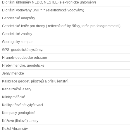
Digitální úhloměry NEDO, NESTLE (elektronické úhloměry)
Digitální vodováhy BMI **** (elektronické vodováhy)
Geodetické adaptéry
Geodetické terče pro drony ( reflexní terčíky, štítky, terče pro fotogrammetrii)
Geodetické značky
Geologický kompas
GPS, geodetické systémy.
Hranoly geodetické odrazné
Hřeby měřické, geodetické
Jehly měřické
Kalibrace geodet. přístrojů a příslušenství.
Kanalizační lasery.
Klínky měřické
Kolíky dřevěné vytyčovací
Kompasy geologické.
Křížové (liniové) lasery
Kužel Abramsův.