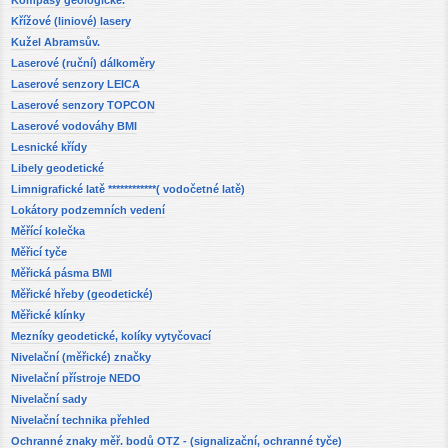
Křížové (liniové) lasery
Kužel Abramsův.
Laserové (ruční) dálkoměry
Laserové senzory LEICA
Laserové senzory TOPCON
Laserové vodováhy BMI
Lesnické křídy
Libely geodetické
Limnigrafické latě ************( vodočetné latě)
Lokátory podzemních vedení
Měřící kolečka
Měřicí tyče
Měřická pásma BMI
Měřické hřeby (geodetické)
Měřické klínky
Mezníky geodetické, kolíky vytyčovací
Nivelační (měřické) značky
Nivelační přístroje NEDO
Nivelační sady
Nivelační technika přehled
Ochranné znaky měř. bodů OTZ - (signalizační, ochranné tyče)