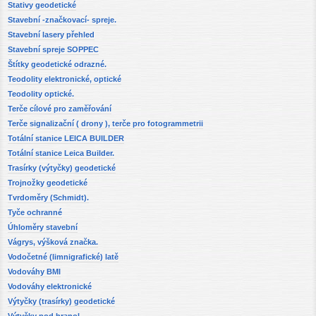
Stativy geodetické
Stavební -značkovací- spreje.
Stavební lasery přehled
Stavební spreje SOPPEC
Štítky geodetické odrazné.
Teodolity elektronické, optické
Teodolity optické.
Terče cílové pro zaměřování
Terče signalizační ( drony ), terče pro fotogrammetrii
Totální stanice LEICA BUILDER
Totální stanice Leica Builder.
Trasírky (výtyčky) geodetické
Trojnožky geodetické
Tvrdoměry (Schmidt).
Tyče ochranné
Úhloměry stavební
Vágrys, výšková značka.
Vodočetné (limnigrafické) latě
Vodováhy BMI
Vodováhy elektronické
Výtyčky (trasírky) geodetické
Výtyčky pod hranol.