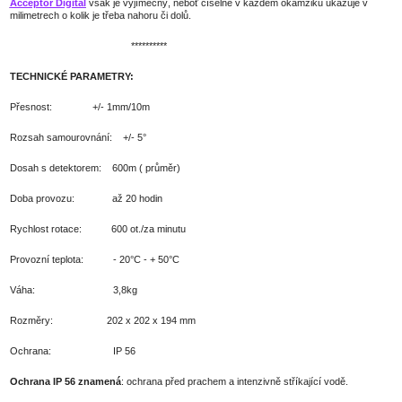
Acceptor Digital
však je vyjímečný, neboť číselně v každém okamžiku ukazuje v
milimetrech o kolik je třeba nahoru či dolů.
**********
TECHNICKÉ PARAMETRY:
Přesnost: +/- 1mm/10m
Rozsah samourovnání: +/- 5°
Dosah s detektorem: 600m ( průměr)
Doba provozu: až 20 hodin
Rychlost rotace: 600 ot./za minutu
Provozní teplota: - 20°C - + 50°C
Váha: 3,8kg
Rozměry: 202 x 202 x 194 mm
Ochrana: IP 56
Ochrana IP 56 znamená
: ochrana před prachem a intenzivně stříkající vodě.