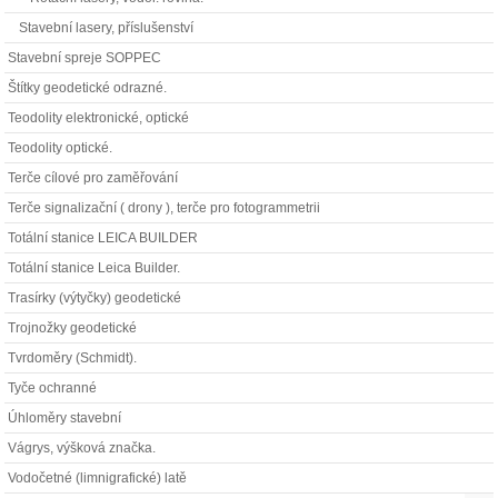
Stavební lasery, příslušenství
Stavební spreje SOPPEC
Štítky geodetické odrazné.
Teodolity elektronické, optické
Teodolity optické.
Terče cílové pro zaměřování
Terče signalizační ( drony ), terče pro fotogrammetrii
Totální stanice LEICA BUILDER
Totální stanice Leica Builder.
Trasírky (výtyčky) geodetické
Trojnožky geodetické
Tvrdoměry (Schmidt).
Tyče ochranné
Úhloměry stavební
Vágrys, výšková značka.
Vodočetné (limnigrafické) latě