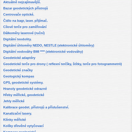
Aktuálně nejzajímavější.
Bazar geodetických přístrojů
Centrovače optické.
Čidlo na bagr, laser. přijímač.
Cílové terče pro zaměřování
Dálkoměry laserové (ruční)
Digitální teodolity.
Digitální úhloměry NEDO, NESTLE (elektronické úhloměry)
Digitální vodováhy BMI **** (elektronické vodováhy)
Geodetické adaptéry
Geodetické terče pro drony ( reflexní terčíky, štítky, terče pro fotogrammetrii)
Geodetické značky
Geologický kompas
GPS, geodetické systémy.
Hranoly geodetické odrazné
Hřeby měřické, geodetické
Jehly měřické
Kalibrace geodet. přístrojů a příslušenství.
Kanalizační lasery.
Klínky měřické
Kolíky dřevěné vytyčovací
Kompasy geologické.