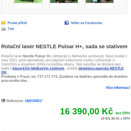
Poslat příteli
Sdílet na Facebooku
Tisk
Rotační laser NESTLE Pulsar H+, sada se stativem
Rotační laser
Nestle Pulsar H+,
německý (v Německu vyrobený). Nový model z
roku 2021, plně atomatický, pro vytyčení vodorovné roviny s přesností +/-
1mm/10m a dosahem 300m na každou stranu.
Tato položka se dodává jako
sada s
klasickým hliníkovým stativem
,
včetně
detektoru paprsku NESTLE
DR
.
Prodejna v Praze, tel. 737 173 774.
Zasláme na dobírku zpravidla do druhého
pracovního dne.
Více informací
Reference:
16015001*
16 390,00 Kč
bez DPH
19 831,90 Kč
s DPH