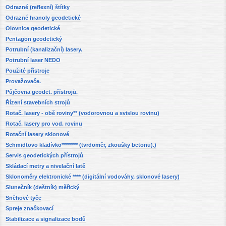
Odrazné (reflexní) štítky
Odrazné hranoly geodetické
Olovnice geodetické
Pentagon geodetický
Potrubní (kanalizační) lasery.
Potrubní laser NEDO
Použité přístroje
Provažovače.
Půjčovna geodet. přístrojů.
Řízení stavebních strojů
Rotač. lasery - obě roviny** (vodorovnou a svislou rovinu)
Rotač. lasery pro vod. rovinu
Rotační lasery sklonové
Schmidtovo kladívko******** (tvrdoměr, zkoušky betonu).)
Servis geodetických přístrojů
Skládací metry a nivelační latě
Sklonoměry elektronické **** (digitální vodováhy, sklonové lasery)
Slunečník (deštník) měřický
Sněhové tyče
Spreje značkovací
Stabilizace a signalizace bodů