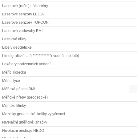
Laserové (ruční) dálkoměry
Laserové senzory LEICA
Laserové senzory TOPCON
Laserové vodováhy BMI
Lesnické křídy
Libely geodetické
Limnigrafické latě ************( vodočetné latě)
Lokátory podzemních vedení
Měřící kolečka
Měřicí tyče
Měřická pásma BMI
Měřické hřeby (geodetické)
Měřické klínky
Mezníky geodetické, kolíky vytyčovací
Nivelační (měřické) značky
Nivelační přístroje NEDO