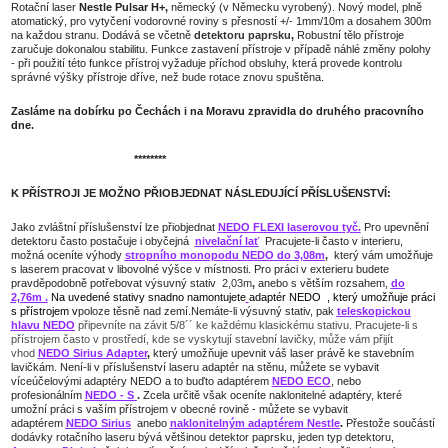
Rotační laser
Nestle Pulsar H+,
německý (v Německu vyrobený). Nový model, plně
atomatický, pro vytyčení vodorovné roviny s přesností +/- 1mm/10m a dosahem 300m
na každou stranu.
Dodává se v
četně
detektoru paprsku
,
Robustní tělo přístroje
zaručuje dokonalou stabilitu. Funkce zastavení přístroje v případě náhlé změny polohy
- při použití této funkce přístroj vyžaduje příchod obsluhy, která provede kontrolu
správné výšky přístroje dříve, než bude rotace znovu spuštěna.
Zasláme na dobírku po Čechách i na Moravu zpravidla do druhého pracovního
dne.
********
K PŘÍSTROJI JE
MOŽNO PŘIOBJEDNAT NÁSLEDUJÍCÍ PŘÍSLUŠENSTVÍ:
Jako zvláštní příslušenství lze přiobjednat
NEDO FLEXI laserovou tyč
.
Pro upevnění
detektoru často postačuje i obyčejná
nivelační lať
Pracujete-li často v interieru,
možná oceníte výhody
stropního monopodu NEDO do 3,08m
,
který vám umožňuje
s laserem pracovat v libovolné výšce v místnosti. Pro práci v exterieru budete
pravděpodobně potřebovat výsuvný stativ
2,03m
,
anebo s větším rozsahem,
do
2,76m
.
Na uvedené stativy snadno namontujete
adaptér NEDO
, který umožňuje práci
s přístrojem v
poloze těsně nad zemí.Nemáte-li výsuvný stativ, pak
teleskopickou
hlavu NEDO
připevníte na závit 5/8´´ ke každému klasickému stativu. Pracujete-li s
přístrojem často v prostředí, kde se vyskytují stavební lavičky, může vám přijít
vhod
NEDO Sirius Adapter
,
který umožňuje upevnit váš laser právě ke stavebním
lavičkám. Není-li v příslušenství laseru adaptér na stěnu, můžete se vybavit
víceúčelovými adaptéry NEDO a to buďto adaptérem
NEDO ECO
, nebo
profesionálním
NEDO - S
.
Zcela určitě však oceníte naklonitelné adaptéry, které
umožní práci s vaším přístrojem v obecné rovině - můžete se vybavit
adaptérem
NEDO Sirius
anebo
naklonitelným adaptérem Nestle
.
Přestože součástí
dodávky rotačního laseru bývá většinou detektor paprsku, jeden typ detektoru,