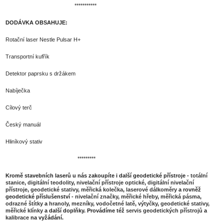
***********
DODÁVKA OBSAHUJE:
Rotační laser Nestle Pulsar H+
Transportní kufřík
Detektor paprsku s držákem
Nabíječka
Cílový terč
Český manuál
Hliníkový stativ
*********
Kromě stavebních laserů u nás zakoupíte i další geodetické přístroje -
totální
stanice
,
digitální teodolity
,
nivelační přístroje optické
,
digitální nivelační
přístroje
,
geodetické stativy
,
měřická kolečka
,
laserové dálkoměry
a rovněž
geodetické příslušenství -
nivelační značky
,
měřické hřeby
,
měřická pásma
,
odrazné štítky
a
hranoly
,
mezníky
,
vodočetné latě
,
výtyčky
,
geodetické stativy
,
měřické klínky
a další doplňky. Provádíme též
servis geodetických přístrojů
a
kalibrace
na vyžádání.