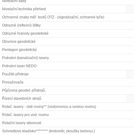
Nivelační sady
Nivelační technika přehled
Ochranné znaky měř. bodů OTZ - (signalizační, ochranné tyče)
Odrazné (reflexní) štítky
Odrazné hranoly geodetické
Olovnice geodetické
Pentagon geodetický
Potrubní (kanalizační) lasery.
Potrubní laser NEDO
Použité přístroje
Provažovače.
Půjčovna geodet. přístrojů.
Řízení stavebních strojů
Rotač. lasery - obě roviny** (vodorovnou a svislou rovinu)
Rotač. lasery pro vod. rovinu
Rotační lasery sklonové
Schmidtovo kladívko******** (tvrdoměr, zkoušky betonu).)