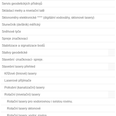
Servis geodetických přístrojů
Skládací metry a nivelační latě
Sklonoměry elektronické **** (digitální vodováhy, sklonové lasery)
Slunečník (deštník) měřický
Sněhové tyče
Spreje značkovací
Stabilizace a signalizace bodů
Stativy geodetické
Stavební -značkovací- spreje.
Stavební lasery přehled
Křížové (liniové) lasery
Laserové přijímače
Potrubní (kanalizační) lasery
Rotační (nivelační) lasery
Rotační lasery pro vodorovnou i svislou rovinu.
Rotační lasery sklonové
Rotační lasery, vodor. rovina.