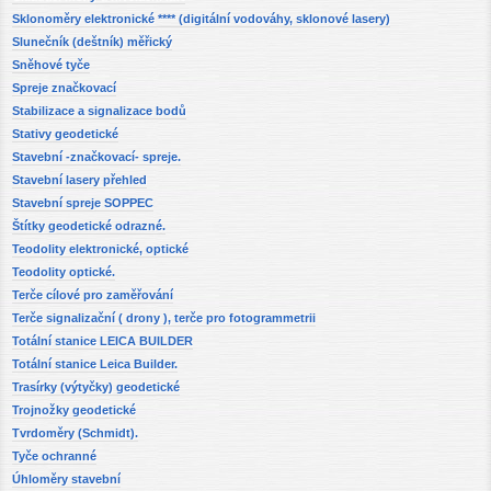
Sklonoměry elektronické **** (digitální vodováhy, sklonové lasery)
Slunečník (deštník) měřický
Sněhové tyče
Spreje značkovací
Stabilizace a signalizace bodů
Stativy geodetické
Stavební -značkovací- spreje.
Stavební lasery přehled
Stavební spreje SOPPEC
Štítky geodetické odrazné.
Teodolity elektronické, optické
Teodolity optické.
Terče cílové pro zaměřování
Terče signalizační ( drony ), terče pro fotogrammetrii
Totální stanice LEICA BUILDER
Totální stanice Leica Builder.
Trasírky (výtyčky) geodetické
Trojnožky geodetické
Tvrdoměry (Schmidt).
Tyče ochranné
Úhloměry stavební