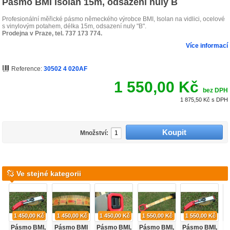
Pásmo BMI Isolan 15m, odsazení nuly B
Profesionální měřické pásmo německého výrobce BMI, Isolan na vidlici, ocelové
s vinylovým potahem, délka 15m, odsazení nuly "B".
Prodejna v Praze, tel. 737 173 774.
Více informací
Reference:
30502 4 020AF
1 550,00 Kč
bez DPH
1 875,50 Kč
s DPH
Množství:
Ve stejné kategorii
1 450,00 Kč
1 450,00 Kč
1 450,00 Kč
1 550,00 Kč
1 550,00 Kč
Pásmo BMI,
Pásmo BMI
Pásmo BMI,
Pásmo BMI,
Pásmo BMI,
P