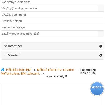
Vodováhy elektronické
Výtyčky (trasírky) geodetické
Výtyčky pod hranol.
Zkoušky betonu.
Značkovací spreje.
Značky geodetické (nivelační)
Informace
Výrobci
Měřická pásma BMI
>
Měřická pásma BMI na vidlici
>
Pásmo BMI
Isolan 15m,
Měřická pásma BMI izolovaná.
>
odsazení nuly B
Skladem