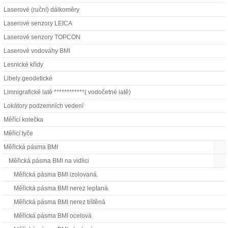
Laserové (ruční) dálkoměry
Laserové senzory LEICA
Laserové senzory TOPCON
Laserové vodováhy BMI
Lesnické křídy
Libely geodetické
Limnigrafické latě ************( vodočetné latě)
Lokátory podzemních vedení
Měřící kolečka
Měřicí tyče
Měřická pásma BMI
Měřická pásma BMI na vidlici
Měřická pásma BMI izolovaná.
Měřická pásma BMI nerez leptaná.
Měřická pásma BMI nerez tištěná
Měřická pásma BMI ocelová