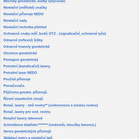
Mezníky geodetické, kolíky vytyčovací
Nivelační (měřické) značky
Nivelační přístroje NEDO
Nivelační sady
Nivelační technika přehled
Ochranné znaky měř. bodů OTZ - (signalizační, ochranné tyče)
Odrazné (reflexní) štítky
Odrazné hranoly geodetické
Olovnice geodetické
Pentagon geodetický
Potrubní (kanalizační) lasery.
Potrubní laser NEDO
Použité přístroje
Provažovače.
Půjčovna geodet. přístrojů.
Řízení stavebních strojů
Rotač. lasery - obě roviny** (vodorovnou a svislou rovinu)
Rotač. lasery pro vod. rovinu
Rotační lasery sklonové
Schmidtovo kladívko******** (tvrdoměr, zkoušky betonu).)
Servis geodetických přístrojů
Skládací metry a nivelační latě