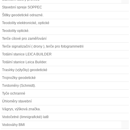
Stavební spreje SOPPEC
Štítky geodetické odrazné.
Teodolity elektronické, optické
Teodolity optické.
Terče cílové pro zaměřování
Terče signalizační ( drony ), terče pro fotogrammetrii
Totální stanice LEICA BUILDER
Totální stanice Leica Builder.
Trasírky (výtyčky) geodetické
Trojnožky geodetické
Tvrdoměry (Schmidt).
Tyče ochranné
Úhloměry stavební
Vágrys, výšková značka.
Vodočetné (limnigrafické) latě
Vodováhy BMI