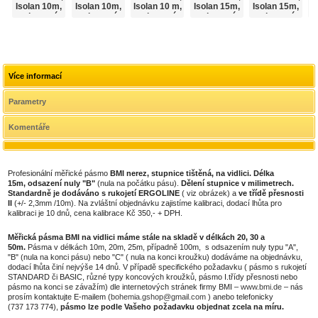
Isolan 10m,
Isolan 10m,
Isolan 10 m,
Isolan 15m,
Isolan 15m,
I
odsazení
odsazení
odsazení
odsazení
odsazení
nuly "A"
nuly "B"
nuly "C"
nuly "A"
nuly "C"
Více informací
Parametry
Komentáře
Profesionální měřické pásmo
BMI nerez, stupnice tištěná, na vidlici. Délka
15m, odsazení nuly "B"
(nula na počátku pásu).
Dělení stupnice v milimetrech.
Standardně je dodáváno s rukojetí ERGOLINE
( viz obrázek) a
ve třídě přesnosti
II
(+/- 2,3mm /10m). Na zvláštní objednávku zajistíme kalibraci, dodací lhůta pro
kalibraci je 10 dnů, cena kalibrace Kč 350,- + DPH.
Měřická pásma BMI na vidlici máme stále na skladě v délkách 20, 30 a
50m.
Pásma v délkách 10m, 20m, 25m, případně 100m, s odsazením nuly typu "A",
"B" (nula na konci pásu) nebo "C" ( nula na konci kroužku) dodáváme na objednávku,
dodací lhůta činí nejvýše 14 dnů. V případě specifického požadavku ( pásmo s rukojetí
STANDARD či BASIC, různé typy koncových kroužků, pásmo I.třídy přesnosti nebo
pásmo na konci se závažím) dle internetových stránek firmy BMI –
www.bmi.de
– nás
prosím kontaktujte E-mailem (
bohemia.gshop@gmail.com
) anebo telefonicky
(737 173 774),
pásmo lze podle Vašeho požadavku objednat zcela na míru.