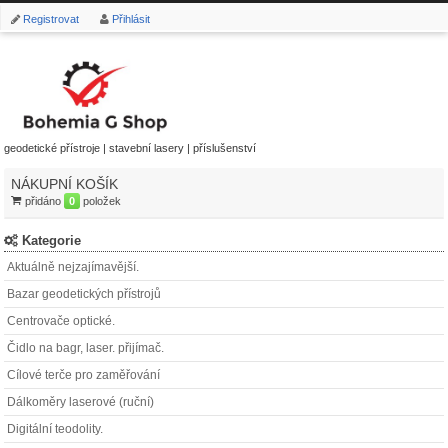
Registrovat
Přihlásit
geodetické přístroje | stavební lasery | příslušenství
NÁKUPNÍ KOŠÍK
přidáno
0
položek
Kategorie
Aktuálně nejzajímavější.
Bazar geodetických přístrojů
Centrovače optické.
Čidlo na bagr, laser. přijímač.
Cílové terče pro zaměřování
Dálkoměry laserové (ruční)
Digitální teodolity.