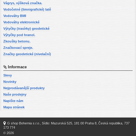
Vágrys, výšková značka.
Vodočetné (limnigrafické) latě
Vodováhy BMI
Vodováhy elektronické
Výtyčky (trasírky) geodetické
Výtyčky pod hranol.
Zkoušky betonu.
Značkovací spreje.
Značky geodetické (nivelační)
Informace
Slevy
Novinky
Nejprodávanější produkty
Naše prodejny
Napište nám
Mapa stránek
G shop Bohemia s.r.o., Sídlo: Mazurská 525, 181 00 Praha 8, Česká republika, 737
173 774
© 2026