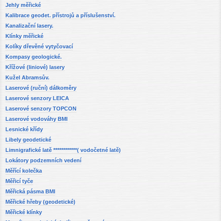
Jehly měřické
Kalibrace geodet. přístrojů a příslušenství.
Kanalizační lasery.
Klínky měřické
Kolíky dřevěné vytyčovací
Kompasy geologické.
Křížové (liniové) lasery
Kužel Abramsův.
Laserové (ruční) dálkoměry
Laserové senzory LEICA
Laserové senzory TOPCON
Laserové vodováhy BMI
Lesnické křídy
Libely geodetické
Limnigrafické latě ************( vodočetné latě)
Lokátory podzemních vedení
Měřící kolečka
Měřicí tyče
Měřická pásma BMI
Měřické hřeby (geodetické)
Měřické klínky