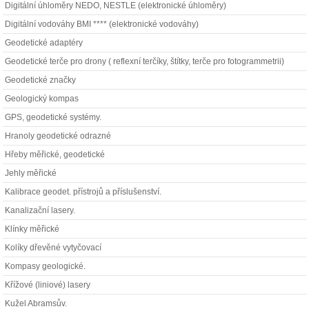
Digitální úhloměry NEDO, NESTLE (elektronické úhloměry)
Digitální vodováhy BMI **** (elektronické vodováhy)
Geodetické adaptéry
Geodetické terče pro drony ( reflexní terčíky, štítky, terče pro fotogrammetrii)
Geodetické značky
Geologický kompas
GPS, geodetické systémy.
Hranoly geodetické odrazné
Hřeby měřické, geodetické
Jehly měřické
Kalibrace geodet. přístrojů a příslušenství.
Kanalizační lasery.
Klínky měřické
Kolíky dřevěné vytyčovací
Kompasy geologické.
Křížové (liniové) lasery
Kužel Abramsův.