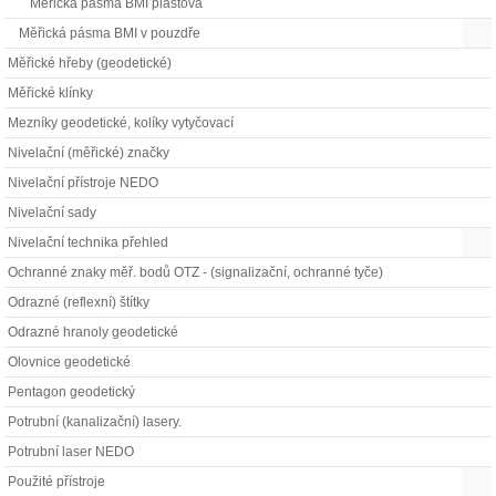
Měřická pásma BMI plastová
Měřická pásma BMI v pouzdře
Měřické hřeby (geodetické)
Měřické klínky
Mezníky geodetické, kolíky vytyčovací
Nivelační (měřické) značky
Nivelační přístroje NEDO
Nivelační sady
Nivelační technika přehled
Ochranné znaky měř. bodů OTZ - (signalizační, ochranné tyče)
Odrazné (reflexní) štítky
Odrazné hranoly geodetické
Olovnice geodetické
Pentagon geodetický
Potrubní (kanalizační) lasery.
Potrubní laser NEDO
Použité přístroje