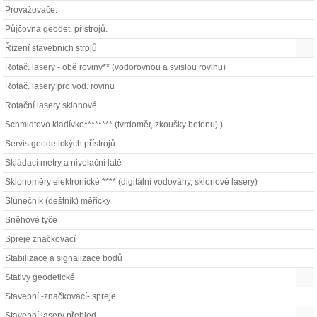
Provažovače.
Půjčovna geodet. přístrojů.
Řízení stavebních strojů
Rotač. lasery - obě roviny** (vodorovnou a svislou rovinu)
Rotač. lasery pro vod. rovinu
Rotační lasery sklonové
Schmidtovo kladívko******** (tvrdoměr, zkoušky betonu).)
Servis geodetických přístrojů
Skládací metry a nivelační latě
Sklonoměry elektronické **** (digitální vodováhy, sklonové lasery)
Slunečník (deštník) měřický
Sněhové tyče
Spreje značkovací
Stabilizace a signalizace bodů
Stativy geodetické
Stavební -značkovací- spreje.
Stavební lasery přehled