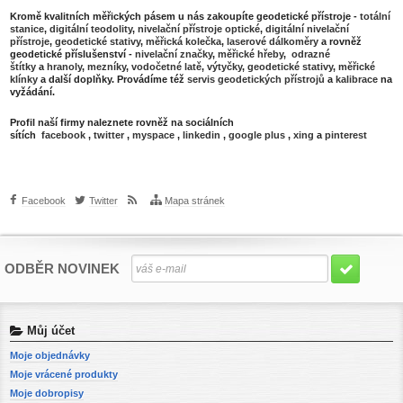
Kromě kvalitních měřických pásem u nás zakoupíte geodetické přístroje -
totální
stanice
,
digitální teodolity
,
nivelační přístroje optické
,
digitální nivelační
přístroje
,
geodetické stativy
,
měřická kolečka
,
laserové dálkoměry
a rovněž
geodetické příslušenství -
nivelační značky
,
měřické hřeby
,
odrazné
štítky
a
hranoly
,
mezníky
,
vodočetné latě
,
výtyčky
,
geodetické stativy
,
měřické
klínky
a další doplňky. Provádíme též
servis geodetických přístrojů
a
kalibrace
na
vyžádání.
Profil naší firmy naleznete rovněž na sociálních
sítích
facebook
,
twitter
,
myspace
,
linkedin
,
google plus
,
xing
a
pinterest
Facebook
Twitter
Mapa stránek
ODBĚR NOVINEK
Můj účet
Moje objednávky
Moje vrácené produkty
Moje dobropisy