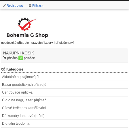
Registrovat
Přihlásit
geodetické přístroje | stavební lasery | příslušenství
NÁKUPNÍ KOŠÍK
přidáno
0
položek
Kategorie
Aktuálně nejzajímavější.
Bazar geodetických přístrojů
Centrovače optické.
Čidlo na bagr, laser. přijímač.
Cílové terče pro zaměřování
Dálkoměry laserové (ruční)
Digitální teodolity.