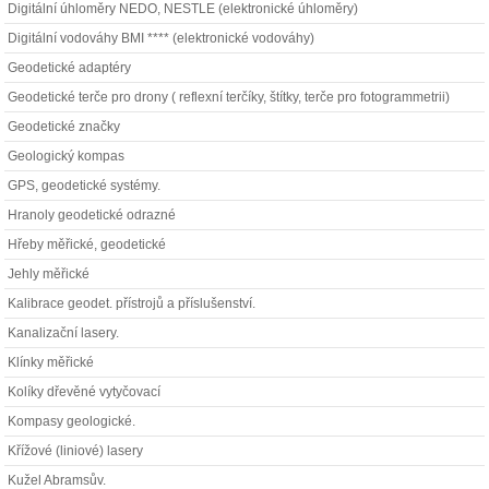
Digitální úhloměry NEDO, NESTLE (elektronické úhloměry)
Digitální vodováhy BMI **** (elektronické vodováhy)
Geodetické adaptéry
Geodetické terče pro drony ( reflexní terčíky, štítky, terče pro fotogrammetrii)
Geodetické značky
Geologický kompas
GPS, geodetické systémy.
Hranoly geodetické odrazné
Hřeby měřické, geodetické
Jehly měřické
Kalibrace geodet. přístrojů a příslušenství.
Kanalizační lasery.
Klínky měřické
Kolíky dřevěné vytyčovací
Kompasy geologické.
Křížové (liniové) lasery
Kužel Abramsův.