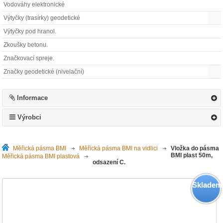
Vodováhy elektronické
Výtyčky (trasírky) geodetické
Výtyčky pod hranol.
Zkoušky betonu.
Značkovací spreje.
Značky geodetické (nivelační)
Informace
Výrobci
Měřická pásma BMI
>
Měřická pásma BMI na vidlici
>
Vložka do pásma
BMI plast 50m,
Měřická pásma BMI plastová
>
odsazení C.
Skladem