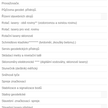
Provažovače.
Půjčovna geodet. přístrojů.
Řízení stavebních strojů
Rotač. lasery - obě roviny** (vodorovnou a svislou rovinu)
Rotač. lasery pro vod. rovinu
Rotační lasery sklonové
Schmidtovo kladívko******** (tvrdoměr, zkoušky betonu).)
Servis geodetických přístrojů
Skládací metry a nivelační latě
Sklonoměry elektronické **** (digitální vodováhy, sklonové lasery)
Slunečník (deštník) měřický
Sněhové tyče
Spreje značkovací
Stabilizace a signalizace bodů
Stativy geodetické
Stavební -značkovací- spreje.
Stavební lasery přehled