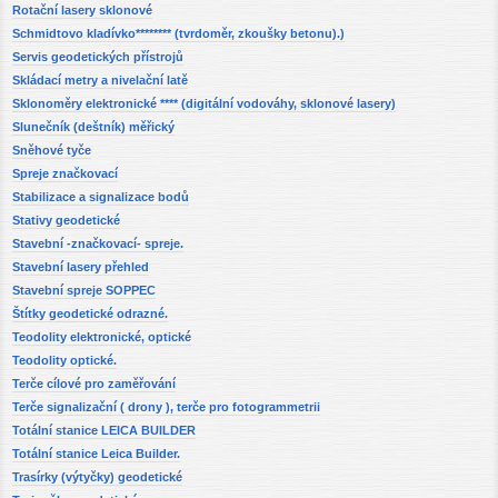
Rotační lasery sklonové
Schmidtovo kladívko******** (tvrdoměr, zkoušky betonu).)
Servis geodetických přístrojů
Skládací metry a nivelační latě
Sklonoměry elektronické **** (digitální vodováhy, sklonové lasery)
Slunečník (deštník) měřický
Sněhové tyče
Spreje značkovací
Stabilizace a signalizace bodů
Stativy geodetické
Stavební -značkovací- spreje.
Stavební lasery přehled
Stavební spreje SOPPEC
Štítky geodetické odrazné.
Teodolity elektronické, optické
Teodolity optické.
Terče cílové pro zaměřování
Terče signalizační ( drony ), terče pro fotogrammetrii
Totální stanice LEICA BUILDER
Totální stanice Leica Builder.
Trasírky (výtyčky) geodetické