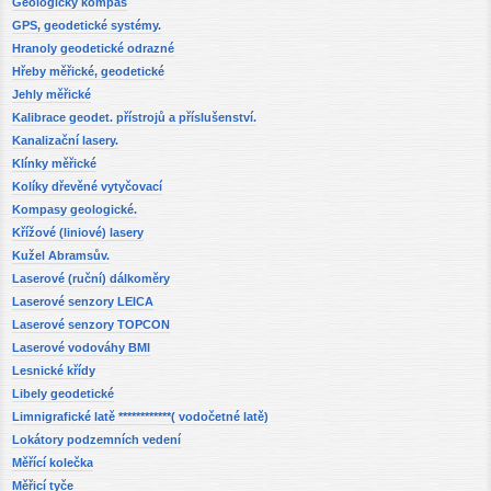
Geologický kompas
GPS, geodetické systémy.
Hranoly geodetické odrazné
Hřeby měřické, geodetické
Jehly měřické
Kalibrace geodet. přístrojů a příslušenství.
Kanalizační lasery.
Klínky měřické
Kolíky dřevěné vytyčovací
Kompasy geologické.
Křížové (liniové) lasery
Kužel Abramsův.
Laserové (ruční) dálkoměry
Laserové senzory LEICA
Laserové senzory TOPCON
Laserové vodováhy BMI
Lesnické křídy
Libely geodetické
Limnigrafické latě ************( vodočetné latě)
Lokátory podzemních vedení
Měřící kolečka
Měřicí tyče