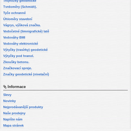
Trojnožky geodetické
Tvrdoměry (Schmidt).
Tyče ochranné
Úhloměry stavební
Vágrys, výšková značka.
Vodočetné (limnigrafické) latě
Vodováhy BMI
Vodováhy elektronické
Výtyčky (trasírky) geodetické
Výtyčky pod hranol.
Zkoušky betonu.
Značkovací spreje.
Značky geodetické (nivelační)
Informace
Slevy
Novinky
Nejprodávanější produkty
Naše prodejny
Napište nám
Mapa stránek