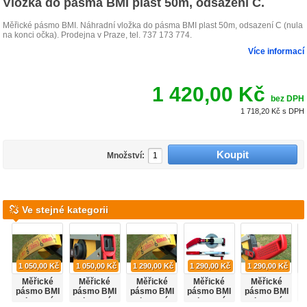
Vložka do pásma BMI plast 50m, odsazení C.
Měřické pásmo BMI. Náhradní vložka do pásma BMI plast 50m, odsazení C (nula
na konci očka). Prodejna v Praze, tel. 737 173 774.
Více informací
1 420,00 Kč
bez DPH
1 718,20 Kč
s DPH
Množství:
Ve stejné kategorii
1 050,00 Kč
1 050,00 Kč
1 290,00 Kč
1 290,00 Kč
1 290,00 Kč
Měřické
Měřické
Měřické
Měřické
Měřické
pásmo BMI
pásmo BMI
pásmo BMI
pásmo BMI
pásmo BMI
p
plastové
plastové
plastové
plastové
plastové