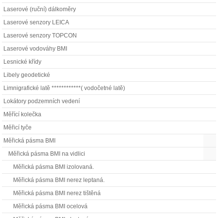
Laserové (ruční) dálkoměry
Laserové senzory LEICA
Laserové senzory TOPCON
Laserové vodováhy BMI
Lesnické křídy
Libely geodetické
Limnigrafické latě ************( vodočetné latě)
Lokátory podzemních vedení
Měřící kolečka
Měřicí tyče
Měřická pásma BMI
Měřická pásma BMI na vidlici
Měřická pásma BMI izolovaná.
Měřická pásma BMI nerez leptaná.
Měřická pásma BMI nerez tištěná
Měřická pásma BMI ocelová