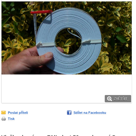
ZVĚTŠIT
Poslat příteli
Sdílet na Facebooku
Tisk