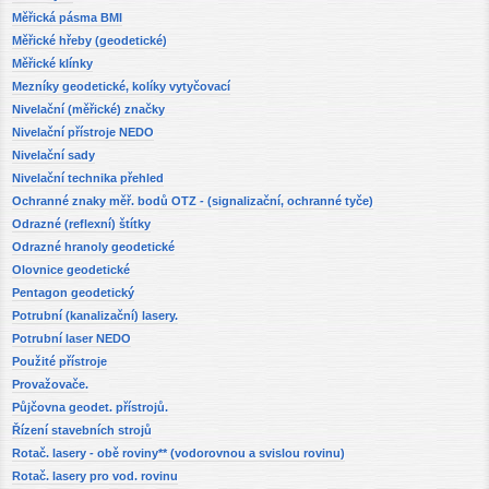
Měřická pásma BMI
Měřické hřeby (geodetické)
Měřické klínky
Mezníky geodetické, kolíky vytyčovací
Nivelační (měřické) značky
Nivelační přístroje NEDO
Nivelační sady
Nivelační technika přehled
Ochranné znaky měř. bodů OTZ - (signalizační, ochranné tyče)
Odrazné (reflexní) štítky
Odrazné hranoly geodetické
Olovnice geodetické
Pentagon geodetický
Potrubní (kanalizační) lasery.
Potrubní laser NEDO
Použité přístroje
Provažovače.
Půjčovna geodet. přístrojů.
Řízení stavebních strojů
Rotač. lasery - obě roviny** (vodorovnou a svislou rovinu)
Rotač. lasery pro vod. rovinu