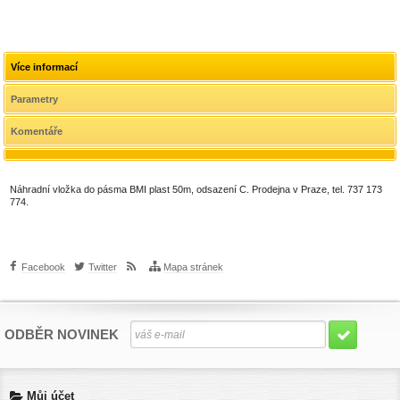
10m,
10m,
20m,
20m,
20m,
odsazení A
odsazení B
odsazení A
odsazení B
odsazení C
o
Více informací
Parametry
Komentáře
Náhradní vložka do pásma BMI plast 50m, odsazení C. Prodejna v Praze, tel. 737 173
774.
Facebook
Twitter
Mapa stránek
ODBĚR NOVINEK
Můj účet