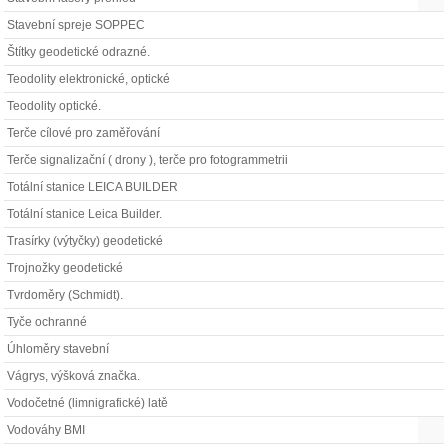
Stavební spreje SOPPEC
Štítky geodetické odrazné.
Teodolity elektronické, optické
Teodolity optické.
Terče cílové pro zaměřování
Terče signalizační ( drony ), terče pro fotogrammetrii
Totální stanice LEICA BUILDER
Totální stanice Leica Builder.
Trasírky (výtyčky) geodetické
Trojnožky geodetické
Tvrdoměry (Schmidt).
Tyče ochranné
Úhloměry stavební
Vágrys, výšková značka.
Vodočetné (limnigrafické) latě
Vodováhy BMI