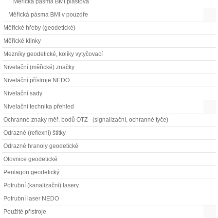
Měřická pásma BMI plastová
Měřická pásma BMI v pouzdře
Měřické hřeby (geodetické)
Měřické klínky
Mezníky geodetické, kolíky vytyčovací
Nivelační (měřické) značky
Nivelační přístroje NEDO
Nivelační sady
Nivelační technika přehled
Ochranné znaky měř. bodů OTZ - (signalizační, ochranné tyče)
Odrazné (reflexní) štítky
Odrazné hranoly geodetické
Olovnice geodetické
Pentagon geodetický
Potrubní (kanalizační) lasery.
Potrubní laser NEDO
Použité přístroje