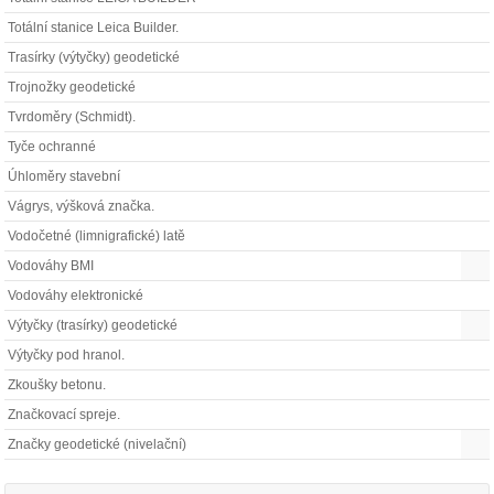
Totální stanice Leica Builder.
Trasírky (výtyčky) geodetické
Trojnožky geodetické
Tvrdoměry (Schmidt).
Tyče ochranné
Úhloměry stavební
Vágrys, výšková značka.
Vodočetné (limnigrafické) latě
Vodováhy BMI
Vodováhy elektronické
Výtyčky (trasírky) geodetické
Výtyčky pod hranol.
Zkoušky betonu.
Značkovací spreje.
Značky geodetické (nivelační)