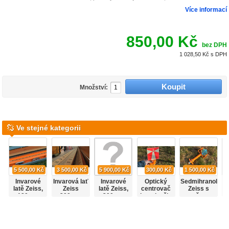
Více informací
850,00 Kč
bez DPH
1 028,50 Kč
s DPH
Množství:
Ve stejné kategorii
5 500,00 Kč
3 500,00 Kč
5 900,00 Kč
300,00 Kč
1 500,00 Kč
Invarové
Invarová lať
Invarové
Optický
Sedmihranol
latě Zeiss,
Zeiss
latě Zeiss,
centrovač
Zeiss s
180cm,
300cm,
300cm.
do trojnožky
terčem,
sada 2ks,
použitá
Sada 2ks,
Zeiss,
centrovač,
použité
použité
použitý.
použitý.