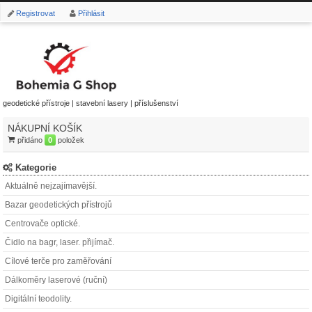
Registrovat
Přihlásit
geodetické přístroje | stavební lasery | příslušenství
NÁKUPNÍ KOŠÍK
přidáno
0
položek
Kategorie
Aktuálně nejzajímavější.
Bazar geodetických přístrojů
Centrovače optické.
Čidlo na bagr, laser. přijímač.
Cílové terče pro zaměřování
Dálkoměry laserové (ruční)
Digitální teodolity.