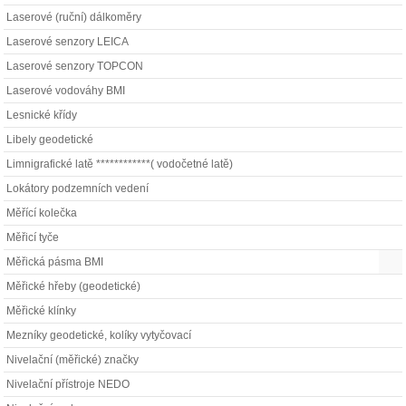
Laserové (ruční) dálkoměry
Laserové senzory LEICA
Laserové senzory TOPCON
Laserové vodováhy BMI
Lesnické křídy
Libely geodetické
Limnigrafické latě ************( vodočetné latě)
Lokátory podzemních vedení
Měřící kolečka
Měřicí tyče
Měřická pásma BMI
Měřické hřeby (geodetické)
Měřické klínky
Mezníky geodetické, kolíky vytyčovací
Nivelační (měřické) značky
Nivelační přístroje NEDO