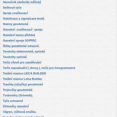
Slunečník (deštník) měřický
Sněhové tyče
Spreje značkovací
Stabilizace a signalizace bodů
Stativy geodetické
Stavební -značkovací- spreje.
Stavební lasery přehled
Stavební spreje SOPPEC
Štítky geodetické odrazné.
Teodolity elektronické, optické
Teodolity optické.
Terče cílové pro zaměřování
Terče signalizační ( drony ), terče pro fotogrammetrii
Totální stanice LEICA BUILDER
Totální stanice Leica Builder.
Trasírky (výtyčky) geodetické
Trojnožky geodetické
Tvrdoměry (Schmidt).
Tyče ochranné
Úhloměry stavební
Vágrys, výšková značka.