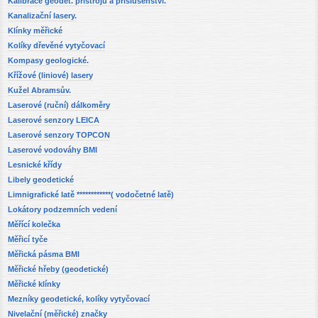
Kalibrace geodet. přístrojů a příslušenství.
Kanalizační lasery.
Klínky měřické
Kolíky dřevěné vytyčovací
Kompasy geologické.
Křížové (liniové) lasery
Kužel Abramsův.
Laserové (ruční) dálkoměry
Laserové senzory LEICA
Laserové senzory TOPCON
Laserové vodováhy BMI
Lesnické křídy
Libely geodetické
Limnigrafické latě ************( vodočetné latě)
Lokátory podzemních vedení
Měřící kolečka
Měřicí tyče
Měřická pásma BMI
Měřické hřeby (geodetické)
Měřické klínky
Mezníky geodetické, kolíky vytyčovací
Nivelační (měřické) značky