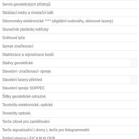
Servis geodetických přístrojů
Skládací metry a nivelační latě
Sklonoměry elektronické **** (digitální vodováhy, sklonové lasery)
Slunečník (deštník) měřický
Sněhové tyče
Spreje značkovací
Stabilizace a signalizace bodů
Stativy geodetické
Stavební -značkovací- spreje.
Stavební lasery přehled
Stavební spreje SOPPEC
Štítky geodetické odrazné.
Teodolity elektronické, optické
Teodolity optické.
Terče cílové pro zaměřování
Terče signalizační ( drony ), terče pro fotogrammetrii
Totální stanice LEICA BUILDER