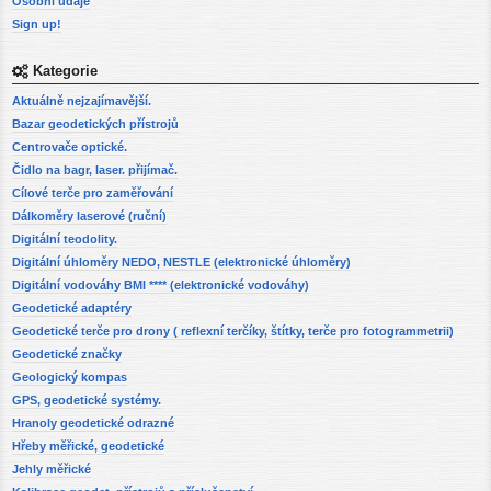
Osobní údaje
Sign up!
Kategorie
Aktuálně nejzajímavější.
Bazar geodetických přístrojů
Centrovače optické.
Čidlo na bagr, laser. přijímač.
Cílové terče pro zaměřování
Dálkoměry laserové (ruční)
Digitální teodolity.
Digitální úhloměry NEDO, NESTLE (elektronické úhloměry)
Digitální vodováhy BMI **** (elektronické vodováhy)
Geodetické adaptéry
Geodetické terče pro drony ( reflexní terčíky, štítky, terče pro fotogrammetrii)
Geodetické značky
Geologický kompas
GPS, geodetické systémy.
Hranoly geodetické odrazné
Hřeby měřické, geodetické
Jehly měřické