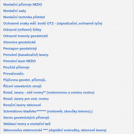
Nivelační přístroje NEDO
Nivelační sady
Nivelační technika přehled
Ochranné znaky měř. bodů OTZ - (signalizační, ochranné tyče)
Odrazné (reflexní) štítky
Odrazné hranoly geodetické
Olovnice geodetické
Pentagon geodetický
Potrubní (kanalizační) lasery.
Potrubní laser NEDO
Použité přístroje
Provažovače.
Půjčovna geodet. přístrojů.
Řízení stavebních strojů
Rotač. lasery - obě roviny** (vodorovnou a svislou rovinu)
Rotač. lasery pro vod. rovinu
Rotační lasery sklonové
Schmidtovo kladívko******** (tvrdoměr, zkoušky betonu).)
Servis geodetických přístrojů
Skládací metry a nivelační latě
Sklonoměry elektronické **** (digitální vodováhy, sklonové lasery)