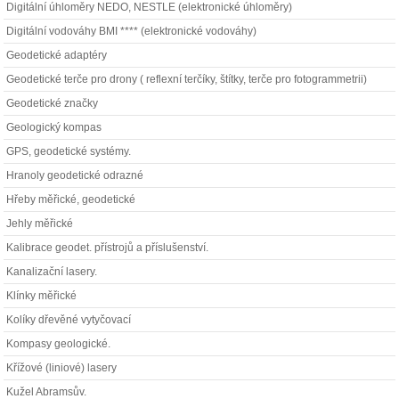
Digitální úhloměry NEDO, NESTLE (elektronické úhloměry)
Digitální vodováhy BMI **** (elektronické vodováhy)
Geodetické adaptéry
Geodetické terče pro drony ( reflexní terčíky, štítky, terče pro fotogrammetrii)
Geodetické značky
Geologický kompas
GPS, geodetické systémy.
Hranoly geodetické odrazné
Hřeby měřické, geodetické
Jehly měřické
Kalibrace geodet. přístrojů a příslušenství.
Kanalizační lasery.
Klínky měřické
Kolíky dřevěné vytyčovací
Kompasy geologické.
Křížové (liniové) lasery
Kužel Abramsův.