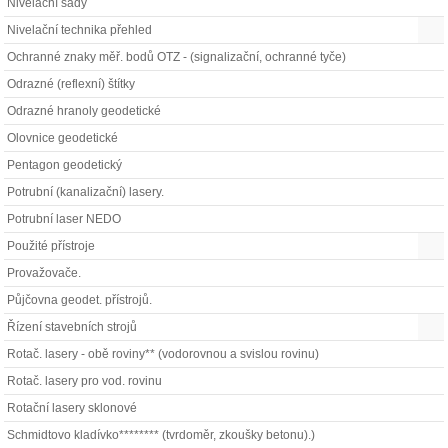
Nivelační sady
Nivelační technika přehled
Ochranné znaky měř. bodů OTZ - (signalizační, ochranné tyče)
Odrazné (reflexní) štítky
Odrazné hranoly geodetické
Olovnice geodetické
Pentagon geodetický
Potrubní (kanalizační) lasery.
Potrubní laser NEDO
Použité přístroje
Provažovače.
Půjčovna geodet. přístrojů.
Řízení stavebních strojů
Rotač. lasery - obě roviny** (vodorovnou a svislou rovinu)
Rotač. lasery pro vod. rovinu
Rotační lasery sklonové
Schmidtovo kladívko******** (tvrdoměr, zkoušky betonu).)