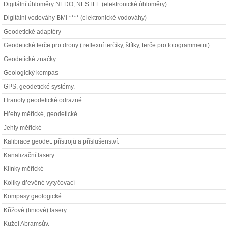
Digitální úhloměry NEDO, NESTLE (elektronické úhloměry)
Digitální vodováhy BMI **** (elektronické vodováhy)
Geodetické adaptéry
Geodetické terče pro drony ( reflexní terčíky, štítky, terče pro fotogrammetrii)
Geodetické značky
Geologický kompas
GPS, geodetické systémy.
Hranoly geodetické odrazné
Hřeby měřické, geodetické
Jehly měřické
Kalibrace geodet. přístrojů a příslušenství.
Kanalizační lasery.
Klínky měřické
Kolíky dřevěné vytyčovací
Kompasy geologické.
Křížové (liniové) lasery
Kužel Abramsův.