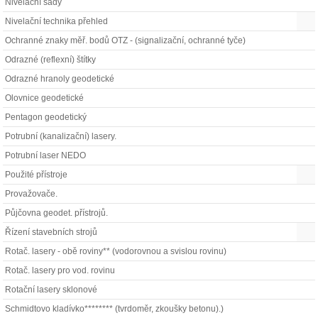
Nivelační sady
Nivelační technika přehled
Ochranné znaky měř. bodů OTZ - (signalizační, ochranné tyče)
Odrazné (reflexní) štítky
Odrazné hranoly geodetické
Olovnice geodetické
Pentagon geodetický
Potrubní (kanalizační) lasery.
Potrubní laser NEDO
Použité přístroje
Provažovače.
Půjčovna geodet. přístrojů.
Řízení stavebních strojů
Rotač. lasery - obě roviny** (vodorovnou a svislou rovinu)
Rotač. lasery pro vod. rovinu
Rotační lasery sklonové
Schmidtovo kladívko******** (tvrdoměr, zkoušky betonu).)