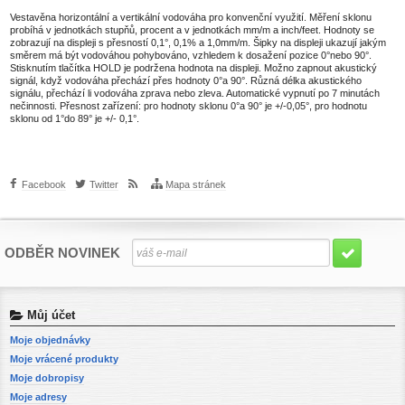
Vestavěna horizontální a vertikální vodováha pro konvenční využití. Měření sklonu
probíhá v jednotkách stupňů, procent a v jednotkách mm/m a inch/feet. Hodnoty se
zobrazují na displeji s přesností 0,1°, 0,1% a 1,0mm/m. Šipky na displeji ukazují jakým
směrem má být vodováhou pohybováno, vzhledem k dosažení pozice 0°nebo 90°.
Stisknutím tlačítka HOLD je podržena hodnota na displeji. Možno zapnout akustický
signál, když vodováha přechází přes hodnoty 0°a 90°. Různá délka akustického
signálu, přechází li vodováha zprava nebo zleva. Automatické vypnutí po 7 minutách
nečinnosti. Přesnost zařízení: pro hodnoty sklonu 0°a 90° je +/-0,05°, pro hodnotu
sklonu od 1°do 89° je +/- 0,1°.
Facebook
Twitter
Mapa stránek
ODBĚR NOVINEK
Můj účet
Moje objednávky
Moje vrácené produkty
Moje dobropisy
Moje adresy