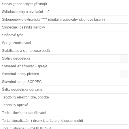
Servis geodetických přístrojů
Skládací metry a nivelační latě
Sklonoměry elektronické **** (digitální vodováhy, sklonové lasery)
Slunečník (deštník) měřický
Sněhové tyče
Spreje značkovací
Stabilizace a signalizace bodů
Stativy geodetické
Stavební -značkovací- spreje.
Stavební lasery přehled
Stavební spreje SOPPEC
Štítky geodetické odrazné.
Teodolity elektronické, optické
Teodolity optické.
Terče cílové pro zaměřování
Terče signalizační ( drony ), terče pro fotogrammetrii
Totální stanice LEICA BUILDER