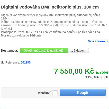
Digitální vodováha BMI Inclitronic plus, 180 cm
Digitální vodováha německé výroby
BMI Inclitronic plus, sklonoměr, délka
180cm.
Měření sklonu elektronicky, odečet je zobrazen digitálně na displeji. Přesnost
zařízení: pro hodnoty sklonu 0°a 90° je +/-0,05°, pro hodnotu sklonu od 1°do 89°
je +/- 0,1°.
Prodejna v Praze, tel. 737 173 774. Zasíláme na dobírku po Čechách i na
Moravu zpravidla do 10ti dnů.
Více informací
Dostupnost:
Objednané zboží je na skladě.
1
Skladem
Reference:
601180
7 550,00 Kč
bez DPH
9 135,50 Kč
s DPH
Množství: