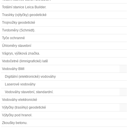
Totální stanice Leica Builder.
Trasírky (výtyčky) geodetické
Trojnožky geodetické
Tvrdoměry (Schmidt).
Tyče ochranné
Úhloměry stavební
Vágrys, výšková značka.
Vodočetné (limnigrafické) latě
Vodováhy BMI
Digitální (elektronické) vodováhy
Laserové vodováhy
Vodováhy stavební, standardní.
Vodováhy elektronické
Výtyčky (trasírky) geodetické
Výtyčky pod hranol.
Zkoušky betonu.