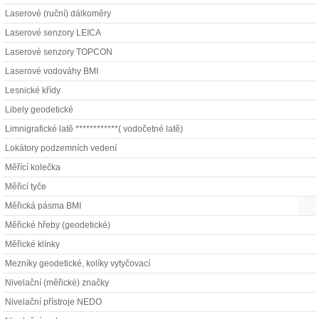
Laserové (ruční) dálkoměry
Laserové senzory LEICA
Laserové senzory TOPCON
Laserové vodováhy BMI
Lesnické křídy
Libely geodetické
Limnigrafické latě ************( vodočetné latě)
Lokátory podzemních vedení
Měřící kolečka
Měřicí tyče
Měřická pásma BMI
Měřické hřeby (geodetické)
Měřické klínky
Mezníky geodetické, kolíky vytyčovací
Nivelační (měřické) značky
Nivelační přístroje NEDO