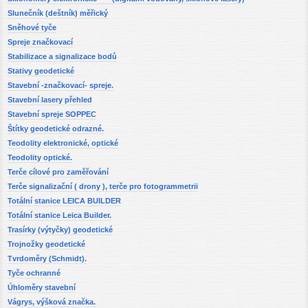
Slunečník (deštník) měřický
Sněhové tyče
Spreje značkovací
Stabilizace a signalizace bodů
Stativy geodetické
Stavební -značkovací- spreje.
Stavební lasery přehled
Stavební spreje SOPPEC
Štítky geodetické odrazné.
Teodolity elektronické, optické
Teodolity optické.
Terče cílové pro zaměřování
Terče signalizační ( drony ), terče pro fotogrammetrii
Totální stanice LEICA BUILDER
Totální stanice Leica Builder.
Trasírky (výtyčky) geodetické
Trojnožky geodetické
Tvrdoměry (Schmidt).
Tyče ochranné
Úhloměry stavební
Vágrys, výšková značka.