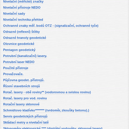
Nivelační (měřické) značky
Nivelační přístroje NEDO
Nivelační sady
Nivelační technika přehled
Ochranné znaky měř. bodů OTZ - (signalizační, ochranné tyče)
Odrazné (reflexní) štítky
Odrazné hranoly geodetické
Olovnice geodetické
Pentagon geodetický
Potrubní (kanalizační) lasery.
Potrubní laser NEDO
Použité přístroje
Provažovače.
Půjčovna geodet. přístrojů.
Řízení stavebních strojů
Rotač. lasery - obě roviny** (vodorovnou a svislou rovinu)
Rotač. lasery pro vod. rovinu
Rotační lasery sklonové
Schmidtovo kladívko******** (tvrdoměr, zkoušky betonu).)
Servis geodetických přístrojů
Skládací metry a nivelační latě
Sklonoměry elektronické **** (digitální vodováhy, sklonové lasery)