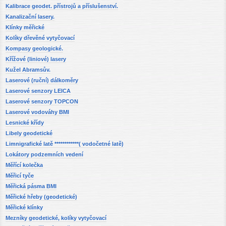
Kalibrace geodet. přístrojů a příslušenství.
Kanalizační lasery.
Klínky měřické
Kolíky dřevěné vytyčovací
Kompasy geologické.
Křížové (liniové) lasery
Kužel Abramsův.
Laserové (ruční) dálkoměry
Laserové senzory LEICA
Laserové senzory TOPCON
Laserové vodováhy BMI
Lesnické křídy
Libely geodetické
Limnigrafické latě ************( vodočetné latě)
Lokátory podzemních vedení
Měřící kolečka
Měřicí tyče
Měřická pásma BMI
Měřické hřeby (geodetické)
Měřické klínky
Mezníky geodetické, kolíky vytyčovací