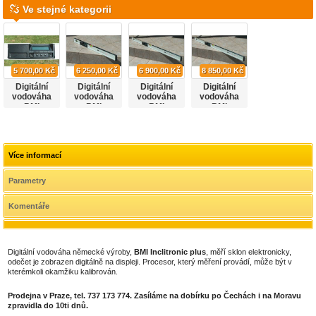
Ve stejné kategorii
5 700,00 Kč
6 250,00 Kč
6 900,00 Kč
8 850,00 Kč
Digitální
Digitální
Digitální
Digitální
vodováha
vodováha
vodováha
vodováha
BMI
BMI
BMI
BMI
Inclitronic
Inclitronic
Inclitronic
Inclitronic
plus, 60 cm
plus, 80 cm
plus, 120 cm
plus, 200cm
Více informací
Parametry
Komentáře
Digitální vodováha německé výroby,
BMI Inclitronic plus
, měří sklon elektronicky,
odečet je zobrazen digitálně na displeji. Procesor, který měření provádí, může být v
kterémkoli okamžiku kalibrován.
Prodejna v Praze, tel. 737 173 774. Zasíláme na dobírku po Čechách i na Moravu
zpravidla do 10ti dnů.