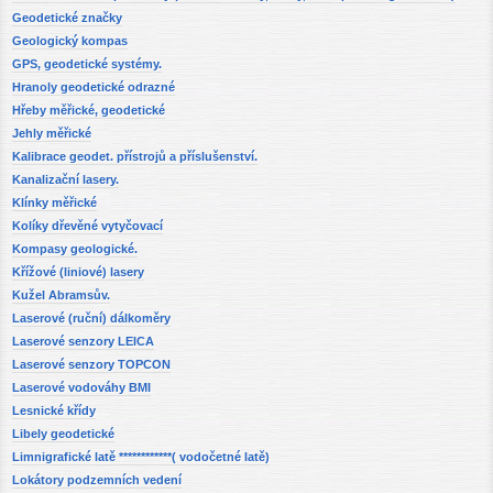
Geodetické značky
Geologický kompas
GPS, geodetické systémy.
Hranoly geodetické odrazné
Hřeby měřické, geodetické
Jehly měřické
Kalibrace geodet. přístrojů a příslušenství.
Kanalizační lasery.
Klínky měřické
Kolíky dřevěné vytyčovací
Kompasy geologické.
Křížové (liniové) lasery
Kužel Abramsův.
Laserové (ruční) dálkoměry
Laserové senzory LEICA
Laserové senzory TOPCON
Laserové vodováhy BMI
Lesnické křídy
Libely geodetické
Limnigrafické latě ************( vodočetné latě)
Lokátory podzemních vedení