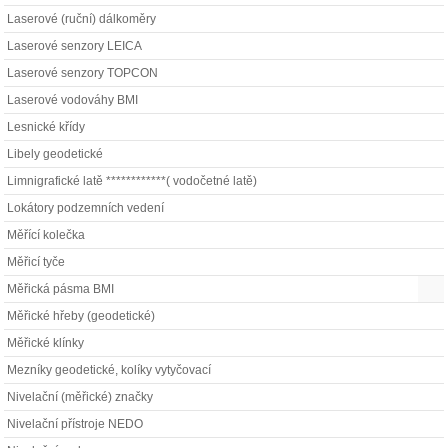
Laserové (ruční) dálkoměry
Laserové senzory LEICA
Laserové senzory TOPCON
Laserové vodováhy BMI
Lesnické křídy
Libely geodetické
Limnigrafické latě ************( vodočetné latě)
Lokátory podzemních vedení
Měřící kolečka
Měřicí tyče
Měřická pásma BMI
Měřické hřeby (geodetické)
Měřické klínky
Mezníky geodetické, kolíky vytyčovací
Nivelační (měřické) značky
Nivelační přístroje NEDO