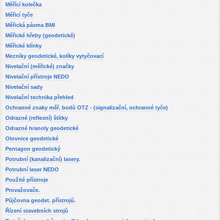
Měřící kolečka
Měřicí tyče
Měřická pásma BMI
Měřické hřeby (geodetické)
Měřické klínky
Mezníky geodetické, kolíky vytyčovací
Nivelační (měřické) značky
Nivelační přístroje NEDO
Nivelační sady
Nivelační technika přehled
Ochranné znaky měř. bodů OTZ - (signalizační, ochranné tyče)
Odrazné (reflexní) štítky
Odrazné hranoly geodetické
Olovnice geodetické
Pentagon geodetický
Potrubní (kanalizační) lasery.
Potrubní laser NEDO
Použité přístroje
Provažovače.
Půjčovna geodet. přístrojů.
Řízení stavebních strojů