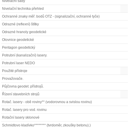
Nivelační sady
Nivelační technika přehled
Ochranné znaky měř. bodů OTZ - (signalizační, ochranné tyče)
Odrazné (reflexní) štítky
Odrazné hranoly geodetické
Olovnice geodetické
Pentagon geodetický
Potrubní (kanalizační) lasery.
Potrubní laser NEDO
Použité přístroje
Provažovače.
Půjčovna geodet. přístrojů.
Řízení stavebních strojů
Rotač. lasery - obě roviny** (vodorovnou a svislou rovinu)
Rotač. lasery pro vod. rovinu
Rotační lasery sklonové
Schmidtovo kladívko******** (tvrdoměr, zkoušky betonu).)