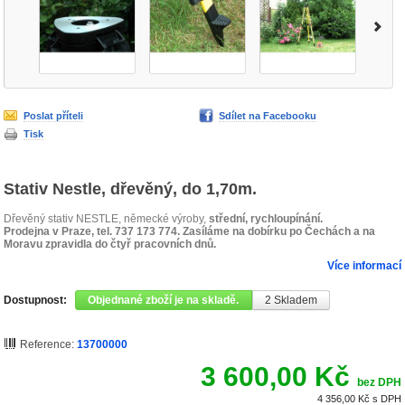
Poslat příteli
Sdílet na Facebooku
Tisk
Stativ Nestle, dřevěný, do 1,70m.
Dřevěný stativ NESTLE, německé výroby,
střední, rychloupínání.
Prodejna v Praze, tel. 737 173 774. Zasíláme na dobírku po Čechách a na
Moravu zpravidla do čtyř pracovních dnů.
Více informací
Dostupnost:
Objednané zboží je na skladě.
2
Skladem
Reference:
13700000
3 600,00 Kč
bez DPH
4 356,00 Kč
s DPH