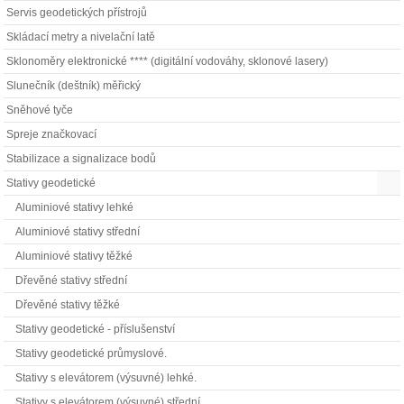
Servis geodetických přístrojů
Skládací metry a nivelační latě
Sklonoměry elektronické **** (digitální vodováhy, sklonové lasery)
Slunečník (deštník) měřický
Sněhové tyče
Spreje značkovací
Stabilizace a signalizace bodů
Stativy geodetické
Aluminiové stativy lehké
Aluminiové stativy střední
Aluminiové stativy těžké
Dřevěné stativy střední
Dřevěné stativy těžké
Stativy geodetické - příslušenství
Stativy geodetické průmyslové.
Stativy s elevátorem (výsuvné) lehké.
Stativy s elevátorem (výsuvné) střední.