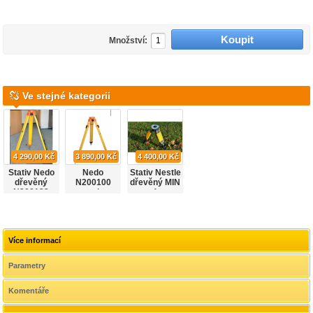
Množství:
Ve stejné kategorii
4 290,00 Kč
3 890,00 Kč
4 400,00 Kč
Stativ Nedo
Nedo
Stativ Nestle
dřevěný
N200100
dřevěný MIN
N200133
stativ
1
dřevěný
Více informací
Parametry
Komentáře