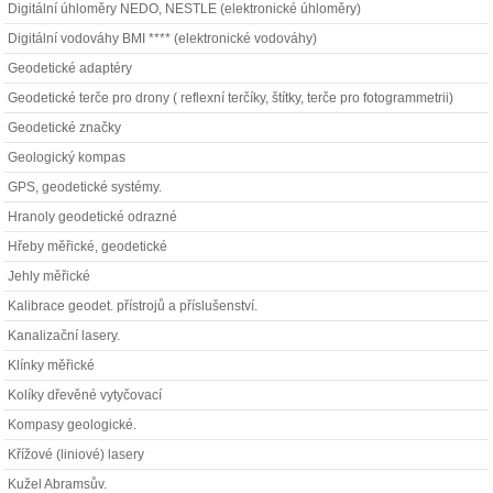
Digitální úhloměry NEDO, NESTLE (elektronické úhloměry)
Digitální vodováhy BMI **** (elektronické vodováhy)
Geodetické adaptéry
Geodetické terče pro drony ( reflexní terčíky, štítky, terče pro fotogrammetrii)
Geodetické značky
Geologický kompas
GPS, geodetické systémy.
Hranoly geodetické odrazné
Hřeby měřické, geodetické
Jehly měřické
Kalibrace geodet. přístrojů a příslušenství.
Kanalizační lasery.
Klínky měřické
Kolíky dřevěné vytyčovací
Kompasy geologické.
Křížové (liniové) lasery
Kužel Abramsův.