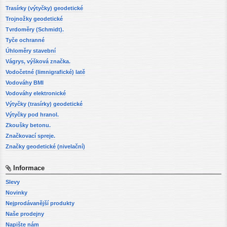
Trasírky (výtyčky) geodetické
Trojnožky geodetické
Tvrdoměry (Schmidt).
Tyče ochranné
Úhloměry stavební
Vágrys, výšková značka.
Vodočetné (limnigrafické) latě
Vodováhy BMI
Vodováhy elektronické
Výtyčky (trasírky) geodetické
Výtyčky pod hranol.
Zkoušky betonu.
Značkovací spreje.
Značky geodetické (nivelační)
Informace
Slevy
Novinky
Nejprodávanější produkty
Naše prodejny
Napište nám