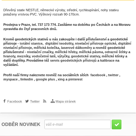
Dřevěný stativ NESTLE, německé výroby, střední, rychloupínání, nohy stativu
potaženy vrstvou PVC. Výškový rozsah 90-170cm.
Prodejna v Praze, tel. 737 173 774. Zasíláme na dobírku po Čechách a na Moravu
zpravidla do čtyř pracovních dnů.
Kromě geodetických stativů u nás zakoupíte i další příslušenství a geodetické
přístroje -
totální stanice
,
digitální teodolity
,
nivelační přístroje optické,
digitální
nivelační přístroje
,
měřická kolečka
,
laserové dálkoměry
a rovněž geodetické
příslušenství -
nivelační značky
,
měřické hřeby
,
měřická pásma
,
odrazné štítky
a
hranoly
,
mezníky
,
vodočetné latě
,
výtyčky
,
geodetické stativy
,
měřické klínky
a
další doplňky. Provádíme též
servis geodetických přístrojů
a
kalibrace
na
vyžádání.
Profil naší firmy naleznete rovněž na sociálních sítích
facebook
,
twitter
,
myspace
,
linkedin
,
google plus
,
xing
a
pinterest
Facebook
Twitter
Mapa stránek
ODBĚR NOVINEK