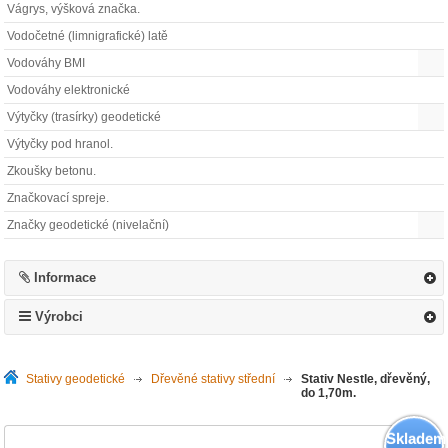
Vágrys, výšková značka.
Vodočetné (limnigrafické) latě
Vodováhy BMI
Vodováhy elektronické
Výtyčky (trasírky) geodetické
Výtyčky pod hranol.
Zkoušky betonu.
Značkovací spreje.
Značky geodetické (nivelační)
Informace
Výrobci
Stativy geodetické
>
Dřevěné stativy střední
>
Stativ Nestle, dřevěný,
do 1,70m.
Skladem