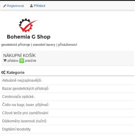
Registrovat
Přihlásit
geodetické přístroje | stavební lasery | příslušenství
NÁKUPNÍ KOŠÍK
přidáno
0
položek
Kategorie
Aktuálně nejzajímavější.
Bazar geodetických přístrojů
Centrovače optické.
Čidlo na bagr, laser. přijímač.
Cílové terče pro zaměřování
Dálkoměry laserové (ruční)
Digitální teodolity.