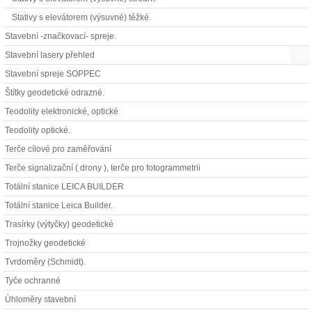
Stativy s elevátorem (výsuvné) těžké.
Stavební -značkovací- spreje.
Stavební lasery přehled
Stavební spreje SOPPEC
Štítky geodetické odrazné.
Teodolity elektronické, optické
Teodolity optické.
Terče cílové pro zaměřování
Terče signalizační ( drony ), terče pro fotogrammetrii
Totální stanice LEICA BUILDER
Totální stanice Leica Builder.
Trasírky (výtyčky) geodetické
Trojnožky geodetické
Tvrdoměry (Schmidt).
Tyče ochranné
Úhloměry stavební