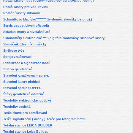
Rotač. lasery - obě roviny** (vodorovnou a svislou rovinu)
Rotač. lasery pro vod. rovinu
Rotační lasery sklonové
Schmidtovo kladívko******** (tvrdoměr, zkoušky betonu).)
Servis geodetických přístrojů
Skládací metry a nivelační latě
Sklonoměry elektronické **** (digitální vodováhy, sklonové lasery)
Slunečník (deštník) měřický
Sněhové tyče
Spreje značkovací
Stabilizace a signalizace bodů
Stativy geodetické
Stavební -značkovací- spreje.
Stavební lasery přehled
Stavební spreje SOPPEC
Štítky geodetické odrazné.
Teodolity elektronické, optické
Teodolity optické.
Terče cílové pro zaměřování
Terče signalizační ( drony ), terče pro fotogrammetrii
Totální stanice LEICA BUILDER
Totální stanice Leica Builder.