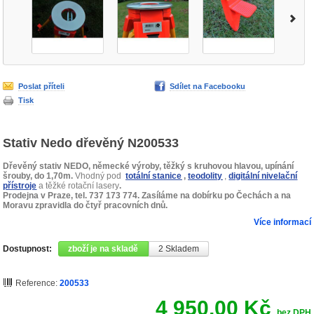
Poslat příteli
Sdílet na Facebooku
Tisk
Stativ Nedo dřevěný N200533
Dřevěný stativ NEDO, německé výroby, těžký s kruhovou hlavou, upínání
šrouby, do 1,70m.
Vhodný pod
totální stanice
,
teodolity
,
digitální nivelační
přístroje
a těžké rotační lasery
.
Prodejna v Praze, tel. 737 173 774. Zasíláme na dobírku po Čechách a na
Moravu zpravidla do čtyř pracovních dnů.
Více informací
Dostupnost:
zboží je na skladě
2
Skladem
Reference:
200533
4 950,00 Kč
bez DPH