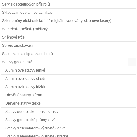
Servis geodetických přístrojů
Skládací metry a nivelační latě
Sklonoměry elektronické **** (digitální vodováhy, sklonové lasery)
Slunečník (deštník) měřický
Sněhové tyče
Spreje značkovací
Stabilizace a signalizace bodů
Stativy geodetické
Aluminiové stativy lehké
Aluminiové stativy střední
Aluminiové stativy těžké
Dřevěné stativy střední
Dřevěné stativy těžké
Stativy geodetické - příslušenství
Stativy geodetické průmyslové.
Stativy s elevátorem (výsuvné) lehké.
Stativy s elevátorem (výsuvné) střední.