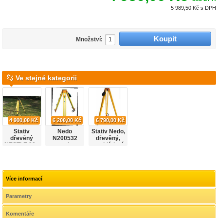
5 989,50 Kč
s DPH
Množství:
Ve stejné kategorii
4 900,00 Kč
6 200,00 Kč
6 790,00 Kč
Stativ
Nedo
Stativ Nedo,
dřevěný
N200532
dřevěný,
NESTLE 90 -
stativ
neskládací
120 cm
dřevěný
N200511
Více informací
Parametry
Komentáře