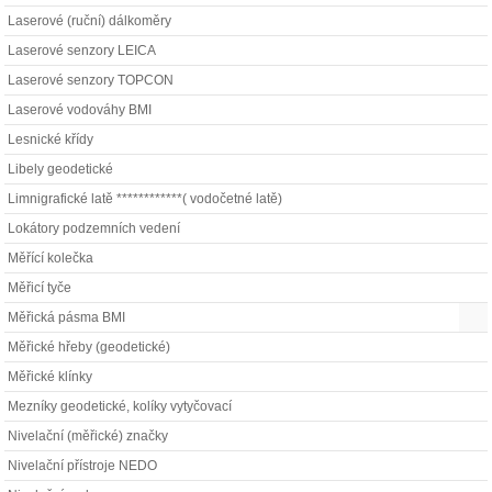
Laserové (ruční) dálkoměry
Laserové senzory LEICA
Laserové senzory TOPCON
Laserové vodováhy BMI
Lesnické křídy
Libely geodetické
Limnigrafické latě ************( vodočetné latě)
Lokátory podzemních vedení
Měřící kolečka
Měřicí tyče
Měřická pásma BMI
Měřické hřeby (geodetické)
Měřické klínky
Mezníky geodetické, kolíky vytyčovací
Nivelační (měřické) značky
Nivelační přístroje NEDO