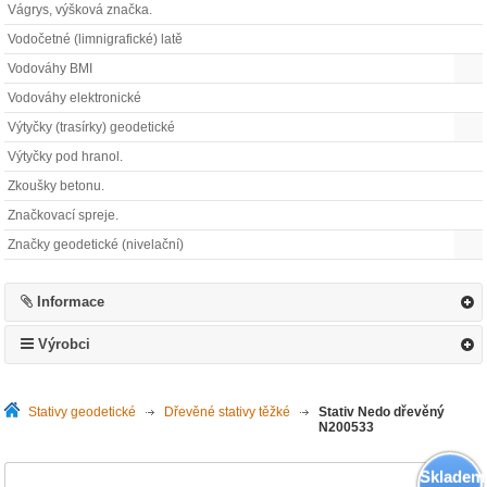
Vágrys, výšková značka.
Vodočetné (limnigrafické) latě
Vodováhy BMI
Vodováhy elektronické
Výtyčky (trasírky) geodetické
Výtyčky pod hranol.
Zkoušky betonu.
Značkovací spreje.
Značky geodetické (nivelační)
Informace
Výrobci
Stativy geodetické
>
Dřevěné stativy těžké
>
Stativ Nedo dřevěný
N200533
Skladem