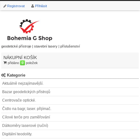
Registrovat
Přihlásit
geodetické přístroje | stavební lasery | příslušenství
NÁKUPNÍ KOŠÍK
přidáno
0
položek
Kategorie
Aktuálně nejzajímavější.
Bazar geodetických přístrojů
Centrovače optické.
Čidlo na bagr, laser. přijímač.
Cílové terče pro zaměřování
Dálkoměry laserové (ruční)
Digitální teodolity.