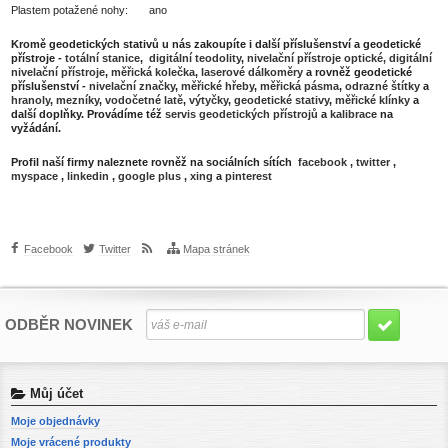
Plastem potažené nohy: ano
Kromě geodetických stativů u nás zakoupíte i další příslušenství a geodetické
přístroje -
totální stanice
,
digitální teodolity
,
nivelační přístroje optické,
digitální
nivelační přístroje
,
měřická kolečka
,
laserové dálkoměry
a rovněž geodetické
příslušenství -
nivelační značky
,
měřické hřeby
,
měřická pásma
,
odrazné štítky
a
hranoly
,
mezníky
,
vodočetné latě
,
výtyčky
,
geodetické stativy
,
měřické klínky
a
další doplňky. Provádíme též
servis geodetických přístrojů
a
kalibrace
na
vyžádání.
Profil naší firmy naleznete rovněž na sociálních sítích
facebook
,
twitter
,
myspace
,
linkedin
,
google plus
,
xing
a
pinterest
Facebook
Twitter
Mapa stránek
ODBĚR NOVINEK
Můj účet
Moje objednávky
Moje vrácené produkty