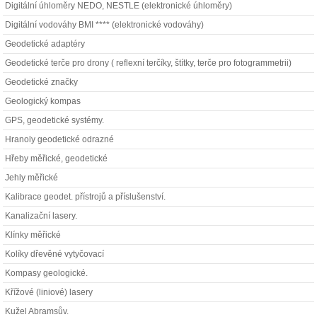
Digitální úhloměry NEDO, NESTLE (elektronické úhloměry)
Digitální vodováhy BMI **** (elektronické vodováhy)
Geodetické adaptéry
Geodetické terče pro drony ( reflexní terčíky, štítky, terče pro fotogrammetrii)
Geodetické značky
Geologický kompas
GPS, geodetické systémy.
Hranoly geodetické odrazné
Hřeby měřické, geodetické
Jehly měřické
Kalibrace geodet. přístrojů a příslušenství.
Kanalizační lasery.
Klínky měřické
Kolíky dřevěné vytyčovací
Kompasy geologické.
Křížové (liniové) lasery
Kužel Abramsův.