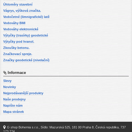
Úhloměry stavební
Vágrys, výšková značka.
Vodočetné (limnigrafické) latě
Vodováhy BMI
Vodováhy elektronické
Výtyčky (trasírky) geodetické
Výtyčky pod hranol.
Zkoušky betonu.
Značkovací spreje.
Značky geodetické (nivelační)
Informace
Slevy
Novinky
Nejprodávanější produkty
Naše prodejny
Napište nám
Mapa stránek
G shop Bohemia s.r.o., Sídlo: Mazurská 525, 181 00 Praha 8, Česká republika, 737
173 774