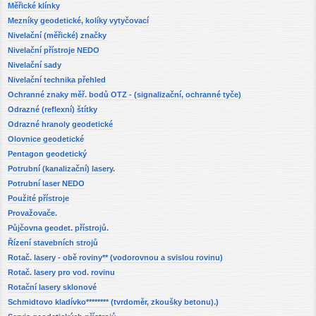
Měřické klínky
Mezníky geodetické, kolíky vytyčovací
Nivelační (měřické) značky
Nivelační přístroje NEDO
Nivelační sady
Nivelační technika přehled
Ochranné znaky měř. bodů OTZ - (signalizační, ochranné tyče)
Odrazné (reflexní) štítky
Odrazné hranoly geodetické
Olovnice geodetické
Pentagon geodetický
Potrubní (kanalizační) lasery.
Potrubní laser NEDO
Použité přístroje
Provažovače.
Půjčovna geodet. přístrojů.
Řízení stavebních strojů
Rotač. lasery - obě roviny** (vodorovnou a svislou rovinu)
Rotač. lasery pro vod. rovinu
Rotační lasery sklonové
Schmidtovo kladívko******** (tvrdoměr, zkoušky betonu).)