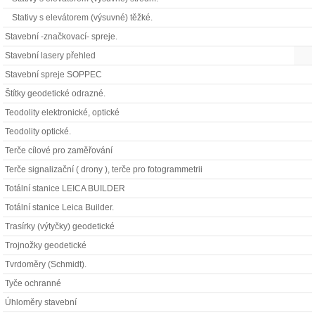
Stativy s elevátorem (výsuvné) těžké.
Stavební -značkovací- spreje.
Stavební lasery přehled
Stavební spreje SOPPEC
Štítky geodetické odrazné.
Teodolity elektronické, optické
Teodolity optické.
Terče cílové pro zaměřování
Terče signalizační ( drony ), terče pro fotogrammetrii
Totální stanice LEICA BUILDER
Totální stanice Leica Builder.
Trasírky (výtyčky) geodetické
Trojnožky geodetické
Tvrdoměry (Schmidt).
Tyče ochranné
Úhloměry stavební