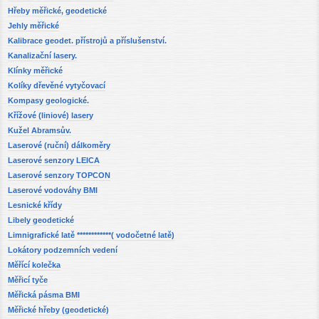
Hřeby měřické, geodetické
Jehly měřické
Kalibrace geodet. přístrojů a příslušenství.
Kanalizační lasery.
Klínky měřické
Kolíky dřevěné vytyčovací
Kompasy geologické.
Křížové (liniové) lasery
Kužel Abramsův.
Laserové (ruční) dálkoměry
Laserové senzory LEICA
Laserové senzory TOPCON
Laserové vodováhy BMI
Lesnické křídy
Libely geodetické
Limnigrafické latě ************( vodočetné latě)
Lokátory podzemních vedení
Měřící kolečka
Měřicí tyče
Měřická pásma BMI
Měřické hřeby (geodetické)