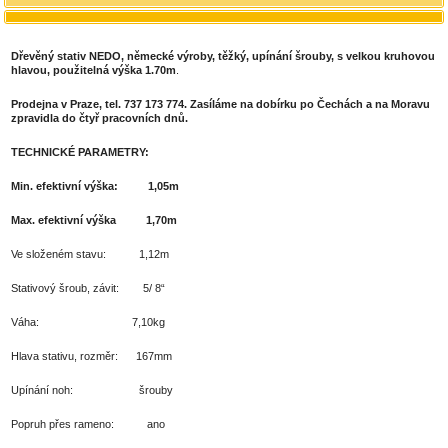
Dřevěný stativ NEDO, německé výroby, těžký,
upínání šrouby, s velkou kruhovou
hlavou, použitelná výška 1.70m
.
Prodejna v Praze, tel. 737 173 774. Zasíláme na dobírku po Čechách a na Moravu
zpravidla do čtyř pracovních dnů.
TECHNICKÉ PARAMETRY:
Min. efektivní výška: 1,05m
Max. efektivní výška 1,70m
Ve složeném stavu: 1,12m
Stativový šroub, závit: 5/ 8“
Váha: 7,10kg
Hlava stativu, rozměr: 167mm
Upínání noh: šrouby
Popruh přes rameno: ano