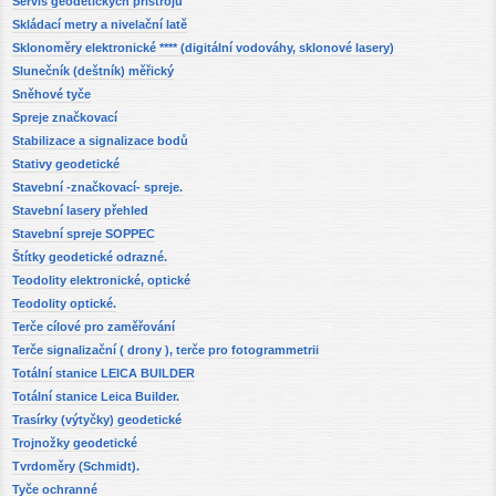
Servis geodetických přístrojů
Skládací metry a nivelační latě
Sklonoměry elektronické **** (digitální vodováhy, sklonové lasery)
Slunečník (deštník) měřický
Sněhové tyče
Spreje značkovací
Stabilizace a signalizace bodů
Stativy geodetické
Stavební -značkovací- spreje.
Stavební lasery přehled
Stavební spreje SOPPEC
Štítky geodetické odrazné.
Teodolity elektronické, optické
Teodolity optické.
Terče cílové pro zaměřování
Terče signalizační ( drony ), terče pro fotogrammetrii
Totální stanice LEICA BUILDER
Totální stanice Leica Builder.
Trasírky (výtyčky) geodetické
Trojnožky geodetické
Tvrdoměry (Schmidt).
Tyče ochranné