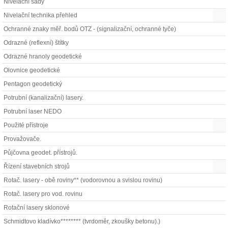
Nivelační sady
Nivelační technika přehled
Ochranné znaky měř. bodů OTZ - (signalizační, ochranné tyče)
Odrazné (reflexní) štítky
Odrazné hranoly geodetické
Olovnice geodetické
Pentagon geodetický
Potrubní (kanalizační) lasery.
Potrubní laser NEDO
Použité přístroje
Provažovače.
Půjčovna geodet. přístrojů.
Řízení stavebních strojů
Rotač. lasery - obě roviny** (vodorovnou a svislou rovinu)
Rotač. lasery pro vod. rovinu
Rotační lasery sklonové
Schmidtovo kladívko******** (tvrdoměr, zkoušky betonu).)