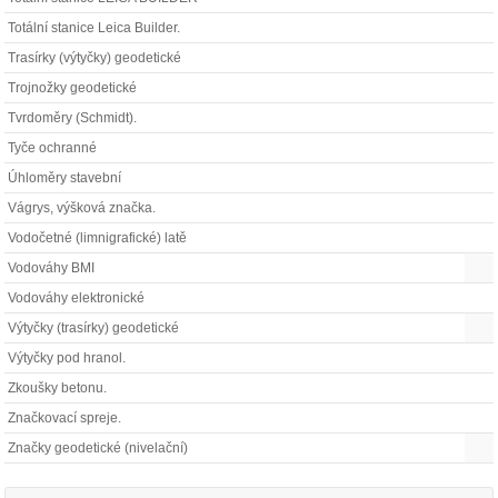
Totální stanice Leica Builder.
Trasírky (výtyčky) geodetické
Trojnožky geodetické
Tvrdoměry (Schmidt).
Tyče ochranné
Úhloměry stavební
Vágrys, výšková značka.
Vodočetné (limnigrafické) latě
Vodováhy BMI
Vodováhy elektronické
Výtyčky (trasírky) geodetické
Výtyčky pod hranol.
Zkoušky betonu.
Značkovací spreje.
Značky geodetické (nivelační)