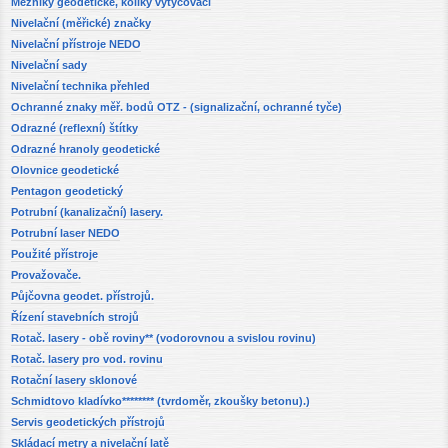
Mezníky geodetické, kolíky vytyčovací
Nivelační (měřické) značky
Nivelační přístroje NEDO
Nivelační sady
Nivelační technika přehled
Ochranné znaky měř. bodů OTZ - (signalizační, ochranné tyče)
Odrazné (reflexní) štítky
Odrazné hranoly geodetické
Olovnice geodetické
Pentagon geodetický
Potrubní (kanalizační) lasery.
Potrubní laser NEDO
Použité přístroje
Provažovače.
Půjčovna geodet. přístrojů.
Řízení stavebních strojů
Rotač. lasery - obě roviny** (vodorovnou a svislou rovinu)
Rotač. lasery pro vod. rovinu
Rotační lasery sklonové
Schmidtovo kladívko******** (tvrdoměr, zkoušky betonu).)
Servis geodetických přístrojů
Skládací metry a nivelační latě