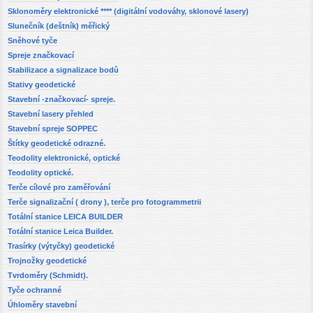
Sklonoměry elektronické **** (digitální vodováhy, sklonové lasery)
Slunečník (deštník) měřický
Sněhové tyče
Spreje značkovací
Stabilizace a signalizace bodů
Stativy geodetické
Stavební -značkovací- spreje.
Stavební lasery přehled
Stavební spreje SOPPEC
Štítky geodetické odrazné.
Teodolity elektronické, optické
Teodolity optické.
Terče cílové pro zaměřování
Terče signalizační ( drony ), terče pro fotogrammetrii
Totální stanice LEICA BUILDER
Totální stanice Leica Builder.
Trasírky (výtyčky) geodetické
Trojnožky geodetické
Tvrdoměry (Schmidt).
Tyče ochranné
Úhloměry stavební