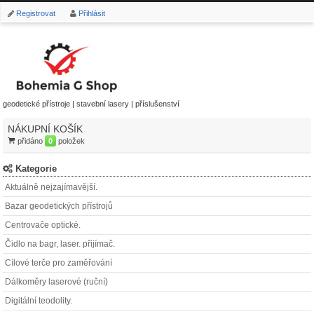
Registrovat
Přihlásit
geodetické přístroje | stavební lasery | příslušenství
NÁKUPNÍ KOŠÍK
přidáno
0
položek
Kategorie
Aktuálně nejzajímavější.
Bazar geodetických přístrojů
Centrovače optické.
Čidlo na bagr, laser. přijímač.
Cílové terče pro zaměřování
Dálkoměry laserové (ruční)
Digitální teodolity.