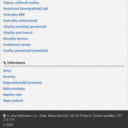
Vágrys, výšková značka.
Vodočetné (limnigrafické) latě
Vodováhy BMI
Vodováhy elektronické
Výtyčky (trasírky) geodetické
Výtyčky pod hranol.
Zkoušky betonu.
Značkovací spreje.
Značky geodetické (nivelační)
Informace
Slevy
Novinky
Nejprodávanější produkty
Naše prodejny
Napište nám
Mapa stránek
G shop Bohemia s.r.o., Sídlo: Mazurská 525, 181 00 Praha 8, Česká republika, 737
173 774
© 2026