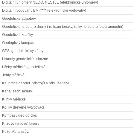
Digitální úhloměry NEDO, NESTLE (elektronické úhloměry)
Digitální vodováhy BMI **** (elektronické vodováhy)
Geodetické adaptéry
Geodetické terče pro drony ( reflexní terčíky, štítky, terče pro fotogrammetrii)
Geodetické značky
Geologický kompas
GPS, geodetické systémy.
Hranoly geodetické odrazné
Hřeby měřické, geodetické
Jehly měřické
Kalibrace geodet. přístrojů a příslušenství.
Kanalizační lasery.
Klínky měřické
Kolíky dřevěné vytyčovací
Kompasy geologické.
Křížové (liniové) lasery
Kužel Abramsův.