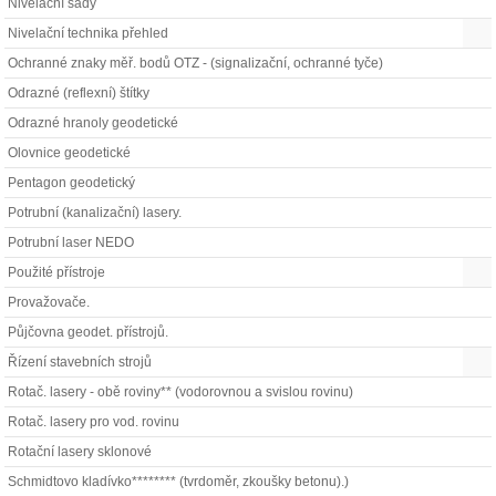
Nivelační sady
Nivelační technika přehled
Ochranné znaky měř. bodů OTZ - (signalizační, ochranné tyče)
Odrazné (reflexní) štítky
Odrazné hranoly geodetické
Olovnice geodetické
Pentagon geodetický
Potrubní (kanalizační) lasery.
Potrubní laser NEDO
Použité přístroje
Provažovače.
Půjčovna geodet. přístrojů.
Řízení stavebních strojů
Rotač. lasery - obě roviny** (vodorovnou a svislou rovinu)
Rotač. lasery pro vod. rovinu
Rotační lasery sklonové
Schmidtovo kladívko******** (tvrdoměr, zkoušky betonu).)