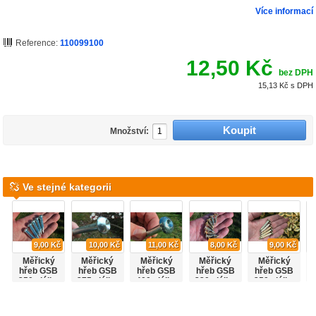
Více informací
Reference:
110099100
12,50 Kč
bez DPH
15,13 Kč
s DPH
Množství:
Ve stejné kategorii
9,00 Kč
10,00 Kč
11,00 Kč
8,00 Kč
9,00 Kč
Měřický
Měřický
Měřický
Měřický
Měřický
hřeb GSB
hřeb GSB
hřeb GSB
hřeb GSB
hřeb GSB
350, délka
375, délka
400, délka
230, délka
250, délka
50mm
75mm
100 mm
30mm
50mm.