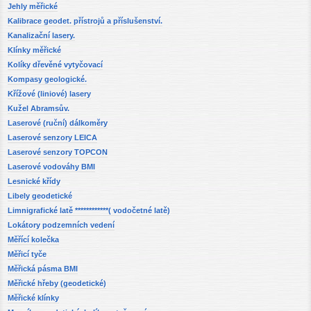
Jehly měřické
Kalibrace geodet. přístrojů a příslušenství.
Kanalizační lasery.
Klínky měřické
Kolíky dřevěné vytyčovací
Kompasy geologické.
Křížové (liniové) lasery
Kužel Abramsův.
Laserové (ruční) dálkoměry
Laserové senzory LEICA
Laserové senzory TOPCON
Laserové vodováhy BMI
Lesnické křídy
Libely geodetické
Limnigrafické latě ************( vodočetné latě)
Lokátory podzemních vedení
Měřící kolečka
Měřicí tyče
Měřická pásma BMI
Měřické hřeby (geodetické)
Měřické klínky