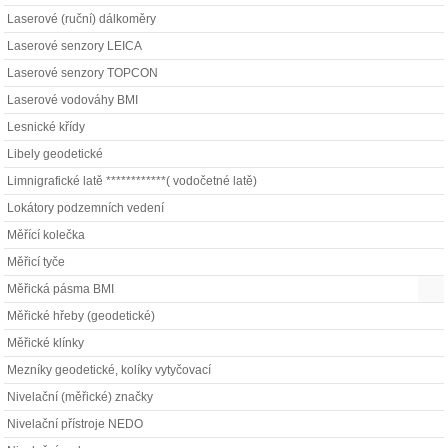
Laserové (ruční) dálkoměry
Laserové senzory LEICA
Laserové senzory TOPCON
Laserové vodováhy BMI
Lesnické křídy
Libely geodetické
Limnigrafické latě ************( vodočetné latě)
Lokátory podzemních vedení
Měřící kolečka
Měřicí tyče
Měřická pásma BMI
Měřické hřeby (geodetické)
Měřické klínky
Mezníky geodetické, kolíky vytyčovací
Nivelační (měřické) značky
Nivelační přístroje NEDO