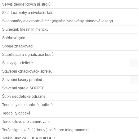
Servis geodetických přístrojů
Skládací metry a nivelační latě
Sklonoměry elektronické **** (digitální vodováhy, sklonové lasery)
Slunečník (deštník) měřický
Sněhové tyče
Spreje značkovací
Stabilizace a signalizace bodů
Stativy geodetické
Stavební -značkovací- spreje.
Stavební lasery přehled
Stavební spreje SOPPEC
Štítky geodetické odrazné.
Teodolity elektronické, optické
Teodolity optické.
Terče cílové pro zaměřování
Terče signalizační ( drony ), terče pro fotogrammetrii
Totální stanice LEICA BUILDER