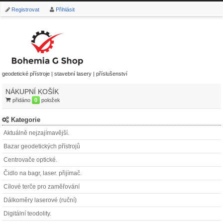
Registrovat
Přihlásit
geodetické přístroje | stavební lasery | příslušenství
NÁKUPNÍ KOŠÍK
přidáno
0
položek
Kategorie
Aktuálně nejzajímavější.
Bazar geodetických přístrojů
Centrovače optické.
Čidlo na bagr, laser. přijímač.
Cílové terče pro zaměřování
Dálkoměry laserové (ruční)
Digitální teodolity.