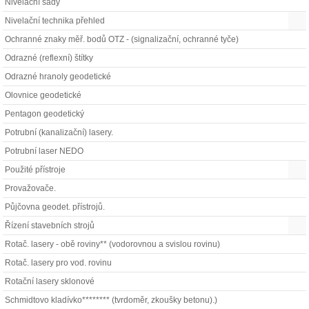
Nivelační sady
Nivelační technika přehled
Ochranné znaky měř. bodů OTZ - (signalizační, ochranné tyče)
Odrazné (reflexní) štítky
Odrazné hranoly geodetické
Olovnice geodetické
Pentagon geodetický
Potrubní (kanalizační) lasery.
Potrubní laser NEDO
Použité přístroje
Provažovače.
Půjčovna geodet. přístrojů.
Řízení stavebních strojů
Rotač. lasery - obě roviny** (vodorovnou a svislou rovinu)
Rotač. lasery pro vod. rovinu
Rotační lasery sklonové
Schmidtovo kladívko******** (tvrdoměr, zkoušky betonu).)