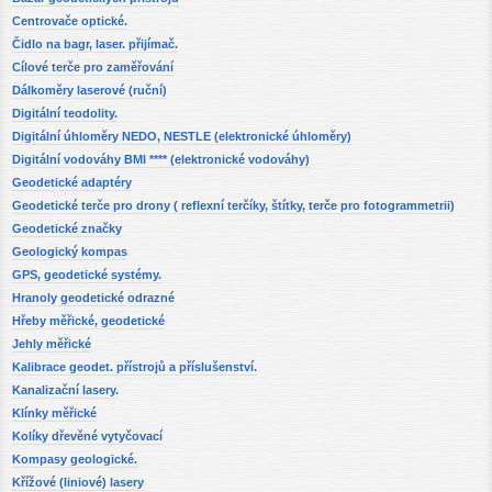
Centrovače optické.
Čidlo na bagr, laser. přijímač.
Cílové terče pro zaměřování
Dálkoměry laserové (ruční)
Digitální teodolity.
Digitální úhloměry NEDO, NESTLE (elektronické úhloměry)
Digitální vodováhy BMI **** (elektronické vodováhy)
Geodetické adaptéry
Geodetické terče pro drony ( reflexní terčíky, štítky, terče pro fotogrammetrii)
Geodetické značky
Geologický kompas
GPS, geodetické systémy.
Hranoly geodetické odrazné
Hřeby měřické, geodetické
Jehly měřické
Kalibrace geodet. přístrojů a příslušenství.
Kanalizační lasery.
Klínky měřické
Kolíky dřevěné vytyčovací
Kompasy geologické.
Křížové (liniové) lasery