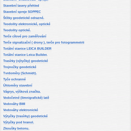
Stavební lasery přehled
Stavební spreje SOPPEC
Štítky geodetické odrazné.
Teodolity elektronické, optické
Teodolity optické.
Terče cílové pro zaměřování
Terče signalizační ( drony ), terče pro fotogrammetrii
Totální stanice LEICA BUILDER
Totální stanice Leica Builder.
Trasírky (výtyčky) geodetické
Trojnožky geodetické
Tvrdoměry (Schmidt).
Tyče ochranné
Úhloměry stavební
Vágrys, výšková značka.
Vodočetné (limnigrafické) latě
Vodováhy BMI
Vodováhy elektronické
Výtyčky (trasírky) geodetické
Výtyčky pod hranol.
Zkoušky betonu.