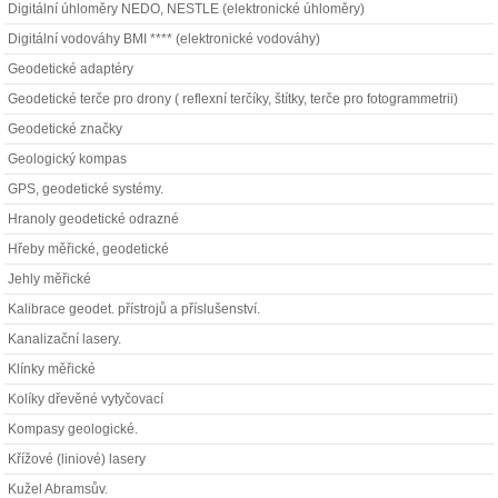
Digitální úhloměry NEDO, NESTLE (elektronické úhloměry)
Digitální vodováhy BMI **** (elektronické vodováhy)
Geodetické adaptéry
Geodetické terče pro drony ( reflexní terčíky, štítky, terče pro fotogrammetrii)
Geodetické značky
Geologický kompas
GPS, geodetické systémy.
Hranoly geodetické odrazné
Hřeby měřické, geodetické
Jehly měřické
Kalibrace geodet. přístrojů a příslušenství.
Kanalizační lasery.
Klínky měřické
Kolíky dřevěné vytyčovací
Kompasy geologické.
Křížové (liniové) lasery
Kužel Abramsův.