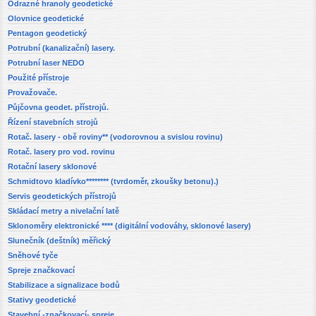
Odrazné hranoly geodetické
Olovnice geodetické
Pentagon geodetický
Potrubní (kanalizační) lasery.
Potrubní laser NEDO
Použité přístroje
Provažovače.
Půjčovna geodet. přístrojů.
Řízení stavebních strojů
Rotač. lasery - obě roviny** (vodorovnou a svislou rovinu)
Rotač. lasery pro vod. rovinu
Rotační lasery sklonové
Schmidtovo kladívko******** (tvrdoměr, zkoušky betonu).)
Servis geodetických přístrojů
Skládací metry a nivelační latě
Sklonoměry elektronické **** (digitální vodováhy, sklonové lasery)
Slunečník (deštník) měřický
Sněhové tyče
Spreje značkovací
Stabilizace a signalizace bodů
Stativy geodetické
Stavební -značkovací- spreje.