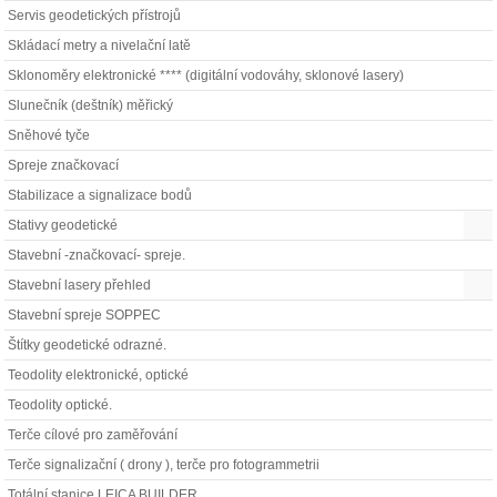
Servis geodetických přístrojů
Skládací metry a nivelační latě
Sklonoměry elektronické **** (digitální vodováhy, sklonové lasery)
Slunečník (deštník) měřický
Sněhové tyče
Spreje značkovací
Stabilizace a signalizace bodů
Stativy geodetické
Stavební -značkovací- spreje.
Stavební lasery přehled
Stavební spreje SOPPEC
Štítky geodetické odrazné.
Teodolity elektronické, optické
Teodolity optické.
Terče cílové pro zaměřování
Terče signalizační ( drony ), terče pro fotogrammetrii
Totální stanice LEICA BUILDER