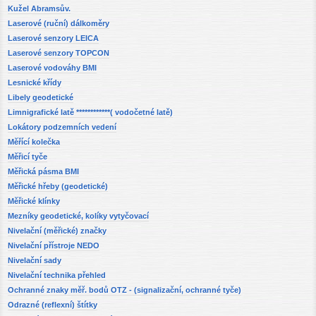
Kužel Abramsův.
Laserové (ruční) dálkoměry
Laserové senzory LEICA
Laserové senzory TOPCON
Laserové vodováhy BMI
Lesnické křídy
Libely geodetické
Limnigrafické latě ************( vodočetné latě)
Lokátory podzemních vedení
Měřící kolečka
Měřicí tyče
Měřická pásma BMI
Měřické hřeby (geodetické)
Měřické klínky
Mezníky geodetické, kolíky vytyčovací
Nivelační (měřické) značky
Nivelační přístroje NEDO
Nivelační sady
Nivelační technika přehled
Ochranné znaky měř. bodů OTZ - (signalizační, ochranné tyče)
Odrazné (reflexní) štítky