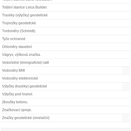
Totální stanice Leica Builder.
Trasírky (výtyčky) geodetické
Trojnožky geodetické
Tvrdoměry (Schmidt).
Tyče ochranné
Úhloměry stavební
Vágrys, výšková značka.
Vodočetné (limnigrafické) latě
Vodováhy BMI
Vodováhy elektronické
Výtyčky (trasírky) geodetické
Výtyčky pod hranol.
Zkoušky betonu.
Značkovací spreje.
Značky geodetické (nivelační)