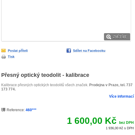
ZVĚTŠIT
Poslat příteli
Sdílet na Facebooku
Tisk
Přesný optický teodolit - kalibrace
Kalibrace přesných optických teodolitů všech značek.
Prodejna v Praze, tel. 737
173 774.
Více informací
Reference:
460***
1 600,00 Kč
bez DPH
1 936,00 Kč
s DPH