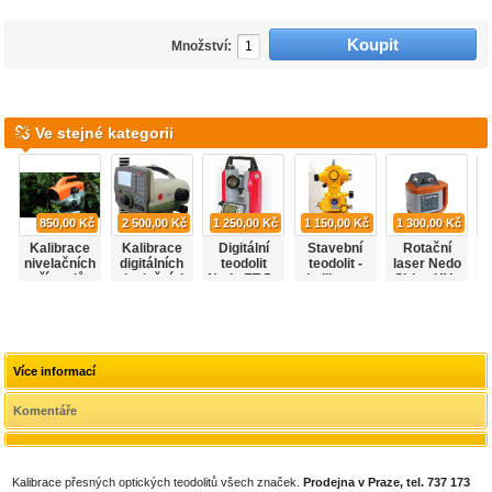
Množství:
Ve stejné kategorii
850,00 Kč
2 500,00 Kč
1 250,00 Kč
1 150,00 Kč
1 300,00 Kč
Kalibrace
Kalibrace
Digitální
Stavební
Rotační
nivelačních
digitálních
teodolit
teodolit -
laser Nedo
přístrojů.
nivelačních
Nedo ET-5 -
kalibrace
Sirius HV -
přístrojů
kalibrace
kalibrace
Více informací
Komentáře
Kalibrace přesných optických teodolitů všech značek.
Prodejna v Praze, tel. 737 173