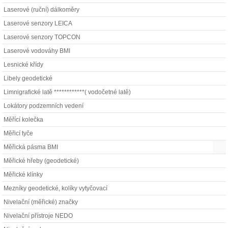
Laserové (ruční) dálkoměry
Laserové senzory LEICA
Laserové senzory TOPCON
Laserové vodováhy BMI
Lesnické křídy
Libely geodetické
Limnigrafické latě ************( vodočetné latě)
Lokátory podzemních vedení
Měřící kolečka
Měřicí tyče
Měřická pásma BMI
Měřické hřeby (geodetické)
Měřické klínky
Mezníky geodetické, kolíky vytyčovací
Nivelační (měřické) značky
Nivelační přístroje NEDO