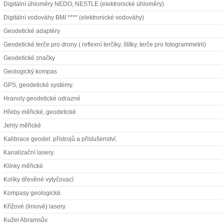
Digitální úhloměry NEDO, NESTLE (elektronické úhloměry)
Digitální vodováhy BMI **** (elektronické vodováhy)
Geodetické adaptéry
Geodetické terče pro drony ( reflexní terčíky, štítky, terče pro fotogrammetrii)
Geodetické značky
Geologický kompas
GPS, geodetické systémy.
Hranoly geodetické odrazné
Hřeby měřické, geodetické
Jehly měřické
Kalibrace geodet. přístrojů a příslušenství.
Kanalizační lasery.
Klínky měřické
Kolíky dřevěné vytyčovací
Kompasy geologické.
Křížové (liniové) lasery
Kužel Abramsův.