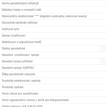
Servis geodetických přístrojů
Skládací metry a nivelační latě
Sklonoměry elektronické **** (digitální vodováhy, sklonové lasery)
Slunečník (deštník) měřický
Sněhové tyče
Spreje značkovací
Stabilizace a signalizace bodů
Stativy geodetické
Stavební -značkovací- spreje.
Stavební lasery přehled
Stavební spreje SOPPEC
Štítky geodetické odrazné.
Teodolity elektronické, optické
Teodolity optické.
Terče cílové pro zaměřování
Terče signalizační ( drony ), terče pro fotogrammetrii
Totální stanice LEICA BUILDER