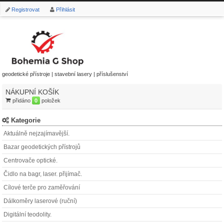
Registrovat
Přihlásit
geodetické přístroje | stavební lasery | příslušenství
NÁKUPNÍ KOŠÍK
přidáno
0
položek
Kategorie
Aktuálně nejzajímavější.
Bazar geodetických přístrojů
Centrovače optické.
Čidlo na bagr, laser. přijímač.
Cílové terče pro zaměřování
Dálkoměry laserové (ruční)
Digitální teodolity.