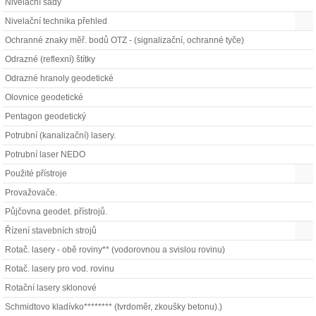
Nivelační sady
Nivelační technika přehled
Ochranné znaky měř. bodů OTZ - (signalizační, ochranné tyče)
Odrazné (reflexní) štítky
Odrazné hranoly geodetické
Olovnice geodetické
Pentagon geodetický
Potrubní (kanalizační) lasery.
Potrubní laser NEDO
Použité přístroje
Provažovače.
Půjčovna geodet. přístrojů.
Řízení stavebních strojů
Rotač. lasery - obě roviny** (vodorovnou a svislou rovinu)
Rotač. lasery pro vod. rovinu
Rotační lasery sklonové
Schmidtovo kladívko******** (tvrdoměr, zkoušky betonu).)