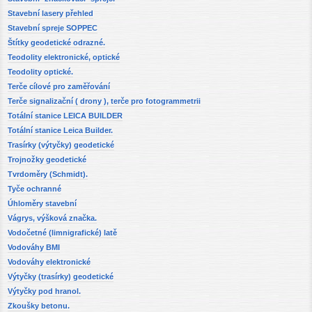
Stavební lasery přehled
Stavební spreje SOPPEC
Štítky geodetické odrazné.
Teodolity elektronické, optické
Teodolity optické.
Terče cílové pro zaměřování
Terče signalizační ( drony ), terče pro fotogrammetrii
Totální stanice LEICA BUILDER
Totální stanice Leica Builder.
Trasírky (výtyčky) geodetické
Trojnožky geodetické
Tvrdoměry (Schmidt).
Tyče ochranné
Úhloměry stavební
Vágrys, výšková značka.
Vodočetné (limnigrafické) latě
Vodováhy BMI
Vodováhy elektronické
Výtyčky (trasírky) geodetické
Výtyčky pod hranol.
Zkoušky betonu.