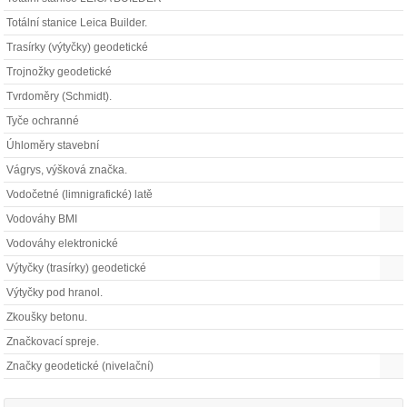
Totální stanice Leica Builder.
Trasírky (výtyčky) geodetické
Trojnožky geodetické
Tvrdoměry (Schmidt).
Tyče ochranné
Úhloměry stavební
Vágrys, výšková značka.
Vodočetné (limnigrafické) latě
Vodováhy BMI
Vodováhy elektronické
Výtyčky (trasírky) geodetické
Výtyčky pod hranol.
Zkoušky betonu.
Značkovací spreje.
Značky geodetické (nivelační)