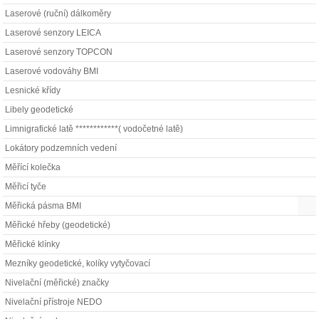
Laserové (ruční) dálkoměry
Laserové senzory LEICA
Laserové senzory TOPCON
Laserové vodováhy BMI
Lesnické křídy
Libely geodetické
Limnigrafické latě ************( vodočetné latě)
Lokátory podzemních vedení
Měřící kolečka
Měřicí tyče
Měřická pásma BMI
Měřické hřeby (geodetické)
Měřické klínky
Mezníky geodetické, kolíky vytyčovací
Nivelační (měřické) značky
Nivelační přístroje NEDO