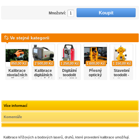
Množství:
Ve stejné kategorii
850,00 Kč
2 500,00 Kč
1 250,00 Kč
1 600,00 Kč
1 150,00 Kč
Kalibrace
Kalibrace
Digitální
Přesný
Stavební
nivelačních
digitálních
teodolit
optický
teodolit -
l
přístrojů.
nivelačních
Nedo ET-5 -
teodolit -
kalibrace
S
přístrojů
kalibrace
kalibrace
Více informací
Komentáře
Kalibrace křížových a bodových laserů, druhů, které provedení kalibrace umožňují.