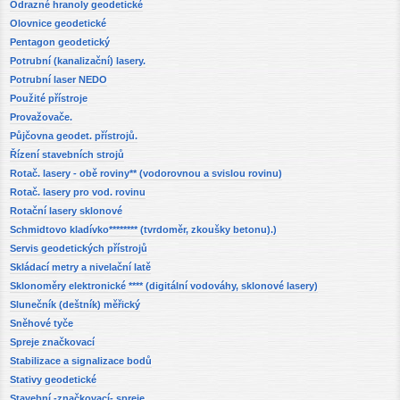
Odrazné hranoly geodetické
Olovnice geodetické
Pentagon geodetický
Potrubní (kanalizační) lasery.
Potrubní laser NEDO
Použité přístroje
Provažovače.
Půjčovna geodet. přístrojů.
Řízení stavebních strojů
Rotač. lasery - obě roviny** (vodorovnou a svislou rovinu)
Rotač. lasery pro vod. rovinu
Rotační lasery sklonové
Schmidtovo kladívko******** (tvrdoměr, zkoušky betonu).)
Servis geodetických přístrojů
Skládací metry a nivelační latě
Sklonoměry elektronické **** (digitální vodováhy, sklonové lasery)
Slunečník (deštník) měřický
Sněhové tyče
Spreje značkovací
Stabilizace a signalizace bodů
Stativy geodetické
Stavební -značkovací- spreje.