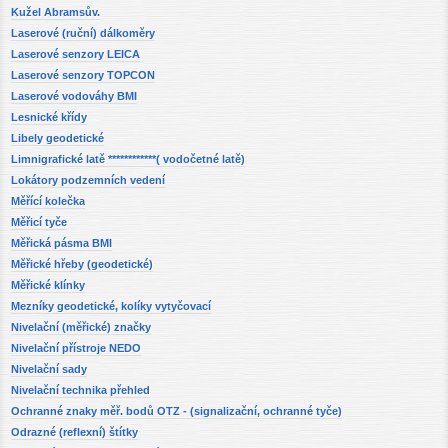
Kužel Abramsův.
Laserové (ruční) dálkoměry
Laserové senzory LEICA
Laserové senzory TOPCON
Laserové vodováhy BMI
Lesnické křídy
Libely geodetické
Limnigrafické latě ************( vodočetné latě)
Lokátory podzemních vedení
Měřící kolečka
Měřicí tyče
Měřická pásma BMI
Měřické hřeby (geodetické)
Měřické klínky
Mezníky geodetické, kolíky vytyčovací
Nivelační (měřické) značky
Nivelační přístroje NEDO
Nivelační sady
Nivelační technika přehled
Ochranné znaky měř. bodů OTZ - (signalizační, ochranné tyče)
Odrazné (reflexní) štítky