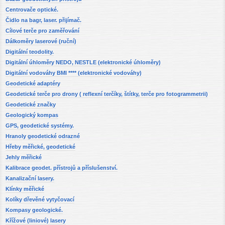
Centrovače optické.
Čidlo na bagr, laser. přijímač.
Cílové terče pro zaměřování
Dálkoměry laserové (ruční)
Digitální teodolity.
Digitální úhloměry NEDO, NESTLE (elektronické úhloměry)
Digitální vodováhy BMI **** (elektronické vodováhy)
Geodetické adaptéry
Geodetické terče pro drony ( reflexní terčíky, štítky, terče pro fotogrammetrii)
Geodetické značky
Geologický kompas
GPS, geodetické systémy.
Hranoly geodetické odrazné
Hřeby měřické, geodetické
Jehly měřické
Kalibrace geodet. přístrojů a příslušenství.
Kanalizační lasery.
Klínky měřické
Kolíky dřevěné vytyčovací
Kompasy geologické.
Křížové (liniové) lasery