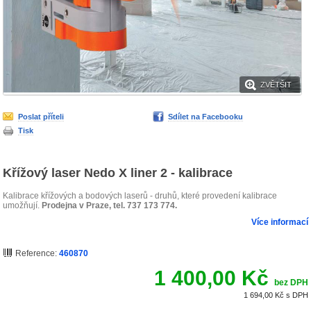
ZVĚTŠIT
Poslat příteli
Sdílet na Facebooku
Tisk
Křížový laser Nedo X liner 2 - kalibrace
Kalibrace křížových a bodových laserů - druhů, které provedení kalibrace
umožňují.
Prodejna v Praze, tel. 737 173 774.
Více informací
Reference:
460870
1 400,00 Kč
bez DPH
1 694,00 Kč
s DPH