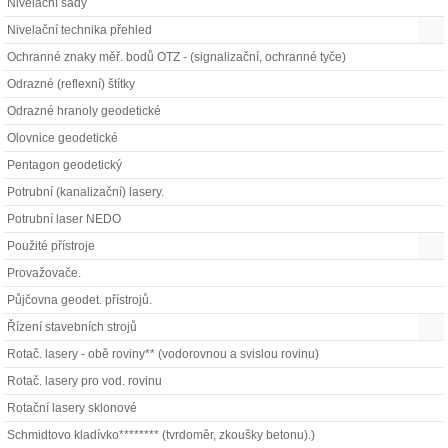
Nivelační sady
Nivelační technika přehled
Ochranné znaky měř. bodů OTZ - (signalizační, ochranné tyče)
Odrazné (reflexní) štítky
Odrazné hranoly geodetické
Olovnice geodetické
Pentagon geodetický
Potrubní (kanalizační) lasery.
Potrubní laser NEDO
Použité přístroje
Provažovače.
Půjčovna geodet. přístrojů.
Řízení stavebních strojů
Rotač. lasery - obě roviny** (vodorovnou a svislou rovinu)
Rotač. lasery pro vod. rovinu
Rotační lasery sklonové
Schmidtovo kladívko******** (tvrdoměr, zkoušky betonu).)