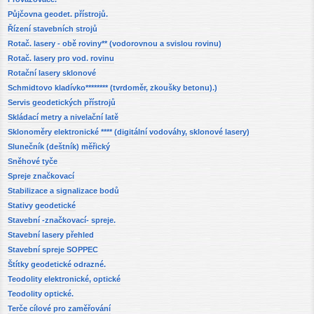
Půjčovna geodet. přístrojů.
Řízení stavebních strojů
Rotač. lasery - obě roviny** (vodorovnou a svislou rovinu)
Rotač. lasery pro vod. rovinu
Rotační lasery sklonové
Schmidtovo kladívko******** (tvrdoměr, zkoušky betonu).)
Servis geodetických přístrojů
Skládací metry a nivelační latě
Sklonoměry elektronické **** (digitální vodováhy, sklonové lasery)
Slunečník (deštník) měřický
Sněhové tyče
Spreje značkovací
Stabilizace a signalizace bodů
Stativy geodetické
Stavební -značkovací- spreje.
Stavební lasery přehled
Stavební spreje SOPPEC
Štítky geodetické odrazné.
Teodolity elektronické, optické
Teodolity optické.
Terče cílové pro zaměřování