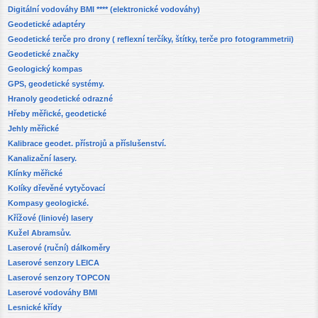
Digitální vodováhy BMI **** (elektronické vodováhy)
Geodetické adaptéry
Geodetické terče pro drony ( reflexní terčíky, štítky, terče pro fotogrammetrii)
Geodetické značky
Geologický kompas
GPS, geodetické systémy.
Hranoly geodetické odrazné
Hřeby měřické, geodetické
Jehly měřické
Kalibrace geodet. přístrojů a příslušenství.
Kanalizační lasery.
Klínky měřické
Kolíky dřevěné vytyčovací
Kompasy geologické.
Křížové (liniové) lasery
Kužel Abramsův.
Laserové (ruční) dálkoměry
Laserové senzory LEICA
Laserové senzory TOPCON
Laserové vodováhy BMI
Lesnické křídy