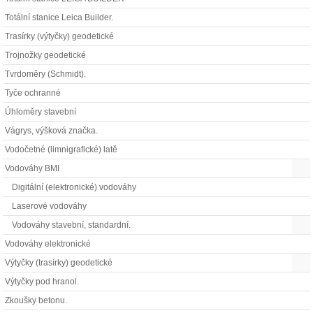
Totální stanice Leica Builder.
Trasírky (výtyčky) geodetické
Trojnožky geodetické
Tvrdoměry (Schmidt).
Tyče ochranné
Úhloměry stavební
Vágrys, výšková značka.
Vodočetné (limnigrafické) latě
Vodováhy BMI
Digitální (elektronické) vodováhy
Laserové vodováhy
Vodováhy stavební, standardní.
Vodováhy elektronické
Výtyčky (trasírky) geodetické
Výtyčky pod hranol.
Zkoušky betonu.