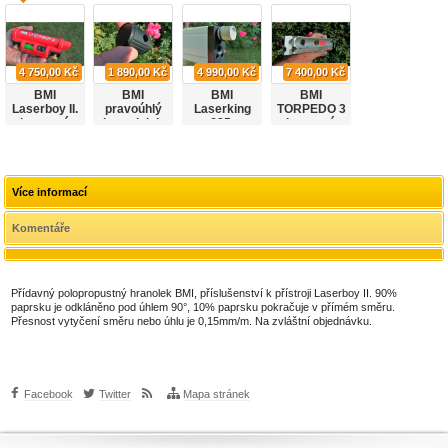
4 750,00 Kč
1 890,00 Kč
4 990,00 Kč
7 400,00 Kč
BMI
BMI
BMI
BMI
Laserboy II.
pravoúhlý
Laserking
TORPEDO 3
laserová
hranolek k
635,
laserová
vodováha
Laserboy II
laserová
vodováha
vodováha
Více informací
Komentáře
Přídavný polopropustný hranolek BMI, příslušenství k přístroji Laserboy II. 90%
paprsku je odkláněno pod úhlem 90°, 10% paprsku pokračuje v přímém směru.
Přesnost vytyčení směru nebo úhlu je 0,15mm/m. Na zvláštní objednávku.
Facebook
Twitter
Mapa stránek