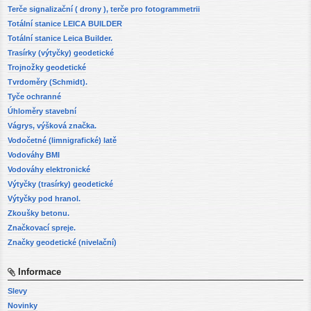
Terče signalizační ( drony ), terče pro fotogrammetrii
Totální stanice LEICA BUILDER
Totální stanice Leica Builder.
Trasírky (výtyčky) geodetické
Trojnožky geodetické
Tvrdoměry (Schmidt).
Tyče ochranné
Úhloměry stavební
Vágrys, výšková značka.
Vodočetné (limnigrafické) latě
Vodováhy BMI
Vodováhy elektronické
Výtyčky (trasírky) geodetické
Výtyčky pod hranol.
Zkoušky betonu.
Značkovací spreje.
Značky geodetické (nivelační)
Informace
Slevy
Novinky