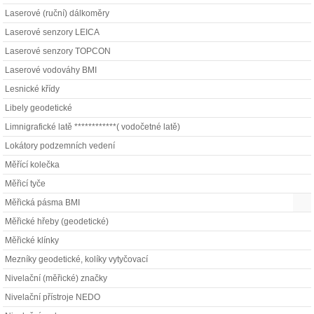
Laserové (ruční) dálkoměry
Laserové senzory LEICA
Laserové senzory TOPCON
Laserové vodováhy BMI
Lesnické křídy
Libely geodetické
Limnigrafické latě ************( vodočetné latě)
Lokátory podzemních vedení
Měřící kolečka
Měřicí tyče
Měřická pásma BMI
Měřické hřeby (geodetické)
Měřické klínky
Mezníky geodetické, kolíky vytyčovací
Nivelační (měřické) značky
Nivelační přístroje NEDO