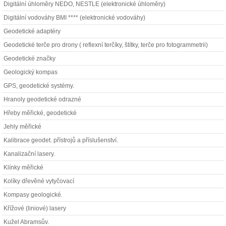
Digitální úhloměry NEDO, NESTLE (elektronické úhloměry)
Digitální vodováhy BMI **** (elektronické vodováhy)
Geodetické adaptéry
Geodetické terče pro drony ( reflexní terčíky, štítky, terče pro fotogrammetrii)
Geodetické značky
Geologický kompas
GPS, geodetické systémy.
Hranoly geodetické odrazné
Hřeby měřické, geodetické
Jehly měřické
Kalibrace geodet. přístrojů a příslušenství.
Kanalizační lasery.
Klínky měřické
Kolíky dřevěné vytyčovací
Kompasy geologické.
Křížové (liniové) lasery
Kužel Abramsův.