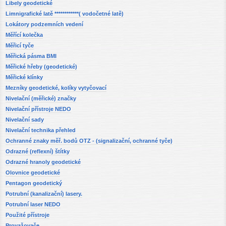
Libely geodetické
Limnigrafické latě ************( vodočetné latě)
Lokátory podzemních vedení
Měřící kolečka
Měřicí tyče
Měřická pásma BMI
Měřické hřeby (geodetické)
Měřické klínky
Mezníky geodetické, kolíky vytyčovací
Nivelační (měřické) značky
Nivelační přístroje NEDO
Nivelační sady
Nivelační technika přehled
Ochranné znaky měř. bodů OTZ - (signalizační, ochranné tyče)
Odrazné (reflexní) štítky
Odrazné hranoly geodetické
Olovnice geodetické
Pentagon geodetický
Potrubní (kanalizační) lasery.
Potrubní laser NEDO
Použité přístroje
Provažovače.