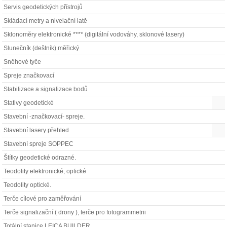
Servis geodetických přístrojů
Skládací metry a nivelační latě
Sklonoměry elektronické **** (digitální vodováhy, sklonové lasery)
Slunečník (deštník) měřický
Sněhové tyče
Spreje značkovací
Stabilizace a signalizace bodů
Stativy geodetické
Stavební -značkovací- spreje.
Stavební lasery přehled
Stavební spreje SOPPEC
Štítky geodetické odrazné.
Teodolity elektronické, optické
Teodolity optické.
Terče cílové pro zaměřování
Terče signalizační ( drony ), terče pro fotogrammetrii
Totální stanice LEICA BUILDER