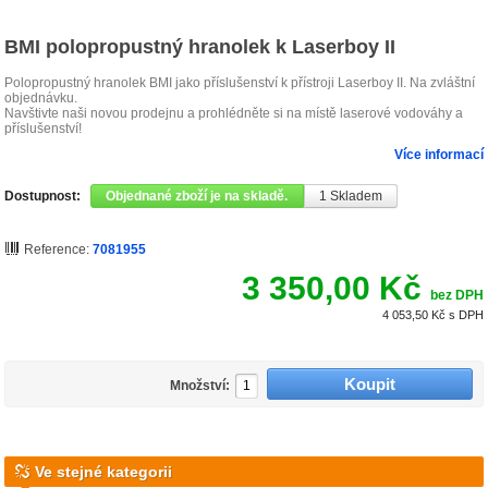
BMI polopropustný hranolek k Laserboy II
Polopropustný hranolek BMI jako příslušenství k přístroji Laserboy II. Na zvláštní
objednávku.
Navštivte naši novou prodejnu a prohlédněte si na místě laserové vodováhy a
příslušenství!
Více informací
Dostupnost:
Objednané zboží je na skladě.
1
Skladem
Reference:
7081955
3 350,00 Kč
bez DPH
4 053,50 Kč
s DPH
Množství:
Ve stejné kategorii