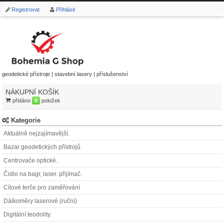
Registrovat
Přihlásit
geodetické přístroje | stavební lasery | příslušenství
NÁKUPNÍ KOŠÍK
přidáno
0
položek
Kategorie
Aktuálně nejzajímavější.
Bazar geodetických přístrojů
Centrovače optické.
Čidlo na bagr, laser. přijímač.
Cílové terče pro zaměřování
Dálkoměry laserové (ruční)
Digitální teodolity.