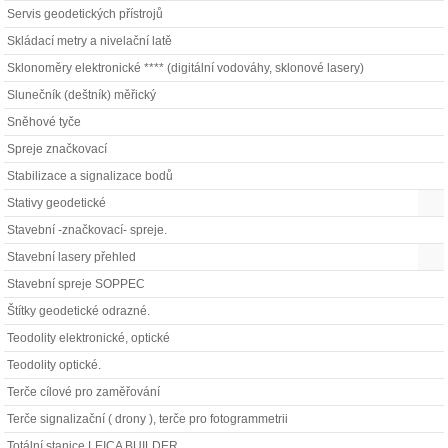
Servis geodetických přístrojů
Skládací metry a nivelační latě
Sklonoměry elektronické **** (digitální vodováhy, sklonové lasery)
Slunečník (deštník) měřický
Sněhové tyče
Spreje značkovací
Stabilizace a signalizace bodů
Stativy geodetické
Stavební -značkovací- spreje.
Stavební lasery přehled
Stavební spreje SOPPEC
Štítky geodetické odrazné.
Teodolity elektronické, optické
Teodolity optické.
Terče cílové pro zaměřování
Terče signalizační ( drony ), terče pro fotogrammetrii
Totální stanice LEICA BUILDER