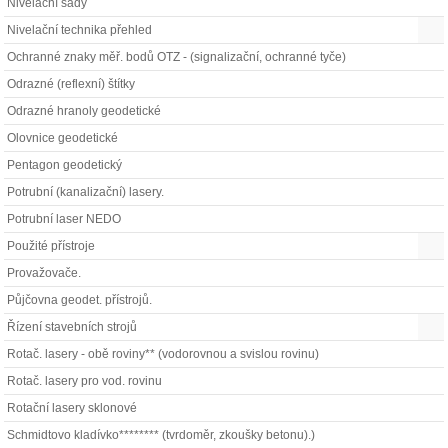
Nivelační sady
Nivelační technika přehled
Ochranné znaky měř. bodů OTZ - (signalizační, ochranné tyče)
Odrazné (reflexní) štítky
Odrazné hranoly geodetické
Olovnice geodetické
Pentagon geodetický
Potrubní (kanalizační) lasery.
Potrubní laser NEDO
Použité přístroje
Provažovače.
Půjčovna geodet. přístrojů.
Řízení stavebních strojů
Rotač. lasery - obě roviny** (vodorovnou a svislou rovinu)
Rotač. lasery pro vod. rovinu
Rotační lasery sklonové
Schmidtovo kladívko******** (tvrdoměr, zkoušky betonu).)