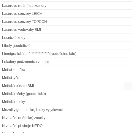
Laserové (ruční) dálkoměry
Laserové senzory LEICA
Laserové senzory TOPCON
Laserové vodováhy BMI
Lesnické křídy
Libely geodetické
Limnigrafické latě ************( vodočetné latě)
Lokátory podzemních vedení
Měřící kolečka
Měřicí tyče
Měřická pásma BMI
Měřické hřeby (geodetické)
Měřické klínky
Mezníky geodetické, kolíky vytyčovací
Nivelační (měřické) značky
Nivelační přístroje NEDO