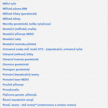
Měřicí tyče
Měřická pásma BMI
Měřické hřeby (geodetické)
Měřické klínky
Mezníky geodetické, kolíky vytyčovací
Nivelační (měřické) značky
Nivelační přístroje NEDO
Nivelační sady
Nivelační technika přehled
Ochranné znaky měř. bodů OTZ - (signalizační, ochranné tyče)
Odrazné (reflexní) štítky
Odrazné hranoly geodetické
Olovnice geodetické
Pentagon geodetický
Potrubní (kanalizační) lasery.
Potrubní laser NEDO
Použité přístroje
Provažovače.
Půjčovna geodet. přístrojů.
Řízení stavebních strojů
Rotač. lasery - obě roviny** (vodorovnou a svislou rovinu)