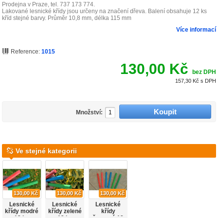
Prodejna v Praze, tel. 737 173 774.
Lakované lesnické křídy jsou určeny na značení dřeva. Balení obsahuje 12 ks
kříd stejné barvy. Průměr 10,8 mm, délka 115 mm
Více informací
Reference:
1015
130,00 Kč
bez DPH
157,30 Kč
s DPH
Množství:
Ve stejné kategorii
130,00 Kč
130,00 Kč
130,00 Kč
Lesnické
Lesnické
Lesnické
křídy modré
křídy zelené
křídy
12 ks
12 ks
červené 12