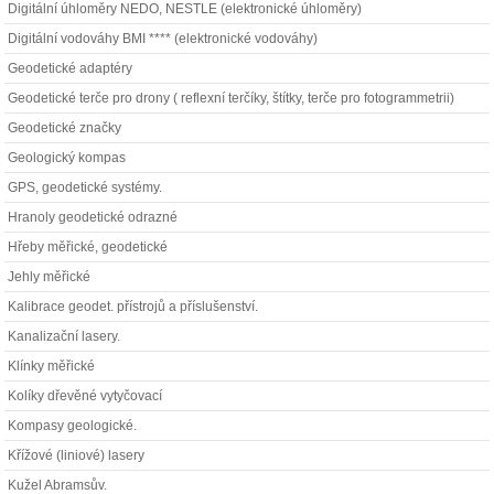
Digitální úhloměry NEDO, NESTLE (elektronické úhloměry)
Digitální vodováhy BMI **** (elektronické vodováhy)
Geodetické adaptéry
Geodetické terče pro drony ( reflexní terčíky, štítky, terče pro fotogrammetrii)
Geodetické značky
Geologický kompas
GPS, geodetické systémy.
Hranoly geodetické odrazné
Hřeby měřické, geodetické
Jehly měřické
Kalibrace geodet. přístrojů a příslušenství.
Kanalizační lasery.
Klínky měřické
Kolíky dřevěné vytyčovací
Kompasy geologické.
Křížové (liniové) lasery
Kužel Abramsův.