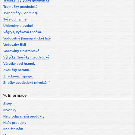
Trasírky (výtyčky) geodetické
Trojnožky geodetické
Tvrdoměry (Schmidt).
Tyče ochranné
Úhloměry stavební
Vágrys, výšková značka.
Vodočetné (limnigrafické) latě
Vodováhy BMI
Vodováhy elektronické
Výtyčky (trasírky) geodetické
Výtyčky pod hranol.
Zkoušky betonu.
Značkovací spreje.
Značky geodetické (nivelační)
Informace
Slevy
Novinky
Nejprodávanější produkty
Naše prodejny
Napište nám