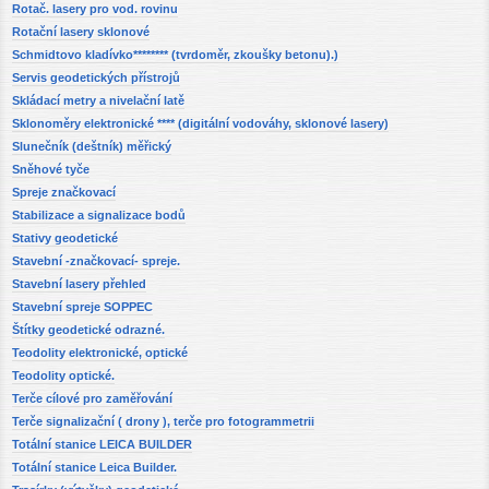
Rotač. lasery pro vod. rovinu
Rotační lasery sklonové
Schmidtovo kladívko******** (tvrdoměr, zkoušky betonu).)
Servis geodetických přístrojů
Skládací metry a nivelační latě
Sklonoměry elektronické **** (digitální vodováhy, sklonové lasery)
Slunečník (deštník) měřický
Sněhové tyče
Spreje značkovací
Stabilizace a signalizace bodů
Stativy geodetické
Stavební -značkovací- spreje.
Stavební lasery přehled
Stavební spreje SOPPEC
Štítky geodetické odrazné.
Teodolity elektronické, optické
Teodolity optické.
Terče cílové pro zaměřování
Terče signalizační ( drony ), terče pro fotogrammetrii
Totální stanice LEICA BUILDER
Totální stanice Leica Builder.