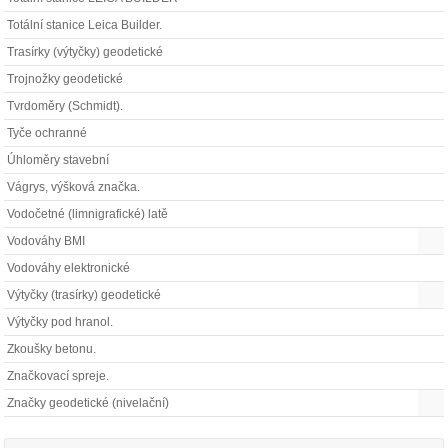
Totální stanice Leica Builder.
Trasírky (výtyčky) geodetické
Trojnožky geodetické
Tvrdoměry (Schmidt).
Tyče ochranné
Úhloměry stavební
Vágrys, výšková značka.
Vodočetné (limnigrafické) latě
Vodováhy BMI
Vodováhy elektronické
Výtyčky (trasírky) geodetické
Výtyčky pod hranol.
Zkoušky betonu.
Značkovací spreje.
Značky geodetické (nivelační)