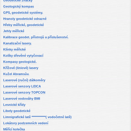
Geodetické značky
Geologický kompas
GPS, geodetické systémy.
Hranoly geodetické odrazné
Hřeby měřické, geodetické
Jehly měřické
Kalibrace geodet. přístrojů a příslušenství.
Kanalizační lasery.
Klínky měřické
Kolíky dřevěné vytyčovací
Kompasy geologické.
Křížové (liniové) lasery
Kužel Abramsův.
Laserové (ruční) dálkoměry
Laserové senzory LEICA
Laserové senzory TOPCON
Laserové vodováhy BMI
Lesnické křídy
Libely geodetické
Limnigrafické latě ************( vodočetné latě)
Lokátory podzemních vedení
Měřící kolečka