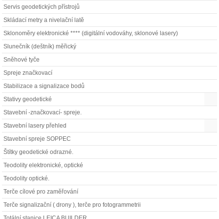
Servis geodetických přístrojů
Skládací metry a nivelační latě
Sklonoměry elektronické **** (digitální vodováhy, sklonové lasery)
Slunečník (deštník) měřický
Sněhové tyče
Spreje značkovací
Stabilizace a signalizace bodů
Stativy geodetické
Stavební -značkovací- spreje.
Stavební lasery přehled
Stavební spreje SOPPEC
Štítky geodetické odrazné.
Teodolity elektronické, optické
Teodolity optické.
Terče cílové pro zaměřování
Terče signalizační ( drony ), terče pro fotogrammetrii
Totální stanice LEICA BUILDER