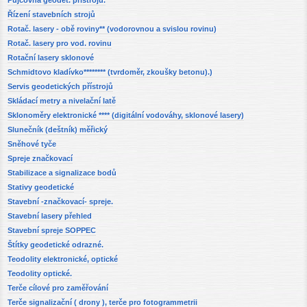
Půjčovna geodet. přístrojů.
Řízení stavebních strojů
Rotač. lasery - obě roviny** (vodorovnou a svislou rovinu)
Rotač. lasery pro vod. rovinu
Rotační lasery sklonové
Schmidtovo kladívko******** (tvrdoměr, zkoušky betonu).)
Servis geodetických přístrojů
Skládací metry a nivelační latě
Sklonoměry elektronické **** (digitální vodováhy, sklonové lasery)
Slunečník (deštník) měřický
Sněhové tyče
Spreje značkovací
Stabilizace a signalizace bodů
Stativy geodetické
Stavební -značkovací- spreje.
Stavební lasery přehled
Stavební spreje SOPPEC
Štítky geodetické odrazné.
Teodolity elektronické, optické
Teodolity optické.
Terče cílové pro zaměřování
Terče signalizační ( drony ), terče pro fotogrammetrii