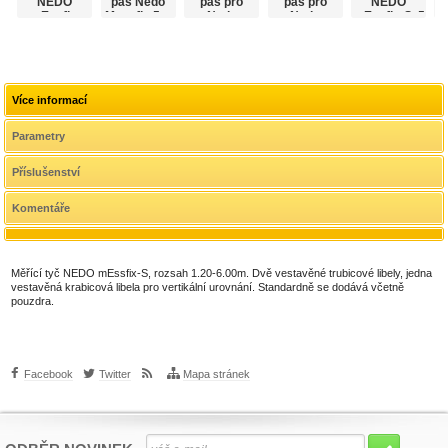
NEDO
pás Nedo
pás pro
pás pro
NEDO
mEssfix,
Messfix 5m
Nedo
Nedo
mEssfix-S, 5
5m.
Messfix
Messfix
m
mE
Compact
Compact
3,04 m.
5.01m
Více informací
Parametry
Příslušenství
Komentáře
Měřící tyč NEDO mEssfix-S, rozsah 1.20-6.00m. Dvě vestavěné trubicové libely, jedna
vestavěná krabicová libela pro vertikální urovnání. Standardně se dodává včetně
pouzdra.
Facebook
Twitter
Mapa stránek