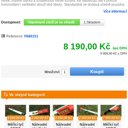
délek, hlavně otvorů a vzdáleností svisle vzhůru. Ke stabilizaci latí v poloze
horizontální i vertikální slouží dvě libely. Standardně se dodává včetně pouzdra.
Více informací
Dostupnost:
Objednané zboží je na skladě.
1
Skladem
Reference:
F680151
8 190,00 Kč
bez DPH
9 909,90 Kč
s DPH
Množství:
Ve stejné kategorii
6 500,00 Kč
2 260,00 Kč
2 050,00 Kč
2 260,00 Kč
7 900,00 Kč
Měřící tyč
Náhradní
Náhradní
Náhradní
Měřící tyč