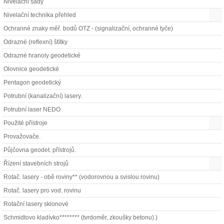
Nivelační sady
Nivelační technika přehled
Ochranné znaky měř. bodů OTZ - (signalizační, ochranné tyče)
Odrazné (reflexní) štítky
Odrazné hranoly geodetické
Olovnice geodetické
Pentagon geodetický
Potrubní (kanalizační) lasery.
Potrubní laser NEDO
Použité přístroje
Provažovače.
Půjčovna geodet. přístrojů.
Řízení stavebních strojů
Rotač. lasery - obě roviny** (vodorovnou a svislou rovinu)
Rotač. lasery pro vod. rovinu
Rotační lasery sklonové
Schmidtovo kladívko******** (tvrdoměr, zkoušky betonu).)