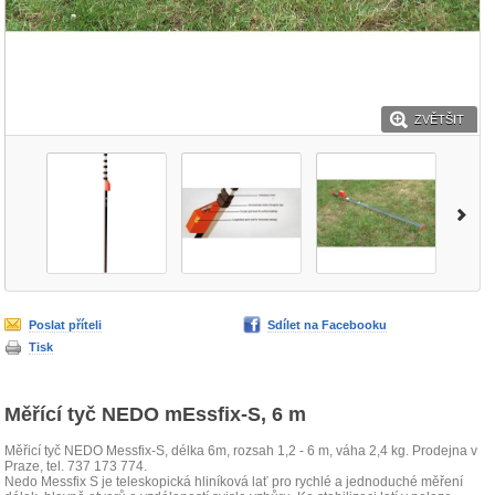
ZVĚTŠIT
Poslat příteli
Sdílet na Facebooku
Tisk
Měřící tyč NEDO mEssfix-S, 6 m
Měřicí tyč NEDO Messfix-S, délka 6m, rozsah 1,2 - 6 m, váha 2,4 kg. Prodejna v
Praze, tel. 737 173 774.
Nedo Messfix S je teleskopická hliníková lať pro rychlé a jednoduché měření