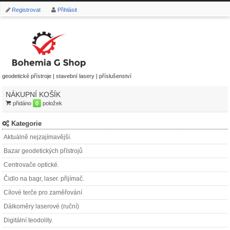
Registrovat
Přihlásit
geodetické přístroje | stavební lasery | příslušenství
NÁKUPNÍ KOŠÍK
přidáno
0
položek
Kategorie
Aktuálně nejzajímavější.
Bazar geodetických přístrojů
Centrovače optické.
Čidlo na bagr, laser. přijímač.
Cílové terče pro zaměřování
Dálkoměry laserové (ruční)
Digitální teodolity.