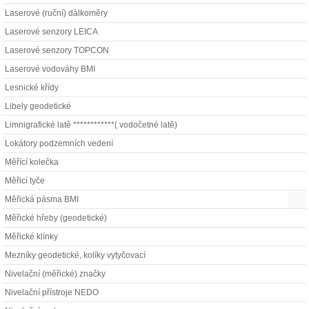
Laserové (ruční) dálkoměry
Laserové senzory LEICA
Laserové senzory TOPCON
Laserové vodováhy BMI
Lesnické křídy
Libely geodetické
Limnigrafické latě ************( vodočetné latě)
Lokátory podzemních vedení
Měřící kolečka
Měřicí tyče
Měřická pásma BMI
Měřické hřeby (geodetické)
Měřické klínky
Mezníky geodetické, kolíky vytyčovací
Nivelační (měřické) značky
Nivelační přístroje NEDO