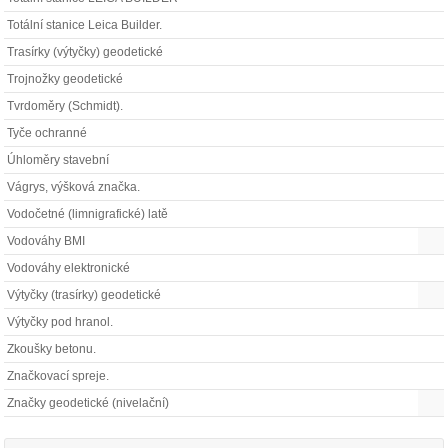
Totální stanice Leica Builder.
Trasírky (výtyčky) geodetické
Trojnožky geodetické
Tvrdoměry (Schmidt).
Tyče ochranné
Úhloměry stavební
Vágrys, výšková značka.
Vodočetné (limnigrafické) latě
Vodováhy BMI
Vodováhy elektronické
Výtyčky (trasírky) geodetické
Výtyčky pod hranol.
Zkoušky betonu.
Značkovací spreje.
Značky geodetické (nivelační)