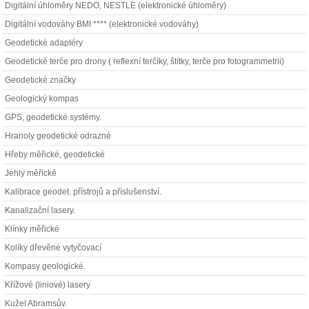
Digitální úhloměry NEDO, NESTLE (elektronické úhloměry)
Digitální vodováhy BMI **** (elektronické vodováhy)
Geodetické adaptéry
Geodetické terče pro drony ( reflexní terčíky, štítky, terče pro fotogrammetrii)
Geodetické značky
Geologický kompas
GPS, geodetické systémy.
Hranoly geodetické odrazné
Hřeby měřické, geodetické
Jehly měřické
Kalibrace geodet. přístrojů a příslušenství.
Kanalizační lasery.
Klínky měřické
Kolíky dřevěné vytyčovací
Kompasy geologické.
Křížové (liniové) lasery
Kužel Abramsův.