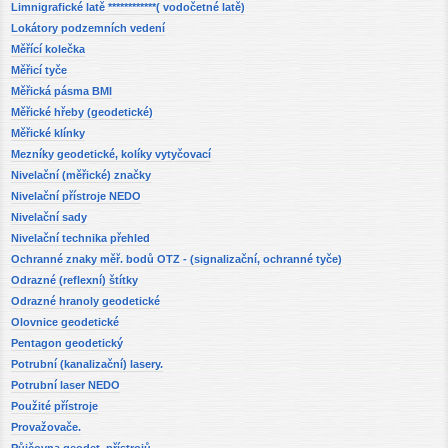
Limnigrafické latě ************( vodočetné latě)
Lokátory podzemních vedení
Měřící kolečka
Měřicí tyče
Měřická pásma BMI
Měřické hřeby (geodetické)
Měřické klínky
Mezníky geodetické, kolíky vytyčovací
Nivelační (měřické) značky
Nivelační přístroje NEDO
Nivelační sady
Nivelační technika přehled
Ochranné znaky měř. bodů OTZ - (signalizační, ochranné tyče)
Odrazné (reflexní) štítky
Odrazné hranoly geodetické
Olovnice geodetické
Pentagon geodetický
Potrubní (kanalizační) lasery.
Potrubní laser NEDO
Použité přístroje
Provažovače.