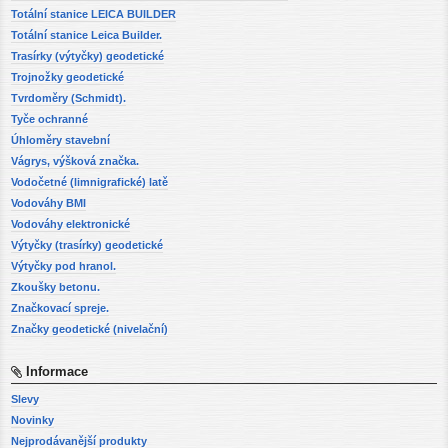
Totální stanice LEICA BUILDER
Totální stanice Leica Builder.
Trasírky (výtyčky) geodetické
Trojnožky geodetické
Tvrdoměry (Schmidt).
Tyče ochranné
Úhloměry stavební
Vágrys, výšková značka.
Vodočetné (limnigrafické) latě
Vodováhy BMI
Vodováhy elektronické
Výtyčky (trasírky) geodetické
Výtyčky pod hranol.
Zkoušky betonu.
Značkovací spreje.
Značky geodetické (nivelační)
Informace
Slevy
Novinky
Nejprodávanější produkty