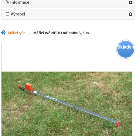
Informace
Výrobci
Měřicí tyče
>
Měřící tyč NEDO mEssfix-S, 6 m
Skladem