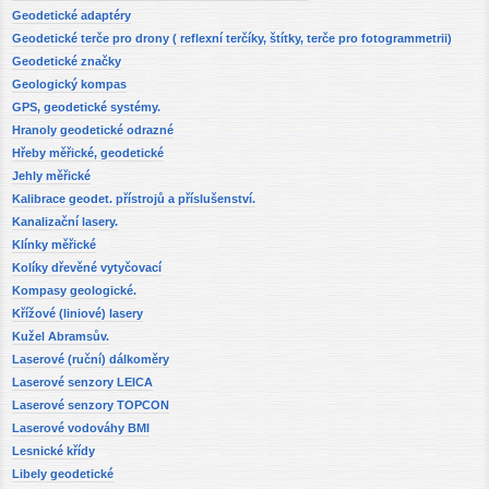
Geodetické adaptéry
Geodetické terče pro drony ( reflexní terčíky, štítky, terče pro fotogrammetrii)
Geodetické značky
Geologický kompas
GPS, geodetické systémy.
Hranoly geodetické odrazné
Hřeby měřické, geodetické
Jehly měřické
Kalibrace geodet. přístrojů a příslušenství.
Kanalizační lasery.
Klínky měřické
Kolíky dřevěné vytyčovací
Kompasy geologické.
Křížové (liniové) lasery
Kužel Abramsův.
Laserové (ruční) dálkoměry
Laserové senzory LEICA
Laserové senzory TOPCON
Laserové vodováhy BMI
Lesnické křídy
Libely geodetické