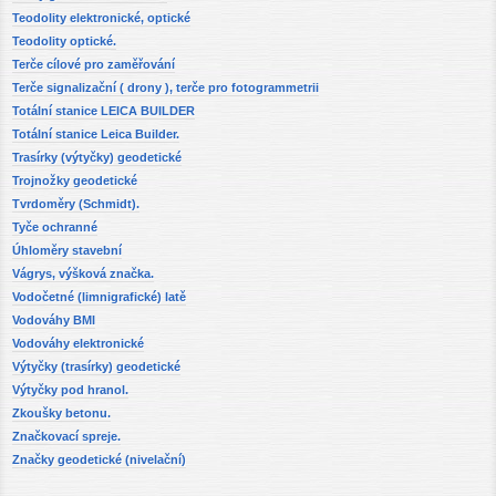
Teodolity elektronické, optické
Teodolity optické.
Terče cílové pro zaměřování
Terče signalizační ( drony ), terče pro fotogrammetrii
Totální stanice LEICA BUILDER
Totální stanice Leica Builder.
Trasírky (výtyčky) geodetické
Trojnožky geodetické
Tvrdoměry (Schmidt).
Tyče ochranné
Úhloměry stavební
Vágrys, výšková značka.
Vodočetné (limnigrafické) latě
Vodováhy BMI
Vodováhy elektronické
Výtyčky (trasírky) geodetické
Výtyčky pod hranol.
Zkoušky betonu.
Značkovací spreje.
Značky geodetické (nivelační)