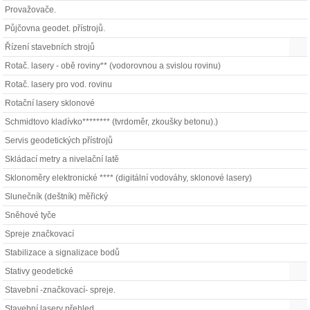
Provažovače.
Půjčovna geodet. přístrojů.
Řízení stavebních strojů
Rotač. lasery - obě roviny** (vodorovnou a svislou rovinu)
Rotač. lasery pro vod. rovinu
Rotační lasery sklonové
Schmidtovo kladívko******** (tvrdoměr, zkoušky betonu).)
Servis geodetických přístrojů
Skládací metry a nivelační latě
Sklonoměry elektronické **** (digitální vodováhy, sklonové lasery)
Slunečník (deštník) měřický
Sněhové tyče
Spreje značkovací
Stabilizace a signalizace bodů
Stativy geodetické
Stavební -značkovací- spreje.
Stavební lasery přehled