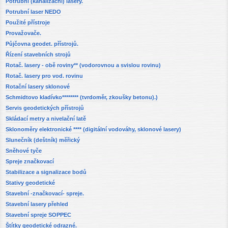
Potrubní (kanalizační) lasery.
Potrubní laser NEDO
Použité přístroje
Provažovače.
Půjčovna geodet. přístrojů.
Řízení stavebních strojů
Rotač. lasery - obě roviny** (vodorovnou a svislou rovinu)
Rotač. lasery pro vod. rovinu
Rotační lasery sklonové
Schmidtovo kladívko******** (tvrdoměr, zkoušky betonu).)
Servis geodetických přístrojů
Skládací metry a nivelační latě
Sklonoměry elektronické **** (digitální vodováhy, sklonové lasery)
Slunečník (deštník) měřický
Sněhové tyče
Spreje značkovací
Stabilizace a signalizace bodů
Stativy geodetické
Stavební -značkovací- spreje.
Stavební lasery přehled
Stavební spreje SOPPEC
Štítky geodetické odrazné.