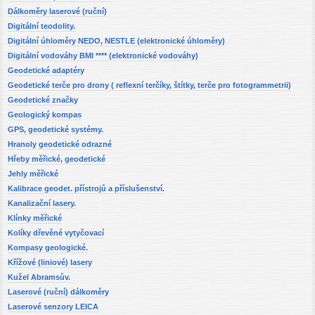
Dálkoměry laserové (ruční)
Digitální teodolity.
Digitální úhloměry NEDO, NESTLE (elektronické úhloměry)
Digitální vodováhy BMI **** (elektronické vodováhy)
Geodetické adaptéry
Geodetické terče pro drony ( reflexní terčíky, štítky, terče pro fotogrammetrii)
Geodetické značky
Geologický kompas
GPS, geodetické systémy.
Hranoly geodetické odrazné
Hřeby měřické, geodetické
Jehly měřické
Kalibrace geodet. přístrojů a příslušenství.
Kanalizační lasery.
Klínky měřické
Kolíky dřevěné vytyčovací
Kompasy geologické.
Křížové (liniové) lasery
Kužel Abramsův.
Laserové (ruční) dálkoměry
Laserové senzory LEICA