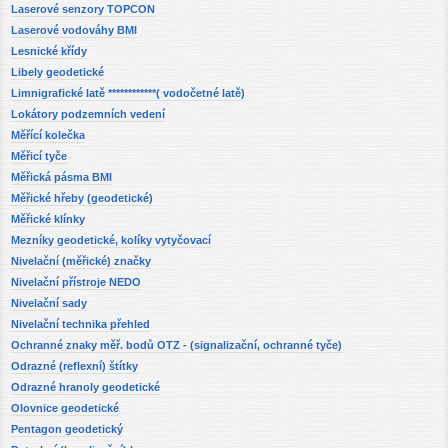
Laserové senzory TOPCON
Laserové vodováhy BMI
Lesnické křídy
Libely geodetické
Limnigrafické latě ************( vodočetné latě)
Lokátory podzemních vedení
Měřící kolečka
Měřicí tyče
Měřická pásma BMI
Měřické hřeby (geodetické)
Měřické klínky
Mezníky geodetické, kolíky vytyčovací
Nivelační (měřické) značky
Nivelační přístroje NEDO
Nivelační sady
Nivelační technika přehled
Ochranné znaky měř. bodů OTZ - (signalizační, ochranné tyče)
Odrazné (reflexní) štítky
Odrazné hranoly geodetické
Olovnice geodetické
Pentagon geodetický