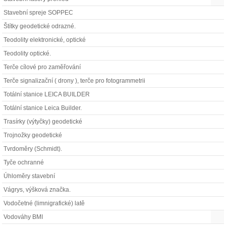
Stavební spreje SOPPEC
Štítky geodetické odrazné.
Teodolity elektronické, optické
Teodolity optické.
Terče cílové pro zaměřování
Terče signalizační ( drony ), terče pro fotogrammetrii
Totální stanice LEICA BUILDER
Totální stanice Leica Builder.
Trasírky (výtyčky) geodetické
Trojnožky geodetické
Tvrdoměry (Schmidt).
Tyče ochranné
Úhloměry stavební
Vágrys, výšková značka.
Vodočetné (limnigrafické) latě
Vodováhy BMI