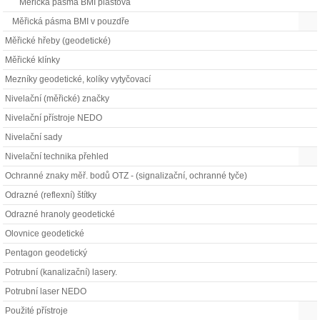
Měřická pásma BMI plastová
Měřická pásma BMI v pouzdře
Měřické hřeby (geodetické)
Měřické klínky
Mezníky geodetické, kolíky vytyčovací
Nivelační (měřické) značky
Nivelační přístroje NEDO
Nivelační sady
Nivelační technika přehled
Ochranné znaky měř. bodů OTZ - (signalizační, ochranné tyče)
Odrazné (reflexní) štítky
Odrazné hranoly geodetické
Olovnice geodetické
Pentagon geodetický
Potrubní (kanalizační) lasery.
Potrubní laser NEDO
Použité přístroje