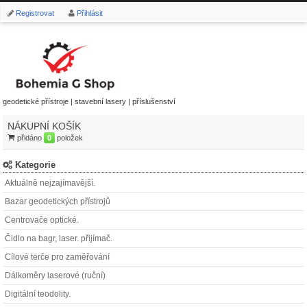
Registrovat
Přihlásit
geodetické přístroje | stavební lasery | příslušenství
NÁKUPNÍ KOŠÍK
přidáno
0
položek
Kategorie
Aktuálně nejzajímavější.
Bazar geodetických přístrojů
Centrovače optické.
Čidlo na bagr, laser. přijímač.
Cílové terče pro zaměřování
Dálkoměry laserové (ruční)
Digitální teodolity.