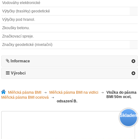
Vodováhy elektronické
Výtyčky (trasírky) geodetické
Výtyčky pod hranol.
Zkoušky betonu.
Značkovací spreje.
Značky geodetické (nivelační)
Informace
Výrobci
Měřická pásma BMI
>
Měřická pásma BMI na vidlici
>
Vložka do pásma
BMI 50m ocel,
Měřická pásma BMI ocelová
>
odsazení B.
Skladem