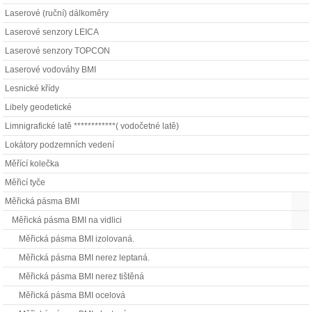
Laserové (ruční) dálkoměry
Laserové senzory LEICA
Laserové senzory TOPCON
Laserové vodováhy BMI
Lesnické křídy
Libely geodetické
Limnigrafické latě ************( vodočetné latě)
Lokátory podzemních vedení
Měřící kolečka
Měřicí tyče
Měřická pásma BMI
Měřická pásma BMI na vidlici
Měřická pásma BMI izolovaná.
Měřická pásma BMI nerez leptaná.
Měřická pásma BMI nerez tištěná
Měřická pásma BMI ocelová