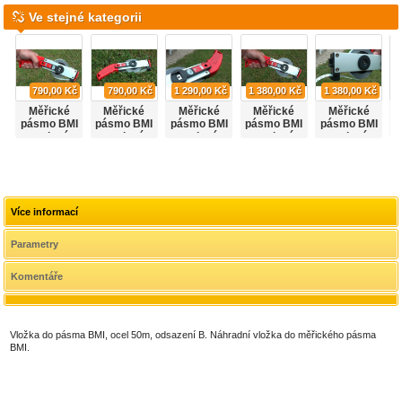
Ve stejné kategorii
790,00 Kč
790,00 Kč
1 290,00 Kč
1 380,00 Kč
1 380,00 Kč
Měřické
Měřické
Měřické
Měřické
Měřické
pásmo BMI
pásmo BMI
pásmo BMI
pásmo BMI
pásmo BMI
p
ocelové
ocelové
ocelové,
ocelové
ocelové,
15m,
15m,
15m,
20m,
20m,
odsazení A
odsazení B
odsazení A
odsazení A
odsazení B
o
Více informací
Parametry
Komentáře
Vložka do pásma BMI, ocel 50m, odsazení B. Náhradní vložka do měřického pásma
BMI.