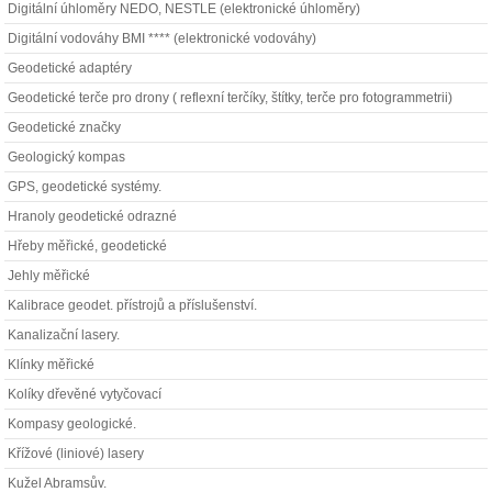
Digitální úhloměry NEDO, NESTLE (elektronické úhloměry)
Digitální vodováhy BMI **** (elektronické vodováhy)
Geodetické adaptéry
Geodetické terče pro drony ( reflexní terčíky, štítky, terče pro fotogrammetrii)
Geodetické značky
Geologický kompas
GPS, geodetické systémy.
Hranoly geodetické odrazné
Hřeby měřické, geodetické
Jehly měřické
Kalibrace geodet. přístrojů a příslušenství.
Kanalizační lasery.
Klínky měřické
Kolíky dřevěné vytyčovací
Kompasy geologické.
Křížové (liniové) lasery
Kužel Abramsův.