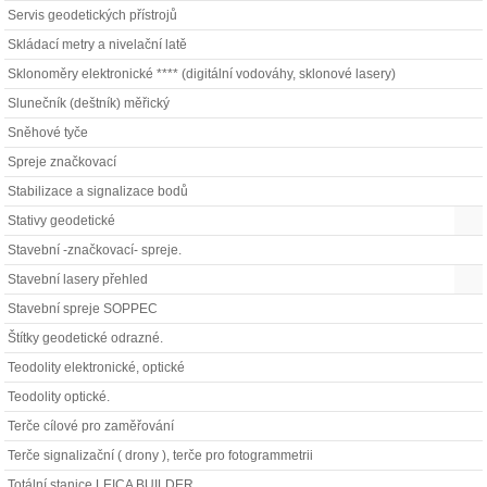
Servis geodetických přístrojů
Skládací metry a nivelační latě
Sklonoměry elektronické **** (digitální vodováhy, sklonové lasery)
Slunečník (deštník) měřický
Sněhové tyče
Spreje značkovací
Stabilizace a signalizace bodů
Stativy geodetické
Stavební -značkovací- spreje.
Stavební lasery přehled
Stavební spreje SOPPEC
Štítky geodetické odrazné.
Teodolity elektronické, optické
Teodolity optické.
Terče cílové pro zaměřování
Terče signalizační ( drony ), terče pro fotogrammetrii
Totální stanice LEICA BUILDER