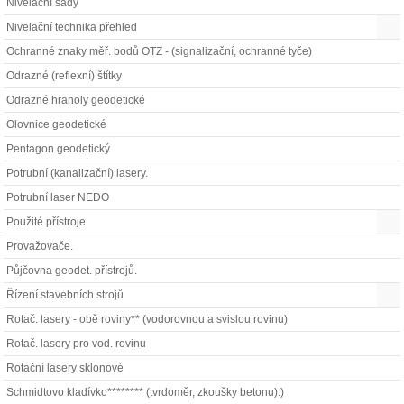
Nivelační sady
Nivelační technika přehled
Ochranné znaky měř. bodů OTZ - (signalizační, ochranné tyče)
Odrazné (reflexní) štítky
Odrazné hranoly geodetické
Olovnice geodetické
Pentagon geodetický
Potrubní (kanalizační) lasery.
Potrubní laser NEDO
Použité přístroje
Provažovače.
Půjčovna geodet. přístrojů.
Řízení stavebních strojů
Rotač. lasery - obě roviny** (vodorovnou a svislou rovinu)
Rotač. lasery pro vod. rovinu
Rotační lasery sklonové
Schmidtovo kladívko******** (tvrdoměr, zkoušky betonu).)