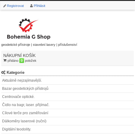
Registrovat
Přihlásit
geodetické přístroje | stavební lasery | příslušenství
NÁKUPNÍ KOŠÍK
přidáno
0
položek
Kategorie
Aktuálně nejzajímavější.
Bazar geodetických přístrojů
Centrovače optické.
Čidlo na bagr, laser. přijímač.
Cílové terče pro zaměřování
Dálkoměry laserové (ruční)
Digitální teodolity.