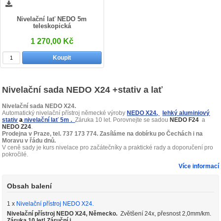
Nivelační lať NEDO 5m
teleskopická
1 270,00 Kč
Koupit
Nivelační sada NEDO X24 +stativ a lať
Nivelační sada NEDO X24.
Automatický nivelační přístroj německé výroby
NEDO X24
,
lehký aluminiový
stativ
a
nivelační lať 5m
.
Záruka 10 let. Porovnejte se sadou
NEDO F24
a
NEDO Z24
.
Prodejna v Praze, tel. 737 173 774. Zasíláme na dobírku po Čechách i na
Moravu v řádu dnů.
V ceně sady je kurs nivelace pro začátečníky a praktické rady a doporučení pro
pokročilé.
Více informací
Obsah balení
1 x
Nivelační přístroj NEDO X24.
Nivelační přístroj
NEDO X24, Německo.
Zvětšení 24x, přesnost 2,0mm/km.
Záruka 10 let! Záruční i