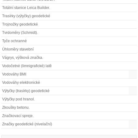
Totální stanice Leica Builder.
Trasírky (výtyčky) geodetické
Trojnožky geodetické
Tvrdoměry (Schmidt).
Tyče ochranné
Úhloměry stavební
Vágrys, výšková značka.
Vodočetné (limnigrafické) latě
Vodováhy BMI
Vodováhy elektronické
Výtyčky (trasírky) geodetické
Výtyčky pod hranol.
Zkoušky betonu.
Značkovací spreje.
Značky geodetické (nivelační)