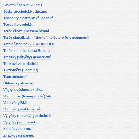
Stavební spreje SOPPEC
Štítky geodetické odrazné.
Teodolity elektronické, optické
Teodolity optické.
Terče cílové pro zaměřování
Terče signalizační ( drony ), terče pro fotogrammetrii
Totální stanice LEICA BUILDER
Totální stanice Leica Builder.
Trasírky (výtyčky) geodetické
Trojnožky geodetické
Tvrdoměry (Schmidt).
Tyče ochranné
Úhloměry stavební
Vágrys, výšková značka.
Vodočetné (limnigrafické) latě
Vodováhy BMI
Vodováhy elektronické
Výtyčky (trasírky) geodetické
Výtyčky pod hranol.
Zkoušky betonu.
Značkovací spreje.