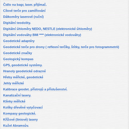
Čidlo na bagr, laser. přijímač.
Cílové terče pro zaměřování
Dálkoměry laserové (ruční)
Digitální teodolity.
Digitální úhloměry NEDO, NESTLE (elektronické úhloměry)
Digitální vodováhy BMI **** (elektronické vodováhy)
Geodetické adaptéry
Geodetické terče pro drony ( reflexní terčíky, štítky, terče pro fotogrammetrii)
Geodetické značky
Geologický kompas
GPS, geodetické systémy.
Hranoly geodetické odrazné
Hřeby měřické, geodetické
Jehly měřické
Kalibrace geodet. přístrojů a příslušenství.
Kanalizační lasery.
Klínky měřické
Kolíky dřevěné vytyčovací
Kompasy geologické.
Křížové (liniové) lasery
Kužel Abramsův.