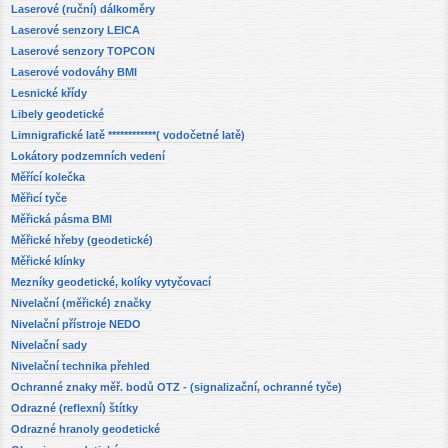
Laserové (ruční) dálkoměry
Laserové senzory LEICA
Laserové senzory TOPCON
Laserové vodováhy BMI
Lesnické křídy
Libely geodetické
Limnigrafické latě ************( vodočetné latě)
Lokátory podzemních vedení
Měřící kolečka
Měřicí tyče
Měřická pásma BMI
Měřické hřeby (geodetické)
Měřické klínky
Mezníky geodetické, kolíky vytyčovací
Nivelační (měřické) značky
Nivelační přístroje NEDO
Nivelační sady
Nivelační technika přehled
Ochranné znaky měř. bodů OTZ - (signalizační, ochranné tyče)
Odrazné (reflexní) štítky
Odrazné hranoly geodetické