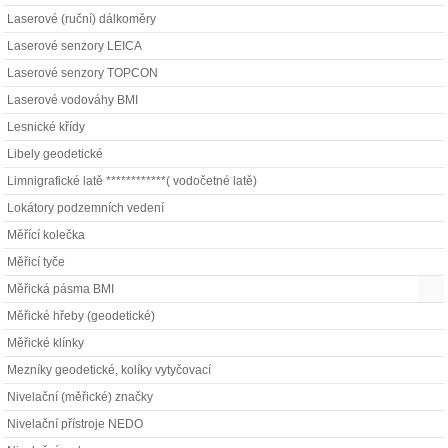
Laserové (ruční) dálkoměry
Laserové senzory LEICA
Laserové senzory TOPCON
Laserové vodováhy BMI
Lesnické křídy
Libely geodetické
Limnigrafické latě ************( vodočetné latě)
Lokátory podzemních vedení
Měřící kolečka
Měřicí tyče
Měřická pásma BMI
Měřické hřeby (geodetické)
Měřické klínky
Mezníky geodetické, kolíky vytyčovací
Nivelační (měřické) značky
Nivelační přístroje NEDO