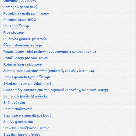
Olovnice geodetické
Pentagon geodetický
Potrubní (kanalizační) lasery.
Potrubní laser NEDO
Použité přístroje
Provažovače.
Půjčovna geodet. přístrojů.
Řízení stavebních strojů
Rotač. lasery - obě roviny** (vodorovnou a svislou rovinu)
Rotač. lasery pro vod. rovinu
Rotační lasery sklonové
Schmidtovo kladívko******** (tvrdoměr, zkoušky betonu).)
Servis geodetických přístrojů
Skládací metry a nivelační latě
Sklonoměry elektronické **** (digitální vodováhy, sklonové lasery)
Slunečník (deštník) měřický
Sněhové tyče
Spreje značkovací
Stabilizace a signalizace bodů
Stativy geodetické
Stavební -značkovací- spreje.
Stavební lasery přehled