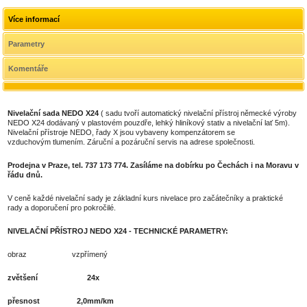
Více informací
Parametry
Komentáře
Nivelační sada
NEDO X24
( sadu tvoří automatický nivelační přístroj německé výroby
NEDO X24 dodávaný v plastovém pouzdře, lehký hliníkový stativ a nivelační lať 5m).
Nivelační přístroje NEDO, řady X jsou vybaveny kompenzátorem se
vzduchovým tlumením. Záruční a pozáruční servis na adrese společnosti.
Prodejna v Praze, tel. 737 173 774. Zasíláme na dobírku po Čechách i na Moravu v
řádu dnů.
V ceně každé nivelační sady je základní kurs nivelace pro začátečníky a praktické
rady a doporučení pro pokročilé.
NIVELAČNÍ PŘÍSTROJ NEDO X24 - TECHNICKÉ PARAMETRY:
obraz vzpřímený
zvětšení 24x
přesnost 2,0mm/km