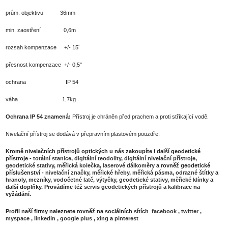
prům. objektivu 36mm
min. zaostření 0,6m
rozsah kompenzace +/- 15´
přesnost kompenzace +/- 0,5"
ochrana IP 54
váha 1,7kg
Ochrana IP 54 znamená:
Přístroj je chráněn před prachem a proti stříkající vodě.
Nivelační přístroj se dodává v přepravním plastovém pouzdře.
Kromě nivelačních přístrojů optických u nás zakoupíte i další geodetické
přístroje -
totální stanice
,
digitální teodolity
,
digitální nivelační přístroje
,
geodetické stativy
,
měřická kolečka
,
laserové dálkoměry
a rovněž geodetické
příslušenství -
nivelační značky
,
měřické hřeby
,
měřická pásma
,
odrazné štítky
a
hranoly
,
mezníky
,
vodočetné latě
,
výtyčky
,
geodetické stativy
,
měřické klínky
a
další doplňky. Provádíme též
servis geodetických přístrojů
a
kalibrace
na
vyžádání.
Profil naší firmy naleznete rovněž na sociálních sítích
facebook
,
twitter
,
myspace
,
linkedin
,
google plus
,
xing
a
pinterest