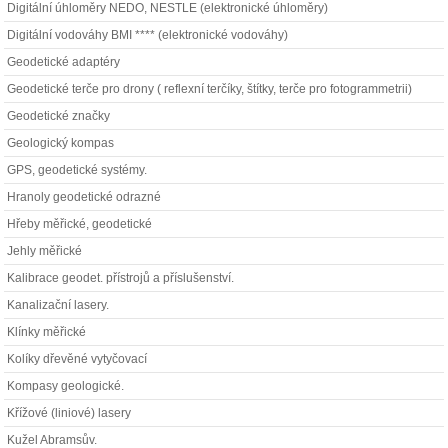
Digitální úhloměry NEDO, NESTLE (elektronické úhloměry)
Digitální vodováhy BMI **** (elektronické vodováhy)
Geodetické adaptéry
Geodetické terče pro drony ( reflexní terčíky, štítky, terče pro fotogrammetrii)
Geodetické značky
Geologický kompas
GPS, geodetické systémy.
Hranoly geodetické odrazné
Hřeby měřické, geodetické
Jehly měřické
Kalibrace geodet. přístrojů a příslušenství.
Kanalizační lasery.
Klínky měřické
Kolíky dřevěné vytyčovací
Kompasy geologické.
Křížové (liniové) lasery
Kužel Abramsův.