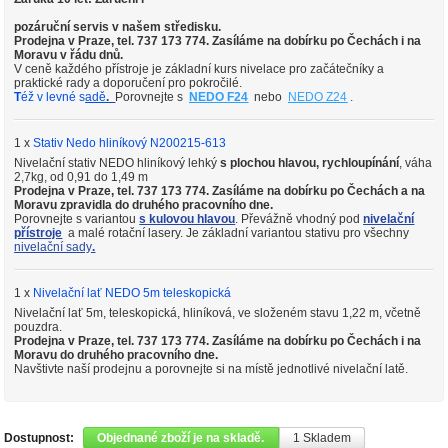
pozáruční servis v našem středisku.
Prodejna v Praze, tel. 737 173 774. Zasíláme na dobírku po Čechách i na
Moravu v řádu dnů.
V ceně každého přístroje je základní kurs nivelace pro začátečníky a
praktické rady a doporučení pro pokročilé.
T
éž v levné s
adě
.
Porovnejte s
NEDO F24
nebo
NEDO
Z24
.
1 x
Stativ Nedo hliníkový N200215-613
Nivelační stativ NEDO hliníkový lehký
s plochou hlavou, rychloupínání
, váha
2,7kg, od 0,91 do 1,49 m
Prodejna v Praze, tel. 737 173 774. Zasíláme na dobírku po Čechách a na
Moravu zpravidla do druhého pracovního dne.
Porovnejte s variantou
s kulovou hlavou
. Převážně vhodný pod
nivelační
přístroje
a malé rotační lasery. Je základní variantou stativu pro všechny
nivelační sady
.
1 x
Nivelační lať NEDO 5m teleskopická
Nivelační lať 5m, teleskopická, hliníková, ve složeném stavu 1,22 m, včetně
pouzdra.
Prodejna v Praze, tel. 737 173 774. Zasíláme na dobírku po Čechách i na
Moravu do druhého pracovního dne.
Navštivte naší prodejnu a porovnejte si na místě jednotlivé nivelační latě.
Dostupnost:
Objednané zboží je na skladě.
1
Skladem