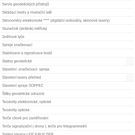
Servis geodetických přístrojů
Skládací metry a nivelační latě
Sklonoměry elektronické **** (digitální vodováhy, sklonové lasery)
Slunečník (deštník) měřický
Sněhové tyče
Spreje značkovací
Stabilizace a signalizace bodů
Stativy geodetické
Stavební -značkovací- spreje.
Stavební lasery přehled
Stavební spreje SOPPEC
Štítky geodetické odrazné.
Teodolity elektronické, optické
Teodolity optické.
Terče cílové pro zaměřování
Terče signalizační ( drony ), terče pro fotogrammetrii
Totální stanice LEICA BUILDER