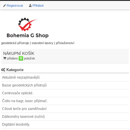
Registrovat
Přihlásit
geodetické přístroje | stavební lasery | příslušenství
NÁKUPNÍ KOŠÍK
přidáno
0
položek
Kategorie
Aktuálně nejzajímavější.
Bazar geodetických přístrojů
Centrovače optické.
Čidlo na bagr, laser. přijímač.
Cílové terče pro zaměřování
Dálkoměry laserové (ruční)
Digitální teodolity.