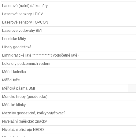
Laserové (ruční) dálkoměry
Laserové senzory LEICA
Laserové senzory TOPCON
Laserové vodováhy BMI
Lesnické křídy
Libely geodetické
Limnigrafické latě ************( vodočetné latě)
Lokátory podzemních vedení
Měřící kolečka
Měřicí tyče
Měřická pásma BMI
Měřické hřeby (geodetické)
Měřické klínky
Mezníky geodetické, kolíky vytyčovací
Nivelační (měřické) značky
Nivelační přístroje NEDO