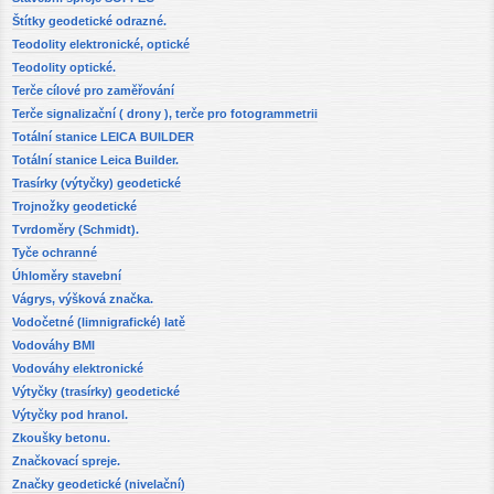
Štítky geodetické odrazné.
Teodolity elektronické, optické
Teodolity optické.
Terče cílové pro zaměřování
Terče signalizační ( drony ), terče pro fotogrammetrii
Totální stanice LEICA BUILDER
Totální stanice Leica Builder.
Trasírky (výtyčky) geodetické
Trojnožky geodetické
Tvrdoměry (Schmidt).
Tyče ochranné
Úhloměry stavební
Vágrys, výšková značka.
Vodočetné (limnigrafické) latě
Vodováhy BMI
Vodováhy elektronické
Výtyčky (trasírky) geodetické
Výtyčky pod hranol.
Zkoušky betonu.
Značkovací spreje.
Značky geodetické (nivelační)