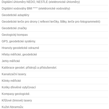
Digitální úhloměry NEDO, NESTLE (elektronické úhloměry)
Digitální vodováhy BMI **** (elektronické vodováhy)
Geodetické adaptéry
Geodetické terče pro drony ( reflexní terčíky, štítky, terče pro fotogrammetrii)
Geodetické značky
Geologický kompas
GPS, geodetické systémy.
Hranoly geodetické odrazné
Hřeby měřické, geodetické
Jehly měřické
Kalibrace geodet. přístrojů a příslušenství.
Kanalizační lasery.
Klínky měřické
Kolíky dřevěné vytyčovací
Kompasy geologické.
Křížové (liniové) lasery
Kužel Abramsův.