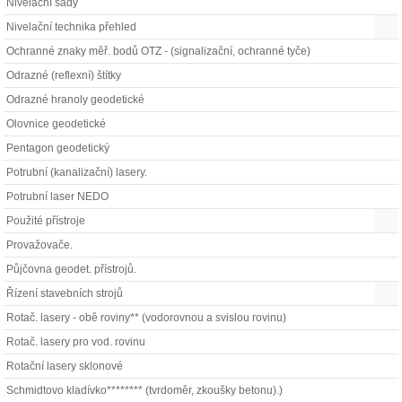
Nivelační sady
Nivelační technika přehled
Ochranné znaky měř. bodů OTZ - (signalizační, ochranné tyče)
Odrazné (reflexní) štítky
Odrazné hranoly geodetické
Olovnice geodetické
Pentagon geodetický
Potrubní (kanalizační) lasery.
Potrubní laser NEDO
Použité přístroje
Provažovače.
Půjčovna geodet. přístrojů.
Řízení stavebních strojů
Rotač. lasery - obě roviny** (vodorovnou a svislou rovinu)
Rotač. lasery pro vod. rovinu
Rotační lasery sklonové
Schmidtovo kladívko******** (tvrdoměr, zkoušky betonu).)