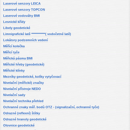
Laserové senzory LEICA
Laserové senzory TOPCON
Laserové vodováhy BMI
Lesnické křídy
Libely geodetické
Limnigrafické latě ************( vodočetné latě)
Lokátory podzemních vedení
Měřící kolečka
Měřicí tyče
Měřická pásma BMI
Měřické hřeby (geodetické)
Měřické klínky
Mezníky geodetické, kolíky vytyčovací
Nivelační (měřické) značky
Nivelační přístroje NEDO
Nivelační sady
Nivelační technika přehled
Ochranné znaky měř. bodů OTZ - (signalizační, ochranné tyče)
Odrazné (reflexní) štítky
Odrazné hranoly geodetické
Olovnice geodetické