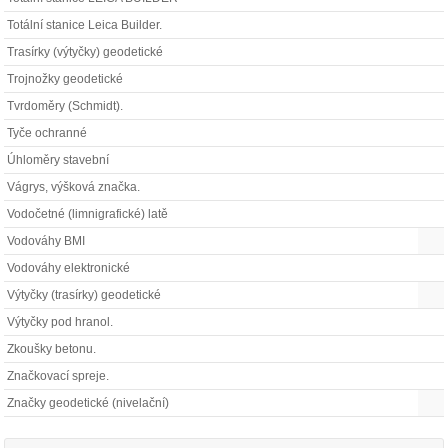
Totální stanice Leica Builder.
Trasírky (výtyčky) geodetické
Trojnožky geodetické
Tvrdoměry (Schmidt).
Tyče ochranné
Úhloměry stavební
Vágrys, výšková značka.
Vodočetné (limnigrafické) latě
Vodováhy BMI
Vodováhy elektronické
Výtyčky (trasírky) geodetické
Výtyčky pod hranol.
Zkoušky betonu.
Značkovací spreje.
Značky geodetické (nivelační)