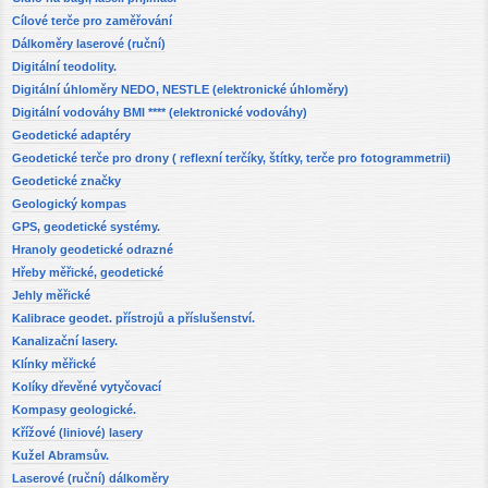
Cílové terče pro zaměřování
Dálkoměry laserové (ruční)
Digitální teodolity.
Digitální úhloměry NEDO, NESTLE (elektronické úhloměry)
Digitální vodováhy BMI **** (elektronické vodováhy)
Geodetické adaptéry
Geodetické terče pro drony ( reflexní terčíky, štítky, terče pro fotogrammetrii)
Geodetické značky
Geologický kompas
GPS, geodetické systémy.
Hranoly geodetické odrazné
Hřeby měřické, geodetické
Jehly měřické
Kalibrace geodet. přístrojů a příslušenství.
Kanalizační lasery.
Klínky měřické
Kolíky dřevěné vytyčovací
Kompasy geologické.
Křížové (liniové) lasery
Kužel Abramsův.
Laserové (ruční) dálkoměry