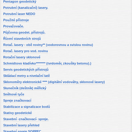
Pentagon geodetický
Potrubní (kanalizační) lasery.
Potrubní laser NEDO
Použité přístroje
Provažovače.
Půjčovna geodet. přístrojů.
Řízení stavebních strojů
Rotač. lasery - obě roviny** (vodorovnou a svislou rovinu)
Rotač. lasery pro vod. rovinu
Rotační lasery sklonové
Schmidtovo kladívko******** (tvrdoměr, zkoušky betonu).)
Servis geodetických přístrojů
Skládací metry a nivelační latě
Sklonoměry elektronické **** (digitální vodováhy, sklonové lasery)
Slunečník (deštník) měřický
Sněhové tyče
Spreje značkovací
Stabilizace a signalizace bodů
Stativy geodetické
Stavební -značkovací- spreje.
Stavební lasery přehled
Stavební spreje SOPPEC