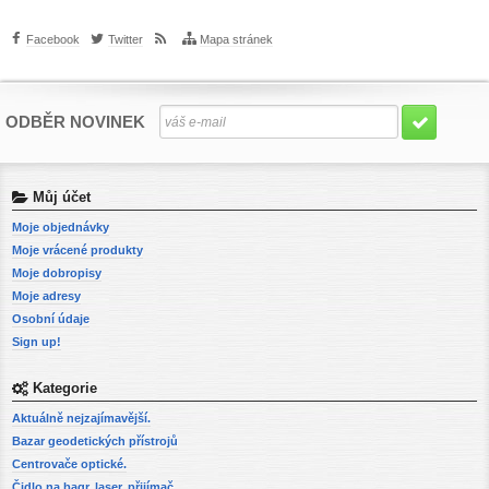
Facebook
Twitter
Mapa stránek
ODBĚR NOVINEK
Můj účet
Moje objednávky
Moje vrácené produkty
Moje dobropisy
Moje adresy
Osobní údaje
Sign up!
Kategorie
Aktuálně nejzajímavější.
Bazar geodetických přístrojů
Centrovače optické.
Čidlo na bagr, laser. přijímač.