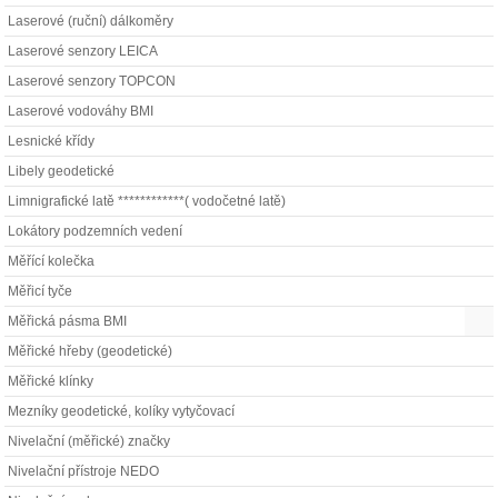
Laserové (ruční) dálkoměry
Laserové senzory LEICA
Laserové senzory TOPCON
Laserové vodováhy BMI
Lesnické křídy
Libely geodetické
Limnigrafické latě ************( vodočetné latě)
Lokátory podzemních vedení
Měřící kolečka
Měřicí tyče
Měřická pásma BMI
Měřické hřeby (geodetické)
Měřické klínky
Mezníky geodetické, kolíky vytyčovací
Nivelační (měřické) značky
Nivelační přístroje NEDO