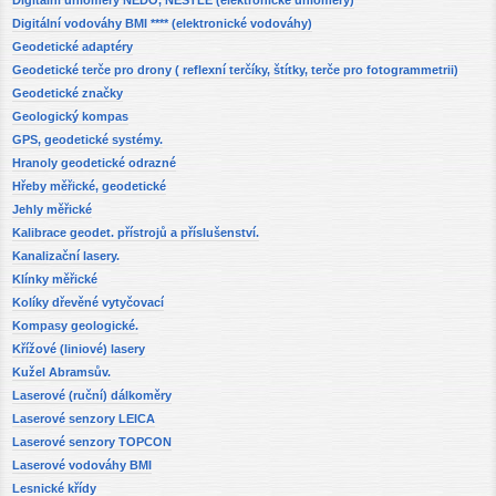
Digitální vodováhy BMI **** (elektronické vodováhy)
Geodetické adaptéry
Geodetické terče pro drony ( reflexní terčíky, štítky, terče pro fotogrammetrii)
Geodetické značky
Geologický kompas
GPS, geodetické systémy.
Hranoly geodetické odrazné
Hřeby měřické, geodetické
Jehly měřické
Kalibrace geodet. přístrojů a příslušenství.
Kanalizační lasery.
Klínky měřické
Kolíky dřevěné vytyčovací
Kompasy geologické.
Křížové (liniové) lasery
Kužel Abramsův.
Laserové (ruční) dálkoměry
Laserové senzory LEICA
Laserové senzory TOPCON
Laserové vodováhy BMI
Lesnické křídy