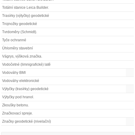
Totální stanice Leica Builder.
Trasírky (výtyčky) geodetické
Trojnožky geodetické
Tvrdoměry (Schmidt).
Tyče ochranné
Úhloměry stavební
Vágrys, výšková značka.
Vodočetné (limnigrafické) latě
Vodováhy BMI
Vodováhy elektronické
Výtyčky (trasírky) geodetické
Výtyčky pod hranol.
Zkoušky betonu.
Značkovací spreje.
Značky geodetické (nivelační)