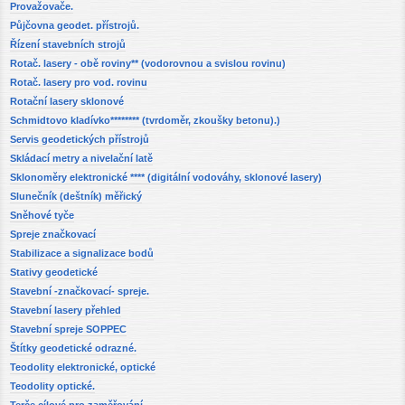
Provažovače.
Půjčovna geodet. přístrojů.
Řízení stavebních strojů
Rotač. lasery - obě roviny** (vodorovnou a svislou rovinu)
Rotač. lasery pro vod. rovinu
Rotační lasery sklonové
Schmidtovo kladívko******** (tvrdoměr, zkoušky betonu).)
Servis geodetických přístrojů
Skládací metry a nivelační latě
Sklonoměry elektronické **** (digitální vodováhy, sklonové lasery)
Slunečník (deštník) měřický
Sněhové tyče
Spreje značkovací
Stabilizace a signalizace bodů
Stativy geodetické
Stavební -značkovací- spreje.
Stavební lasery přehled
Stavební spreje SOPPEC
Štítky geodetické odrazné.
Teodolity elektronické, optické
Teodolity optické.
Terče cílové pro zaměřování