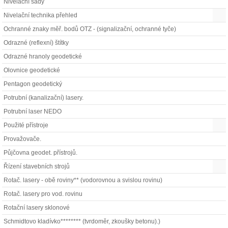
Nivelační sady
Nivelační technika přehled
Ochranné znaky měř. bodů OTZ - (signalizační, ochranné tyče)
Odrazné (reflexní) štítky
Odrazné hranoly geodetické
Olovnice geodetické
Pentagon geodetický
Potrubní (kanalizační) lasery.
Potrubní laser NEDO
Použité přístroje
Provažovače.
Půjčovna geodet. přístrojů.
Řízení stavebních strojů
Rotač. lasery - obě roviny** (vodorovnou a svislou rovinu)
Rotač. lasery pro vod. rovinu
Rotační lasery sklonové
Schmidtovo kladívko******** (tvrdoměr, zkoušky betonu).)