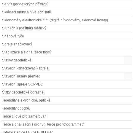
Servis geodetických přístrojů
Skládací metry a nivelační latě
Sklonoměry elektronické **** (digitální vodováhy, sklonové lasery)
Slunečník (deštník) měřický
Sněhové tyče
Spreje značkovací
Stabilizace a signalizace bodů
Stativy geodetické
Stavební -značkovací- spreje.
Stavební lasery přehled
Stavební spreje SOPPEC
Štítky geodetické odrazné.
Teodolity elektronické, optické
Teodolity optické.
Terče cílové pro zaměřování
Terče signalizační ( drony ), terče pro fotogrammetrii
Totální stanice LEICA BUILDER