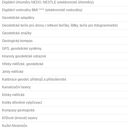
Digitální úhloměry NEDO, NESTLE (elektronické úhloměry)
Digitální vodováhy BMI **** (elektronické vodováhy)
Geodetické adaptéry
Geodetické terče pro drony ( reflexní terčíky, štítky, terče pro fotogrammetrii)
Geodetické značky
Geologický kompas
GPS, geodetické systémy.
Hranoly geodetické odrazné
Hřeby měřické, geodetické
Jehly měřické
Kalibrace geodet. přístrojů a příslušenství.
Kanalizační lasery.
Klínky měřické
Kolíky dřevěné vytyčovací
Kompasy geologické.
Křížové (liniové) lasery
Kužel Abramsův.