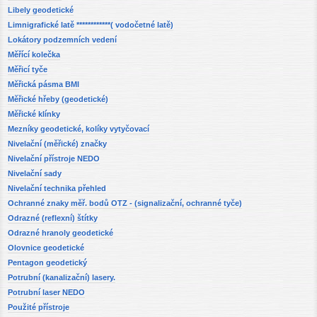
Libely geodetické
Limnigrafické latě ************( vodočetné latě)
Lokátory podzemních vedení
Měřící kolečka
Měřicí tyče
Měřická pásma BMI
Měřické hřeby (geodetické)
Měřické klínky
Mezníky geodetické, kolíky vytyčovací
Nivelační (měřické) značky
Nivelační přístroje NEDO
Nivelační sady
Nivelační technika přehled
Ochranné znaky měř. bodů OTZ - (signalizační, ochranné tyče)
Odrazné (reflexní) štítky
Odrazné hranoly geodetické
Olovnice geodetické
Pentagon geodetický
Potrubní (kanalizační) lasery.
Potrubní laser NEDO
Použité přístroje