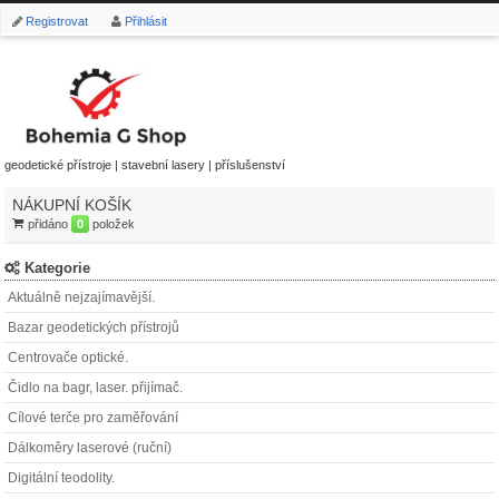
Registrovat
Přihlásit
geodetické přístroje | stavební lasery | příslušenství
NÁKUPNÍ KOŠÍK
přidáno
0
položek
Kategorie
Aktuálně nejzajímavější.
Bazar geodetických přístrojů
Centrovače optické.
Čidlo na bagr, laser. přijímač.
Cílové terče pro zaměřování
Dálkoměry laserové (ruční)
Digitální teodolity.