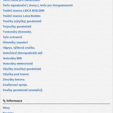
Terče signalizační ( drony ), terče pro fotogrammetrii
Totální stanice LEICA BUILDER
Totální stanice Leica Builder.
Trasírky (výtyčky) geodetické
Trojnožky geodetické
Tvrdoměry (Schmidt).
Tyče ochranné
Úhloměry stavební
Vágrys, výšková značka.
Vodočetné (limnigrafické) latě
Vodováhy BMI
Vodováhy elektronické
Výtyčky (trasírky) geodetické
Výtyčky pod hranol.
Zkoušky betonu.
Značkovací spreje.
Značky geodetické (nivelační)
Informace
Slevy
Novinky