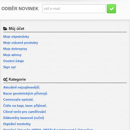
ODBĚR NOVINEK
Můj účet
Moje objednávky
Moje vrácené produkty
Moje dobropisy
Moje adresy
Osobní údaje
Sign up!
Kategorie
Aktuálně nejzajímavější.
Bazar geodetických přístrojů
Centrovače optické.
Čidlo na bagr, laser. přijímač.
Cílové terče pro zaměřování
Dálkoměry laserové (ruční)
Digitální teodolity.
Digitální úhloměry NEDO, NESTLE (elektronické úhloměry)