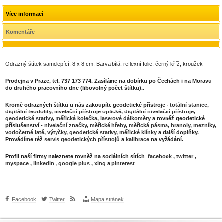
Více informací
Komentáře
Odrazný štítek samolepící, 8 x 8 cm. Barva bílá, reflexní folie, černý kříž, kroužek
Prodejna v Praze, tel. 737 173 774. Zasíláme na dobírku po Čechách i na Moravu
do druhého pracovního dne (libovolný počet štítků).
.
Kromě odrazných štítků u nás zakoupíte geodetické přístroje -
totální stanice
,
digitální teodolity
,
nivelační přístroje optické
,
digitální nivelační přístroje
,
geodetické stativy
,
měřická kolečka
,
laserové dálkoměry
a rovněž geodetické
příslušenství -
nivelační značky
,
měřické hřeby
,
měřická pásma
,
hranoly
,
mezníky
,
vodočetné latě
,
výtyčky
,
geodetické stativy
,
měřické klínky
a další doplňky.
Provádíme též
servis geodetických přístrojů
a
kalibrace
na vyžádání.
Profil naší firmy naleznete rovněž na sociálních sítích
facebook
,
twitter
,
myspace
,
linkedin
,
google plus
,
xing
a
pinterest
Facebook
Twitter
Mapa stránek