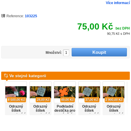
Více informací
Reference:
103225
75,00 Kč
bez DPH
90,75 Kč
s DPH
Množství:
Ve stejné kategorii
8 500,00 Kč
28,00 Kč
49,00 Kč
37,00 Kč
2 900,00 Kč
Odrazný
Odrazný
Podkladní
Odrazný
Odrazný
štítek
štítek
destička pro
štítek
štítek
samolepící
samolepící
umístění
samolepící
samolepící
N
2x2 cm,
3x3 cm
štítku 3x3
4x4 cm
4x4 cm,
sada 500ks
cm
sada 100ks