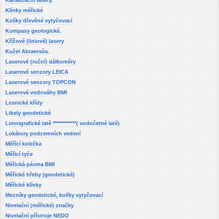
Kanalizační lasery.
Klínky měřické
Kolíky dřevěné vytyčovací
Kompasy geologické.
Křížové (liniové) lasery
Kužel Abramsův.
Laserové (ruční) dálkoměry
Laserové senzory LEICA
Laserové senzory TOPCON
Laserové vodováhy BMI
Lesnické křídy
Libely geodetické
Limnigrafické latě ************( vodočetné latě)
Lokátory podzemních vedení
Měřící kolečka
Měřicí tyče
Měřická pásma BMI
Měřické hřeby (geodetické)
Měřické klínky
Mezníky geodetické, kolíky vytyčovací
Nivelační (měřické) značky
Nivelační přístroje NEDO