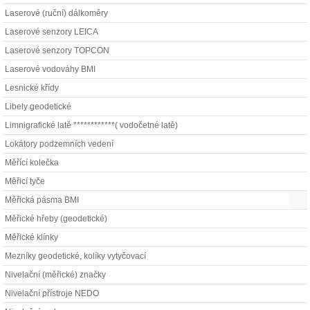
Laserové (ruční) dálkoměry
Laserové senzory LEICA
Laserové senzory TOPCON
Laserové vodováhy BMI
Lesnické křídy
Libely geodetické
Limnigrafické latě ************( vodočetné latě)
Lokátory podzemních vedení
Měřící kolečka
Měřicí tyče
Měřická pásma BMI
Měřické hřeby (geodetické)
Měřické klínky
Mezníky geodetické, kolíky vytyčovací
Nivelační (měřické) značky
Nivelační přístroje NEDO