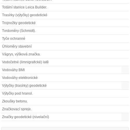
Totální stanice Leica Builder.
Trasírky (výtyčky) geodetické
Trojnožky geodetické
Tvrdoměry (Schmidt).
Tyče ochranné
Úhloměry stavební
Vágrys, výšková značka.
Vodočetné (limnigrafické) latě
Vodováhy BMI
Vodováhy elektronické
Výtyčky (trasírky) geodetické
Výtyčky pod hranol.
Zkoušky betonu.
Značkovací spreje.
Značky geodetické (nivelační)