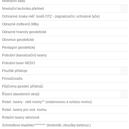
Nivelační sady
Nivelační technika přehled
Ochranné znaky měř. bodů OTZ - (signalizační, ochranné tyče)
Odrazné (reflexní) štítky
Odrazné hranoly geodetické
Olovnice geodetické
Pentagon geodetický
Potrubní (kanalizační) lasery.
Potrubní laser NEDO
Použité přístroje
Provažovače.
Půjčovna geodet. přístrojů.
Řízení stavebních strojů
Rotač. lasery - obě roviny** (vodorovnou a svislou rovinu)
Rotač. lasery pro vod. rovinu
Rotační lasery sklonové
Schmidtovo kladívko******** (tvrdoměr, zkoušky betonu).)