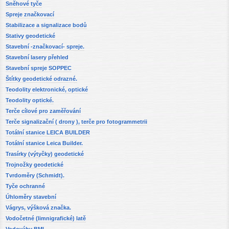
Sněhové tyče
Spreje značkovací
Stabilizace a signalizace bodů
Stativy geodetické
Stavební -značkovací- spreje.
Stavební lasery přehled
Stavební spreje SOPPEC
Štítky geodetické odrazné.
Teodolity elektronické, optické
Teodolity optické.
Terče cílové pro zaměřování
Terče signalizační ( drony ), terče pro fotogrammetrii
Totální stanice LEICA BUILDER
Totální stanice Leica Builder.
Trasírky (výtyčky) geodetické
Trojnožky geodetické
Tvrdoměry (Schmidt).
Tyče ochranné
Úhloměry stavební
Vágrys, výšková značka.
Vodočetné (limnigrafické) latě