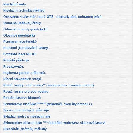
Nivelační sady
Nivelační technika přehled
Ochranné znaky měř. bodů OTZ - (signalizační, ochranné tyče)
Odrazné (reflexní) štítky
Odrazné hranoly geodetické
Olovnice geodetické
Pentagon geodetický
Potrubní (kanalizační) lasery.
Potrubní laser NEDO
Použité přístroje
Provažovače.
Půjčovna geodet. přístrojů.
Řízení stavebních strojů
Rotač. lasery - obě roviny** (vodorovnou a svislou rovinu)
Rotač. lasery pro vod. rovinu
Rotační lasery sklonové
Schmidtovo kladívko******** (tvrdoměr, zkoušky betonu).)
Servis geodetických přístrojů
Skládací metry a nivelační latě
Sklonoměry elektronické **** (digitální vodováhy, sklonové lasery)
Slunečník (deštník) měřický