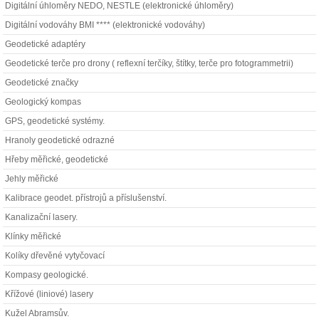
Digitální úhloměry NEDO, NESTLE (elektronické úhloměry)
Digitální vodováhy BMI **** (elektronické vodováhy)
Geodetické adaptéry
Geodetické terče pro drony ( reflexní terčíky, štítky, terče pro fotogrammetrii)
Geodetické značky
Geologický kompas
GPS, geodetické systémy.
Hranoly geodetické odrazné
Hřeby měřické, geodetické
Jehly měřické
Kalibrace geodet. přístrojů a příslušenství.
Kanalizační lasery.
Klínky měřické
Kolíky dřevěné vytyčovací
Kompasy geologické.
Křížové (liniové) lasery
Kužel Abramsův.