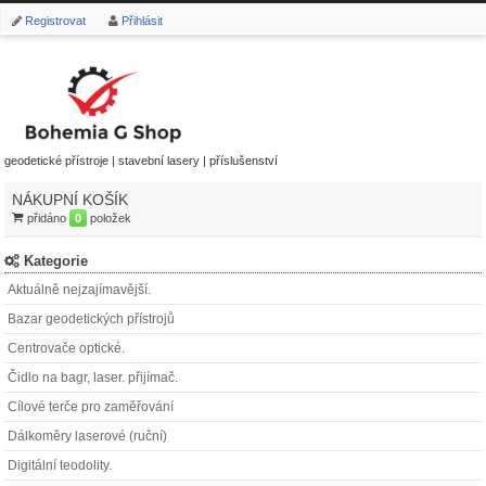
Registrovat
Přihlásit
geodetické přístroje | stavební lasery | příslušenství
NÁKUPNÍ KOŠÍK
přidáno
0
položek
Kategorie
Aktuálně nejzajímavější.
Bazar geodetických přístrojů
Centrovače optické.
Čidlo na bagr, laser. přijímač.
Cílové terče pro zaměřování
Dálkoměry laserové (ruční)
Digitální teodolity.