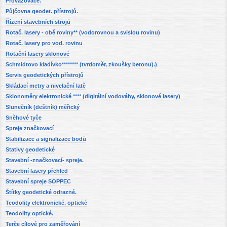
Provažovače.
Půjčovna geodet. přístrojů.
Řízení stavebních strojů
Rotač. lasery - obě roviny** (vodorovnou a svislou rovinu)
Rotač. lasery pro vod. rovinu
Rotační lasery sklonové
Schmidtovo kladívko******** (tvrdoměr, zkoušky betonu).)
Servis geodetických přístrojů
Skládací metry a nivelační latě
Sklonoměry elektronické **** (digitální vodováhy, sklonové lasery)
Slunečník (deštník) měřický
Sněhové tyče
Spreje značkovací
Stabilizace a signalizace bodů
Stativy geodetické
Stavební -značkovací- spreje.
Stavební lasery přehled
Stavební spreje SOPPEC
Štítky geodetické odrazné.
Teodolity elektronické, optické
Teodolity optické.
Terče cílové pro zaměřování