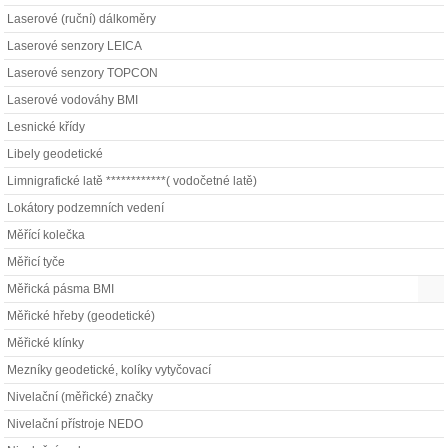
Laserové (ruční) dálkoměry
Laserové senzory LEICA
Laserové senzory TOPCON
Laserové vodováhy BMI
Lesnické křídy
Libely geodetické
Limnigrafické latě ************( vodočetné latě)
Lokátory podzemních vedení
Měřící kolečka
Měřicí tyče
Měřická pásma BMI
Měřické hřeby (geodetické)
Měřické klínky
Mezníky geodetické, kolíky vytyčovací
Nivelační (měřické) značky
Nivelační přístroje NEDO