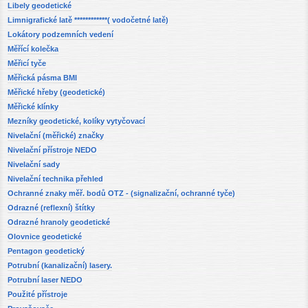
Libely geodetické
Limnigrafické latě ************( vodočetné latě)
Lokátory podzemních vedení
Měřící kolečka
Měřicí tyče
Měřická pásma BMI
Měřické hřeby (geodetické)
Měřické klínky
Mezníky geodetické, kolíky vytyčovací
Nivelační (měřické) značky
Nivelační přístroje NEDO
Nivelační sady
Nivelační technika přehled
Ochranné znaky měř. bodů OTZ - (signalizační, ochranné tyče)
Odrazné (reflexní) štítky
Odrazné hranoly geodetické
Olovnice geodetické
Pentagon geodetický
Potrubní (kanalizační) lasery.
Potrubní laser NEDO
Použité přístroje