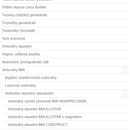
Totální stanice Leica Builder.
Trasírky (výtyčky) geodetické
Trojnožky geodetické
Tvrdoměry (Schmidt).
Tyče ochranné
Úhloměry stavební
Vágrys, výšková značka.
Vodočetné (limnigrafické) latě
Vodováhy BMI
Digitální (elektronické) vodováhy
Laserové vodováhy
Vodováhy stavební, standardní.
Vodováhy vysoké přesnosti BMI HIGHPRECISION.
Vodováhy stavební BMI ALUSTAR
Vodováhy stavební BMI ALUSTAR s magnetem
Vodováhy stavební BMI CONSTRUCT