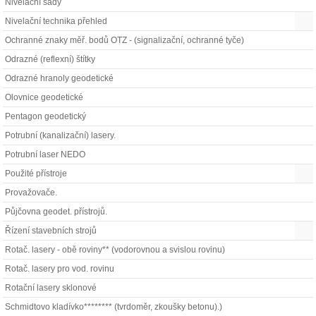
Nivelační sady
Nivelační technika přehled
Ochranné znaky měř. bodů OTZ - (signalizační, ochranné tyče)
Odrazné (reflexní) štítky
Odrazné hranoly geodetické
Olovnice geodetické
Pentagon geodetický
Potrubní (kanalizační) lasery.
Potrubní laser NEDO
Použité přístroje
Provažovače.
Půjčovna geodet. přístrojů.
Řízení stavebních strojů
Rotač. lasery - obě roviny** (vodorovnou a svislou rovinu)
Rotač. lasery pro vod. rovinu
Rotační lasery sklonové
Schmidtovo kladívko******** (tvrdoměr, zkoušky betonu).)