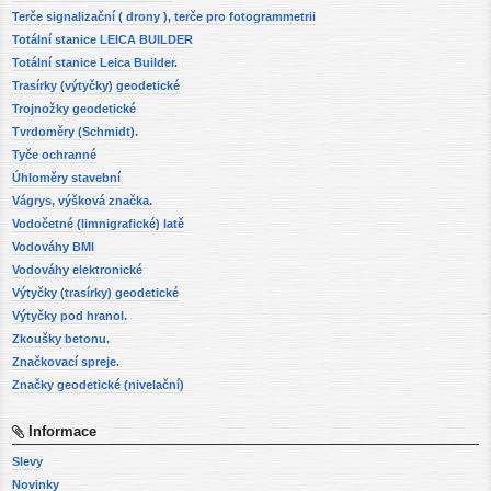
Terče signalizační ( drony ), terče pro fotogrammetrii
Totální stanice LEICA BUILDER
Totální stanice Leica Builder.
Trasírky (výtyčky) geodetické
Trojnožky geodetické
Tvrdoměry (Schmidt).
Tyče ochranné
Úhloměry stavební
Vágrys, výšková značka.
Vodočetné (limnigrafické) latě
Vodováhy BMI
Vodováhy elektronické
Výtyčky (trasírky) geodetické
Výtyčky pod hranol.
Zkoušky betonu.
Značkovací spreje.
Značky geodetické (nivelační)
Informace
Slevy
Novinky