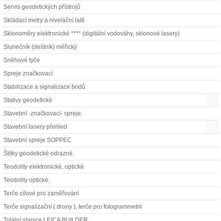
Servis geodetických přístrojů
Skládací metry a nivelační latě
Sklonoměry elektronické **** (digitální vodováhy, sklonové lasery)
Slunečník (deštník) měřický
Sněhové tyče
Spreje značkovací
Stabilizace a signalizace bodů
Stativy geodetické
Stavební -značkovací- spreje.
Stavební lasery přehled
Stavební spreje SOPPEC
Štítky geodetické odrazné.
Teodolity elektronické, optické
Teodolity optické.
Terče cílové pro zaměřování
Terče signalizační ( drony ), terče pro fotogrammetrii
Totální stanice LEICA BUILDER