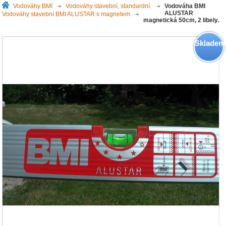
Vodováhy BMI
>
Vodováhy stavební, standardní.
>
Vodováha BMI
ALUSTAR
Vodováhy stavební BMI ALUSTAR s magnetem
>
magnetická 50cm, 2 libely.
Skladem