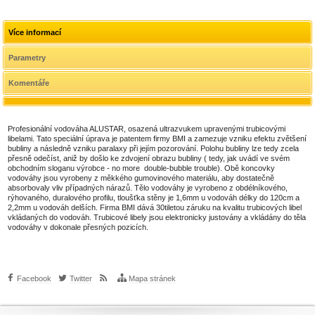
libely
libely.
libely.
libely.
libely.
Více informací
Parametry
Komentáře
Profesionální vodováha ALUSTAR, osazená ultrazvukem upravenými trubicovými
libelami. Tato speciální úprava je patentem firmy BMI a zamezuje vzniku efektu zvětšení
bubliny a následně vzniku paralaxy při jejím pozorování. Polohu bubliny lze tedy zcela
přesně odečíst, aniž by došlo ke zdvojení obrazu bubliny ( tedy, jak uvádí ve svém
obchodním sloganu výrobce - no more double-bubble trouble). Obě koncovky
vodováhy jsou vyrobeny z měkkého gumovinového materiálu, aby dostatečně
absorbovaly vliv případných nárazů. Tělo vodováhy je vyrobeno z obdélníkového,
rýhovaného, duralového profilu, tloušťka stěny je 1,6mm u vodováh délky do 120cm a
2,2mm u vodováh delších. Firma BMI dává 30tiletou záruku na kvalitu trubicových libel
vkládaných do vodováh. Trubicové libely jsou elektronicky justovány a vkládány do těla
vodováhy v dokonale přesných pozicích.
Facebook
Twitter
Mapa stránek