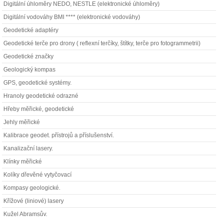
Digitální úhloměry NEDO, NESTLE (elektronické úhloměry)
Digitální vodováhy BMI **** (elektronické vodováhy)
Geodetické adaptéry
Geodetické terče pro drony ( reflexní terčíky, štítky, terče pro fotogrammetrii)
Geodetické značky
Geologický kompas
GPS, geodetické systémy.
Hranoly geodetické odrazné
Hřeby měřické, geodetické
Jehly měřické
Kalibrace geodet. přístrojů a příslušenství.
Kanalizační lasery.
Klínky měřické
Kolíky dřevěné vytyčovací
Kompasy geologické.
Křížové (liniové) lasery
Kužel Abramsův.