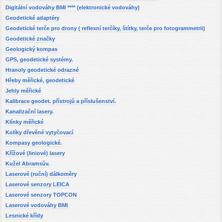
Digitální vodováhy BMI **** (elektronické vodováhy)
Geodetické adaptéry
Geodetické terče pro drony ( reflexní terčíky, štítky, terče pro fotogrammetrii)
Geodetické značky
Geologický kompas
GPS, geodetické systémy.
Hranoly geodetické odrazné
Hřeby měřické, geodetické
Jehly měřické
Kalibrace geodet. přístrojů a příslušenství.
Kanalizační lasery.
Klínky měřické
Kolíky dřevěné vytyčovací
Kompasy geologické.
Křížové (liniové) lasery
Kužel Abramsův.
Laserové (ruční) dálkoměry
Laserové senzory LEICA
Laserové senzory TOPCON
Laserové vodováhy BMI
Lesnické křídy