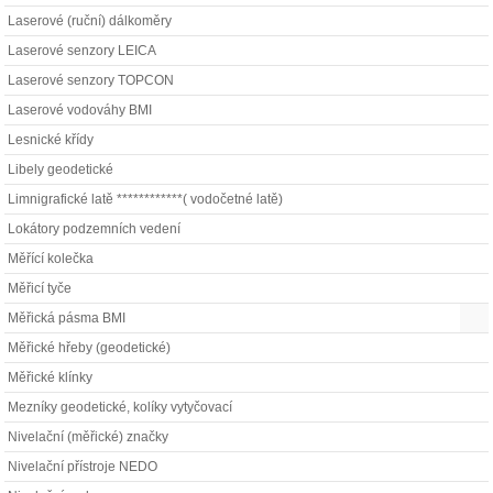
Laserové (ruční) dálkoměry
Laserové senzory LEICA
Laserové senzory TOPCON
Laserové vodováhy BMI
Lesnické křídy
Libely geodetické
Limnigrafické latě ************( vodočetné latě)
Lokátory podzemních vedení
Měřící kolečka
Měřicí tyče
Měřická pásma BMI
Měřické hřeby (geodetické)
Měřické klínky
Mezníky geodetické, kolíky vytyčovací
Nivelační (měřické) značky
Nivelační přístroje NEDO