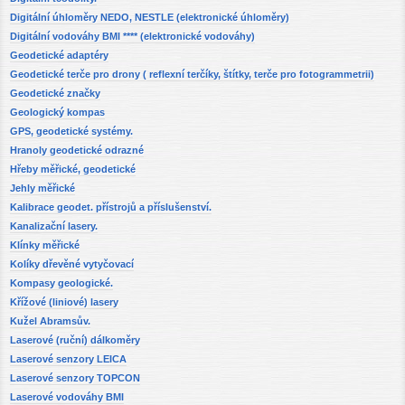
Digitální úhloměry NEDO, NESTLE (elektronické úhloměry)
Digitální vodováhy BMI **** (elektronické vodováhy)
Geodetické adaptéry
Geodetické terče pro drony ( reflexní terčíky, štítky, terče pro fotogrammetrii)
Geodetické značky
Geologický kompas
GPS, geodetické systémy.
Hranoly geodetické odrazné
Hřeby měřické, geodetické
Jehly měřické
Kalibrace geodet. přístrojů a příslušenství.
Kanalizační lasery.
Klínky měřické
Kolíky dřevěné vytyčovací
Kompasy geologické.
Křížové (liniové) lasery
Kužel Abramsův.
Laserové (ruční) dálkoměry
Laserové senzory LEICA
Laserové senzory TOPCON
Laserové vodováhy BMI