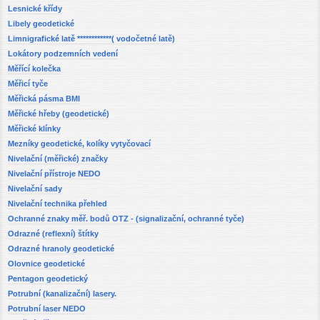
Lesnické křídy
Libely geodetické
Limnigrafické latě ************( vodočetné latě)
Lokátory podzemních vedení
Měřící kolečka
Měřicí tyče
Měřická pásma BMI
Měřické hřeby (geodetické)
Měřické klínky
Mezníky geodetické, kolíky vytyčovací
Nivelační (měřické) značky
Nivelační přístroje NEDO
Nivelační sady
Nivelační technika přehled
Ochranné znaky měř. bodů OTZ - (signalizační, ochranné tyče)
Odrazné (reflexní) štítky
Odrazné hranoly geodetické
Olovnice geodetické
Pentagon geodetický
Potrubní (kanalizační) lasery.
Potrubní laser NEDO