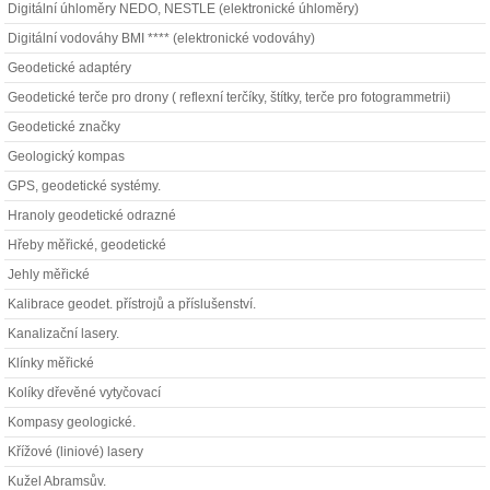
Digitální úhloměry NEDO, NESTLE (elektronické úhloměry)
Digitální vodováhy BMI **** (elektronické vodováhy)
Geodetické adaptéry
Geodetické terče pro drony ( reflexní terčíky, štítky, terče pro fotogrammetrii)
Geodetické značky
Geologický kompas
GPS, geodetické systémy.
Hranoly geodetické odrazné
Hřeby měřické, geodetické
Jehly měřické
Kalibrace geodet. přístrojů a příslušenství.
Kanalizační lasery.
Klínky měřické
Kolíky dřevěné vytyčovací
Kompasy geologické.
Křížové (liniové) lasery
Kužel Abramsův.