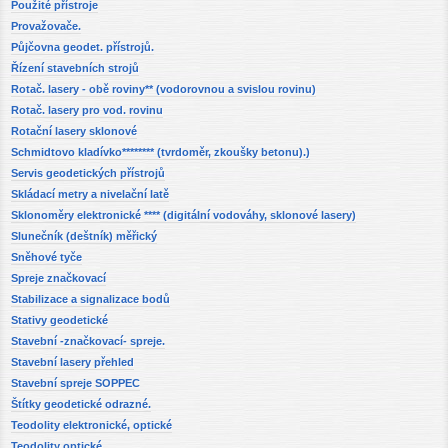
Použité přístroje
Provažovače.
Půjčovna geodet. přístrojů.
Řízení stavebních strojů
Rotač. lasery - obě roviny** (vodorovnou a svislou rovinu)
Rotač. lasery pro vod. rovinu
Rotační lasery sklonové
Schmidtovo kladívko******** (tvrdoměr, zkoušky betonu).)
Servis geodetických přístrojů
Skládací metry a nivelační latě
Sklonoměry elektronické **** (digitální vodováhy, sklonové lasery)
Slunečník (deštník) měřický
Sněhové tyče
Spreje značkovací
Stabilizace a signalizace bodů
Stativy geodetické
Stavební -značkovací- spreje.
Stavební lasery přehled
Stavební spreje SOPPEC
Štítky geodetické odrazné.
Teodolity elektronické, optické
Teodolity optické.