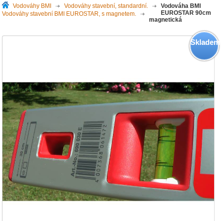
Vodováhy BMI
>
Vodováhy stavební, standardní.
>
Vodováha BMI
EUROSTAR 90cm
Vodováhy stavební BMI EUROSTAR, s magnetem.
>
magnetická
Skladem