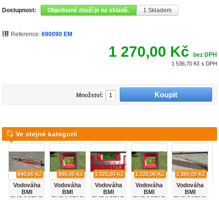
Dostupnost:
Objednané zboží je na skladě.
1
Skladem
Reference:
690090 EM
1 270,00 Kč
bez DPH
1 536,70 Kč
s DPH
Množství:
Ve stejné kategorii
940,00 Kč
990,00 Kč
1 025,00 Kč
1 220,00 Kč
1 360,00 Kč
Vodováha
Vodováha
Vodováha
Vodováha
Vodováha
BMI
BMI
BMI
BMI
BMI
EUROSTAR
EUROSTAR
EUROSTAR
EUROSTAR
EUROSTAR
E
40cm,
50cm,
60cm
80cm
100cm
magnetická
magnetická
magnetická
magnetická
magnetická
m