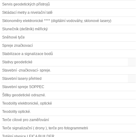
Servis geodetických přístrojů
Skládací metry a nivelační latě
Sklonoměry elektronické **** (digitální vodováhy, sklonové lasery)
Slunečník (deštník) měřický
Sněhové tyče
Spreje značkovací
Stabilizace a signalizace bodů
Stativy geodetické
Stavební -značkovací- spreje.
Stavební lasery přehled
Stavební spreje SOPPEC
Štítky geodetické odrazné.
Teodolity elektronické, optické
Teodolity optické.
Terče cílové pro zaměřování
Terče signalizační ( drony ), terče pro fotogrammetrii
Totální stanice LEICA BUILDER