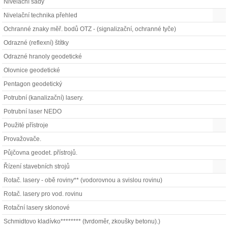
Nivelační sady
Nivelační technika přehled
Ochranné znaky měř. bodů OTZ - (signalizační, ochranné tyče)
Odrazné (reflexní) štítky
Odrazné hranoly geodetické
Olovnice geodetické
Pentagon geodetický
Potrubní (kanalizační) lasery.
Potrubní laser NEDO
Použité přístroje
Provažovače.
Půjčovna geodet. přístrojů.
Řízení stavebních strojů
Rotač. lasery - obě roviny** (vodorovnou a svislou rovinu)
Rotač. lasery pro vod. rovinu
Rotační lasery sklonové
Schmidtovo kladívko******** (tvrdoměr, zkoušky betonu).)