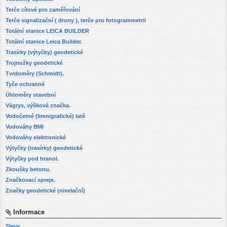
Terče cílové pro zaměřování
Terče signalizační ( drony ), terče pro fotogrammetrii
Totální stanice LEICA BUILDER
Totální stanice Leica Builder.
Trasírky (výtyčky) geodetické
Trojnožky geodetické
Tvrdoměry (Schmidt).
Tyče ochranné
Úhloměry stavební
Vágrys, výšková značka.
Vodočetné (limnigrafické) latě
Vodováhy BMI
Vodováhy elektronické
Výtyčky (trasírky) geodetické
Výtyčky pod hranol.
Zkoušky betonu.
Značkovací spreje.
Značky geodetické (nivelační)
Informace
Slevy