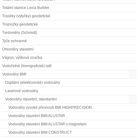
Totální stanice Leica Builder.
Trasírky (výtyčky) geodetické
Trojnožky geodetické
Tvrdoměry (Schmidt).
Tyče ochranné
Úhloměry stavební
Vágrys, výšková značka.
Vodočetné (limnigrafické) latě
Vodováhy BMI
Digitální (elektronické) vodováhy
Laserové vodováhy
Vodováhy stavební, standardní.
Vodováhy vysoké přesnosti BMI HIGHPRECISION.
Vodováhy stavební BMI ALUSTAR
Vodováhy stavební BMI ALUSTAR s magnetem
Vodováhy stavební BMI CONSTRUCT