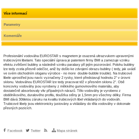
Více informací
Parametry
Komentáře
Profesionální vodováha EUROSTAR s magnetem je osazená ultrazvukem upravenými
trubicovými libelami. Tato speciální úprava je patentem firmy BMI a zamezuje vzniku
efektu zvětšení bubliny a následně vzniku paralaxy při jejím pozorování. Polohu bubliny
lze tedy zcela přesně odečíst, aniž by došlo ke zdvojení obrazu bubliny ( tedy, jak uvádí
ve svém obchodním sloganu výrobce - no more double-bubble trouble). Na trubicové
libele uprostřed jsou navíc vyznačeny 2 rysky, které představují hodnotu 2° v úrovni
sklonu. Vodováhou EUROSTAR lze tedy pracovat též v přesném sklonu 2°. Obě
koncovky vodováhy jsou vyrobeny z měkkého gumovinového materiálu, aby
dostatečně absorbovaly vliv případných nárazů. Tělo vodováhy je vyrobeno z
obdélníkového, duralového profilu, tloušťka stěny je 1,5mm pro všechny délky. Firma
BMI dává 30tiletou záruku na kvalitu trubicových libel vkládaných do vodováh.
Trubicové libely jsou elektronicky justovány a vkládány do těla vodováhy v dokonale
přesných pozicích.
Facebook
Twitter
Mapa stránek