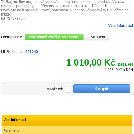
Těžká, profilovaná, litinová vodováha s hlazenou dosedací plochou. Vysoká
odolnost proti průhybu. Přesnost ve standardní poloze: 1,0mm/ 1m.
Navštivte naši prodejnu Praze, porovnejte si jednotlivé vodováhy BMI přímo na
místě!
tel 737173774
Více informací
Dostupnost:
Objednané zboží je na skladě.
1
Skladem
Reference:
666040
1 010,00 Kč
bez DPH
1 222,10 Kč
s DPH
Množství:
Více informací
Parametry