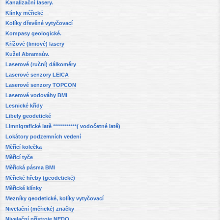
Kanalizační lasery.
Klínky měřické
Kolíky dřevěné vytyčovací
Kompasy geologické.
Křížové (liniové) lasery
Kužel Abramsův.
Laserové (ruční) dálkoměry
Laserové senzory LEICA
Laserové senzory TOPCON
Laserové vodováhy BMI
Lesnické křídy
Libely geodetické
Limnigrafické latě ************( vodočetné latě)
Lokátory podzemních vedení
Měřící kolečka
Měřicí tyče
Měřická pásma BMI
Měřické hřeby (geodetické)
Měřické klínky
Mezníky geodetické, kolíky vytyčovací
Nivelační (měřické) značky
Nivelační přístroje NEDO