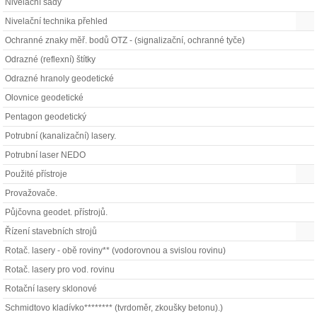
Nivelační sady
Nivelační technika přehled
Ochranné znaky měř. bodů OTZ - (signalizační, ochranné tyče)
Odrazné (reflexní) štítky
Odrazné hranoly geodetické
Olovnice geodetické
Pentagon geodetický
Potrubní (kanalizační) lasery.
Potrubní laser NEDO
Použité přístroje
Provažovače.
Půjčovna geodet. přístrojů.
Řízení stavebních strojů
Rotač. lasery - obě roviny** (vodorovnou a svislou rovinu)
Rotač. lasery pro vod. rovinu
Rotační lasery sklonové
Schmidtovo kladívko******** (tvrdoměr, zkoušky betonu).)