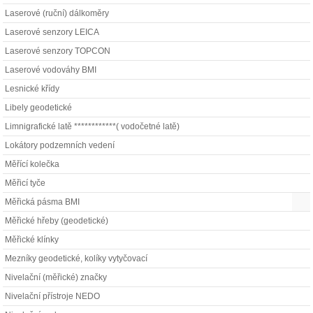
Laserové (ruční) dálkoměry
Laserové senzory LEICA
Laserové senzory TOPCON
Laserové vodováhy BMI
Lesnické křídy
Libely geodetické
Limnigrafické latě ************( vodočetné latě)
Lokátory podzemních vedení
Měřící kolečka
Měřicí tyče
Měřická pásma BMI
Měřické hřeby (geodetické)
Měřické klínky
Mezníky geodetické, kolíky vytyčovací
Nivelační (měřické) značky
Nivelační přístroje NEDO