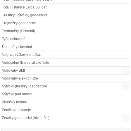
Totální stanice Leica Builder.
Trasírky (výtyčky) geodetické
Trojnožky geodetické
Tvrdoměry (Schmidt).
Tyče ochranné
Úhloměry stavební
Vágrys, výšková značka.
Vodočetné (limnigrafické) latě
Vodováhy BMI
Vodováhy elektronické
Výtyčky (trasírky) geodetické
Výtyčky pod hranol.
Zkoušky betonu.
Značkovací spreje.
Značky geodetické (nivelační)