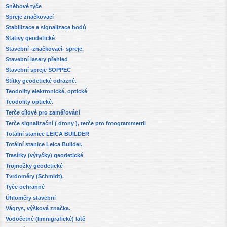
Sněhové tyče
Spreje značkovací
Stabilizace a signalizace bodů
Stativy geodetické
Stavební -značkovací- spreje.
Stavební lasery přehled
Stavební spreje SOPPEC
Štítky geodetické odrazné.
Teodolity elektronické, optické
Teodolity optické.
Terče cílové pro zaměřování
Terče signalizační ( drony ), terče pro fotogrammetrii
Totální stanice LEICA BUILDER
Totální stanice Leica Builder.
Trasírky (výtyčky) geodetické
Trojnožky geodetické
Tvrdoměry (Schmidt).
Tyče ochranné
Úhloměry stavební
Vágrys, výšková značka.
Vodočetné (limnigrafické) latě