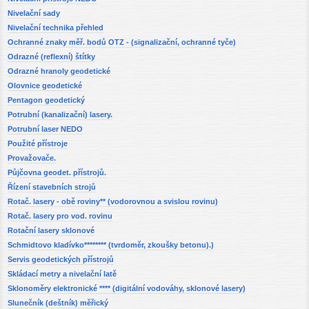
Nivelační sady
Nivelační technika přehled
Ochranné znaky měř. bodů OTZ - (signalizační, ochranné tyče)
Odrazné (reflexní) štítky
Odrazné hranoly geodetické
Olovnice geodetické
Pentagon geodetický
Potrubní (kanalizační) lasery.
Potrubní laser NEDO
Použité přístroje
Provažovače.
Půjčovna geodet. přístrojů.
Řízení stavebních strojů
Rotač. lasery - obě roviny** (vodorovnou a svislou rovinu)
Rotač. lasery pro vod. rovinu
Rotační lasery sklonové
Schmidtovo kladívko******** (tvrdoměr, zkoušky betonu).)
Servis geodetických přístrojů
Skládací metry a nivelační latě
Sklonoměry elektronické **** (digitální vodováhy, sklonové lasery)
Slunečník (deštník) měřický