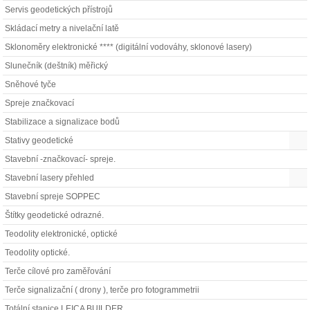
Servis geodetických přístrojů
Skládací metry a nivelační latě
Sklonoměry elektronické **** (digitální vodováhy, sklonové lasery)
Slunečník (deštník) měřický
Sněhové tyče
Spreje značkovací
Stabilizace a signalizace bodů
Stativy geodetické
Stavební -značkovací- spreje.
Stavební lasery přehled
Stavební spreje SOPPEC
Štítky geodetické odrazné.
Teodolity elektronické, optické
Teodolity optické.
Terče cílové pro zaměřování
Terče signalizační ( drony ), terče pro fotogrammetrii
Totální stanice LEICA BUILDER