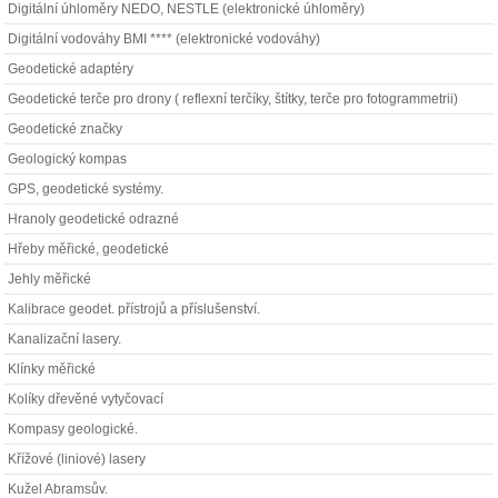
Digitální úhloměry NEDO, NESTLE (elektronické úhloměry)
Digitální vodováhy BMI **** (elektronické vodováhy)
Geodetické adaptéry
Geodetické terče pro drony ( reflexní terčíky, štítky, terče pro fotogrammetrii)
Geodetické značky
Geologický kompas
GPS, geodetické systémy.
Hranoly geodetické odrazné
Hřeby měřické, geodetické
Jehly měřické
Kalibrace geodet. přístrojů a příslušenství.
Kanalizační lasery.
Klínky měřické
Kolíky dřevěné vytyčovací
Kompasy geologické.
Křížové (liniové) lasery
Kužel Abramsův.