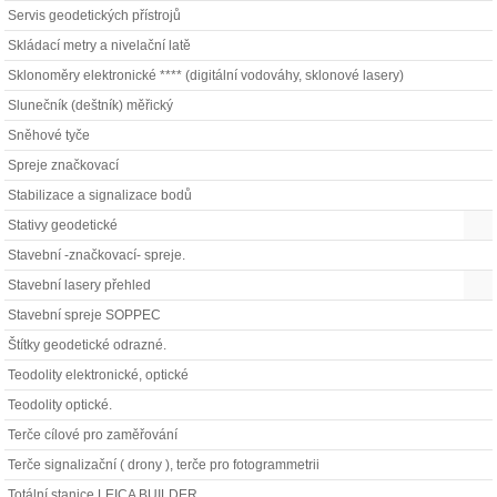
Servis geodetických přístrojů
Skládací metry a nivelační latě
Sklonoměry elektronické **** (digitální vodováhy, sklonové lasery)
Slunečník (deštník) měřický
Sněhové tyče
Spreje značkovací
Stabilizace a signalizace bodů
Stativy geodetické
Stavební -značkovací- spreje.
Stavební lasery přehled
Stavební spreje SOPPEC
Štítky geodetické odrazné.
Teodolity elektronické, optické
Teodolity optické.
Terče cílové pro zaměřování
Terče signalizační ( drony ), terče pro fotogrammetrii
Totální stanice LEICA BUILDER