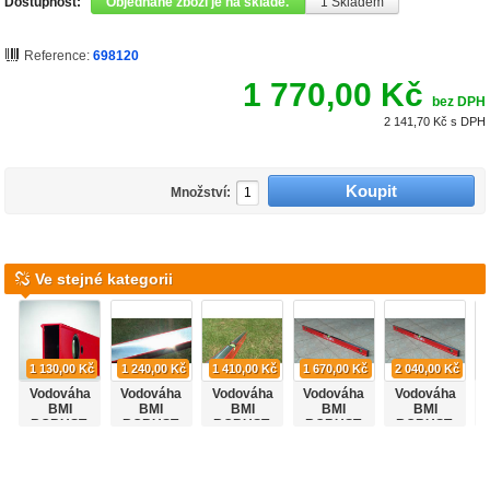
Dostupnost:
Objednané zboží je na skladě.
1
Skladem
Reference:
698120
1 770,00 Kč
bez DPH
2 141,70 Kč
s DPH
Množství:
Ve stejné kategorii
1 130,00 Kč
1 240,00 Kč
1 410,00 Kč
1 670,00 Kč
2 040,00 Kč
Vodováha
Vodováha
Vodováha
Vodováha
Vodováha
BMI
BMI
BMI
BMI
BMI
ROBUST,
ROBUST,
ROBUST,
ROBUST,
ROBUST,
40cm.
60cm.
80cm.
100cm.
150 cm.