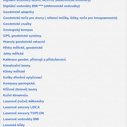
Digitální vodováhy BMI **** (elektronické vodováhy)
Geodetické adaptéry
Geodetické terče pro drony ( reflexní terčíky, štítky, terče pro fotogrammetrii)
Geodetické značky
Geologický kompas
GPS, geodetické systémy.
Hranoly geodetické odrazné
Hřeby měřické, geodetické
Jehly měřické
Kalibrace geodet. přístrojů a příslušenství.
Kanalizační lasery.
Klínky měřické
Kolíky dřevěné vytyčovací
Kompasy geologické.
Křížové (liniové) lasery
Kužel Abramsův.
Laserové (ruční) dálkoměry
Laserové senzory LEICA
Laserové senzory TOPCON
Laserové vodováhy BMI
Lesnické křídy