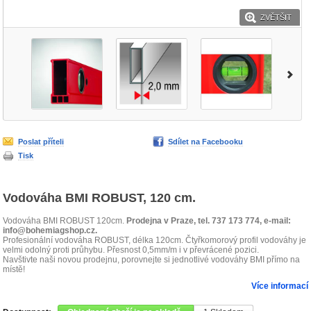
ZVĚTŠIT
Poslat příteli
Sdílet na Facebooku
Tisk
Vodováha BMI ROBUST, 120 cm.
Vodováha BMI ROBUST 120cm.
Prodejna v Praze, tel. 737 173 774, e-mail:
info@bohemiagshop.cz.
Profesionální vodováha ROBUST, délka 120cm. Čtyřkomorový profil vodováhy je
velmi odolný proti průhybu. Přesnost 0,5mm/m i v převrácené pozici.
Navštivte naši novou prodejnu, porovnejte si jednotlivé vodováhy BMI přímo na
místě!
Více informací