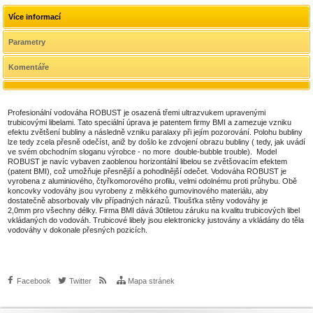
Více informací
Parametry
Komentáře
Profesionální vodováha ROBUST je osazená třemi ultrazvukem upravenými
trubicovými libelami. Tato speciální úprava je patentem firmy BMI a zamezuje vzniku
efektu zvětšení bubliny a následně vzniku paralaxy při jejím pozorování. Polohu bubliny
lze tedy zcela přesně odečíst, aniž by došlo ke zdvojení obrazu bubliny ( tedy, jak uvádí
ve svém obchodním sloganu výrobce - no more double-bubble trouble). Model
ROBUST je navíc vybaven zaoblenou horizontální libelou se zvětšovacím efektem
(patent BMI), což umožňuje přesnější a pohodlnější odečet. Vodováha ROBUST je
vyrobena z aluminiového, čtyřkomorového profilu, velmi odolnému proti průhybu. Obě
koncovky vodováhy jsou vyrobeny z měkkého gumovinového materiálu, aby
dostatečně absorbovaly vliv případných nárazů. Tloušťka stěny vodováhy je
2,0mm pro všechny délky. Firma BMI dává 30tiletou záruku na kvalitu trubicových libel
vkládaných do vodováh. Trubicové libely jsou elektronicky justovány a vkládány do těla
vodováhy v dokonale přesných pozicích.
Facebook
Twitter
Mapa stránek