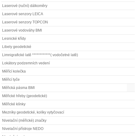
Laserové (ruční) dálkoměry
Laserové senzory LEICA
Laserové senzory TOPCON
Laserové vodováhy BMI
Lesnické křídy
Libely geodetické
Limnigrafické latě ************( vodočetné latě)
Lokátory podzemních vedení
Měřící kolečka
Měřicí tyče
Měřická pásma BMI
Měřické hřeby (geodetické)
Měřické klínky
Mezníky geodetické, kolíky vytyčovací
Nivelační (měřické) značky
Nivelační přístroje NEDO