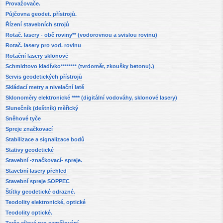
Provažovače.
Půjčovna geodet. přístrojů.
Řízení stavebních strojů
Rotač. lasery - obě roviny** (vodorovnou a svislou rovinu)
Rotač. lasery pro vod. rovinu
Rotační lasery sklonové
Schmidtovo kladívko******** (tvrdoměr, zkoušky betonu).)
Servis geodetických přístrojů
Skládací metry a nivelační latě
Sklonoměry elektronické **** (digitální vodováhy, sklonové lasery)
Slunečník (deštník) měřický
Sněhové tyče
Spreje značkovací
Stabilizace a signalizace bodů
Stativy geodetické
Stavební -značkovací- spreje.
Stavební lasery přehled
Stavební spreje SOPPEC
Štítky geodetické odrazné.
Teodolity elektronické, optické
Teodolity optické.
Terče cílové pro zaměřování