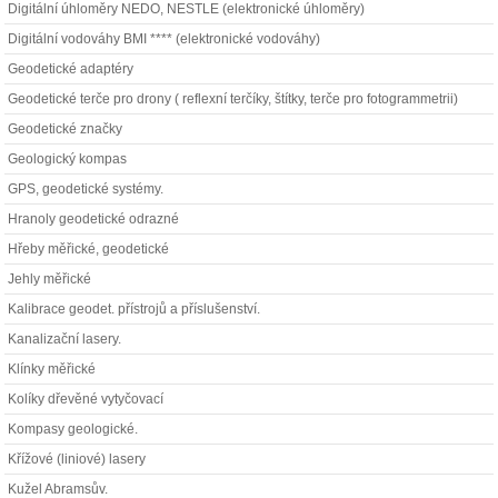
Digitální úhloměry NEDO, NESTLE (elektronické úhloměry)
Digitální vodováhy BMI **** (elektronické vodováhy)
Geodetické adaptéry
Geodetické terče pro drony ( reflexní terčíky, štítky, terče pro fotogrammetrii)
Geodetické značky
Geologický kompas
GPS, geodetické systémy.
Hranoly geodetické odrazné
Hřeby měřické, geodetické
Jehly měřické
Kalibrace geodet. přístrojů a příslušenství.
Kanalizační lasery.
Klínky měřické
Kolíky dřevěné vytyčovací
Kompasy geologické.
Křížové (liniové) lasery
Kužel Abramsův.