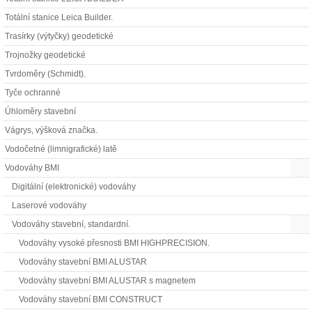
Totální stanice Leica Builder.
Trasírky (výtyčky) geodetické
Trojnožky geodetické
Tvrdoměry (Schmidt).
Tyče ochranné
Úhloměry stavební
Vágrys, výšková značka.
Vodočetné (limnigrafické) latě
Vodováhy BMI
Digitální (elektronické) vodováhy
Laserové vodováhy
Vodováhy stavební, standardní.
Vodováhy vysoké přesnosti BMI HIGHPRECISION.
Vodováhy stavební BMI ALUSTAR
Vodováhy stavební BMI ALUSTAR s magnetem
Vodováhy stavební BMI CONSTRUCT