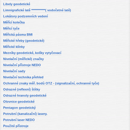
Libely geodetické
Limnigrafické latě ************( vodočetné latě)
Lokátory podzemních vedení
Měřící kolečka
Měřicí tyče
Měřická pásma BMI
Měřické hřeby (geodetické)
Měřické klínky
Mezníky geodetické, kolíky vytyčovací
Nivelační (měřické) značky
Nivelační přístroje NEDO
Nivelační sady
Nivelační technika přehled
Ochranné znaky měř. bodů OTZ - (signalizační, ochranné tyče)
Odrazné (reflexní) štítky
Odrazné hranoly geodetické
Olovnice geodetické
Pentagon geodetický
Potrubní (kanalizační) lasery.
Potrubní laser NEDO
Použité přístroje