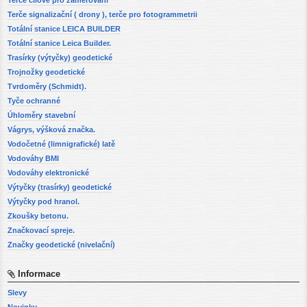
Terče signalizační ( drony ), terče pro fotogrammetrii
Totální stanice LEICA BUILDER
Totální stanice Leica Builder.
Trasírky (výtyčky) geodetické
Trojnožky geodetické
Tvrdoměry (Schmidt).
Tyče ochranné
Úhloměry stavební
Vágrys, výšková značka.
Vodočetné (limnigrafické) latě
Vodováhy BMI
Vodováhy elektronické
Výtyčky (trasírky) geodetické
Výtyčky pod hranol.
Zkoušky betonu.
Značkovací spreje.
Značky geodetické (nivelační)
Informace
Slevy
Novinky