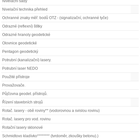
Nivelační sady
Nivelační technika přehled
Ochranné znaky měř. bodů OTZ - (signalizační, ochranné tyče)
Odrazné (reflexní) štítky
Odrazné hranoly geodetické
Olovnice geodetické
Pentagon geodetický
Potrubní (kanalizační) lasery.
Potrubní laser NEDO
Použité přístroje
Provažovače.
Půjčovna geodet. přístrojů.
Řízení stavebních strojů
Rotač. lasery - obě roviny** (vodorovnou a svislou rovinu)
Rotač. lasery pro vod. rovinu
Rotační lasery sklonové
Schmidtovo kladívko******** (tvrdoměr, zkoušky betonu).)