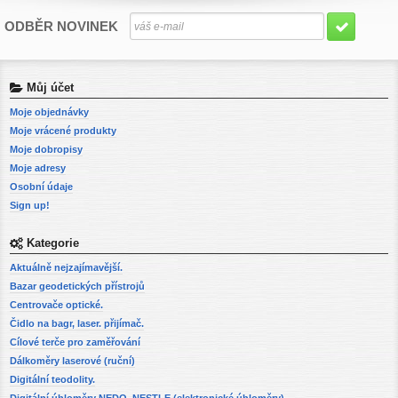
ODBĚR NOVINEK
Můj účet
Moje objednávky
Moje vrácené produkty
Moje dobropisy
Moje adresy
Osobní údaje
Sign up!
Kategorie
Aktuálně nejzajímavější.
Bazar geodetických přístrojů
Centrovače optické.
Čidlo na bagr, laser. přijímač.
Cílové terče pro zaměřování
Dálkoměry laserové (ruční)
Digitální teodolity.
Digitální úhloměry NEDO, NESTLE (elektronické úhloměry)