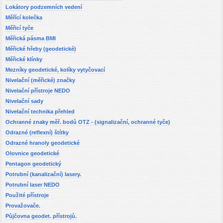
Lokátory podzemních vedení
Měřící kolečka
Měřicí tyče
Měřická pásma BMI
Měřické hřeby (geodetické)
Měřické klínky
Mezníky geodetické, kolíky vytyčovací
Nivelační (měřické) značky
Nivelační přístroje NEDO
Nivelační sady
Nivelační technika přehled
Ochranné znaky měř. bodů OTZ - (signalizační, ochranné tyče)
Odrazné (reflexní) štítky
Odrazné hranoly geodetické
Olovnice geodetické
Pentagon geodetický
Potrubní (kanalizační) lasery.
Potrubní laser NEDO
Použité přístroje
Provažovače.
Půjčovna geodet. přístrojů.