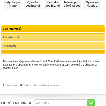
Výtyčka pod
Výsuvka
Výsuvka
Teleskopická
Výsuvka
hranol
pod hranol
pod hranol
výtyčka pod
Nestle z
p
Nestle, do
Nestle, do
Nestle, do
hranol do
karbonu do
80cm
2,15m, typ
2,50m, typ
2,60m
2,60m.
Leica
Leica
Více informací
Příslušenství
Komentáře
Teleskopická výtyčka pod hranol, do 3,60m. Zajišťování teleskopických dílů šroubem.
Závit 5/8 pro upevnění hranolu. Ve složeném stavu 151cm. Volitelně lze přiobjednat
adaptér Leica.
Facebook
Twitter
Mapa stránek
ODBĚR NOVINEK