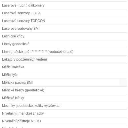
Laserové (ruční) dálkoměry
Laserové senzory LEICA
Laserové senzory TOPCON
Laserové vodováhy BMI
Lesnické křídy
Libely geodetické
Limnigrafické latě ************( vodočetné latě)
Lokátory podzemních vedení
Měřící kolečka
Měřicí tyče
Měřická pásma BMI
Měřické hřeby (geodetické)
Měřické klínky
Mezníky geodetické, kolíky vytyčovací
Nivelační (měřické) značky
Nivelační přístroje NEDO