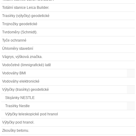
Totální stanice Leica Builder.
Trasírky (výtyčky) geodetické
Trojnožky geodetické
Tvrdoměry (Schmidt).
Tyče ochranné
Úhloměry stavební
Vágrys, výšková značka.
Vodočetné (limnigrafické) latě
Vodováhy BMI
Vodováhy elektronické
Výtyčky (trasírky) geodetické
Stojánky NESTLE
Trasírky Nestle
Výtyčky teleskopické pod hranol
Výtyčky pod hranol.
Zkoušky betonu.