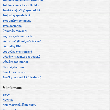
Totální stanice LEICA BUILDER
Totální stanice Leica Builder.
Trasírky (výtyčky) geodetické
Trojnožky geodetické
Tvrdoměry (Schmidt).
Tyče ochranné
Úhloměry stavební
Vágrys, výšková značka.
Vodočetné (limnigrafické) latě
Vodováhy BMI
Vodováhy elektronické
Výtyčky (trasírky) geodetické
Výtyčky pod hranol.
Zkoušky betonu.
Značkovací spreje.
Značky geodetické (nivelační)
Informace
Slevy
Novinky
Nejprodávanější produkty