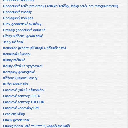
Geodetické adaptéry
Geodetické terče pro drony ( reflexní terčíky, štítky, terče pro fotogrammetrii)
Geodetické značky
Geologický kompas
GPS, geodetické systémy.
Hranoly geodetické odrazné
Hřeby měřické, geodetické
Jehly měřické
Kalibrace geodet. přístrojů a příslušenství.
Kanalizační lasery.
Klínky měřické
Kolíky dřevěné vytyčovací
Kompasy geologické.
Křížové (liniové) lasery
Kužel Abramsův.
Laserové (ruční) dálkoměry
Laserové senzory LEICA
Laserové senzory TOPCON
Laserové vodováhy BMI
Lesnické křídy
Libely geodetické
Limnigrafické latě ************( vodočetné latě)