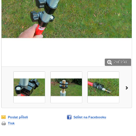
ZVĚTŠIT
Poslat příteli
Sdílet na Facebooku
Tisk