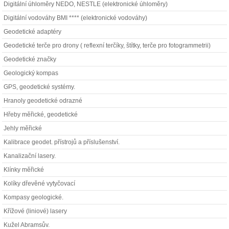
Digitální úhloměry NEDO, NESTLE (elektronické úhloměry)
Digitální vodováhy BMI **** (elektronické vodováhy)
Geodetické adaptéry
Geodetické terče pro drony ( reflexní terčíky, štítky, terče pro fotogrammetrii)
Geodetické značky
Geologický kompas
GPS, geodetické systémy.
Hranoly geodetické odrazné
Hřeby měřické, geodetické
Jehly měřické
Kalibrace geodet. přístrojů a příslušenství.
Kanalizační lasery.
Klínky měřické
Kolíky dřevěné vytyčovací
Kompasy geologické.
Křížové (liniové) lasery
Kužel Abramsův.