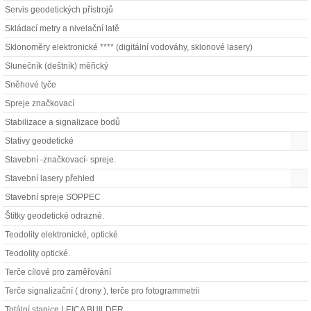
Servis geodetických přístrojů
Skládací metry a nivelační latě
Sklonoměry elektronické **** (digitální vodováhy, sklonové lasery)
Slunečník (deštník) měřický
Sněhové tyče
Spreje značkovací
Stabilizace a signalizace bodů
Stativy geodetické
Stavební -značkovací- spreje.
Stavební lasery přehled
Stavební spreje SOPPEC
Štítky geodetické odrazné.
Teodolity elektronické, optické
Teodolity optické.
Terče cílové pro zaměřování
Terče signalizační ( drony ), terče pro fotogrammetrii
Totální stanice LEICA BUILDER