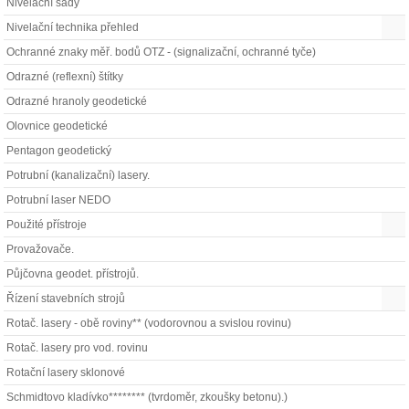
Nivelační sady
Nivelační technika přehled
Ochranné znaky měř. bodů OTZ - (signalizační, ochranné tyče)
Odrazné (reflexní) štítky
Odrazné hranoly geodetické
Olovnice geodetické
Pentagon geodetický
Potrubní (kanalizační) lasery.
Potrubní laser NEDO
Použité přístroje
Provažovače.
Půjčovna geodet. přístrojů.
Řízení stavebních strojů
Rotač. lasery - obě roviny** (vodorovnou a svislou rovinu)
Rotač. lasery pro vod. rovinu
Rotační lasery sklonové
Schmidtovo kladívko******** (tvrdoměr, zkoušky betonu).)