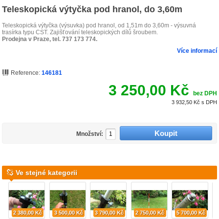
Teleskopická výtyčka pod hranol, do 3,60m
Teleskopická výtyčka (výsuvka) pod hranol, od 1,51m do 3,60m - výsuvná
trasírka typu CST. Zajišťování teleskopických dílů šroubem.
Prodejna v Praze, tel. 737 173 774.
Více informací
Reference:
146181
3 250,00 Kč
bez DPH
3 932,50 Kč
s DPH
Množství:
Ve stejné kategorii
2 380,00 Kč
3 500,00 Kč
3 790,00 Kč
2 750,00 Kč
5 700,00 Kč