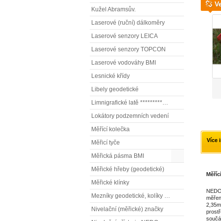
V
Kužel Abramsův.
Laserové (ruční) dálkoměry
Laserové senzory LEICA
Laserové senzory TOPCON
Laserové vodováhy BMI
Lesnické křídy
Libely geodetické
Limnigrafické latě ************( vodočetné latě)
Lokátory podzemních vedení
Měřící kolečka
Více 
Měřicí tyče
Měřická pásma BMI
Měřické hřeby (geodetické)
Měříc
Měřické klínky
NEDO 
Mezníky geodetické, kolíky vytyčovací
měření
2,35m
Nivelační (měřické) značky
prost
součá