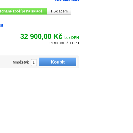
Více informací
ednané zboží je na skladě.
1
Skladem
15
32 900,00 Kč
bez DPH
39 809,00 Kč
s DPH
Množství: