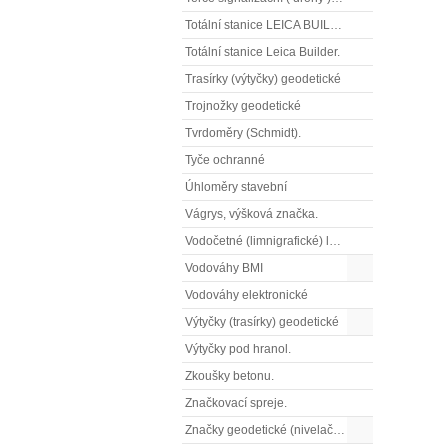
Totální stanice LEICA BUILDER
Totální stanice Leica Builder.
Trasírky (výtyčky) geodetické
Trojnožky geodetické
Tvrdoměry (Schmidt).
Tyče ochranné
Úhloměry stavební
Vágrys, výšková značka.
Vodočetné (limnigrafické) latě
Vodováhy BMI
Vodováhy elektronické
Výtyčky (trasírky) geodetické
Výtyčky pod hranol.
Zkoušky betonu.
Značkovací spreje.
Značky geodetické (nivelační)