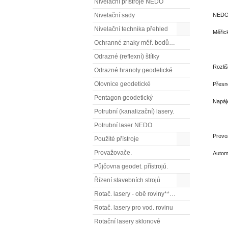
Nivelační přístroje NEDO
NEDO 
Nivelační sady
Nivelační technika přehled
Měři
Ochranné znaky měř. bodů OTZ - (signalizační, ochranné tyče)
0,
Odrazné (reflexní) štítky
Roz
Odrazné hranoly geodetické
Olovnice geodetické
Pře
Pentagon geodetický
Napá
Potrubní (kanalizační) lasery.
nab
Potrubní laser NEDO
Prov
Použité přístroje
Provažovače.
Autom
Půjčovna geodet. přístrojů.
Řízení stavebních strojů
Rotač. lasery - obě roviny** (vodorovnou a svislou rovinu)
Rotač. lasery pro vod. rovinu
Rotační lasery sklonové