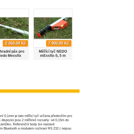
2 260,00 Kč
7 900,00 Kč
8 190,00 Kč
hradní pás pro
Měřící tyč NEDO
Měřící tyč NEDO
Náhrad
edo Messfix
mEssfix-S, 5 m
mEssfix-S, 6 m
NEDO 
ompact 5.01m
ní 0,1mm je tato měřicí tyč určena především pro
 K dispozici jsou 2 měřické rozsahy: od 0,15m do
amžiku. Referenční body lze nastavit
m Bluetooth a modulem rozhraní RS 232 ( nejsou