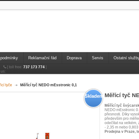
 podmínky
Reklamační řád
Doprava
Servis
Ostatní služb
[
toll free:
737 173 774
]
 us:
info@bohemiagshop.cz
icí tyče
>
Měřící tyč NEDO mEsstronic 0,1
Měřící tyč N
Skladem
Měřící tyč švýcars
NEDO mEsstronic 0.1
přesnosti. Díky vyso
především pro měřen
odečítat na velkém, 
- 2,35 m nebo 0,803
Prodejna v Praze, t