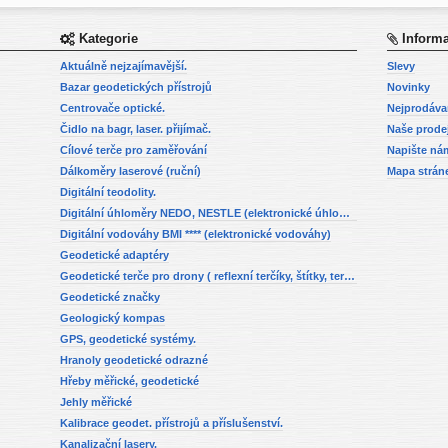
Kategorie
Inform
Aktuálně nejzajímavější.
Slevy
Bazar geodetických přístrojů
Novinky
Centrovače optické.
Nejprodáva
Čidlo na bagr, laser. přijímač.
Naše prode
Cílové terče pro zaměřování
Napište ná
Dálkoměry laserové (ruční)
Mapa strán
Digitální teodolity.
Digitální úhloměry NEDO, NESTLE (elektronické úhloměry)
Digitální vodováhy BMI **** (elektronické vodováhy)
Geodetické adaptéry
Geodetické terče pro drony ( reflexní terčíky, štítky, terče pro fotogrammetrii)
Geodetické značky
Geologický kompas
GPS, geodetické systémy.
Hranoly geodetické odrazné
Hřeby měřické, geodetické
Jehly měřické
Kalibrace geodet. přístrojů a příslušenství.
Kanalizační lasery.