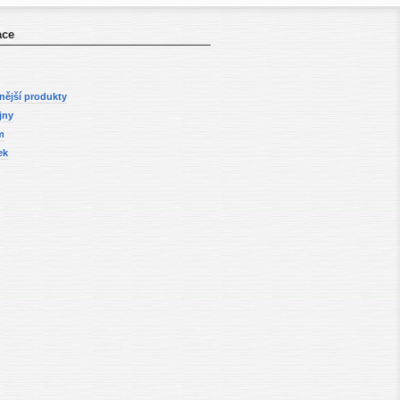
ace
nější produkty
jny
m
ek