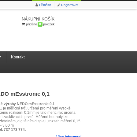
Přihlásit
Registrovat
NÁKUPNÍ KOŠÍK
přidáno
0
položek
y
Kontakt
EDO mEsstronic 0,1
ké výroby NEDO mEsstronic 0.1
 je měřická tyč, určená pro měření vysoké
kému rozlišení 0,1mm je tato měřicí tyč určena
í zasklívacích prvků. Měřené hodnoty lze
zřetelném, digitálním displeji, rozsah měření 0,15
 - 3,00 m
el. 737 173 774.