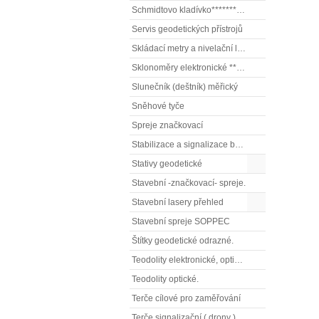
Schmidtovo kladívko******** (tvrdoměr, zkoušky betonu).)
Servis geodetických přístrojů
Skládací metry a nivelační latě
Sklonoměry elektronické **** (digitální vodováhy, sklonové lasery)
Slunečník (deštník) měřický
Sněhové tyče
Spreje značkovací
Stabilizace a signalizace bodů
Stativy geodetické
Stavební -značkovací- spreje.
Stavební lasery přehled
Stavební spreje SOPPEC
Štítky geodetické odrazné.
Teodolity elektronické, optické
Teodolity optické.
Terče cílové pro zaměřování
Terče signalizační ( drony ), terče pro fotogrammetrii