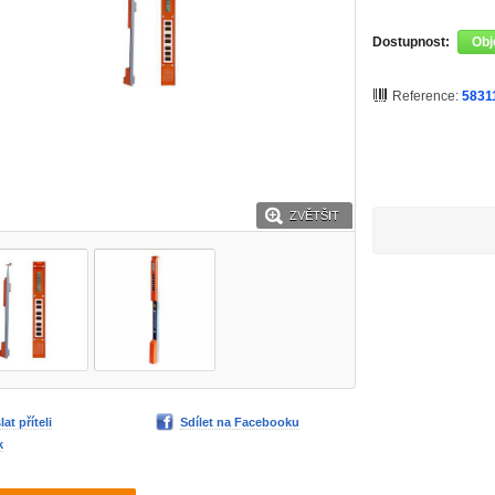
Dostupnost:
Obj
Reference:
5831
ZVĚTŠIT
lat příteli
Sdílet na Facebooku
k