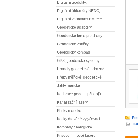
Digitální teodolity.
Digitální úhloměry NEDO, NESTLE (elektronické úhloměry)
Digitální vodováhy BMI **** (elektronické vodováhy)
Geodetické adaptéry
Geodetické terče pro drony ( reflexní terčíky, štítky, terče pro fotogrammetrii)
Geodetické značky
Geologický kompas
GPS, geodetické systémy.
Hranoly geodetické odrazné
Hřeby měřické, geodetické
Jehly měřické
Kalibrace geodet. přístrojů a příslušenství.
Kanalizační lasery.
Klínky měřické
Pos
Kolíky dřevěné vytyčovací
Tis
Kompasy geologické.
Křížové (liniové) lasery