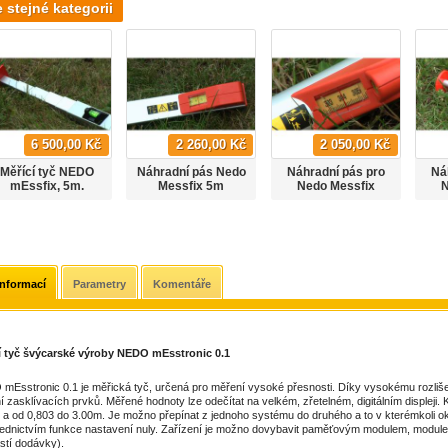
e stejné kategorii
6 500,00 Kč
2 260,00 Kč
2 050,00 Kč
Měřící tyč NEDO
Náhradní pás Nedo
Náhradní pás pro
Ná
mEssfix, 5m.
Messfix 5m
Nedo Messfix
N
Compact 3,04 m.
C
informací
Parametry
Komentáře
í tyč švýcarské výroby NEDO mEsstronic 0.1
mEsstronic 0.1 je měřická tyč, určená pro měření vysoké přesnosti. Díky vysokému rozliše
 zasklívacích prvků. Měřené hodnoty lze odečítat na velkém, zřetelném, digitálním displeji.
 a od 0,803 do 3.00m. Je možno přepínat z jednoho systému do druhého a to v kterémkoli ok
řednictvím funkce nastavení nuly. Zařízení je možno dovybavit paměťovým modulem, module
stí dodávky).