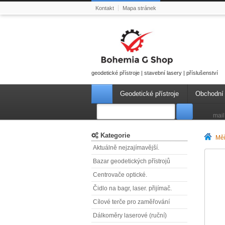
Kontakt
Mapa stránek
geodetické přístroje | stavební lasery | příslušenství
Geodetické přístroje
Obchodní
mail
Kategorie
Měř
Aktuálně nejzajímavější.
Bazar geodetických přístrojů
Centrovače optické.
Čidlo na bagr, laser. přijímač.
Cílové terče pro zaměřování
Dálkoměry laserové (ruční)