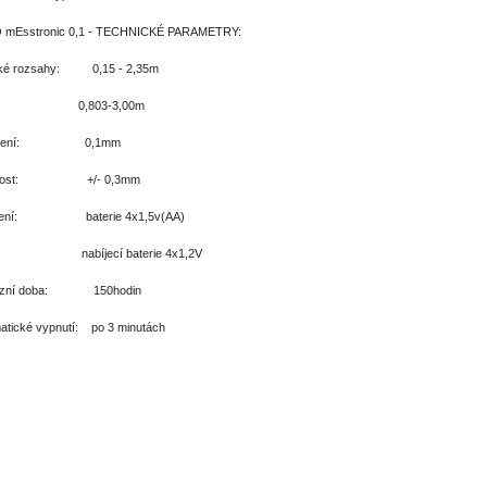
mEsstronic 0,1 - TECHNICKÉ PARAMETRY:
cké rozsahy: 0,15 - 2,35m
803-3,00m
lišení: 0,1mm
snost: +/- 0,3mm
jení: baterie 4x1,5v(AA)
íjecí baterie 4x1,2V
ozní doba: 150hodin
atické vypnutí: po 3 minutách