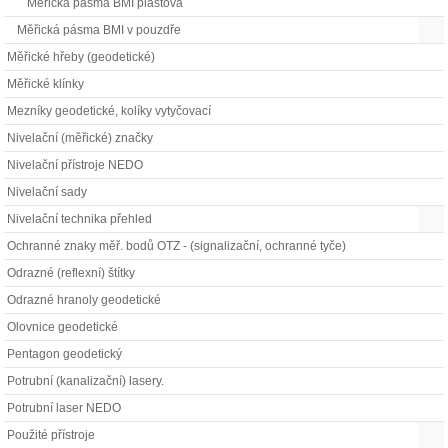
Měřická pásma BMI plastová
Měřická pásma BMI v pouzdře
Měřické hřeby (geodetické)
Měřické klínky
Mezníky geodetické, kolíky vytyčovací
Nivelační (měřické) značky
Nivelační přístroje NEDO
Nivelační sady
Nivelační technika přehled
Ochranné znaky měř. bodů OTZ - (signalizační, ochranné tyče)
Odrazné (reflexní) štítky
Odrazné hranoly geodetické
Olovnice geodetické
Pentagon geodetický
Potrubní (kanalizační) lasery.
Potrubní laser NEDO
Použité přístroje