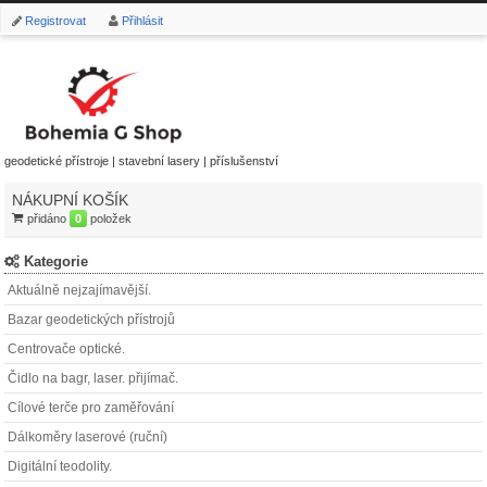
Registrovat
Přihlásit
geodetické přístroje | stavební lasery | příslušenství
NÁKUPNÍ KOŠÍK
přidáno
0
položek
Kategorie
Aktuálně nejzajímavější.
Bazar geodetických přístrojů
Centrovače optické.
Čidlo na bagr, laser. přijímač.
Cílové terče pro zaměřování
Dálkoměry laserové (ruční)
Digitální teodolity.