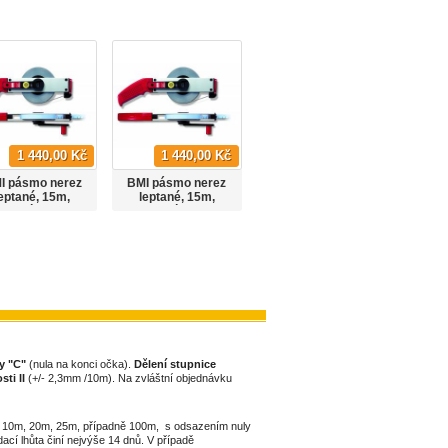
1 440,00 Kč
1 440,00 Kč
1 540,00 Kč
I pásmo nerez
BMI pásmo nerez
BMI pásmo nerez
BMI 
eptané, 15m,
leptané, 15m,
leptané, 20m,
lep
azení nuly "A"
odsazení nuly "B"
odsazení nuly "A"
odsaz
y "C"
(nula na konci očka).
Dělení stupnice
sti II
(+/- 2,3mm /10m). Na zvláštní objednávku
10m, 20m, 25m, případně 100m, s odsazením nuly
ací lhůta činí nejvýše 14 dnů. V případě