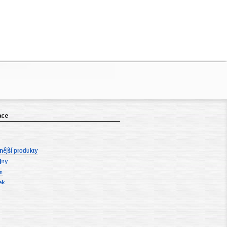
ace
nější produkty
jny
m
ek