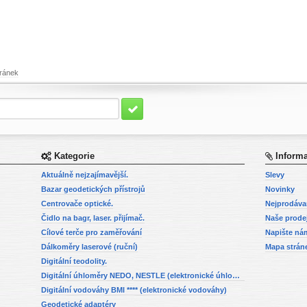
ránek
Kategorie
Inform
Aktuálně nejzajímavější.
Slevy
Bazar geodetických přístrojů
Novinky
Centrovače optické.
Nejprodáva
Čidlo na bagr, laser. přijímač.
Naše prode
Cílové terče pro zaměřování
Napište ná
Dálkoměry laserové (ruční)
Mapa strán
Digitální teodolity.
Digitální úhloměry NEDO, NESTLE (elektronické úhloměry)
Digitální vodováhy BMI **** (elektronické vodováhy)
Geodetické adaptéry