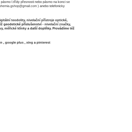
pásmo I.třídy přesnosti nebo pásmo na konci se
ohemia.gshop@gmail.com
) anebo telefonicky
igitální teodolity
,
nivelační přístroje optické
,
ž geodetické příslušenství -
nivelační značky
,
vy
,
měřické klínky
a další doplňky. Provádíme též
in
,
google plus
,
xing
a
pinterest