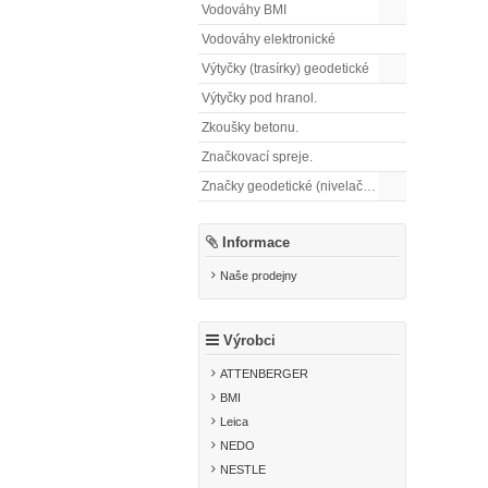
Vodováhy BMI
Vodováhy elektronické
Výtyčky (trasírky) geodetické
Výtyčky pod hranol.
Zkoušky betonu.
Značkovací spreje.
Značky geodetické (nivelační)
Informace
Naše prodejny
Výrobci
ATTENBERGER
BMI
Leica
NEDO
NESTLE