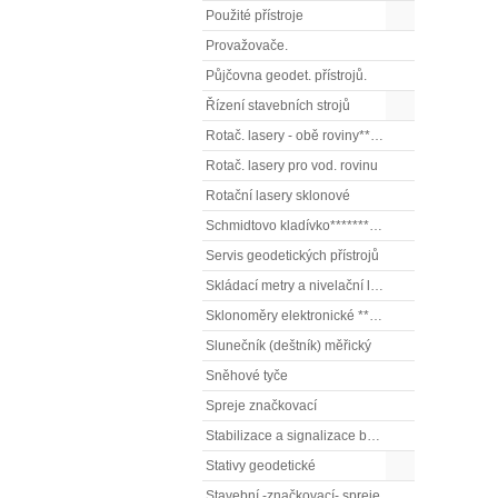
Použité přístroje
Provažovače.
Půjčovna geodet. přístrojů.
Řízení stavebních strojů
Rotač. lasery - obě roviny** (vodorovnou a svislou rovinu)
Rotač. lasery pro vod. rovinu
Rotační lasery sklonové
Schmidtovo kladívko******** (tvrdoměr, zkoušky betonu).)
Servis geodetických přístrojů
Skládací metry a nivelační latě
Sklonoměry elektronické **** (digitální vodováhy, sklonové lasery)
Slunečník (deštník) měřický
Sněhové tyče
Spreje značkovací
Stabilizace a signalizace bodů
Stativy geodetické
Stavební -značkovací- spreje.