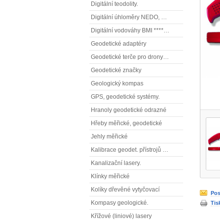
Digitální teodolity.
Digitální úhloměry NEDO, NESTLE (elektronické úhloměry)
Digitální vodováhy BMI **** (elektronické vodováhy)
Geodetické adaptéry
Geodetické terče pro drony ( reflexní terčíky, štítky, terče pro fotogrammetrii)
Geodetické značky
Geologický kompas
GPS, geodetické systémy.
Hranoly geodetické odrazné
Hřeby měřické, geodetické
Jehly měřické
Kalibrace geodet. přístrojů a příslušenství.
Kanalizační lasery.
Klínky měřické
Kolíky dřevěné vytyčovací
Pos
Kompasy geologické.
Tis
Křížové (liniové) lasery