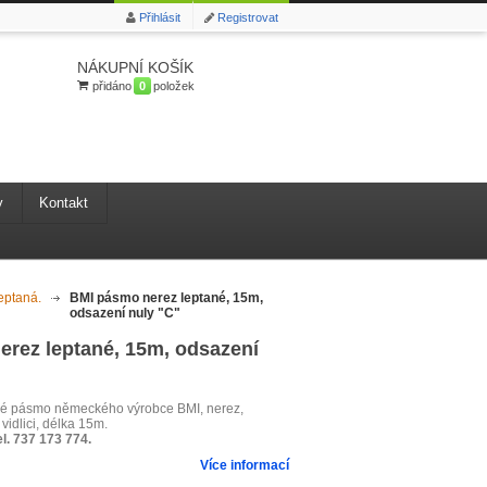
Přihlásit
Registrovat
NÁKUPNÍ KOŠÍK
přidáno
0
položek
y
Kontakt
eptaná.
>
BMI pásmo nerez leptané, 15m,
odsazení nuly "C"
rez leptané, 15m, odsazení
cké pásmo německého výrobce BMI, nerez,
vidlici, délka 15m.
el. 737 173 774.
Více informací