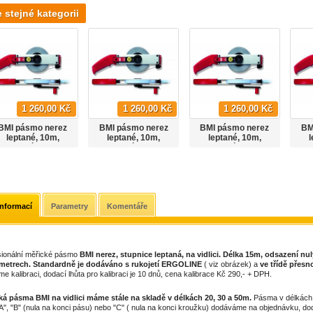
e stejné kategorii
1 260,00 Kč
1 260,00 Kč
1 260,00 Kč
BMI pásmo nerez
BMI pásmo nerez
BMI pásmo nerez
BM
leptané, 10m,
leptané, 10m,
leptané, 10m,
l
odsazení nuly "A"
odsazení nuly "B"
odsazení nuly "C"
ods
informací
Parametry
Komentáře
sionální měřické pásmo
BMI nerez, stupnice leptaná, na vidlici. Délka 15m, odsazení nul
imetrech. Standardně je dodáváno s rukojetí ERGOLINE
( viz obrázek) a
ve třídě přesno
íme kalibraci, dodací lhůta pro kalibraci je 10 dnů, cena kalibrace Kč 290,- + DPH.
ká pásma BMI na vidlici máme stále na skladě v délkách 20, 30 a 50m.
Pásma v délkách 
A", "B" (nula na konci pásu) nebo "C" ( nula na konci kroužku) dodáváme na objednávku, dod