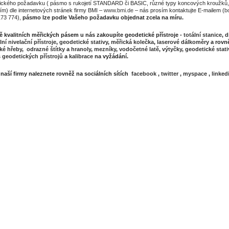
fického požadavku ( pásmo s rukojetí STANDARD či BASIC, různé typy koncových kroužků, 
ím) dle internetových stránek firmy BMI –
www.bmi.de
– nás prosím kontaktujte E-mailem (
b
173 774),
pásmo lze podle Vašeho požadavku objednat zcela na míru.
 kvalitních měřických pásem u nás zakoupíte geodetické přístroje -
totální stanice
,
d
lní nivelační přístroje
,
geodetické stativy
,
měřická kolečka
,
laserové dálkoměry
a rovně
ké hřeby
,
odrazné štítky
a
hranoly
,
mezníky
,
vodočetné latě
,
výtyčky
,
geodetické stati
s geodetických přístrojů
a
kalibrace
na vyžádání.
l naší firmy naleznete rovněž na sociálních sítích
facebook
,
twitter
,
myspace
,
linked