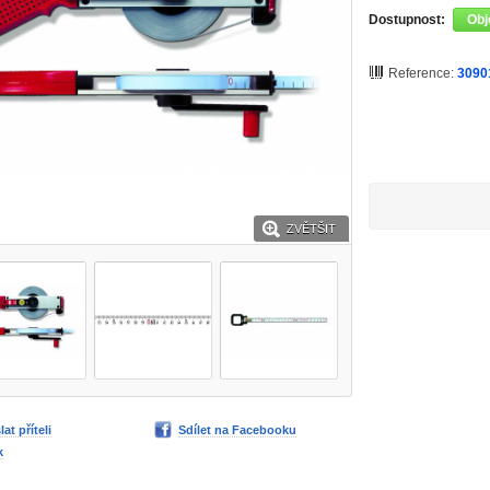
Dostupnost:
Obj
Reference:
3090
ZVĚTŠIT
lat příteli
Sdílet na Facebooku
k