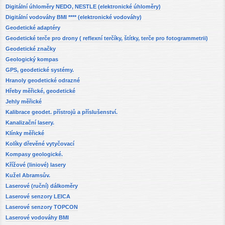
Digitální úhloměry NEDO, NESTLE (elektronické úhloměry)
Digitální vodováhy BMI **** (elektronické vodováhy)
Geodetické adaptéry
Geodetické terče pro drony ( reflexní terčíky, štítky, terče pro fotogrammetrii)
Geodetické značky
Geologický kompas
GPS, geodetické systémy.
Hranoly geodetické odrazné
Hřeby měřické, geodetické
Jehly měřické
Kalibrace geodet. přístrojů a příslušenství.
Kanalizační lasery.
Klínky měřické
Kolíky dřevěné vytyčovací
Kompasy geologické.
Křížové (liniové) lasery
Kužel Abramsův.
Laserové (ruční) dálkoměry
Laserové senzory LEICA
Laserové senzory TOPCON
Laserové vodováhy BMI