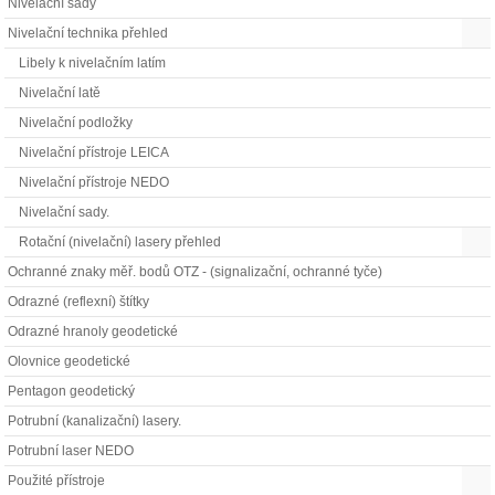
Nivelační sady
Nivelační technika přehled
Libely k nivelačním latím
Nivelační latě
Nivelační podložky
Nivelační přístroje LEICA
Nivelační přístroje NEDO
Nivelační sady.
Rotační (nivelační) lasery přehled
Ochranné znaky měř. bodů OTZ - (signalizační, ochranné tyče)
Odrazné (reflexní) štítky
Odrazné hranoly geodetické
Olovnice geodetické
Pentagon geodetický
Potrubní (kanalizační) lasery.
Potrubní laser NEDO
Použité přístroje