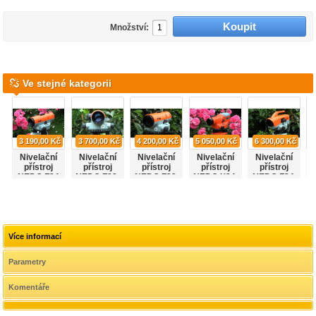
Množství:
Ve stejné kategorii
3 190,00 Kč
3 700,00 Kč
4 200,00 Kč
5 050,00 Kč
6 300,00 Kč
Nivelační
Nivelační
Nivelační
Nivelační
Nivelační
přístroj
přístroj
přístroj
přístroj
přístroj
NEDO F24
NEDO F28.
NEDO F32.
NEDO X24.
NEDO Z24.
Více informací
Parametry
Komentáře