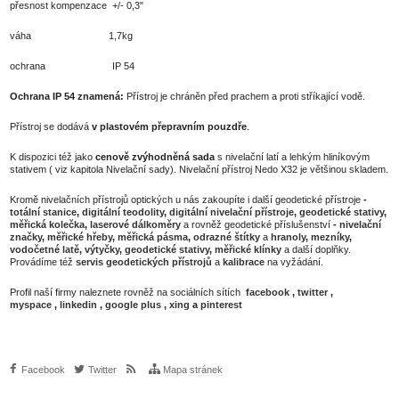
přesnost kompenzace +/- 0,3"
váha 1,7kg
ochrana IP 54
Ochrana IP 54 znamená:
Přístroj je chráněn před prachem a proti stříkající vodě.
Přístroj se dodává
v plastovém přepravním pouzdře
.
K dispozici též jako
cenově zvýhodněná sada
s nivelační latí a lehkým hliníkovým
stativem ( viz kapitola Nivelační sady). Nivelační přístroj Nedo X32 je většinou skladem.
Kromě nivelačních přístrojů optických u nás zakoupíte i další geodetické přístroje
-
totální stanice
,
digitální teodolity
,
digitální nivelační přístroje
,
geodetické stativy
,
měřická kolečka
,
laserové dálkoměry
a rovněž geodetické příslušenství
-
nivelační
značky
,
měřické hřeby
,
měřická pásma
,
odrazné štítky
a
hranoly
,
mezníky
,
vodočetné latě
,
výtyčky
,
geodetické stativy
,
měřické klínky
a další doplňky.
Provádíme též
servis geodetických přístrojů
a
kalibrace
na vyžádání.
Profil naší firmy naleznete rovněž na sociálních sítích
facebook
,
twitter
,
myspace
,
linkedin
,
google plus
,
xing
a
pinterest
Facebook
Twitter
Mapa stránek