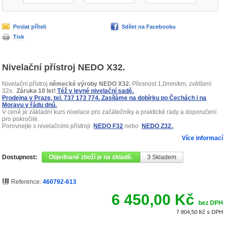
Poslat příteli
Sdílet na Facebooku
Tisk
Nivelační přístroj NEDO X32.
Nivelační přístroj
německé výroby
NEDO X32.
Přesnost 1,0mm/km, zvětšení
32x.
Záruka 10 let!
Též v levné nivelační sadě.
Prodejna v Praze, tel. 737 173 774. Zasíláme na dobírku po Čechách i na
Moravu v řádu dnů.
V ceně je základní kurs nivelace pro začátečníky a praktické rady a doporučení
pro pokročilé.
Porovnejte s nivelačními přístroji
NEDO F32
nebo
NEDO Z32.
Více informací
Dostupnost:
Objednané zboží je na skladě.
3
Skladem
Reference:
460792-613
6 450,00 Kč
bez DPH
7 804,50 Kč
s DPH