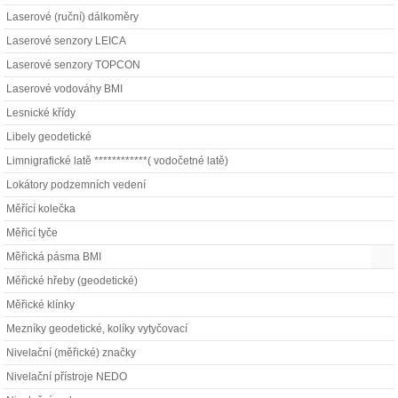
Laserové (ruční) dálkoměry
Laserové senzory LEICA
Laserové senzory TOPCON
Laserové vodováhy BMI
Lesnické křídy
Libely geodetické
Limnigrafické latě ************( vodočetné latě)
Lokátory podzemních vedení
Měřící kolečka
Měřicí tyče
Měřická pásma BMI
Měřické hřeby (geodetické)
Měřické klínky
Mezníky geodetické, kolíky vytyčovací
Nivelační (měřické) značky
Nivelační přístroje NEDO