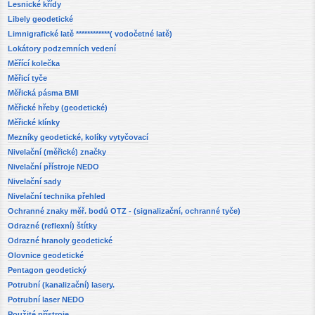
Lesnické křídy
Libely geodetické
Limnigrafické latě ************( vodočetné latě)
Lokátory podzemních vedení
Měřící kolečka
Měřicí tyče
Měřická pásma BMI
Měřické hřeby (geodetické)
Měřické klínky
Mezníky geodetické, kolíky vytyčovací
Nivelační (měřické) značky
Nivelační přístroje NEDO
Nivelační sady
Nivelační technika přehled
Ochranné znaky měř. bodů OTZ - (signalizační, ochranné tyče)
Odrazné (reflexní) štítky
Odrazné hranoly geodetické
Olovnice geodetické
Pentagon geodetický
Potrubní (kanalizační) lasery.
Potrubní laser NEDO
Použité přístroje