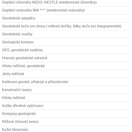
Digitální úhloměry NEDO, NESTLE (elektronické úhloměry)
Digitální vodováhy BMI **** (elektronické vodováhy)
Geodetické adaptéry
Geodetické terče pro drony ( reflexní terčíky, štítky, terče pro fotogrammetrii)
Geodetické značky
Geologický kompas
GPS, geodetické systémy.
Hranoly geodetické odrazné
Hřeby měřické, geodetické
Jehly měřické
Kalibrace geodet. přístrojů a příslušenství.
Kanalizační lasery.
Klínky měřické
Kolíky dřevěné vytyčovací
Kompasy geologické.
Křížové (liniové) lasery
Kužel Abramsův.