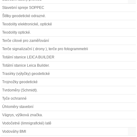
Stavební spreje SOPPEC
Štítky geodetické odrazné.
Teodolity elektronické, optické
Teodolity optické.
Terče cílové pro zaměřování
Terče signalizační ( drony ), terče pro fotogrammetrii
Totální stanice LEICA BUILDER
Totální stanice Leica Builder.
Trasírky (výtyčky) geodetické
Trojnožky geodetické
Tvrdoměry (Schmidt).
Tyče ochranné
Úhloměry stavební
Vágrys, výšková značka.
Vodočetné (limnigrafické) latě
Vodováhy BMI