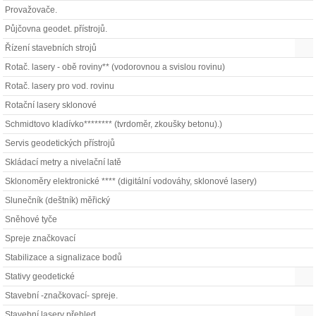
Provažovače.
Půjčovna geodet. přístrojů.
Řízení stavebních strojů
Rotač. lasery - obě roviny** (vodorovnou a svislou rovinu)
Rotač. lasery pro vod. rovinu
Rotační lasery sklonové
Schmidtovo kladívko******** (tvrdoměr, zkoušky betonu).)
Servis geodetických přístrojů
Skládací metry a nivelační latě
Sklonoměry elektronické **** (digitální vodováhy, sklonové lasery)
Slunečník (deštník) měřický
Sněhové tyče
Spreje značkovací
Stabilizace a signalizace bodů
Stativy geodetické
Stavební -značkovací- spreje.
Stavební lasery přehled