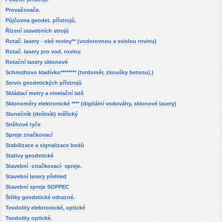
Provažovače.
Půjčovna geodet. přístrojů.
Řízení stavebních strojů
Rotač. lasery - obě roviny** (vodorovnou a svislou rovinu)
Rotač. lasery pro vod. rovinu
Rotační lasery sklonové
Schmidtovo kladívko******** (tvrdoměr, zkoušky betonu).)
Servis geodetických přístrojů
Skládací metry a nivelační latě
Sklonoměry elektronické **** (digitální vodováhy, sklonové lasery)
Slunečník (deštník) měřický
Sněhové tyče
Spreje značkovací
Stabilizace a signalizace bodů
Stativy geodetické
Stavební -značkovací- spreje.
Stavební lasery přehled
Stavební spreje SOPPEC
Štítky geodetické odrazné.
Teodolity elektronické, optické
Teodolity optické.