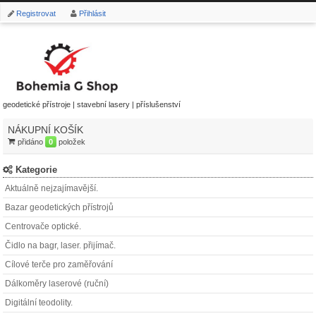
Registrovat
Přihlásit
geodetické přístroje | stavební lasery | příslušenství
NÁKUPNÍ KOŠÍK
přidáno
0
položek
Kategorie
Aktuálně nejzajímavější.
Bazar geodetických přístrojů
Centrovače optické.
Čidlo na bagr, laser. přijímač.
Cílové terče pro zaměřování
Dálkoměry laserové (ruční)
Digitální teodolity.