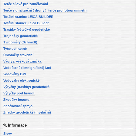
Terče cílové pro zaměřování
Terče signalizační ( drony ), terče pro fotogrammetrii
Totální stanice LEICA BUILDER
Totální stanice Leica Builder.
Trasírky (výtyčky) geodetické
Trojnožky geodetické
Tvrdoměry (Schmidt).
Tyče ochranné
Úhloměry stavební
Vágrys, výšková značka.
Vodočetné (limnigrafické) latě
Vodováhy BMI
Vodováhy elektronické
Výtyčky (trasírky) geodetické
Výtyčky pod hranol.
Zkoušky betonu.
Značkovací spreje.
Značky geodetické (nivelační)
Informace
Slevy