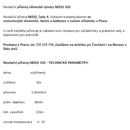
Nivelační
přístroj německé výroby NEDO X32
Nivelační přístroj
NEDO, řady X.
Vybaven kompenzátorem
se
vzduchovým tlumením. Servis a kalibrace v našem středisku v Praze.
V ceně každého přístroje je základní kurs nivelace pro začátečníky a praktické rady a
doporučení pro pokročilé.
Prodejna v Praze, tel. 737 173 774. Zasíláme na dobírku po Čechách i na Moravu v
řádu dnů.
Nivelační přístroj NEDO X32 - TECHNICKÉ PARAMETRY:
obraz vzpřímený
zvětšení 32x
přesnost 1,0mm/km
prům. objektivu 36mm
min. zaostření 0,6m
rozsah kompenzace +/- 15´