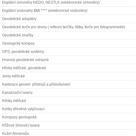
Digitální úhloměry NEDO, NESTLE (elektronické úhloměry)
Digitální vodováhy BMI **** (elektronické vodováhy)
Geodetické adaptéry
Geodetické terče pro drony ( reflexní terčíky, štítky, terče pro fotogrammetrii)
Geodetické značky
Geologický kompas
GPS, geodetické systémy.
Hranoly geodetické odrazné
Hřeby měřické, geodetické
Jehly měřické
Kalibrace geodet. přístrojů a příslušenství.
Kanalizační lasery.
Klínky měřické
Kolíky dřevěné vytyčovací
Kompasy geologické.
Křížové (liniové) lasery
Kužel Abramsův.