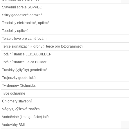
Stavební spreje SOPPEC
Štítky geodetické odrazné.
Teodolity elektronické, optické
Teodolity optické.
Terče cílové pro zaměřování
Terče signalizační ( drony ), terče pro fotogrammetrii
Totální stanice LEICA BUILDER
Totální stanice Leica Builder.
Trasírky (výtyčky) geodetické
Trojnožky geodetické
Tvrdoměry (Schmidt).
Tyče ochranné
Úhloměry stavební
Vágrys, výšková značka.
Vodočetné (limnigrafické) latě
Vodováhy BMI