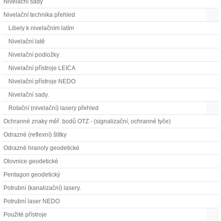
Nivelační sady
Nivelační technika přehled
Libely k nivelačním latím
Nivelační latě
Nivelační podložky
Nivelační přístroje LEICA
Nivelační přístroje NEDO
Nivelační sady.
Rotační (nivelační) lasery přehled
Ochranné znaky měř. bodů OTZ - (signalizační, ochranné tyče)
Odrazné (reflexní) štítky
Odrazné hranoly geodetické
Olovnice geodetické
Pentagon geodetický
Potrubní (kanalizační) lasery.
Potrubní laser NEDO
Použité přístroje