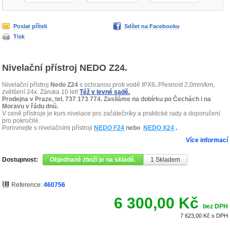
Poslat příteli
Sdílet na Facebooku
Tisk
Nivelační přístroj NEDO Z24.
Nivelační přístroj
Nedo Z24
s ochranou proti vodě IPX6
.
Přesnost 2,0mm/km,
zvětšení 24x. Záruka 10 let!
Též v levné sadě.
Prodejna v Praze, tel. 737 173 774. Zasíláme na dobírku po Čechách i na
Moravu v řádu dnů.
V ceně přístroje je kurs nivelace pro začátečníky a praktické rady a doporučení
pro pokročilé.
Porovnejte s nivelačními přístroji
NEDO F24
nebo
NEDO X24
.
Více informací
Dostupnost:
Objednané zboží je na skladě.
1
Skladem
Reference:
460756
6 300,00 Kč
bez DPH
7 623,00 Kč
s DPH