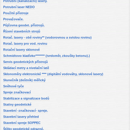
Potrubní (kanalizační) lasery.
Potrubní laser NEDO
Použité přístroje
Provažovače.
Půjčovna geodet. přístrojů.
Řízení stavebních strojů
Rotač. lasery - obě roviny** (vodorovnou a svislou rovinu)
Rotač. lasery pro vod. rovinu
Rotační lasery sklonové
Schmidtovo kladívko******** (tvrdoměr, zkoušky betonu).)
Servis geodetických přístrojů
Skládací metry a nivelační latě
Sklonoměry elektronické **** (digitální vodováhy, sklonové lasery)
Slunečník (deštník) měřický
Sněhové tyče
Spreje značkovací
Stabilizace a signalizace bodů
Stativy geodetické
Stavební -značkovací- spreje.
Stavební lasery přehled
Stavební spreje SOPPEC
Štítky geodetické odrazné.