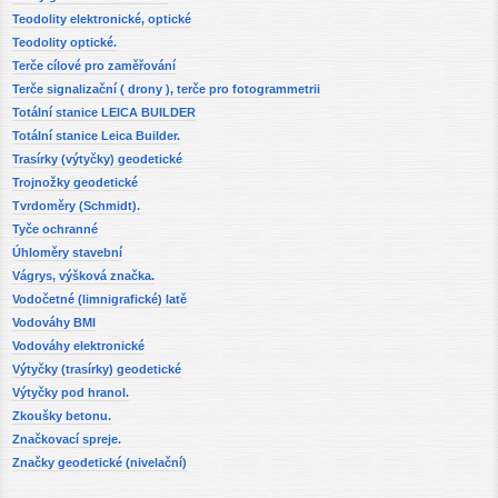
Teodolity elektronické, optické
Teodolity optické.
Terče cílové pro zaměřování
Terče signalizační ( drony ), terče pro fotogrammetrii
Totální stanice LEICA BUILDER
Totální stanice Leica Builder.
Trasírky (výtyčky) geodetické
Trojnožky geodetické
Tvrdoměry (Schmidt).
Tyče ochranné
Úhloměry stavební
Vágrys, výšková značka.
Vodočetné (limnigrafické) latě
Vodováhy BMI
Vodováhy elektronické
Výtyčky (trasírky) geodetické
Výtyčky pod hranol.
Zkoušky betonu.
Značkovací spreje.
Značky geodetické (nivelační)