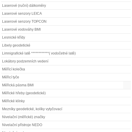
Laserové (ruční) dálkoměry
Laserové senzory LEICA
Laserové senzory TOPCON
Laserové vodováhy BMI
Lesnické křídy
Libely geodetické
Limnigrafické latě ************( vodočetné latě)
Lokátory podzemních vedení
Měřící kolečka
Měřicí tyče
Měřická pásma BMI
Měřické hřeby (geodetické)
Měřické klínky
Mezníky geodetické, kolíky vytyčovací
Nivelační (měřické) značky
Nivelační přístroje NEDO