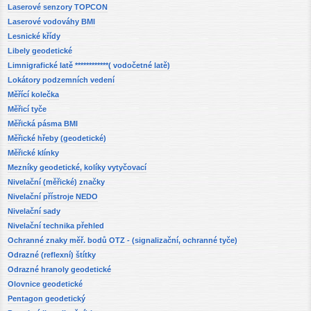
Laserové senzory TOPCON
Laserové vodováhy BMI
Lesnické křídy
Libely geodetické
Limnigrafické latě ************( vodočetné latě)
Lokátory podzemních vedení
Měřící kolečka
Měřicí tyče
Měřická pásma BMI
Měřické hřeby (geodetické)
Měřické klínky
Mezníky geodetické, kolíky vytyčovací
Nivelační (měřické) značky
Nivelační přístroje NEDO
Nivelační sady
Nivelační technika přehled
Ochranné znaky měř. bodů OTZ - (signalizační, ochranné tyče)
Odrazné (reflexní) štítky
Odrazné hranoly geodetické
Olovnice geodetické
Pentagon geodetický