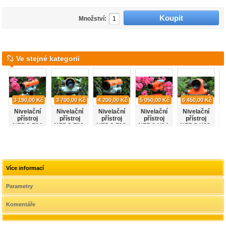
Množství:
Ve stejné kategorii
3 190,00 Kč
3 700,00 Kč
4 200,00 Kč
5 050,00 Kč
6 450,00 Kč
Nivelační
Nivelační
Nivelační
Nivelační
Nivelační
přístroj
přístroj
přístroj
přístroj
přístroj
NEDO F24
NEDO F28.
NEDO F32.
NEDO X24.
NEDO X32.
Více informací
Parametry
Komentáře