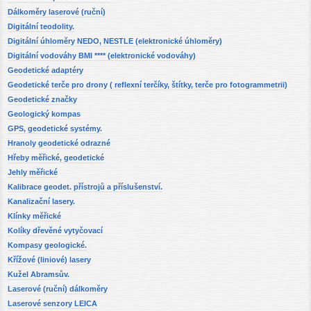
Dálkoměry laserové (ruční)
Digitální teodolity.
Digitální úhloměry NEDO, NESTLE (elektronické úhloměry)
Digitální vodováhy BMI **** (elektronické vodováhy)
Geodetické adaptéry
Geodetické terče pro drony ( reflexní terčíky, štítky, terče pro fotogrammetrii)
Geodetické značky
Geologický kompas
GPS, geodetické systémy.
Hranoly geodetické odrazné
Hřeby měřické, geodetické
Jehly měřické
Kalibrace geodet. přístrojů a příslušenství.
Kanalizační lasery.
Klínky měřické
Kolíky dřevěné vytyčovací
Kompasy geologické.
Křížové (liniové) lasery
Kužel Abramsův.
Laserové (ruční) dálkoměry
Laserové senzory LEICA