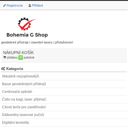
Registrovat
Přihlásit
geodetické přístroje | stavební lasery | příslušenství
NÁKUPNÍ KOŠÍK
přidáno
0
položek
Kategorie
Aktuálně nejzajímavější.
Bazar geodetických přístrojů
Centrovače optické.
Čidlo na bagr, laser. přijímač.
Cílové terče pro zaměřování
Dálkoměry laserové (ruční)
Digitální teodolity.