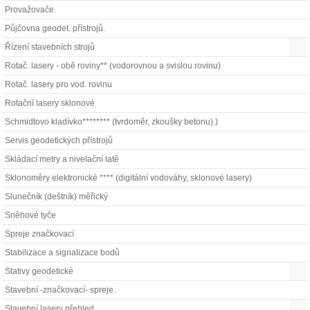
Provažovače.
Půjčovna geodet. přístrojů.
Řízení stavebních strojů
Rotač. lasery - obě roviny** (vodorovnou a svislou rovinu)
Rotač. lasery pro vod. rovinu
Rotační lasery sklonové
Schmidtovo kladívko******** (tvrdoměr, zkoušky betonu).)
Servis geodetických přístrojů
Skládací metry a nivelační latě
Sklonoměry elektronické **** (digitální vodováhy, sklonové lasery)
Slunečník (deštník) měřický
Sněhové tyče
Spreje značkovací
Stabilizace a signalizace bodů
Stativy geodetické
Stavební -značkovací- spreje.
Stavební lasery přehled