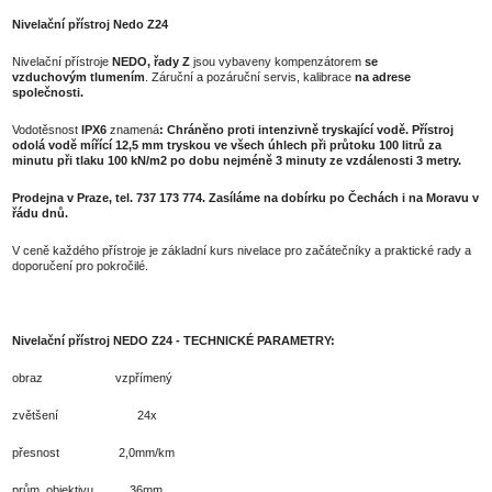
Nivelační přístroj Nedo Z24
Nivelační přístroje
NEDO, řady Z
jsou vybaveny kompenzátorem
se
vzduchovým tlumením
. Záruční a pozáruční servis, kalibrace
na adrese
společnosti.
Vodotěsnost
IPX6
znamená
: Chráněno proti intenzivně tryskající vodě. Přístroj
odolá vodě mířící 12,5 mm tryskou ve všech úhlech při průtoku 100 litrů za
minutu při tlaku 100 kN/m2 po dobu nejméně 3 minuty ze vzdálenosti 3 metry.
Prodejna v Praze, tel. 737 173 774. Zasíláme na dobírku po Čechách i na Moravu v
řádu dnů.
V ceně každého přístroje je základní kurs nivelace pro začátečníky a praktické rady a
doporučení pro pokročilé.
Nivelační přístroj NEDO Z24 - TECHNICKÉ PARAMETRY:
obraz vzpřímený
zvětšení 24x
přesnost 2,0mm/km
prům. objektivu 36mm