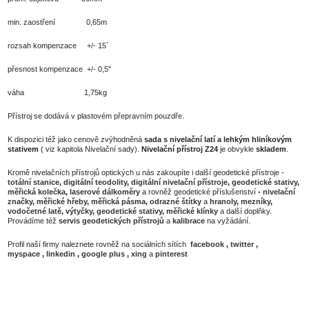
min. zaostření 0,65m
rozsah kompenzace +/- 15´
přesnost kompenzace +/- 0,5"
váha 1,75kg
Přístroj se dodává v plastovém přepravním pouzdře.
K dispozici též jako cenově zvýhodněná
sada s nivelační latí a lehkým hliníkovým
stativem
( viz kapitola Nivelační sady).
Nivelační přístroj Z24
je obvykle
skladem
.
Kromě nivelačních přístrojů optických u nás zakoupíte i další geodetické přístroje -
totální stanice
,
digitální teodolity
,
digitální nivelační přístroje
,
geodetické stativy
,
měřická kolečka
,
laserové dálkoměry
a rovněž geodetické příslušenství
-
nivelační
značky
,
měřické hřeby
,
měřická pásma
,
odrazné štítky
a
hranoly
,
mezníky
,
vodočetné latě
,
výtyčky
,
geodetické stativy
,
měřické klínky
a další doplňky.
Provádíme též
servis geodetických přístrojů
a
kalibrace
na vyžádání.
Profil naší firmy naleznete rovněž na sociálních sítích
facebook
,
twitter
,
myspace
,
linkedin
,
google plus
,
xing
a
pinterest