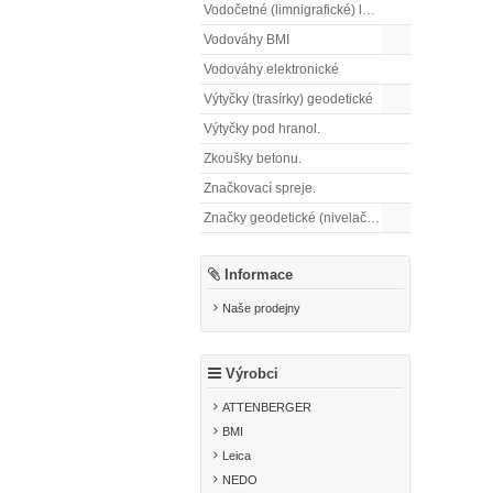
Vodočetné (limnigrafické) latě
Vodováhy BMI
Vodováhy elektronické
Výtyčky (trasírky) geodetické
Výtyčky pod hranol.
Zkoušky betonu.
Značkovací spreje.
Značky geodetické (nivelační)
Informace
Naše prodejny
Výrobci
ATTENBERGER
BMI
Leica
NEDO