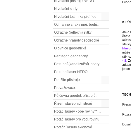
Nivelační přístroje NEDO
Prode
Nivelační sady
*
Nivelační technika přehled
K PŘ
Ochranné znaky měř. bodů OTZ - (signalizační, ochranné tyče)
Jako z
Odrazné (reflexní) štítky
často
místn
Odrazné hranoly geodetické
stati
Olovnice geodetické
hlav
může 
Pentagon geodetický
stěnu
-
S.
Zc
Potrubní (kanalizační) lasery.
adapt
jeden 
Potrubní laser NEDO
*
Použité přístroje
Provažovače.
TECH
Půjčovna geodet. přístrojů.
Řízení stavebních strojů
Přes
Rotač. lasery - obě roviny** (vodorovnou a svislou rovinu)
Rozsa
Rotač. lasery pro vod. rovinu
Dosah
Rotační lasery sklonové