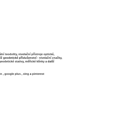
ální teodolity
,
nivelační přístroje optické
,
ž geodetické příslušenství -
nivelační značky
,
geodetické stativy
,
měřické klínky
a další
in
,
google plus
,
xing
a
pinterest