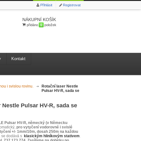
Přihlásit
Registrovat
NÁKUPNÍ KOŠÍK
přidáno
0
položek
y
Kontakt
ou i svislou rovinu.
>
Rotační laser Nestle
Pulsar HV-R, sada se
r Nestle Pulsar HV-R, sada se
E Pulsar HV-R,
německý (v Německu
omatický,
pro vytyčení vodorovné i svislé
ytyčení +/- 1mm/10m, dosah 250m na každou
a se dodává s
klasickým hliníkovým stativem
.
el. 737 173 774. Zasíláme na dobírku po