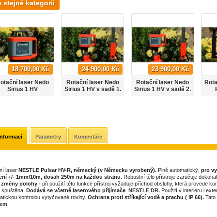
e stejné kategorii
18 700,00 Kč
24 900,00 Kč
23 900,00 Kč
otační laser Nedo
Rotační laser Nedo
Rotační laser Nedo
Rota
Sirius 1 HV
Sirius 1 HV v sadě 1.
Sirius 1 HV v sadě 2.
informací
Parametry
Komentáře
í laser
NESTLE Pulsar HV-R,
německý (v Německu vyrobený).
Plně automatický,
pro vy
ení +/- 1mm/10m, dosah 250m na každou stranu.
Robustní tělo přístroje zaručuje dokonalo
 změny polohy -
při použití této funkce přístroj vyžaduje příchod obsluhy, která provede ko
 spuštěna.
Dodává se včetně laserového přijímače
NESTLE DR
.
Použití v interieru i e
atickou kontrolou vytyčované roviny.
Ochrana proti stříkající vodě a prachu ( IP 66).
Tato
vem
.