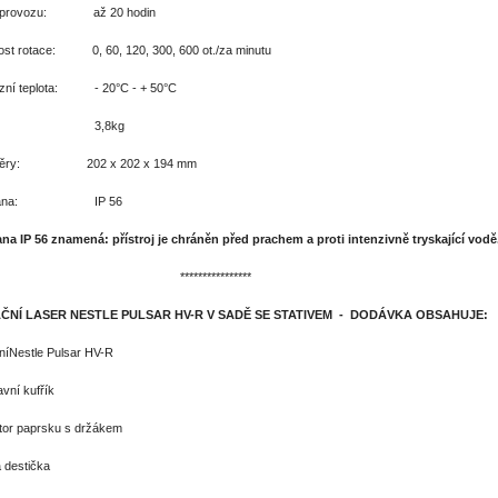
 provozu: až 20 hodin
ost rotace: 0, 60, 120, 300, 600 ot./za minutu
zní teplota: - 20°C - + 50°C
ha: 3,8kg
měry: 202 x 202 x 194 mm
rana: IP 56
na IP 56 znamená:
přístroj je chráněn před prachem a proti intenzivně tryskající vodě
***************
ČNÍ LASER NESTLE PULSAR HV-R V SADĚ SE STATIVEM - DODÁVKA OBSAHUJE:
níNestle Pulsar HV-R
vní kufřík
tor paprsku s držákem
 destička