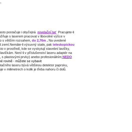
.
asto postačuje i obyčejná
nivelační lať
Pracujete-li
ňuje s laserem pracovat v libovolné výšce v
o s větším rozsahem,
do
2,76m
.
Na uvedené
d zemí.Nemáte-li výsuvný stativ, pak
teleskopickou
to v prostředí, kde se vyskytují stavební lavičky,
avičkám. Není-li v příslušenství laseru adaptér na
, s plastovými prvky) anebo profesionálním
NEDO
né rovině - můžete se vybavit
tačního laseru bývá většinou detektor paprsku,
v milimetrech o kolik je třeba nahoru či dolů.