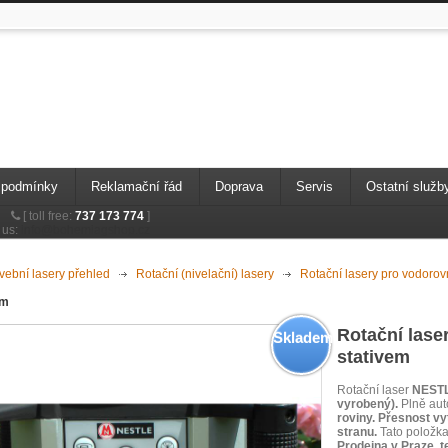
 podmínky
Reklamační řád
Doprava
Servis
Ostatní služb
[
toll free:
737 173 774
]
 us:
info@bohemiagshop.cz
vební lasery přehled
>
Rotační (nivelační) lasery
>
Rotační lasery pro vodorovn
em
Rotační lase
Skladem
stativem
Rotační laser
NESTL
vyrobený).
Plně aut
roviny. Přesnost v
stranu.
Tato položk
Prodejna v Praze, t