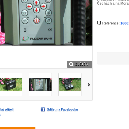
Čechách a na Morav
Reference:
1600
ZVĚTŠIT
lat příteli
Sdílet na Facebooku
k