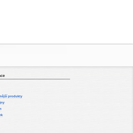
ace
nější produkty
jny
m
ek