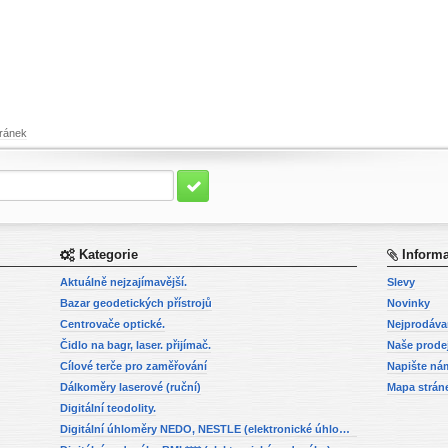
ránek
Kategorie
Inform
Aktuálně nejzajímavější.
Slevy
Bazar geodetických přístrojů
Novinky
Centrovače optické.
Nejprodáva
Čidlo na bagr, laser. přijímač.
Naše prode
Cílové terče pro zaměřování
Napište ná
Dálkoměry laserové (ruční)
Mapa strán
Digitální teodolity.
Digitální úhloměry NEDO, NESTLE (elektronické úhloměry)