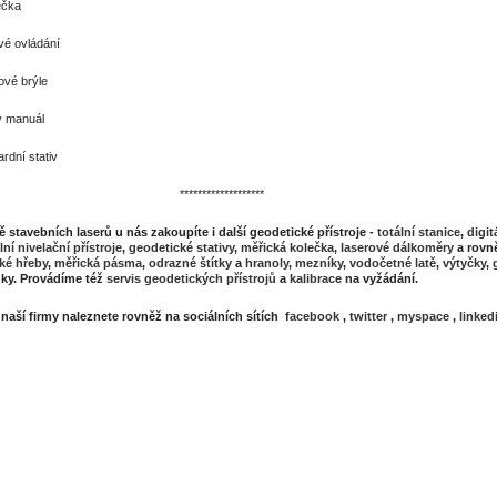
ečka
vé ovládání
ové brýle
 manuál
rdní stativ
*****************
 stavebních laserů u nás zakoupíte i další geodetické přístroje -
totální stanice
,
digit
lní nivelační přístroje
,
geodetické stativy
,
měřická kolečka
,
laserové dálkoměry
a rovně
ké hřeby
,
měřická pásma
,
odrazné štítky
a
hranoly
,
mezníky
,
vodočetné latě
,
výtyčky
,
ky. Provádíme též
servis geodetických přístrojů
a
kalibrace
na vyžádání.
l naší firmy naleznete rovněž na sociálních sítích
facebook
,
twitter
,
myspace
,
linked