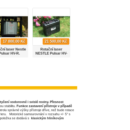
17 800,00 Kč
21 500,00 Kč
24 900,00 Kč
ční laser Nestle
Rotační laser
Rotační laser Nedo
Rotačn
Pulsar HV-R.
NESTLE Pulsar HV-
Sirius HV green
Siriu
G
s
tyčení vodorovné i svislé roviny. Přesnost
u stabilitu.
Funkce zastavení přístroje v případě
ntrolu správné výšky přístroje dříve, než bude rotace
xterieru. Motorické samourovnání v rozsahu +/- 5° s
 položka se dodává s
klasickým hliníkovým