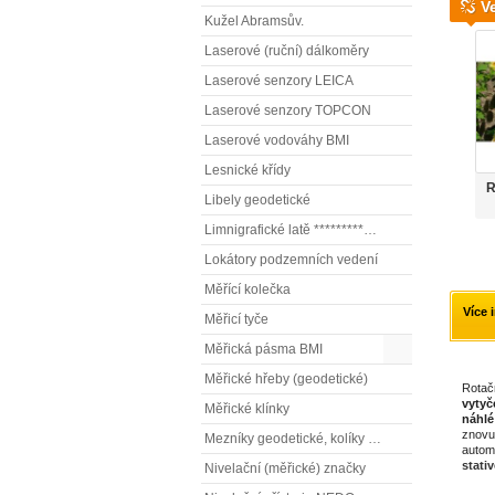
V
Kužel Abramsův.
Laserové (ruční) dálkoměry
Laserové senzory LEICA
Laserové senzory TOPCON
Laserové vodováhy BMI
Lesnické křídy
R
Libely geodetické
Limnigrafické latě ************( vodočetné latě)
Lokátory podzemních vedení
Měřící kolečka
Více 
Měřicí tyče
Měřická pásma BMI
Měřické hřeby (geodetické)
Rotačn
vytyč
Měřické klínky
náhlé
znovu
Mezníky geodetické, kolíky vytyčovací
autom
stati
Nivelační (měřické) značky