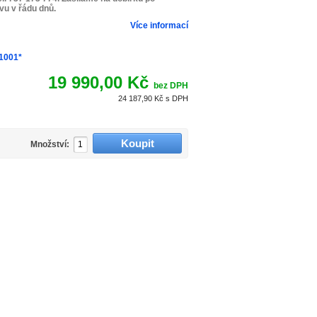
u v řádu dnů.
Více informací
1001*
19 990,00 Kč
bez DPH
24 187,90 Kč
s DPH
Množství: