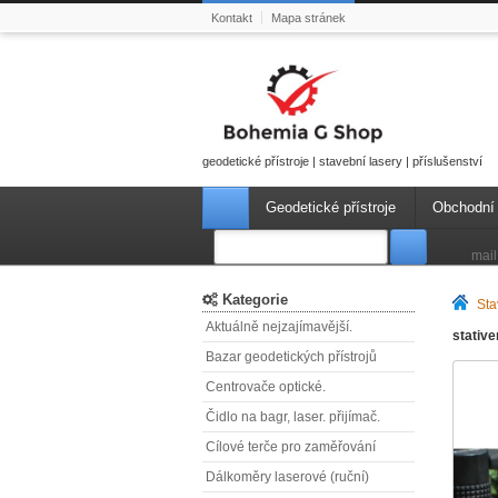
Kontakt
Mapa stránek
geodetické přístroje | stavební lasery | příslušenství
Geodetické přístroje
Obchodní
mail
Kategorie
Sta
Aktuálně nejzajímavější.
stativ
Bazar geodetických přístrojů
Centrovače optické.
Čidlo na bagr, laser. přijímač.
Cílové terče pro zaměřování
Dálkoměry laserové (ruční)