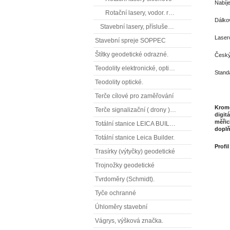
Nabíj
Rotační lasery, vodor. rovina.
Dálko
Stavební lasery, příslušenství
Laser
Stavební spreje SOPPEC
Štítky geodetické odrazné.
Český
Teodolity elektronické, optické
Standa
Teodolity optické.
**
Terče cílové pro zaměřování
Kromě
Terče signalizační ( drony ), terče pro fotogrammetrii
digitá
měřic
Totální stanice LEICA BUILDER
doplň
Totální stanice Leica Builder.
Profi
Trasírky (výtyčky) geodetické
Trojnožky geodetické
Tvrdoměry (Schmidt).
Tyče ochranné
Úhloměry stavební
Vágrys, výšková značka.