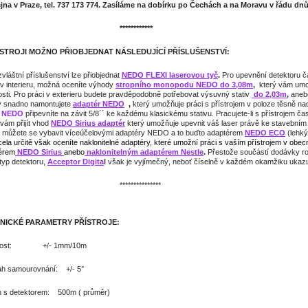
jna v Praze, tel. 737 173 774. Zasíláme na dobírku po Čechách a na Moravu v řádu dnů
***********
ÍSTROJI MOŽNO PŘIOBJEDNAT NÁSLEDUJÍCÍ PŘÍSLUŠENSTVÍ:
vláštní příslušenství lze přiobjednat
NEDO FLEXI laserovou
tyč
.
Pro upevnění detektoru č
 v interieru, možná oceníte výhody
stropního monopodu NEDO do 3,08m
,
který vám umož
osti. Pro práci v exterieru budete pravděpodobně potřebovat výsuvný stativ
do 2,03m
,
aneb
vy snadno namontujete
adaptér NEDO
,
který umožňuje práci s přístrojem v poloze těsně na
u NEDO
připevníte na závit 5/8´´ ke každému klasickému stativu. Pracujete-li s přístrojem čas
vám přijít vhod
NEDO Sirius
adaptér
který umožňuje upevnit váš laser právě ke stavebním l
, můžete se vybavit víceúčelovými adaptéry NEDO a to buďto adaptérem
NEDO
ECO
(lehký
ela určitě však oceníte naklonitelné adaptéry, které umožní práci s vaším přístrojem v obec
érem
NEDO
Sirius
anebo
naklonitelným adaptérem Nestle
.
Přestože součástí dodávky ro
typ detektoru,
Acceptor
Digita
l
však je vyjímečný, neboť číselně v každém okamžiku ukazuje 
**************
NICKÉ PARAMETRY PŘÍSTROJE:
nost: +/- 1mm/10m
h samourovnání: +/- 5°
 s detektorem: 500m ( průměr)