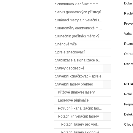
Doba
Schmidtovo kladívko******** (tvrdoměr, zkoušky betonu).)
Servis geodetických přístrojů
Rychl
Skládací metry a nivelační latě
Provo
Sklonoměry elektronické **** (digitální vodováhy, sklonové lasery)
Vá
Slunečník (deštník) měřický
Roz
Sněhové tyče
Spreje značkovací
Och
Stabilizace a signalizace bodů
Ochra
Stativy geodetické
*
Stavební -značkovací- spreje.
ROTA
Stavební lasery přehled
Křížové (liniové) lasery
Rotač
Laserové přijímače
Přepra
Potrubní (kanalizační) lasery
Detek
Rotační (nivelační) lasery
Rotační lasery pro vodorovnou i svislou rovinu.
Cílová
Rotační lasery sklonové