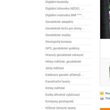
Digitální teodolity.
Digitální úhloměry NEDO, NESTLE (elektronické úhloměry)
Digitální vodováhy BMI **** (elektronické vodováhy)
Geodetické adaptéry
Geodetické terče pro drony ( reflexní terčíky, štítky, terče pro fotogrammetrii)
Geodetické značky
Geologický kompas
GPS, geodetické systémy.
Hranoly geodetické odrazné
Hřeby měřické, geodetické
Jehly měřické
Kalibrace geodet. přístrojů a příslušenství.
Kanalizační lasery.
Klínky měřické
Pos
Kolíky dřevěné vytyčovací
Tis
Kompasy geologické.
Křížové (liniové) lasery