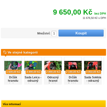
9 650,00 Kč
bez DPH
11 676,50 Kč
s DPH
Množství:
Ve stejné kategorii
1 600,00 Kč
4 890,00 Kč
2 890,00 Kč
2 190,00 Kč
4 850,00 Kč
Držák
Sada Leica -
Odrazný
Držák
Sada Sokkia
hranolu
odrazný
hranol
hranolu
- odrazný
Leica
hranol,
Sokkia
Sokkia,
hranol,
naklonitelný
držák, terč
naklonitelný,
držák, terč.
s terčem
Více informací