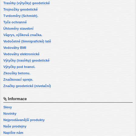
Trasírky (výtyčky) geodetické
Trojnožky geodetické
Tvrdoměry (Schmidt).
Tyče ochranné
Úhloměry stavební
Vágrys, výšková značka.
Vodočetné (limnigrafické) latě
Vodováhy BMI
Vodováhy elektronické
Výtyčky (trasírky) geodetické
Výtyčky pod hranol.
Zkoušky betonu.
Značkovací spreje.
Značky geodetické (nivelační)
Informace
Slevy
Novinky
Nejprodávanější produkty
Naše prodejny
Napište nám