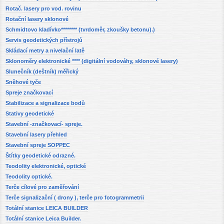
Rotač. lasery pro vod. rovinu
Rotační lasery sklonové
Schmidtovo kladívko******** (tvrdoměr, zkoušky betonu).)
Servis geodetických přístrojů
Skládací metry a nivelační latě
Sklonoměry elektronické **** (digitální vodováhy, sklonové lasery)
Slunečník (deštník) měřický
Sněhové tyče
Spreje značkovací
Stabilizace a signalizace bodů
Stativy geodetické
Stavební -značkovací- spreje.
Stavební lasery přehled
Stavební spreje SOPPEC
Štítky geodetické odrazné.
Teodolity elektronické, optické
Teodolity optické.
Terče cílové pro zaměřování
Terče signalizační ( drony ), terče pro fotogrammetrii
Totální stanice LEICA BUILDER
Totální stanice Leica Builder.