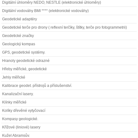
Digitální úhloměry NEDO, NESTLE (elektronické úhloměry)
Digitální vodováhy BMI **** (elektronické vodováhy)
Geodetické adaptéry
Geodetické terče pro drony ( reflexní terčíky, štítky, terče pro fotogrammetrii)
Geodetické značky
Geologický kompas
GPS, geodetické systémy.
Hranoly geodetické odrazné
Hřeby měřické, geodetické
Jehly měřické
Kalibrace geodet. přístrojů a příslušenství.
Kanalizační lasery.
Klínky měřické
Kolíky dřevěné vytyčovací
Kompasy geologické.
Křížové (liniové) lasery
Kužel Abramsův.