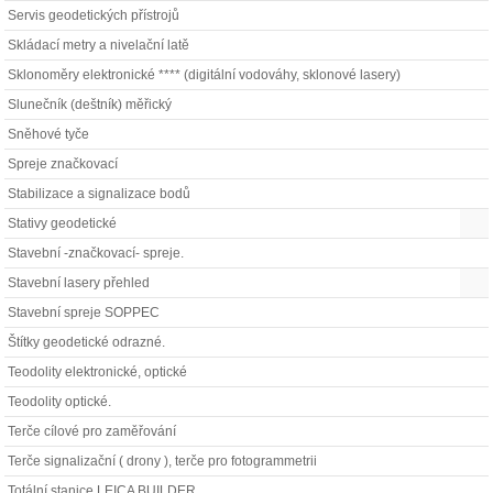
Servis geodetických přístrojů
Skládací metry a nivelační latě
Sklonoměry elektronické **** (digitální vodováhy, sklonové lasery)
Slunečník (deštník) měřický
Sněhové tyče
Spreje značkovací
Stabilizace a signalizace bodů
Stativy geodetické
Stavební -značkovací- spreje.
Stavební lasery přehled
Stavební spreje SOPPEC
Štítky geodetické odrazné.
Teodolity elektronické, optické
Teodolity optické.
Terče cílové pro zaměřování
Terče signalizační ( drony ), terče pro fotogrammetrii
Totální stanice LEICA BUILDER