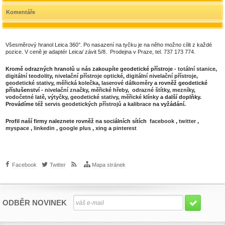
Komentáře
Všesměrový hranol Leica 360°. Po nasazení na tyčku je na něho možno cílit z každé
pozice. V ceně je adaptér Leica/ závit 5/8. Prodejna v Praze, tel. 737 173 774.
Kromě odrazných hranolů u nás zakoupíte geodetické přístroje -
totální stanice
,
digitální teodolity
,
nivelační přístroje optické
,
digitální nivelační přístroje
,
geodetické stativy
,
měřická kolečka
,
laserové dálkoměry
a rovněž geodetické
příslušenství -
nivelační značky
,
měřické hřeby
,
odrazné štítky
,
mezníky
,
vodočetné latě
,
výtyčky
,
geodetické stativy
,
měřické klínky
a další doplňky.
Provádíme též
servis geodetických přístrojů
a
kalibrace
na vyžádání.
Profil naší firmy naleznete rovněž na sociálních sítích
facebook
,
twitter
,
myspace
,
linkedin
,
google plus
,
xing
a
pinterest
Facebook
Twitter
Mapa stránek
ODBĚR NOVINEK