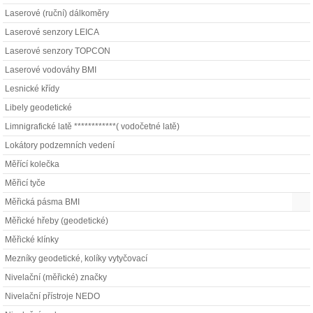
Laserové (ruční) dálkoměry
Laserové senzory LEICA
Laserové senzory TOPCON
Laserové vodováhy BMI
Lesnické křídy
Libely geodetické
Limnigrafické latě ************( vodočetné latě)
Lokátory podzemních vedení
Měřící kolečka
Měřicí tyče
Měřická pásma BMI
Měřické hřeby (geodetické)
Měřické klínky
Mezníky geodetické, kolíky vytyčovací
Nivelační (měřické) značky
Nivelační přístroje NEDO