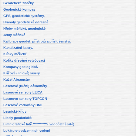
Geodetické značky
Geologický kompas
GPS, geodetické systémy.
Hranoly geodetické odrazné
Hřeby měřické, geodetické
Jehly měřické
Kalibrace geodet. přístrojů a příslušenství.
Kanalizační lasery.
Klínky měřické
Kolíky dřevěné vytyčovací
Kompasy geologické.
Křížové (liniové) lasery
Kužel Abramsův.
Laserové (ruční) dálkoměry
Laserové senzory LEICA
Laserové senzory TOPCON
Laserové vodováhy BMI
Lesnické křídy
Libely geodetické
Limnigrafické latě ************( vodočetné latě)
Lokátory podzemních vedení