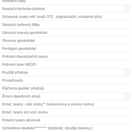
Nivelační sady
Nivelační technika přehled
Ochranné znaky měř. bodů OTZ - (signalizační, ochranné tyče)
Odrazné (reflexní) štítky
Odrazné hranoly geodetické
Olovnice geodetické
Pentagon geodetický
Potrubní (kanalizační) lasery.
Potrubní laser NEDO
Použité přístroje
Provažovače.
Půjčovna geodet. přístrojů.
Řízení stavebních strojů
Rotač. lasery - obě roviny** (vodorovnou a svislou rovinu)
Rotač. lasery pro vod. rovinu
Rotační lasery sklonové
Schmidtovo kladívko******** (tvrdoměr, zkoušky betonu).)