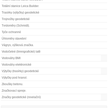
Totální stanice Leica Builder.
Trasírky (výtyčky) geodetické
Trojnožky geodetické
Tvrdoměry (Schmidt).
Tyče ochranné
Úhloměry stavební
Vágrys, výšková značka.
Vodočetné (limnigrafické) latě
Vodováhy BMI
Vodováhy elektronické
Výtyčky (trasírky) geodetické
Výtyčky pod hranol.
Zkoušky betonu.
Značkovací spreje.
Značky geodetické (nivelační)