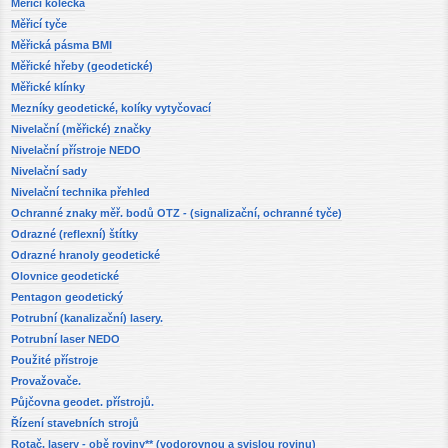
Měřící kolečka
Měřicí tyče
Měřická pásma BMI
Měřické hřeby (geodetické)
Měřické klínky
Mezníky geodetické, kolíky vytyčovací
Nivelační (měřické) značky
Nivelační přístroje NEDO
Nivelační sady
Nivelační technika přehled
Ochranné znaky měř. bodů OTZ - (signalizační, ochranné tyče)
Odrazné (reflexní) štítky
Odrazné hranoly geodetické
Olovnice geodetické
Pentagon geodetický
Potrubní (kanalizační) lasery.
Potrubní laser NEDO
Použité přístroje
Provažovače.
Půjčovna geodet. přístrojů.
Řízení stavebních strojů
Rotač. lasery - obě roviny** (vodorovnou a svislou rovinu)